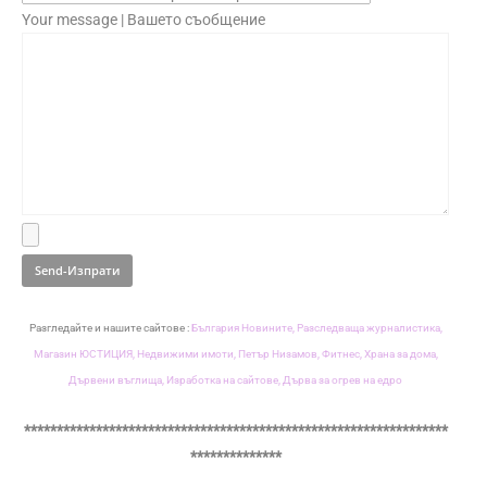
Your message | Вашето съобщение
Разгледайте и нашите сайтове :
България Новините,
Разследваща журналистика,
Магазин ЮСТИЦИЯ,
Недвижими имоти,
Петър Низамов,
Фитнес,
Храна за дома,
Дървени въглища,
Изработка на сайтове,
Дърва за огрев на едро
*****************************************************************
**************