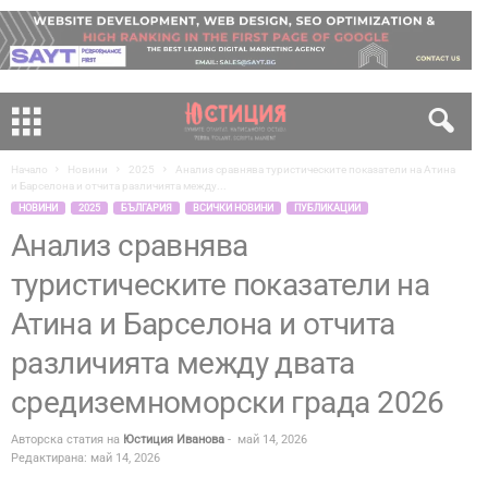
Начало
Новини
2025
Анализ сравнява туристическите показатели на Атина
и Барселона и отчита различията между...
НОВИНИ
2025
БЪЛГАРИЯ
ВСИЧКИ НОВИНИ
ПУБЛИКАЦИИ
Анализ сравнява
туристическите показатели на
Атина и Барселона и отчита
различията между двата
средиземноморски града 2026
Авторска статия на
Юстиция Иванова
-
май 14, 2026
Редактирана: май 14, 2026