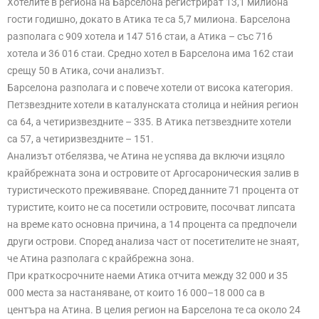
Хотелите в региона на Барселона регистрират 13,1 милиона
гости годишно, докато в Атика те са 5,7 милиона. Барселона
разполага с 909 хотела и 147 516 стаи, а Атика – със 716
хотела и 36 016 стаи. Средно хотел в Барселона има 162 стаи
срещу 50 в Атика, сочи анализът.
Барселона разполага и с повече хотели от висока категория.
Петзвездните хотели в каталунската столица и нейния регион
са 64, а четиризвездните – 335. В Атика петзвездните хотели
са 57, а четиризвездните – 151.
Анализът отбелязва, че Атина не успява да включи изцяло
крайбрежната зона и островите от Аргосароническия залив в
туристическото преживяване. Според данните 71 процента от
туристите, които не са посетили островите, посочват липсата
на време като основна причина, а 14 процента са предпочели
други острови. Според анализа част от посетителите не знаят,
че Атина разполага с крайбрежна зона.
При краткосрочните наеми Атика отчита между 32 000 и 35
000 места за настаняване, от които 16 000–18 000 са в
центъра на Атина. В целия регион на Барселона те са около 24