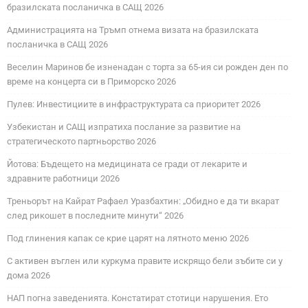
бразилската посланичка в САЩ 2026
Администрацията на Тръмп отнема визата на бразилската
посланичка в САЩ 2026
Веселин Маринов бе изненадан с торта за 65-ия си рожден ден по
време на концерта си в Приморско 2026
Пулев: Инвестициите в инфраструктурата са приоритет 2026
Узбекистан и САЩ изпратиха послание за развитие на
стратегическото партньорство 2026
Йотова: Бъдещето на медицината се гради от лекарите и
здравните работници 2026
Треньорът на Кайрат Рафаел Уразбахтин: „Обидно е да ти вкарат
след рикошет в последните минути“ 2026
Под глинения капак се крие царят на лятното меню 2026
С активен въглен или куркума правите искрящо бели зъбите си у
дома 2026
НАП погна заведенията. Констатират стотици нарушения. Ето