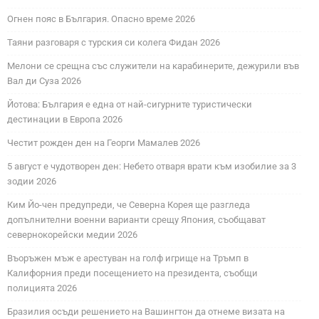
Огнен пояс в България. Опасно време 2026
Таяни разговаря с турския си колега Фидан 2026
Мелони се срещна със служители на карабинерите, дежурили във
Вал ди Суза 2026
Йотова: България е една от най-сигурните туристически
дестинации в Европа 2026
Честит рожден ден на Георги Мамалев 2026
5 август е чудотворен ден: Небето отваря врати към изобилие за 3
зодии 2026
Ким Йо-чен предупреди, че Северна Корея ще разгледа
допълнителни военни варианти срещу Япония, съобщават
севернокорейски медии 2026
Въоръжен мъж е арестуван на голф игрище на Тръмп в
Калифорния преди посещението на президента, съобщи
полицията 2026
Бразилия осъди решението на Вашингтон да отнеме визата на