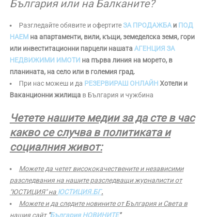
България или на Балканите?
Разгледайте обявите и офертите
ЗА ПРОДАЖБА
и
ПОД
НАЕМ
на апартаменти, вили, къщи, земеделска земя, гори
или инвеститационни парцели нашата
АГЕНЦИЯ ЗА
НЕДВИЖИМИ ИМОТИ
на първа линия на морето, в
планината, на село или в големия град.
При нас можеш и да
РЕЗЕРВИРАШ ОНЛАЙН
Хотели и
Ваканционни жилища
в България и чужбина
Четете нашите медии за да сте в час
какво се случва в политиката и
социалния живот:
Можете да четет висококачествените и независими
разследвания на нашите разследващи журналисти от
"ЮСТИЦИЯ" на
ЮСТИЦИЯ.БГ
.
Можете и да следите новините от България и Света в
нашия сайт
"
България НОВИНИТЕ
"