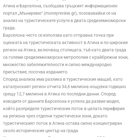
Атина и Барселона, съобщава гръцкият информационен
портал „Мъниревю“ (moneyreview.gr), позовавайки се на
анализ на туристическите услуги в двата средиземноморски
града.
Барселона често се използва като отправна точка при
оценката на туристическата активност в Атина и по-широкия
регион на Атика, включващ столицата, тъй като двата града
са големи средиземноморски метрополии с крайбрежни зони,
множество забележителности и силно международно
присъствие, посочва изданието.
Според анализа има разлика в туристическия мащаб, като
каталунският регион отчита 34,6 милиона нощувки годишно
срещу 12,7 милиона в Атика по последни данни. Според
изводите от данните Барселона е успяла да развие модел,
който разпределя туристическия поток в цялата периферия
на региона чрез отделни туристически зони, докато
туристическият поток в Атина остава силно концентриран
около историческия център на града.