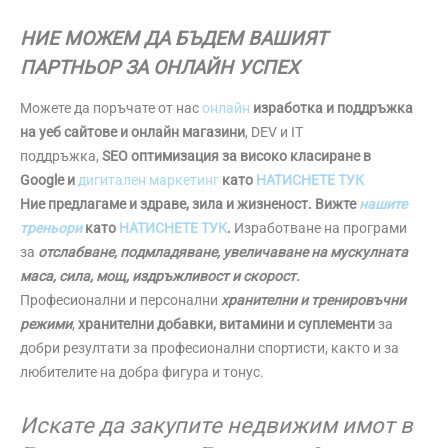
НИЕ МОЖЕМ ДА БЪДЕМ ВАШИЯТ
ПАРТНЬОР ЗА ОНЛАЙН УСПЕХ
Можете да поръчате от нас
онлайн
изработка и поддръжка
на уеб сайтове и онлайн магазини
, DEV и IT
поддръжка,
SEO оптимизация за високо класиране в
Google и
дигитален маркетинг
като
НАТИСНЕТЕ ТУК
Ние предлагаме и здраве, зила и жизненост. Вижте
нашите
треньори
като
НАТИСНЕТЕ ТУК
.
Изработване на програми
за
отслабване, подмладяване, увеличаване на мускулната
маса, сила, мощ, издръжливост и скорост.
Професионални и персонални
хранителни и тренировъчни
режими
,
хранителни добавки, витамини и суплементи
за
добри резултати за професионални спортисти, както и за
любителите на добра фигура и тонус.
Искате да закупите недвижим имот в