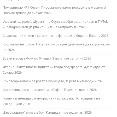
Пожарникар № 1 бесен: Пироманите палят пожарите в момента!
Глобите трябва да скочат! 2026
„Асошейтед прес“: Щурмът на Сеута е добре организиран в TikTok
и Instagram. Кой дърпа конците на мигрантите? 2026
С растеж приключи търговията на фондовите борси в Европа 2026
Кошмарът не спира. Нахапаното от куче дете може да загуби окото
си 2026
Всеки месец губим по 54 евро. Заплатите се топят 2026
Италианските власти вдигат 27 града под тревога. Адът идва от
Сахара 2026
Криптоархеолози се ровят в бунището, търсят милиарди 2026
След кошмара с неонацисти в София! Полиция скочи 2026
Голяма изненада с най-красивия плаж у нас. Класацията на
чужденците 2026
„Възраждане“ влиза в боя. Кандидат-президентът 2026