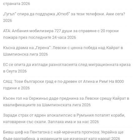
страната 2026
„Гугъл“ спира да поддържа „Ютюб“ за тези телефони. Ами сега?
2026
АТА: Албания мобилизира 727 души за справяне с 20 горски
пожара през последните 24 часа 2026
Късна драма на „Герена“: Левски с ценна победа над Кайрат в
Шампионска лига 2026
ЕС се опита да изглади разногласията след миграционната криза
в Сеута 2026
САЩ: Този български град е по-древен от Атина и Рим! На 8000
години е 2026
Късен гол на Сержиньо даде преднина за Левски срещу Кайрат в
квалификациите за Шампионската лига 2026
Заради страх от ядрен апокалипсис в Румъния потапят кораби,
натоварени със скали. Заплаха има и за нас 2026
Бивш шеф на Пентагона с най-мрачната прогноза: Украйна ще
бъде разграбена, а украинците ще изчезнат като народ! 2026