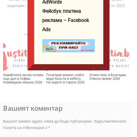
AdWords
корупция / институции / политика. Публикува в ЮСТИЦИЯ от 2023
Фейсбук платена
година.
реклама – Facebook
Ads
СВЪРЗАНИ СТАТИИ
ОЩЕ ОТ АВТОРА
Хавайската икона остава
Почитаме воинът, който
Огнен пояс в България.
още ден в София.
видя Кръста в небето.
Опасно време 2026
Невиждани опашки 2026
Не ходете в гората 2026
Вашият коментар
Вашият имейл адрес няма да бъде публикуван.
Задължителните
полета са отбелязани с
*