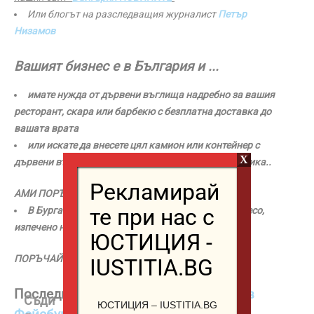
Или блогът на разследващия журналист
Петър
Низамов
Вашият бизнес е в България и ...
имате нужда от дървени въглища надребно за вашия
ресторант, скара или барбекю с безплатна доставка до
вашата врата
или искате да внесете цял камион или контейнер с
X
дървени въглища от Куба, Африка или Южна Америка..
Рекламирай
АМИ ПОРЪЧАЙТЕ от
Дървени въглища Mr PER
те при нас с
В Бургас, България сте и искате най-вкусното месо,
изпечено на
барбекю
на дървени
въглища
...
ЮСТИЦИЯ -
ПОРЪЧАЙТЕ от
Скара на дървени въглища Mr PER
IUSTITIA.BG
Бив
Скар
Скар
Последвайте ни
на
страницата ни във
Съди
ша
а на
а на
ЮСТИЦИЯ – IUSTITIA.BG