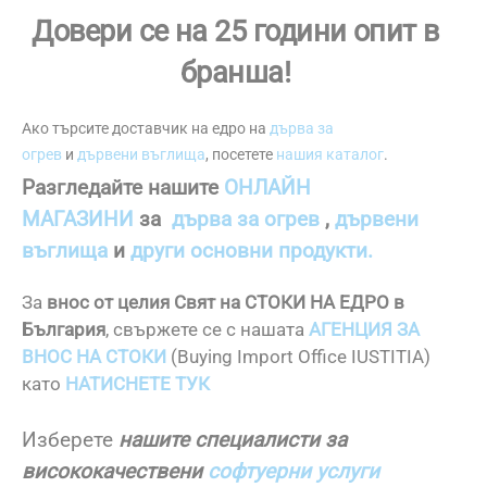
Довери се на 25 години опит в
бранша!
Ако търсите доставчик на едро на
дърва за
огрев
и
дървени въглища
, посетете
нашия каталог
.
Разгледайте нашите
ОНЛАЙН
МАГАЗИНИ
за
дърва за огрев
,
дървени
въглища
и
други основни продукти.
За
внос от целия Свят на СТОКИ НА ЕДРО в
България
, свържете се с нашата
АГЕНЦИЯ ЗА
ВНОС НА СТОКИ
(Buying Import Office IUSTITIA)
като
НАТИСНЕТЕ ТУК
Изберете
нашите специалисти за
висококачествени
софтуерни услуги