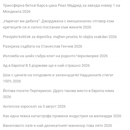
Трансферна битка! Барса цака Реал Мадрид за звезда номер 1 на
Мондиала 2026
„Наричат ме дебела“: Джорджина с емоционален отговор към
критиците си и силно послание към жените 2026
Previjalni kotiček za dojenčka: majhen prostor, ki olajša vsakdan 2026
Разкриха съдбата на Станислав Генчев 2026
Изложба на шейх събра елит на родното Черноморие 2026
Ад в Европа! В 5 държави ще е най-страшно 2026
Шок с цените на плодовете и зеленчуците! Надценките стигат
150% 2026
Йотова посети Перперикон: Друго такова място в Европа няма
2026
Ангелски хороскоп за 5 август 2026
Как една тежка катастрофа промени индустрия за милиарди 2026
Ваниловото лате е най-деликатният маникюр това лято 2026