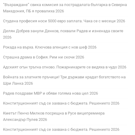
“Възраждане” свика комисия за пострадалата българка в Северна
Македония, ПБ я провалиха 2026
Студена професия носи 5000 евро заплата. Чака се с месеци 2026
Делян Добрев занули Денков, похвали Радев и изненада своите
2026
Рокада на върха. Ключова агенция с нов шеф 2026
Страшна драма в София. Рим ни скочи 2026
Адският огън тръгна отново. Пожарникарите се видяха в чудо 2026
Войната за златните пръчици! Три държави крадат богатството на
Шри Ланка 2026
Радев поздрави МВР и обяви голяма нова цел 2026
Конституционният съд се захвана с бюджета. Решението 2026
Кметът Пенчо Милков посрещна в Русе вицепремиера
Александър Пулев 2026
Конституционният съд се захвана с бюджета. Решението 2026