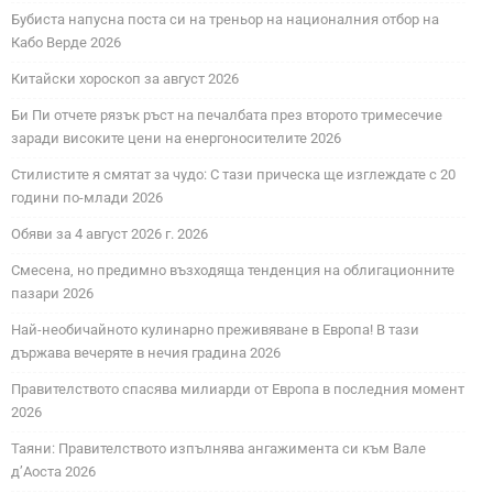
Бубиста напусна поста си на треньор на националния отбор на
Кабо Верде 2026
Китайски хороскоп за август 2026
Би Пи отчете рязък ръст на печалбата през второто тримесечие
заради високите цени на енергоносителите 2026
Стилистите я смятат за чудо: С тази прическа ще изглеждате с 20
години по-млади 2026
Обяви за 4 август 2026 г. 2026
Смесена, но предимно възходяща тенденция на облигационните
пазари 2026
Най-необичайното кулинарно преживяване в Европа! В тази
държава вечеряте в нечия градина 2026
Правителството спасява милиарди от Европа в последния момент
2026
Таяни: Правителството изпълнява ангажимента си към Вале
д’Аоста 2026