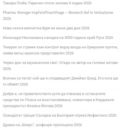
Тамара Глоба: Паричен поток залива 4 зодии 2026
Pharma: Weniger Impfstoffnachfrage – Biontech tief in Verlustzone
2026
Нова силна магнитна буря ни мъчи два дни 2026
Изненада! Неочаквана находка на 3000 години край Русе 2026
Техеран се стреми към контрол върху входа на Ормузкия проток,
заяви висш ирански представител 2026
Черен ден за музикалния свят. Отиде си автор на големи хитове
2026
Всички се питат кой ще е следващият Джеймс Бонд. Ето кога ще
го обявят 2026
Добре е, че правителството успя да отвоюва и останалите
средства по Плана за възстановяване, коментира в Кърджали
президентът Илияна Йотова 2026
Скандалът трещи! Съседка на България отряза Инфантино 2026
Драма на „Хемус“, шофьори пропищяха 2026