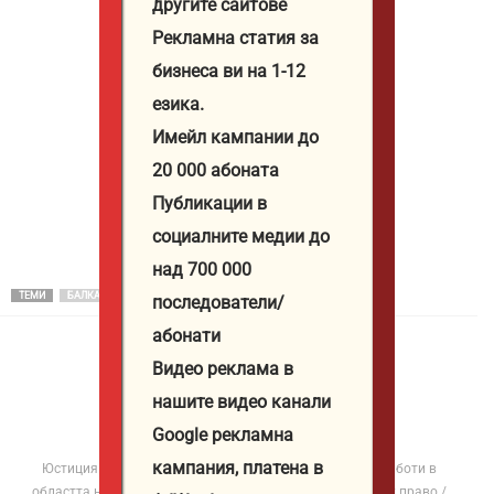
другите сайтове
“Тройката”
“Тройката”
мври
мври
Рекламна статия за
в
в
до 1
до 1
Бургас
Бургас
бизнеса ви на 1-12
Февр
Февр
от
от
уари
уари
езика.
1
1
Имейл кампании до
Декември
Декември
20 000 абоната
до
до
1
1
Публикации в
Февруари
Февруари
социалните медии до
над 700 000
ТЕМИ
БАЛКАНИ
последователи/
абонати
Видео реклама в
нашите видео канали
Юстиция Иванова
Google рекламна
http://iustitia.bg/
кампания, платена в
Юстиция Иванова е журналист и автор в ЮСТИЦИЯ. Работи в
областта на разследващата журналистика с фокус върху право /