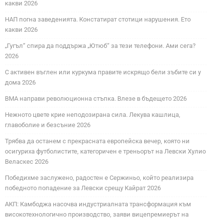
какви 2026
НАП погна заведенията. Констатират стотици нарушения. Ето
какви 2026
„Гугъл“ спира да поддържа „Ютюб“ за тези телефони. Ами сега?
2026
С активен въглен или куркума правите искрящо бели зъбите си у
дома 2026
ВМА направи революционна стъпка. Влезе в бъдещето 2026
Нежното цвете крие неподозирана сила. Лекува кашлица,
главоболие и безсъние 2026
Трябва да останем с прекрасната европейска вечер, която ни
осигуриха футболистите, категоричен е треньорът на Левски Хулио
Веласкес 2026
Победихме заслужено, радостен е Сержиньо, който реализира
победното попадение за Левски срещу Кайрат 2026
АКП: Камбоджа насочва индустриалната трансформация към
високотехнологично производство, заяви вицепремиерът на