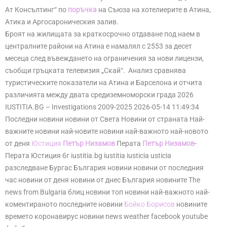
Ат Консълтинг“ по
поръчка
на Съюза на хотелиерите в Атина,
Атика и Аргосароническия залив.
Броят на жилищата за краткосрочно отдаване под наем в
централните райони на Атина е намалял с 2553 за десет
месеца след въвеждането на ограничения за нови лицензи,
съобщи гръцката телевизия „Скай“. Анализ сравнява
туристическите показатели на Атина и Барселона и отчита
различията между двата средиземноморски града 2026
IUSTITIA.BG – Investigations 2009-2025 2026-05-14 11:49:34
Последни новини новини от Света Новини от страната Най-
важните новини най-новите новини най-важното най-новото
от деня
Юстиция
Петър Низамов
Перата
Петър Низамов
-
Перата Юстиция бг iustitia.bg iustitia iusticia usticia
разследване Бургас България новини новини от последния
час новини от деня новини от днес България новините The
news from Bulgaria блиц новини топ новини най-важното най-
коментираното последните новини
Бойко Борисов
новините
времето коронавирус новини news weather facebook youtube