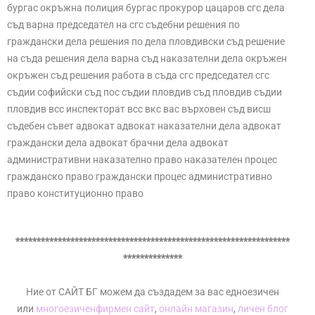
бургас окръжна полиция бургас прокурор цацаров сгс дела
съд варна председател на сгс съдебни решения по
граждански дела решения по дела пловдивски съд решение
на съда решения дела варна съд наказателни дела окръжен
окръжен съд решения работа в съда сгс председател сгс
съдии софийски съд пос съдии пловдив съд пловдив съдии
пловдив всс инспекторат всс вкс вас върховен съд висш
съдебен съвет адвокат адвокат наказателни дела адвокат
граждански дела адвокат брачни дела адвокат
административни наказателно право наказателен процес
гражданско право граждански процес административно
право конституционно право
*****************************************************************
**************
Ние от САЙТ БГ можем да създадем за вас едноезичен
или
многоезичен
фирмен сайт
,
онлайн магазин
,
личен блог