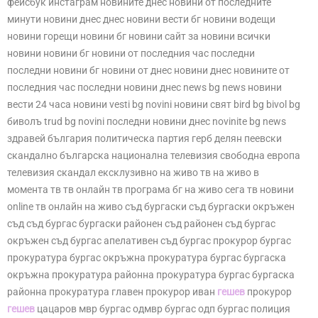
фейсбук инстаграм новините днес новини от последните
минути новини днес днес новини вести бг новини водещи
новини горещи новини бг новини сайт за новини всички
новини новини бг новини от последния час последни
последни новини бг новини от днес новини днес новините от
последния час последни новини днес news bg news новини
вести 24 часа новини vesti bg novini новини свят bird bg bivol bg
биволъ trud bg novini последни новини днес novinite bg news
здравей българия политическа партия герб делян пеевски
скандално българска национална телевизия свободна европа
телевизия скандал ексклузивно на живо тв на живо в
момента тв тв онлайн тв програма бг на живо сега тв новини
online тв онлайн на живо съд бургаски съд бургаски окръжен
съд съд бургас бургаски районен съд районен съд бургас
окръжен съд бургас апелативен съд бургас прокурор бургас
прокуратура бургас окръжна прокуратура бургас бургаска
окръжна прокуратура районна прокуратура бургас бургаска
районна прокуратура главен прокурор иван
гешев
прокурор
гешев
цацаров мвр бургас одмвр бургас одп бургас полиция