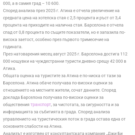
000, а в самия град – 10 600.
Според анализа през 2025 г. Атина е отчела увеличение на
средната цена на хотелска стая с 2,5 процента и ръст от 3,4
процента на приходите на налична стая. Барселона е отчела
спад от 0,8 процента по същите показатели, но е запазила по-
висока заетост, особено през първото тримесечие на
годината.
През натоварения месец август 2025 г. Барселона достига 112
000 нощувки на чуждестранни туристи дневно срещу 42 000 в
Атика.
Общата оценка на туристите за Атина е по-ниска от тази за
Барселона. Атина обаче получава по-високи оценки за
отношението на местните жители, сочат данните. Според
доклада Барселона получава по-високи оценки за
обществения
транспорт
, за чистотата, за сигурността и за
информацията за събитията в града. Според анализа
управлението на туристическия поток в града остава една от
основните слабости на Атина.
Анализът е изготвен от консултантската компания „Джи Би