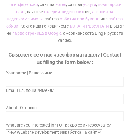
на инфлуенсър
, сайт на
хотел
, сайт за
услуги
,
новинарски
сайт
, сайтове-
галерии
,
видео-сайт
ове,
агенция за
недвижими имоти
, сайт за
събития или букинг
, или
сайт за
обяви
. Както и да го издигнем с
БОГАТИ РЕЗУЛТАТИ
в SERP
на
първа страница в Google
, американската Bing и руската
Yandex.
Свържете се с нас чрез формата долу | Contact
us filling the form below :
Your name | Вашето име
Email | Ел. поща /Имейл/
About | Относно
What are you interested in? | От какво се интересувате?