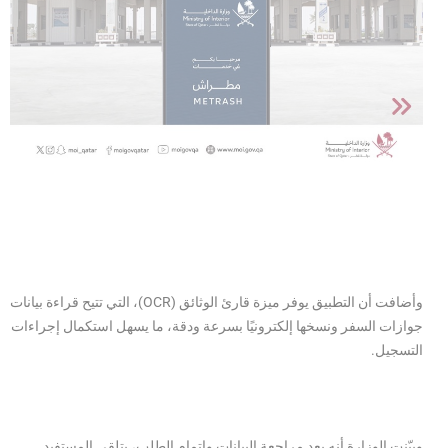
وأضافت أن التطبيق يوفر ميزة قارئ الوثائق (OCR)، التي تتيح قراءة بيانات
جوازات السفر ونسخها إلكترونيًا بسرعة ودقة، ما يسهل استكمال إجراءات
التسجيل.
وبيّنت الوزارة أنه بعد مراجعة البيانات وإتمام الطلب، يتلقى المستفيد