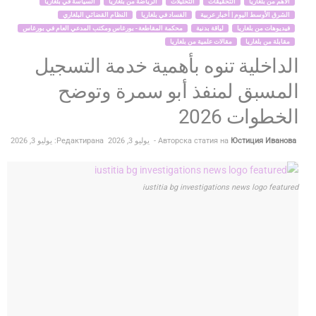
الأهم من بلغاريا
التحقيقات
التحليلات
الرياضة من بلغاريا
السياسة في بلغاريا
الشرق الأوسط اليوم | أخبار عربية
الفساد في بلغاريا
النظام القضائي البلغاري
فيديوهات من بلغاريا
لياقة بدنية
محكمة المقاطعة - بورغاس ومكتب المدعي العام في بورغاس
مقابلة من بلغاريا
مقالات علمية من بلغاريا
الداخلية تنوه بأهمية خدمة التسجيل
المسبق لمنفذ أبو سمرة وتوضح
الخطوات 2026
Юстиция Иванова
Авторска статия на
-
يوليو 3, 2026
Редактирана: يوليو 3, 2026
iustitia bg investigations news logo featured