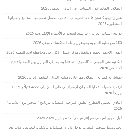
انطلاق "المخترعون الشباب " في النادي العلمي 2026
شيري تيجو 9 تمنح قائدها تجربة حياة فاخرة بفضل تصميمها المتميز وتقنياتها
المتطورة 2026
توعية «شباب العربي» بترشيد استخدام الأجهزة الإلكترونية 2026
350 من طلبة الثانوية يخوضون رحلة استكشاف مهني 2026
الهلال الأحمر: تجهيز وتشغيل مركز غسل الكلى في محافظة لحج اليمنية 2026
الكاتبة منى الجهني لـ "الشرق": ثقافتنا بحاجة إلى التوازن بين النقد والإنتاج
الإبداعي 2026
بمشاركة قطرية.. انطلاق مهرجان دمشق الدولي للشعر العربي 2026
ارتفاع حصيلة ضحايا العدوان الإسرائيلي على لبنان إلى 4333 قتيلاً و12250
جريحاً 2026
النادي العلمي القطري يطلق المرحلة التنفيذية لبرنامج "المخترعون الشباب"
2026
أول ظهور لميسي مع إنتر ميامي بعد مونديال 2026 2026
نجم وسط منتخب المغرب يدخل دائرة اهتمامات برشلونة لتعويض غياب دي