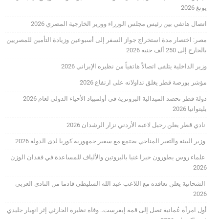
يونغ 2026
اتصال هاتفي بين رئيس مجلس الوزراء ووزير الخارجية المصري 2026
مصر: اختصار مدة استخراج جواز السفر إلى أسبوعين وزيادة التأمين للمصريين
بالخارج إلى 250 ألف جنيه 2026
وزير الداخلية يتلقى اتصالاً هاتفياً من نظيره الإيراني 2026
مؤشر بورصة قطر يغلق تداولاته على ارتفاع 2026
دولة قطر تحصد الميدالية البرونزية في أولمبياد الأحياء الدولي لعام 2026
بليتوانيا 2026
نادي قطر يعلن رحيل لاعبه الأردني نزار الرشدان 2026
وزير البيئة والتغير المناخي يجتمع مع سفير جمهورية كوريا لدى الدولة 2026
علماء روس يطورون خبزا غنيا بالبروتين والألياف للمساعدة في فقدان الوزن
2026
الشحانية يعلن تعاقده مع اللاعب عبد الله السليطى قادما من النادي العربي
2026
أول امرأة عُمانية تصل إلى قمة إيفرست.. وفاة نظيرة الحارثي إثر انهيار جليدي