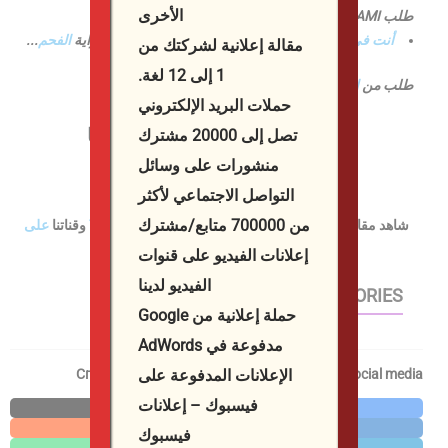
الأخرى
طلب AMI من
الفحم السيد PER
أنت في
بورغاس وتريد أشهى اللحوم المشوية على شواية
الفحم
...
مقالة إعلانية لشركتك من
1 إلى 12 لغة.
طلب من
السيد بير شواية الفحم
حملات البريد الإلكتروني
صفحتنا على الفيسبوك
على
تابعونا
تصل إلى 20000 مشترك
منشورات على وسائل
تابعونا على
الانستغرام ايضا
التواصل الاجتماعي لأكثر
من 700000 متابع/مشترك
شاهد مقاطع الفيديو الأكثر إثارة للاهتمام لدينا على
TikTok
وقناتنا
على
YouTube
إعلانات الفيديو على قنوات
الفيديو لدينا
ИСТОРИИ – WEB STORIES
حملة إعلانية من Google
مدفوعة في AdWords
الإعلانات المدفوعة على
Споделете в социалните мрежи / Share in social media
فيسبوك – إعلانات
X
Facebook
Reddit
LinkedIn
فيسبوك
WhatsApp
Telegram