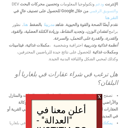
الإنترنت
ودعم
DEV وتكنولوجيا المعلومات
وتحسين محركات البحث
والتسويق الرقمي
من خلال
للحصول على تصنيف عالٍ في Google
النقر هنا
نقدم أيضًا الصحة والقوة والحيوية. شاهد
مدربينا
بالضغط
هنا
.
نطور
برامج
لفقدان الوزن، وتجديد النشاط، وزيادة الكتلة العضلية، والقوة،
والقدرة، والقدرة على التحمل، والسرعة.
أنظمة غذائية وتدريبية
احترافية وشخصية
،
مكملات غذائية، فيتامينات
ومكملات غذائية
للحصول على نتائج جيدة للرياضيين المحترفين،
وكذلك لمحبي الشكل واللياقة البدنية الجيدة.
هل ترغب في شراء عقارات في بلغاريا أو
البلقان؟
تصفح الإعلانات والعروض
للبيع
وللإيجار
للشقق والفيلات والمنازل
X
والأراضي الزراعية والغابات أو قطع الأراضي الاستثمارية لوكالة
أعلن معنا في
العقارات الخاصة بنا
على
الواجهة
البحرية أو في الجبال أو في القرية أو
في المدينة الكبيرة.
"العدالة" -
يمكنك أيضًا حجز
الفنادق وبيوت العطلات عبر الإنترنت
في بلغاريا