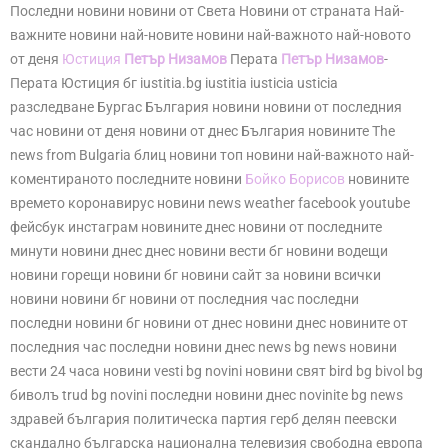
Последни новини новини от Света Новини от страната Най-
важните новини най-новите новини най-важното най-новото
от деня
Юстиция
Петър Низамов
Перата
Петър Низамов
-
Перата Юстиция бг iustitia.bg iustitia iusticia usticia
разследване Бургас България новини новини от последния
час новини от деня новини от днес България новините The
news from Bulgaria блиц новини топ новини най-важното най-
коментираното последните новини
Бойко Борисов
новините
времето коронавирус новини news weather facebook youtube
фейсбук инстаграм новините днес новини от последните
минути новини днес днес новини вести бг новини водещи
новини горещи новини бг новини сайт за новини всички
новини новини бг новини от последния час последни
последни новини бг новини от днес новини днес новините от
последния час последни новини днес news bg news новини
вести 24 часа новини vesti bg novini новини свят bird bg bivol bg
биволъ trud bg novini последни новини днес novinite bg news
здравей българия политическа партия герб делян пеевски
скандално българска национална телевизия свободна европа