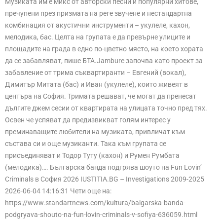
Музиката им е микс от авторски песни и популярни хитове,
пречупени през призмата на реге звучене и нестандартна
комбинация от акустични инструменти – укулеле, кахон,
мелодика, бас. Целта на групата е да превърне улиците и
площадите на града в едно по-цветно място, на което хората
да се забавляват, пише БТА.Jambure започва като проект за
забавление от трима съквартиранти – Евгений (вокал),
Димитър Митата (бас) и Иван (укулеле), които живеят в
центъра на София. Тримата решават, че могат да пренесат
дългите джем сесии от квартирата на улицата точно пред тях.
Освен че успяват да предизвикват голям интерес у
преминаващите любители на музиката, привличат към
състава си и още музиканти. Така към групата се
присъединяват и Тодор Туту (кахон) и Румен Румбата
(мелодика)…. Българска банда подгрява шоуто на Fun Lovin’
Criminals в София 2026 IUSTITIA.BG – Investigations 2009-2025
2026-06-04 14:16:31 Чети още на:
https://www.standartnews.com/kultura/balgarska-banda-
podgryava-shouto-na-fun-lovin-criminals-v-sofiya-636059.html