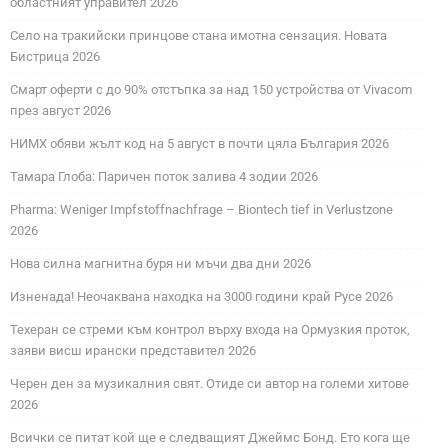
областният управител 2026
Село на тракийски принцове стана имотна сензация. Новата
Бистрица 2026
Смарт оферти с до 90% отстъпка за над 150 устройства от Vivacom
през август 2026
НИМХ обяви жълт код на 5 август в почти цяла България 2026
Тамара Глоба: Паричен поток залива 4 зодии 2026
Pharma: Weniger Impfstoffnachfrage – Biontech tief in Verlustzone
2026
Нова силна магнитна буря ни мъчи два дни 2026
Изненада! Неочаквана находка на 3000 години край Русе 2026
Техеран се стреми към контрол върху входа на Ормузкия проток,
заяви висш ирански представител 2026
Черен ден за музикалния свят. Отиде си автор на големи хитове
2026
Всички се питат кой ще е следващият Джеймс Бонд. Ето кога ще