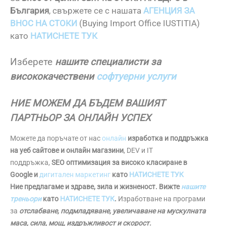
България
, свържете се с нашата
АГЕНЦИЯ ЗА
ВНОС НА СТОКИ
(Buying Import Office IUSTITIA)
като
НАТИСНЕТЕ ТУК
Изберете
нашите специалисти за
висококачествени
софтуерни услуги
НИЕ МОЖЕМ ДА БЪДЕМ ВАШИЯТ
ПАРТНЬОР ЗА ОНЛАЙН УСПЕХ
Можете да поръчате от нас
онлайн
изработка и поддръжка
на уеб сайтове и онлайн магазини
, DEV и IT
поддръжка,
SEO оптимизация за високо класиране в
Google и
дигитален маркетинг
като
НАТИСНЕТЕ ТУК
Ние предлагаме и здраве, зила и жизненост. Вижте
нашите
треньори
като
НАТИСНЕТЕ ТУК
.
Изработване на програми
за
отслабване, подмладяване, увеличаване на мускулната
маса, сила, мощ, издръжливост и скорост.