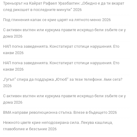
Треньорът на Кайрат Рафаел Уразбахтин: „Обидно е да ти вкарат
след рикошет в последните минути“ 2026
Под глинения капак се крие царят на лятното меню 2026
С активен въглен или куркума правите искрящо бели зъбите си у
дома 2026
НАП погна заведенията. Констатират стотици нарушения. Ето
какви 2026
НАП погна заведенията. Констатират стотици нарушения. Ето
какви 2026
„Гугъл“ спира да поддържа „Ютюб“ за тези телефони. Ами сега?
2026
С активен въглен или куркума правите искрящо бели зъбите си у
дома 2026
ВМА направи революционна стъпка. Влезе в бъдещето 2026
Нежното цвете крие неподозирана сила. Лекува кашлица,
главоболие и безсъние 2026