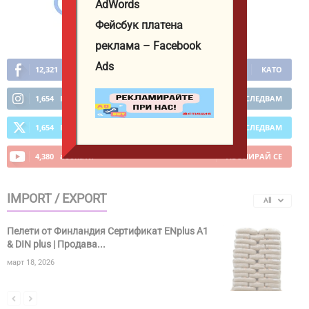
AdWords
Фейсбук платена
реклама – Facebook
Ads
12,321
Фенове
КАТО
1,654
Последователи
ПОСЛЕДВАМ
1,654
Последователи
ПОСЛЕДВАМ
4,380
абонати
АБОНИРАЙ СЕ
IMPORT / EXPORT
All
Пелети от Финландия Сертификат ENplus A1
& DIN plus | Продава...
март 18, 2026