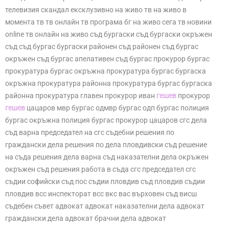
телевизия скандал ексклузивно на живо тв на живо в
момента тв тв онлайн тв програма бг на живо сега тв новини
online тв онлайн на живо съд бургаски съд бургаски окръжен
съд съд бургас бургаски районен съд районен съд бургас
окръжен съд бургас апелативен съд бургас прокурор бургас
прокуратура бургас окръжна прокуратура бургас бургаска
окръжна прокуратура районна прокуратура бургас бургаска
районна прокуратура главен прокурор иван
гешев
прокурор
гешев
цацаров мвр бургас одмвр бургас одп бургас полиция
бургас окръжна полиция бургас прокурор цацаров сгс дела
съд варна председател на сгс съдебни решения по
граждански дела решения по дела пловдивски съд решение
на съда решения дела варна съд наказателни дела окръжен
окръжен съд решения работа в съда сгс председател сгс
съдии софийски съд пос съдии пловдив съд пловдив съдии
пловдив всс инспекторат всс вкс вас върховен съд висш
съдебен съвет адвокат адвокат наказателни дела адвокат
граждански дела адвокат брачни дела адвокат