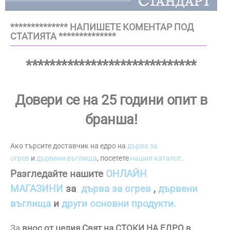
************** НАПИШЕТЕ КОМЕНТАР ПОД
СТАТИЯТА **************
*****************************
Довери се на 25 години опит в
бранша!
Ако търсите доставчик на едро на
дърва за
огрев
и
дървени въглища
, посетете
нашия каталог
.
Разгледайте нашите
ОНЛАЙН
МАГАЗИНИ
за
дърва за огрев
,
дървени
въглища
и
други основни продукти.
За
внос от целия Свят на СТОКИ НА ЕДРО в