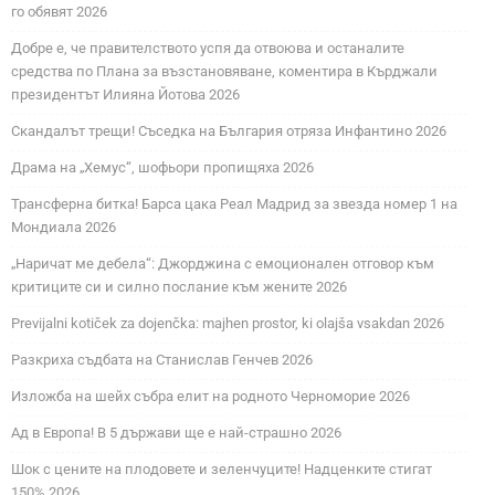
го обявят 2026
Добре е, че правителството успя да отвоюва и останалите
средства по Плана за възстановяване, коментира в Кърджали
президентът Илияна Йотова 2026
Скандалът трещи! Съседка на България отряза Инфантино 2026
Драма на „Хемус“, шофьори пропищяха 2026
Трансферна битка! Барса цака Реал Мадрид за звезда номер 1 на
Мондиала 2026
„Наричат ме дебела“: Джорджина с емоционален отговор към
критиците си и силно послание към жените 2026
Previjalni kotiček za dojenčka: majhen prostor, ki olajša vsakdan 2026
Разкриха съдбата на Станислав Генчев 2026
Изложба на шейх събра елит на родното Черноморие 2026
Ад в Европа! В 5 държави ще е най-страшно 2026
Шок с цените на плодовете и зеленчуците! Надценките стигат
150% 2026