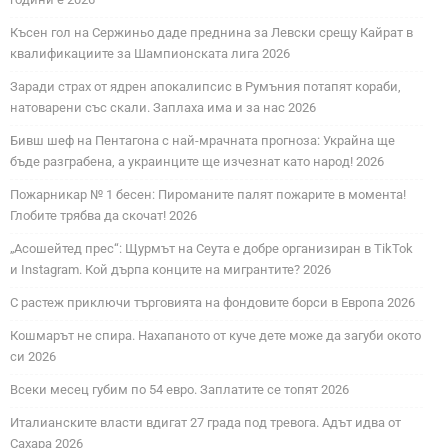
Късен гол на Сержиньо даде преднина за Левски срещу Кайрат в
квалификациите за Шампионската лига 2026
Заради страх от ядрен апокалипсис в Румъния потапят кораби,
натоварени със скали. Заплаха има и за нас 2026
Бивш шеф на Пентагона с най-мрачната прогноза: Украйна ще
бъде разграбена, а украинците ще изчезнат като народ! 2026
Пожарникар № 1 бесен: Пироманите палят пожарите в момента!
Глобите трябва да скочат! 2026
„Асошейтед прес“: Щурмът на Сеута е добре организиран в TikTok
и Instagram. Кой дърпа конците на мигрантите? 2026
С растеж приключи търговията на фондовите борси в Европа 2026
Кошмарът не спира. Нахапаното от куче дете може да загуби окото
си 2026
Всеки месец губим по 54 евро. Заплатите се топят 2026
Италианските власти вдигат 27 града под тревога. Адът идва от
Сахара 2026