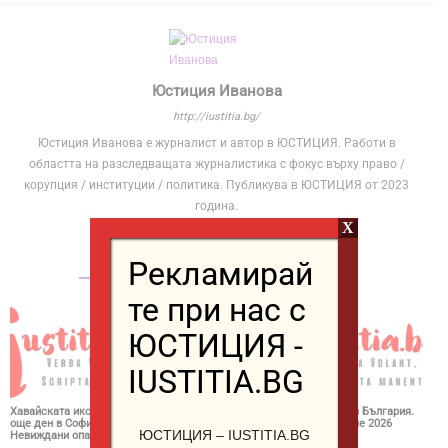
Юстиция Иванова
http://iustitia.bg/
Юстиция Иванова е журналист и автор в ЮСТИЦИЯ. Работи в
областта на разследващата журналистика с фокус върху право /
корупция / институции / политика. Публикува в ЮСТИЦИЯ от 2023
година.
X
Рекламирай
СВЪРЗАНИ СТАТИИ
ОЩЕ ОТ АВТОРА
те при нас с
ЮСТИЦИЯ -
IUSTITIA.BG
Хавайската икона остава
Почитаме воинът, който
Огнен пояс в България.
още ден в София.
видя Кръста в небето.
Опасно време 2026
ЮСТИЦИЯ – IUSTITIA.BG
Невиждани опашки 2026
Не ходете в гората 2026