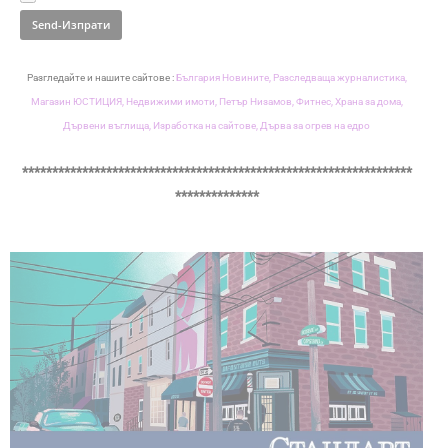
Разгледайте и нашите сайтове :
България Новините,
Разследваща журналистика,
Магазин ЮСТИЦИЯ,
Недвижими имоти,
Петър Низамов,
Фитнес,
Храна за дома,
Дървени въглища,
Изработка на сайтове,
Дърва за огрев на едро
*****************************************************************
**************