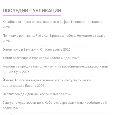
ПОСЛЕДНИ ПУБЛИКАЦИИ
Хавайската икона остава още ден в София. Невиждани опашки
2026
Почитаме воинът, който видя Кръста в небето. Не ходете в гората
2026
Огнен пояс в България. Опасно време 2026
Таяни разговаря с турския си колега Фидан 2026
Мелони се срещна със служители на карабинерите, дежурили във
Вал ди Суза 2026
Йотова: България е една от най-сигурните туристически
дестинации в Европа 2026
Честит рожден ден на Георги Мамалев 2026
5 август е чудотворен ден: Небето отваря врати към изобилие за 3
зодии 2026