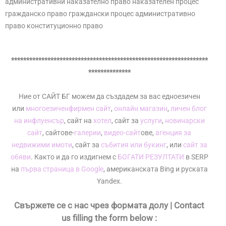
административни наказателно право наказателен процес
гражданско право граждански процес административно
право конституционно право
*****************************************************************
**************
Ние от САЙТ БГ можем да създадем за вас едноезичен
или
многоезичен
фирмен сайт
,
онлайн магазин
,
личен блог
на инфлуенсър
, сайт на
хотел
, сайт за
услуги
,
новинарски
сайт
, сайтове-
галерии
,
видео-сайт
ове,
агенция за
недвижими имоти
, сайт за
събития или букинг
, или
сайт за
обяви
. Както и да го издигнем с
БОГАТИ РЕЗУЛТАТИ
в SERP
на
първа страница в Google
, американската Bing и руската
Yandex.
Свържете се с нас чрез формата долу | Contact
us filling the form below :