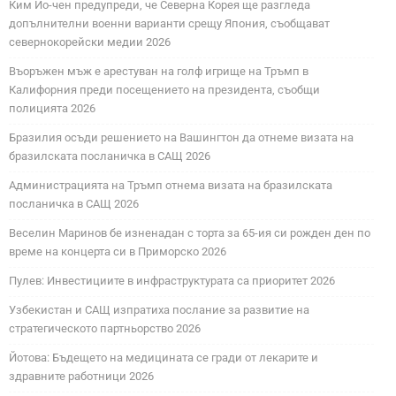
Ким Йо-чен предупреди, че Северна Корея ще разгледа
допълнителни военни варианти срещу Япония, съобщават
севернокорейски медии 2026
Въоръжен мъж е арестуван на голф игрище на Тръмп в
Калифорния преди посещението на президента, съобщи
полицията 2026
Бразилия осъди решението на Вашингтон да отнеме визата на
бразилската посланичка в САЩ 2026
Администрацията на Тръмп отнема визата на бразилската
посланичка в САЩ 2026
Веселин Маринов бе изненадан с торта за 65-ия си рожден ден по
време на концерта си в Приморско 2026
Пулев: Инвестициите в инфраструктурата са приоритет 2026
Узбекистан и САЩ изпратиха послание за развитие на
стратегическото партньорство 2026
Йотова: Бъдещето на медицината се гради от лекарите и
здравните работници 2026