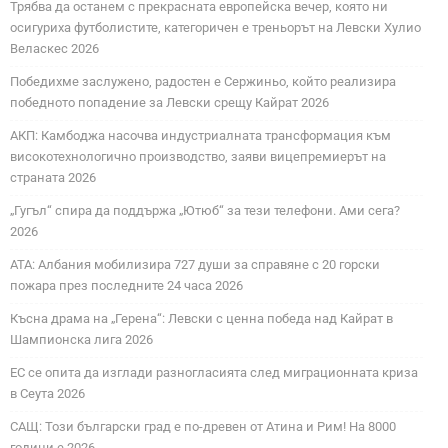
Трябва да останем с прекрасната европейска вечер, която ни
осигуриха футболистите, категоричен е треньорът на Левски Хулио
Веласкес 2026
Победихме заслужено, радостен е Сержиньо, който реализира
победното попадение за Левски срещу Кайрат 2026
АКП: Камбоджа насочва индустриалната трансформация към
високотехнологично производство, заяви вицепремиерът на
страната 2026
„Гугъл“ спира да поддържа „Ютюб“ за тези телефони. Ами сега?
2026
АТА: Албания мобилизира 727 души за справяне с 20 горски
пожара през последните 24 часа 2026
Късна драма на „Герена“: Левски с ценна победа над Кайрат в
Шампионска лига 2026
ЕС се опита да изглади разногласията след миграционната криза
в Сеута 2026
САЩ: Този български град е по-древен от Атина и Рим! На 8000
години е 2026