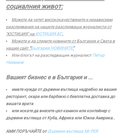
социалния живот:
Можете да четет висококачествените и независими
разследвания на нашите разследващи журналисти от
"ЮСТИЦИЯ" на
ЮСТИЦИЯ.БГ
.
Можете и да следите новините от България и Света в
нашия сайт
"
България НОВИНИТЕ
"
Или блогът на разследващия журналист
Петър
Низамов
Вашият бизнес е в България и ...
имате нужда от дървени въглища надребно за вашия
ресторант, скара или барбекю с безплатна доставка до
вашата врата
или искате да внесете цял камион или контейнер с
дървени въглища от Куба, Африка или Южна Америка..
АМИ ПОРЪЧАЙТЕ от
Дървени въглища Mr PER