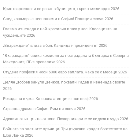
Криптоархеолози се ровят в бунището, търсят милиарди 2026
След кошмара с неонацисти в София! Полиция скочи 2026
Голяма изненада с най-красивия плаж у нас. Класацията на
чужденците 2026
„Възраждане“ влиза в боя. Кандидат-президентът 2026
“Възраждане” свика комисия за пострадалата българка в Северна
Македония, ПБ я провалиха 2026
Студена професия носи 5000 евро заплата. Чака се с месеци 2026
Делян Добрев занули Денков, похвали Радев и изненада своите
2026
Рокада на върха. Ключова агенция с нов шеф 2026
Страшна драма в София. Рим ни скочи 2026
Адският огън тръгна отново. Пожарникарите се видяха в чудо 2026
Войната за златните пръчици! Три държави крадат богатството на
Шри Ланка 2026