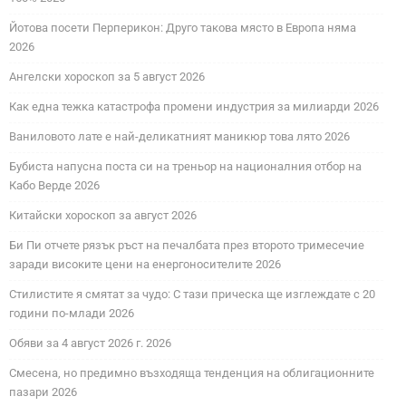
Йотова посети Перперикон: Друго такова място в Европа няма
2026
Ангелски хороскоп за 5 август 2026
Как една тежка катастрофа промени индустрия за милиарди 2026
Ваниловото лате е най-деликатният маникюр това лято 2026
Бубиста напусна поста си на треньор на националния отбор на
Кабо Верде 2026
Китайски хороскоп за август 2026
Би Пи отчете рязък ръст на печалбата през второто тримесечие
заради високите цени на енергоносителите 2026
Стилистите я смятат за чудо: С тази прическа ще изглеждате с 20
години по-млади 2026
Обяви за 4 август 2026 г. 2026
Смесена, но предимно възходяща тенденция на облигационните
пазари 2026