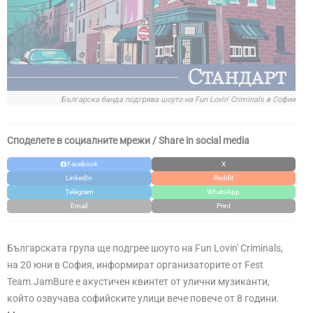
Българска банда подгрява шоуто на Fun Lovin' Criminals в София
Споделете в социалните мрежи / Share in social media
Facebook
X
LinkedIn
Reddit
Telegram
WhatsApp
Email
Print
Българската група ще подгрее шоуто на Fun Lovin' Criminals,
на 20 юни в София, информират организаторите от Fest
Team.JamBure е акустичен квинтет от улични музиканти,
който озвучава софийските улици вече повече от 8 години.