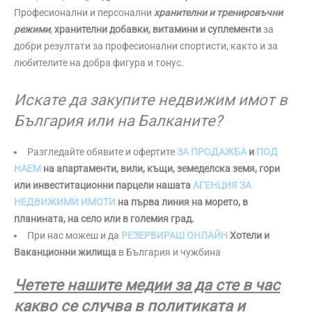
Професионални и персонални
хранителни и тренировъчни
режими
,
хранителни добавки, витамини и суплементи
за
добри резултати за професионални спортисти, както и за
любителите на добра фигура и тонус.
Искате да закупите недвижим имот в
България или на Балканите?
Разгледайте обявите и офертите
ЗА ПРОДАЖБА
и
ПОД
НАЕМ
на апартаменти, вили, къщи, земеделска земя, гори
или инвеститационни парцели нашата
АГЕНЦИЯ ЗА
НЕДВИЖИМИ ИМОТИ
на първа линия на морето, в
планината, на село или в големия град.
При нас можеш и да
РЕЗЕРВИРАШ ОНЛАЙН
Хотели и
Ваканционни жилища
в България и чужбина
Четете нашите медии за да сте в час
какво се случва в политиката и