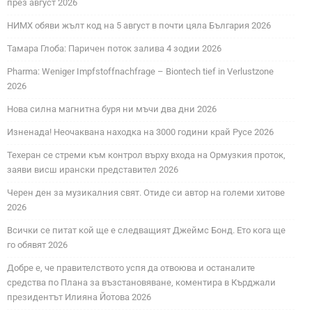
през август 2026
НИМХ обяви жълт код на 5 август в почти цяла България 2026
Тамара Глоба: Паричен поток залива 4 зодии 2026
Pharma: Weniger Impfstoffnachfrage – Biontech tief in Verlustzone
2026
Нова силна магнитна буря ни мъчи два дни 2026
Изненада! Неочаквана находка на 3000 години край Русе 2026
Техеран се стреми към контрол върху входа на Ормузкия проток,
заяви висш ирански представител 2026
Черен ден за музикалния свят. Отиде си автор на големи хитове
2026
Всички се питат кой ще е следващият Джеймс Бонд. Ето кога ще
го обявят 2026
Добре е, че правителството успя да отвоюва и останалите
средства по Плана за възстановяване, коментира в Кърджали
президентът Илияна Йотова 2026