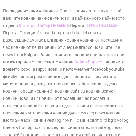
Последни новини новини от Света Новини от страната Най-
важните новини най-новите новини най-важното най-новото
от деня
Юстиция
Петър Низамов
Перата
Петър Низамов
-
Перата Юстиция бг iustitia.bg iustitia iusticia usticia
разследване Бургас България новини новини от последния
час новини от деня новини от днес България новините The
news from Bulgaria блиц новини топ новини най-важното най-
коментираното последните новини
Бойко Борисов
новините
времето коронавирус новини news weather facebook youtube
фейсбук инстаграм новините днес новини от последните
минути новини днес днес новини вести бг новини водещи
новини горещи новини бг новини сайт за новини всички
новини новини бг новини от последния час последни
последни новини бг новини от днес новини днес новините от
последния час последни новини днес news bg news новини
вести 24 часа новини vesti bg novini новини свят bird bg bivol bg
биволъ trud bg novini последни новини днес novinite bg news
здравей българия политическа партия герб делян пеевски