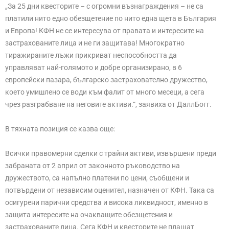
„За 25 дни квесторите – с огромни възнаграждения – не са
платили нито едно обезщетение по нито една щета в България
и Европа! КФН не се интересува от правата и интересите на
застрахованите лица и не ги защитава! Многократно
тиражираните лъжи прикриват неспособността да
управляват най-голямото и добре организирано, в 6
европейски пазара, българско застрахователно дружество,
което умишлено се води към фалит от много месеци, а сега
чрез разграбване на неговите активи.“, заявиха от ДаллБогг.
В тяхната позиция се казва още:
Всички правомерни сделки с трайни активи, извършени преди
забраната от 2 април от законното ръководство на
дружеството, са напълно платени по цени, съобщени и
потвърдени от независим оценител, назначен от КФН. Така са
осигурени парични средства и висока ликвидност, именно в
защита интересите на очакващите обезщетения и
застрахованите лица. Сега КФН и квесторите не плащат