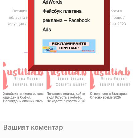
AdWords
http://iustitia.bg/
Фейсбук платена
Юстиция Иванова е журналист и автор в ЮСТИЦИЯ. Работи в
областта на разследващата журналистика с фокус върху право /
реклама – Facebook
корупция / институции / политика. Публикува в ЮСТИЦИЯ от 2023
Ads
година.
СВЪРЗАНИ СТАТИИ
ОЩЕ ОТ АВТОРА
Хавайската икона остава
Почитаме воинът, който
Огнен пояс в България.
още ден в София.
видя Кръста в небето.
Опасно време 2026
Невиждани опашки 2026
Не ходете в гората 2026
Вашият коментар