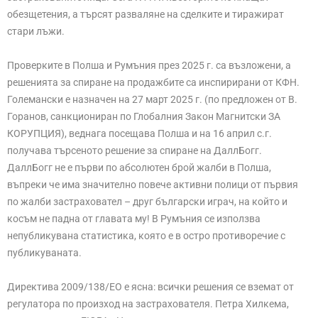
обезщетения, а търсят разваляне на сделките и тиражират
стари лъжи.
Проверките в Полша и Румъния през 2025 г. са възложени, а
решенията за спиране на продажбите са инспирирани от КФН.
Големански е назначен на 27 март 2025 г. (по предложен от В.
Горанов, санкциониран по Глобалния Закон Магнитски ЗА
КОРУПЦИЯ), веднага посещава Полша и на 16 април с.г.
получава търсеното решение за спиране на ДаллБогг.
ДаллБогг не е първи по абсолютен брой жалби в Полша,
въпреки че има значително повече активни полици от първия
по жалби застраховател – друг български играч, на който и
косъм не падна от главата му! В Румъния се използва
непубликувана статистика, която е в остро противоречие с
публикуваната.
Директива 2009/138/ЕО е ясна: всички решения се вземат от
регулатора по произход на застрахователя. Петра Хилкема,