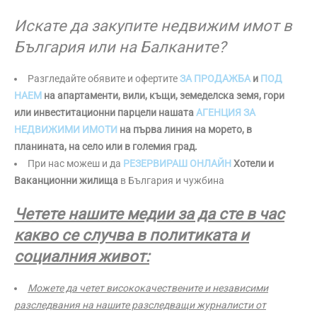
Искате да закупите недвижим имот в
България или на Балканите?
Разгледайте обявите и офертите
ЗА ПРОДАЖБА
и
ПОД
НАЕМ
на апартаменти, вили, къщи, земеделска земя, гори
или инвеститационни парцели нашата
АГЕНЦИЯ ЗА
НЕДВИЖИМИ ИМОТИ
на първа линия на морето, в
планината, на село или в големия град.
При нас можеш и да
РЕЗЕРВИРАШ ОНЛАЙН
Хотели и
Ваканционни жилища
в България и чужбина
Четете нашите медии за да сте в час
какво се случва в политиката и
социалния живот:
Можете да четет висококачествените и независими
разследвания на нашите разследващи журналисти от