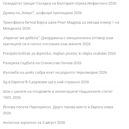
Скандалът трещи! Съседка на България отряза Инфантино 2026
Драма на „Хемус“, шофьори пропищяха 2026
Трансферна битка! Барса цака Реал Мадрид за звезда номер 1 на
Мондиала 2026
„Наричат ме дебела“: Джорджина с емоционален отговор към
критиците си и силно послание към жените 2026
Previjalni kotiček za dojenčka: majhen prostor, ki olajša vsakdan 2026
Разкриха съдбата на Станислав Генчев 2026
Изложба на шейх събра елит на родното Черноморие 2026
Ад в Европа! В 5 държави ще е най-страшно 2026
Шок с цените на плодовете и зеленчуците! Надценките стигат
150% 2026
Йотова посети Перперикон: Друго такова място в Европа няма
2026
Ангелски хороскоп за 5 август 2026