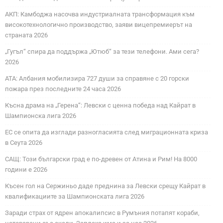
АКП: Камбоджа насочва индустриалната трансформация към
високотехнологично производство, заяви вицепремиерът на
страната 2026
„Гугъл“ спира да поддържа „Ютюб“ за тези телефони. Ами сега?
2026
АТА: Албания мобилизира 727 души за справяне с 20 горски
пожара през последните 24 часа 2026
Късна драма на „Герена“: Левски с ценна победа над Кайрат в
Шампионска лига 2026
ЕС се опита да изглади разногласията след миграционната криза
в Сеута 2026
САЩ: Този български град е по-древен от Атина и Рим! На 8000
години е 2026
Късен гол на Сержиньо даде преднина за Левски срещу Кайрат в
квалификациите за Шампионската лига 2026
Заради страх от ядрен апокалипсис в Румъния потапят кораби,