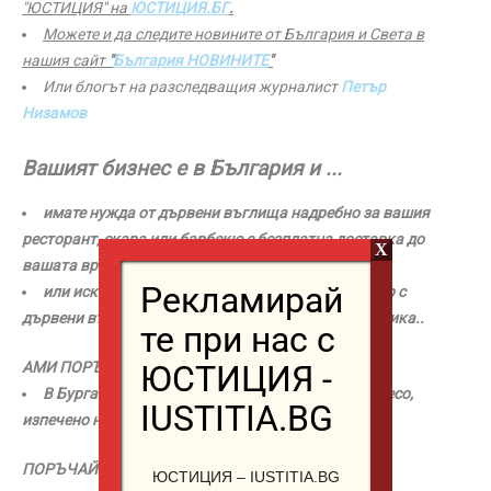
"ЮСТИЦИЯ" на
ЮСТИЦИЯ.БГ
.
Можете и да следите новините от България и Света в
нашия сайт
"
България НОВИНИТЕ
"
Или блогът на разследващия журналист
Петър
Низамов
Вашият бизнес е в България и ...
имате нужда от дървени въглища надребно за вашия
ресторант, скара или барбекю с безплатна доставка до
X
вашата врата
Рекламирай
или искате да внесете цял камион или контейнер с
дървени въглища от Куба, Африка или Южна Америка..
те при нас с
ЮСТИЦИЯ -
АМИ ПОРЪЧАЙТЕ от
Дървени въглища Mr PER
В Бургас, България сте и искате най-вкусното месо,
IUSTITIA.BG
изпечено на
барбекю
на дървени
въглища
...
ПОРЪЧАЙТЕ от
Скара на дървени въглища Mr PER
ЮСТИЦИЯ – IUSTITIA.BG