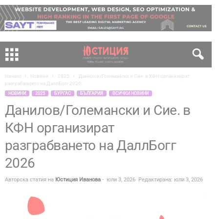
Начало
Новини
2025
Данилов/Големански и Сие. в КФН организират
разграбването на ДаллБогг 2026
НОВИНИ
2025
БУРГАС
БЪЛГАРИЯ
ВСИЧКИ НОВИНИ
Данилов/Големански и Сие. в
КФН организират
разграбването на ДаллБогг
2026
Авторска статия на
Юстиция Иванова
-
юли 3, 2026
Редактирана: юли 3, 2026