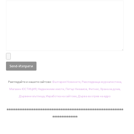
Разгледайте и нашите сайтове :
България Новините,
Разследваща журналистика,
Магазин ЮСТИЦИЯ,
Недвижими имоти,
Петър Низамов,
Фитнес,
Храна за дома,
Дървени въглища,
Изработка на сайтове,
Дърва за огрев на едро
*****************************************************************
**************