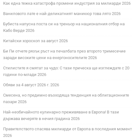
Как една тежка катастрофа промени индустрия за милиарди 2026
Ваниловото лате е най-деликатният маникюр това лято 2026
Бубиста напусна поста си на треньор на националния отбор на
Кабо Верде 2026
Китайски хороскоп за август 2026
Би Пи отчете рязък ръст на печалбата през второто тримесечие
заради високите цени на енергоносителите 2026
Стилистите я смятат за чудо: С тази прическа ще изглеждате с 20
години по-млади 2026
Обяви за 4 август 2026 г. 2026
Смесена, но предимно възходяща тенденция на облигационните
пазари 2026
Най-необичайното кулинарно преживяване в Европа! В тази
държава вечеряте в нечия градина 2026
Правителството спасява милиарди от Европа в последния момент
2026