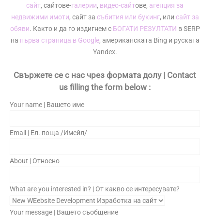
сайт
, сайтове-
галерии
,
видео-сайт
ове,
агенция за
недвижими имоти
, сайт за
събития или букинг
, или
сайт за
обяви
. Както и да го издигнем с
БОГАТИ РЕЗУЛТАТИ
в SERP
на
първа страница в Google
, американската Bing и руската
Yandex.
Свържете се с нас чрез формата долу | Contact
us filling the form below :
Your name | Вашето име
Email | Ел. поща /Имейл/
About | Относно
What are you interested in? | От какво се интересувате?
Your message | Вашето съобщение