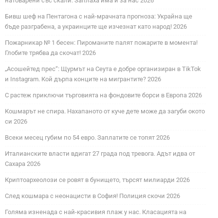
натоварени със скали. Заплаха има и за нас 2026
Бивш шеф на Пентагона с най-мрачната прогноза: Украйна ще
бъде разграбена, а украинците ще изчезнат като народ! 2026
Пожарникар № 1 бесен: Пироманите палят пожарите в момента!
Глобите трябва да скочат! 2026
„Асошейтед прес“: Щурмът на Сеута е добре организиран в TikTok
и Instagram. Кой дърпа конците на мигрантите? 2026
С растеж приключи търговията на фондовите борси в Европа 2026
Кошмарът не спира. Нахапаното от куче дете може да загуби окото
си 2026
Всеки месец губим по 54 евро. Заплатите се топят 2026
Италианските власти вдигат 27 града под тревога. Адът идва от
Сахара 2026
Криптоархеолози се ровят в бунището, търсят милиарди 2026
След кошмара с неонацисти в София! Полиция скочи 2026
Голяма изненада с най-красивия плаж у нас. Класацията на