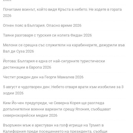
Почитаме воинът, който видя Кръста в небето. Не ходете в гората
2026
Огнен пояс в България. Опасно време 2026
Таяни разговаря с турския си колега Фидан 2026
Мелони се срещна със служители на карабинерите, дежурили във
Вал ди Суза 2026
Йотова: България е една от най-сигурните туристически
дестинации в Европа 2026
Честит рожден ден на Георги Мамалев 2026
5 август е чудотворен ден: Небето отваря врати към изобилие за 3
зодии 2026
Ким Йо-чен предупреди, че Северна Корея ще разгледа
допълнителни военни варианти срещу Япония, съобщават
севернокорейски медии 2026
Въоръжен мъж е арестуван на голф игрище на Тръмп в
Калифорния преди посещението на президента, съобщи