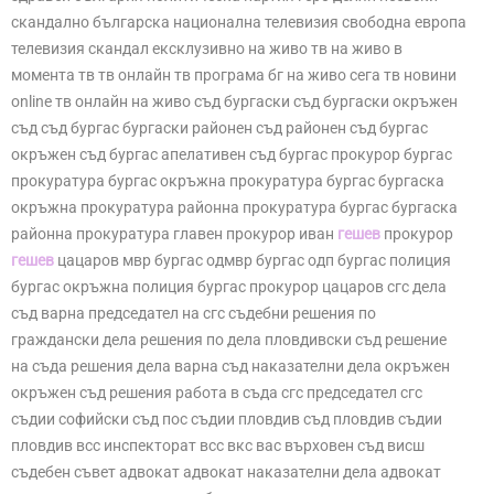
скандално българска национална телевизия свободна европа
телевизия скандал ексклузивно на живо тв на живо в
момента тв тв онлайн тв програма бг на живо сега тв новини
online тв онлайн на живо съд бургаски съд бургаски окръжен
съд съд бургас бургаски районен съд районен съд бургас
окръжен съд бургас апелативен съд бургас прокурор бургас
прокуратура бургас окръжна прокуратура бургас бургаска
окръжна прокуратура районна прокуратура бургас бургаска
районна прокуратура главен прокурор иван
гешев
прокурор
гешев
цацаров мвр бургас одмвр бургас одп бургас полиция
бургас окръжна полиция бургас прокурор цацаров сгс дела
съд варна председател на сгс съдебни решения по
граждански дела решения по дела пловдивски съд решение
на съда решения дела варна съд наказателни дела окръжен
окръжен съд решения работа в съда сгс председател сгс
съдии софийски съд пос съдии пловдив съд пловдив съдии
пловдив всс инспекторат всс вкс вас върховен съд висш
съдебен съвет адвокат адвокат наказателни дела адвокат