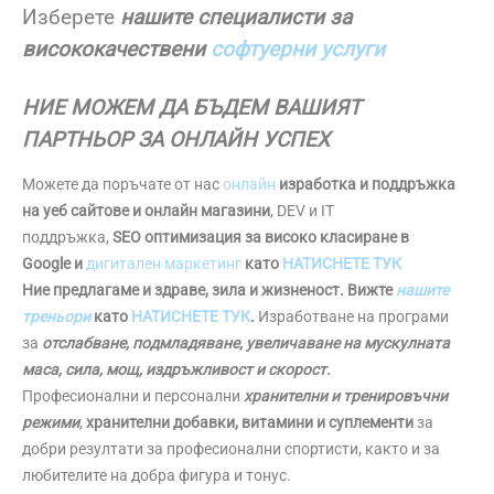
Изберете
нашите специалисти за
висококачествени
софтуерни услуги
НИЕ МОЖЕМ ДА БЪДЕМ ВАШИЯТ
ПАРТНЬОР ЗА ОНЛАЙН УСПЕХ
Можете да поръчате от нас
онлайн
изработка и поддръжка
на уеб сайтове и онлайн магазини
, DEV и IT
поддръжка,
SEO оптимизация за високо класиране в
Google и
дигитален маркетинг
като
НАТИСНЕТЕ ТУК
Ние предлагаме и здраве, зила и жизненост. Вижте
нашите
треньори
като
НАТИСНЕТЕ ТУК
.
Изработване на програми
за
отслабване, подмладяване, увеличаване на мускулната
маса, сила, мощ, издръжливост и скорост.
Професионални и персонални
хранителни и тренировъчни
режими
,
хранителни добавки, витамини и суплементи
за
добри резултати за професионални спортисти, както и за
любителите на добра фигура и тонус.