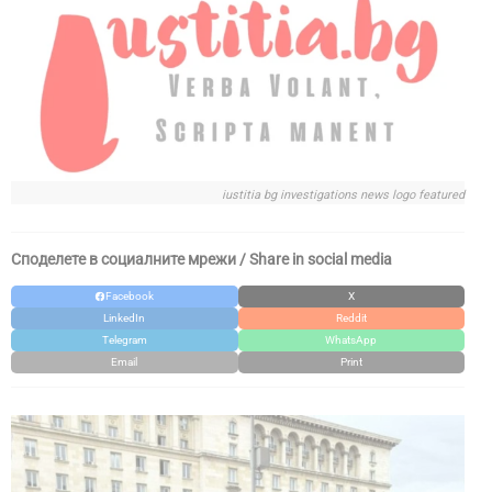
iustitia bg investigations news logo featured
Споделете в социалните мрежи / Share in social media
Facebook
X
LinkedIn
Reddit
Telegram
WhatsApp
Email
Print