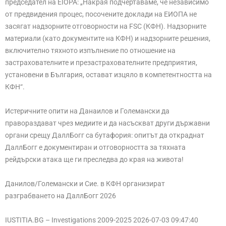
председател на EIOPA: „Накрая подчертаваме, че независимо
от предвидения процес, посочените доклади на ЕИОПА не
засягат надзорните отговорности на FSC (КФН). Надзорните
материали (като документите на КФН) и надзорните решения,
включително тяхното изпълнение по отношение на
застрахователните и презастрахователните предприятия,
установени в България, остават изцяло в компетентността на
КФН“.
Истеричните опити на Данаилов и Големански да
правораздават чрез медиите и да насъскват други държавни
органи срещу ДаллБогг са бутафория: опитът да откраднат
ДаллБогг е документиран и отговорността за тяхната
рейдърски атака ще ги преследва до края на живота!
Данилов/Големански и Сие. в КФН организират
разграбването на ДаллБогг 2026
IUSTITIA.BG – Investigations 2009-2025 2026-07-03 09:47:40