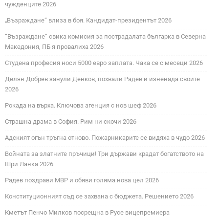
чужденците 2026
„Възраждане“ влиза в боя. Кандидат-президентът 2026
“Възраждане” свика комисия за пострадалата българка в Северна
Македония, ПБ я провалиха 2026
Студена професия носи 5000 евро заплата. Чака се с месеци 2026
Делян Добрев занули Денков, похвали Радев и изненада своите
2026
Рокада на върха. Ключова агенция с нов шеф 2026
Страшна драма в София. Рим ни скочи 2026
Адският огън тръгна отново. Пожарникарите се видяха в чудо 2026
Войната за златните пръчици! Три държави крадат богатството на
Шри Ланка 2026
Радев поздрави МВР и обяви голяма нова цел 2026
Конституционният съд се захвана с бюджета. Решението 2026
Кметът Пенчо Милков посрещна в Русе вицепремиера