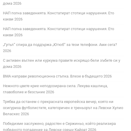
дома 2026
НАП погна заведенията. Констатират стотици нарушения. Ето
какви 2026
НАП погна заведенията. Констатират стотици нарушения. Ето
какви 2026
„Гугъл“ спира да поддържа „Ютюб“ за тези телефони. Ами сега?
2026
С активен въглен или куркума правите искрящо бели зъбите си у
дома 2026
ВМА направи революционна стъпка. Влезе в бъдещето 2026
Нежното цвете крие неподозирана сила. Лекува кашлица,
главоболие и безсъние 2026
Трябва да останем с прекрасната европейска вечер, която ни
осигуриха футболистите, категоричен е треньорът на Левски Хулио
Веласкес 2026
Победихме заслужено, радостен е Сержиньо, който реализира
победното попадение за Левски срещу Кайрат 2026