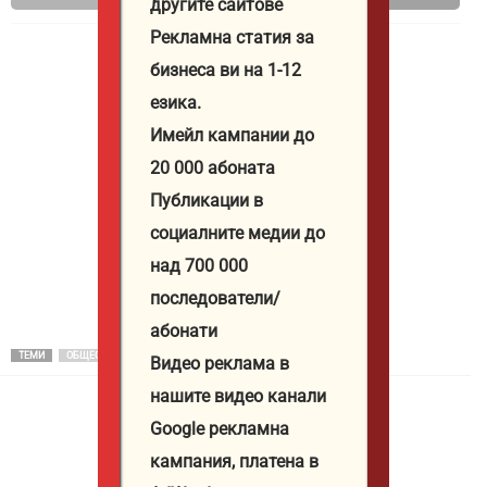
другите сайтове
в
а
ас от
ас от
в
на
на
на
Шен
1
1
Рекламна статия за
Шенген
Културата
площад
площад
ген
Деке
Деке
бизнеса ви на 1-12
“Тройката”
“Тройката”
мври
мври
езика.
в
в
до 1
до 1
Бургас
Бургас
Имейл кампании до
Февр
Февр
от
от
уари
уари
20 000 абоната
1
1
Публикации в
Декември
Декември
социалните медии до
до
до
1
1
над 700 000
Февруари
Февруари
последователи/
абонати
ТЕМИ
ОБЩЕСТВО
Видео реклама в
нашите видео канали
Google рекламна
кампания, платена в
Юстиция Иванова