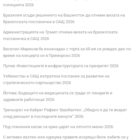
полицията 2026
Бразилия осъди решението на Вашингтон да отнеме визата на
бразилската посланичка в САЩ 2026
Администрацията на Тръмп отнема визата на бразилската
посланичка в САЩ 2026
Веселин Маринов бе изненадан с торта за 65-ия си рожден ден по
време на концерта си в Приморско 2026
Пулев: Инвестициите в инфраструктурата са приоритет 2026
Узбекистан и САЩ изпратиха послание за развитие на
стратегическото партньорство 2026
Йотова: Бъдещето на медицината се гради от лекарите и
здравните работници 2026
Треньорът на Кайрат Рафаел Уразбахтин: „Обидно е да ти вкарат
след рикошет в последните минути“ 2026
Под глинения капак се крие царят на лятното меню 2026
С активен въглен или куркума правите искрящо бели зъбите си у