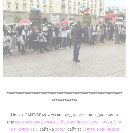
*****************************************************************
**************
Ние от САЙТ БГ можем да създадем за вас едноезичен
или
многоезичен
фирмен сайт
,
онлайн магазин
,
личен блог
на инфлуенсър
, сайт на
хотел
, сайт за
услуги
,
новинарски