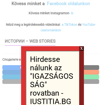
Kövess minket
a
Facebook oldalunkon
Kövess minket Instagramon
is
Nézd meg a legérdekesebb videóinkat
a TikTokon
és
YouTube-
csatornánkon
ИСТОРИИ – WEB STORIES
X
Hirdesse
Споделете в социалните мрежи / Share in social media
nálunk az
Facebook
X
LinkedIn
Reddit
"IGAZSÁGOS
Telegram
WhatsApp
SÁG"
Email
Print
rovatban -
IUSTITIA.BG