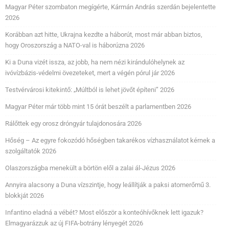
Magyar Péter szombaton megígérte, Kármán András szerdán bejelentette
2026
Korábban azt hitte, Ukrajna kezdte a háborút, most már abban biztos,
hogy Oroszország a NATO-val is háborúzna 2026
Ki a Duna vizét issza, az jobb, ha nem nézi kirándulóhelynek az
ivóvízbázis-védelmi övezeteket, mert a végén pórul jár 2026
Testvérvárosi kitekintő: „Múltból is lehet jövőt építeni” 2026
Magyar Péter már több mint 15 órát beszélt a parlamentben 2026
Rálőttek egy orosz dróngyár tulajdonosára 2026
Hőség – Az egyre fokozódó hőségben takarékos vízhasználatot kérnek a
szolgáltatók 2026
Olaszországba menekült a börtön elől a zalai ál-Jézus 2026
Annyira alacsony a Duna vízszintje, hogy leállítják a paksi atomerőmű 3.
blokkját 2026
Infantino eladná a vébét? Most először a konteóhívőknek lett igazuk?
Elmagyarázzuk az új FIFA-botrány lényegét 2026