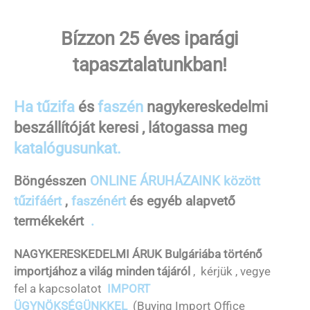
Bízzon 25 éves iparági
tapasztalatunkban!
Ha tűzifa
és
faszén
nagykereskedelmi
beszállítóját keresi
, látogassa meg
katalógusunkat.
Böngésszen
ONLINE ÁRUHÁZAINK között
tűzifáért
,
faszénért
és egyéb alapvető
termékekért
.
NAGYKERESKEDELMI ÁRUK Bulgáriába történő
importjához a világ minden tájáról
, kérjük
, vegye
fel a kapcsolatot
IMPORT
ÜGYNÖKSÉGÜNKKEL
(Buying Import Office