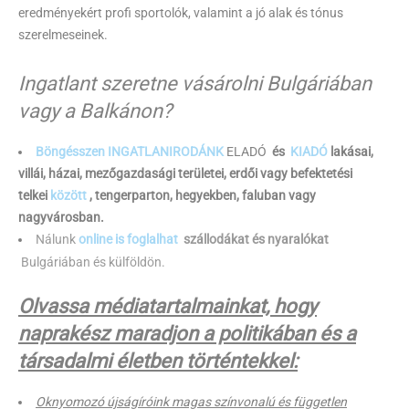
eredményekért profi sportolók, valamint a jó alak és tónus
szerelmeseinek.
Ingatlant szeretne vásárolni Bulgáriában
vagy a Balkánon?
Böngésszen INGATLANIRODÁNK
ELADÓ
és
KIADÓ
lakásai,
villái, házai, mezőgazdasági területei, erdői vagy befektetési
telkei
között
, tengerparton, hegyekben, faluban vagy
nagyvárosban.
Nálunk
online is foglalhat
szállodákat és nyaralókat
Bulgáriában és külföldön.
Olvassa médiatartalmainkat, hogy
naprakész maradjon a politikában és a
társadalmi életben történtekkel:
Oknyomozó újságíróink magas színvonalú és független