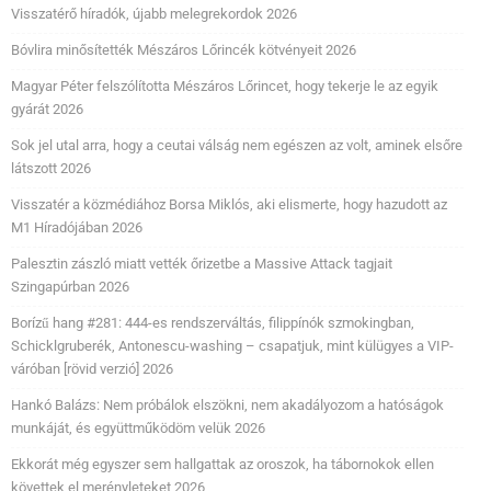
Visszatérő híradók, újabb melegrekordok 2026
Bóvlira minősítették Mészáros Lőrincék kötvényeit 2026
Magyar Péter felszólította Mészáros Lőrincet, hogy tekerje le az egyik
gyárát 2026
Sok jel utal arra, hogy a ceutai válság nem egészen az volt, aminek elsőre
látszott 2026
Visszatér a közmédiához Borsa Miklós, aki elismerte, hogy hazudott az
M1 Híradójában 2026
Palesztin zászló miatt vették őrizetbe a Massive Attack tagjait
Szingapúrban 2026
Borízű hang #281: 444-es rendszerváltás, filippínók szmokingban,
Schicklgruberék, Antonescu-washing – csapatjuk, mint külügyes a VIP-
váróban [rövid verzió] 2026
Hankó Balázs: Nem próbálok elszökni, nem akadályozom a hatóságok
munkáját, és együttműködöm velük 2026
Ekkorát még egyszer sem hallgattak az oroszok, ha tábornokok ellen
követtek el merényleteket 2026