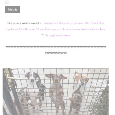
Tekintse meg weboldalainkat is :
Bulgária Hírek,
Oknyomozó újságírás,
JUSTICIA áruház,
Ingatlanok,
Péter Nizamov,
Fitness,
Élelmiszer az otthonba,
Faszén,
Weboldalak készítése,
Tűzifa nagykereskedelem
*****************************************************************
**************