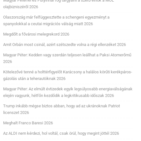
Magyar Péterrel és Putyinnal fog tárgyalni a szerb elnök a MOL
olajbizniszéről 2026
Olaszország már felfüggesztette a schengeni egyezményt a
spanyolokkal a ceutai migrációs válság miatt 2026
Megdőlt a fővárosi melegrekord 2026
Amit Orbán most csinál, azért szétszedte volna a régi ellenzéket 2026
Magyar Péter: Kedden vagy szerdán teljesen leállhat a Paksi Atomerőmű
2026
Kötelezővé tenné a holttérfigyelőt Karácsony a halálos körűti kerékpáros-
gázolás után a teherautóknak 2026
Magyar Péter: Az elmúlt évtizedek egyik legsúlyosabb energiaválságának
elején vagyunk, hétfőn kezdődik a legkritikusabb időszak 2026
Trump inkább mégse biztos abban, hogy ad az ukránoknak Patriot
licenszet 2026
Meghalt Franco Baresi 2026
Az ALDI nem kérdezi, hol voltál, csak örül, hogy megint jöttél 2026