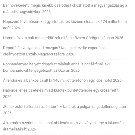
Bár növekedett, mégis kisebb csalódást okozhatott a magyar gazdaság a
második negyedévben 2026
Népszerű tévéműsorokat gyártottak, és közben elcsaltak 174 millió forint
adót 2026
Három tűzoltó halt meg erdőtüzek oltása közben Görögországban 2026
Deportálás vagy szabad mozgás? Kassa elkezdte exportálni a
cigánygettóit Észak-Magyarországra 2026
Robbanóanyag helyett drogokat találtak annál a brit férfinál, aki
bombariadóval fenyegetőzött az Ozorán 2026
Álrendőr és álbankos csalt ki 146 milliót telefonon egy idős nőtől 2026
Háborúellenes csetelés miatt küldtek büntetőtelepre egy orosz férfit
2026
„Fenekestül felfordult az életem” – tanárok a polgári engedetlenség után
2026
A kormány szerint a teljes paksi kiesés sem veszélyeztetné a lakosság
áramellátását 2026