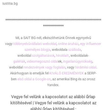
iustitia.bg
*****************************************************************
**************
Mi, a SAIT BG-nél, elkészíthetünk Önnek egynyelvű
vagy
többnyelvű
vállalati weboldal
,
online áruház
,
egy influencer
személyes blogja
, weboldala
szálloda
,
weboldal
szolgáltatások
,
híroldalт
, weboldalak-
galériák
,
videomegosztó oldal
ek,
ingatlanügynökség
,
weboldal
rendezvények vagy foglalás
, vagy
hirdetési oldal
.
Akárhogyan is emeljük fel
KIVÁLÓ EREDMÉNYEK
a SERP-
ben
első oldal a Google-on
, az amerikai Bing és az orosz
Yandex.
Vegye fel velünk a kapcsolatot az alábbi űrlap
kitöltésével | Vegye fel velünk a kapcsolatot az
alábbi űrlap kitöltésével :