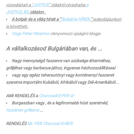
vizsgálatait a "
JUSTICE
" oldalról olvashatja
a
JUSTICE.BG
oldalon .
A bolgár és a világ híreit a "
Bulgária HÍREK
"
weboldalunkon
is követheti.
Vagy Petar Nizamov
oknyomozó újságíró blogja
A vállalkozásod Bulgáriában van, és ...
Nagy mennyiségű faszenre van szüksége étterméhez,
grilljéhez vagy barbecue-jához, ingyenes házhozszállítással
vagy egy egész teherautónyi vagy konténernyi faszenet
szeretne importálni Kubából, Afrikából vagy Dél-Amerikából...
AMI RENDELÉS a
Charcoaltól PER úr
Burgaszban vagy , és a legfinomabb húst szeretnéd,
faszénen
grillezve
...
RENDELÉS
Mr. PER Charcoal Grilltől