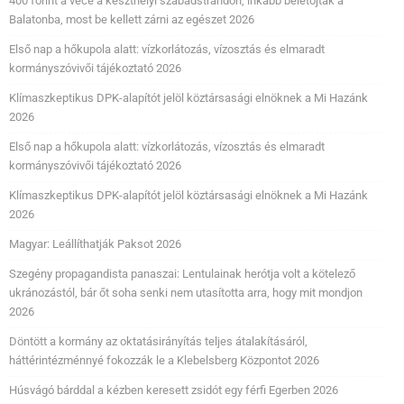
400 forint a vécé a keszthelyi szabadstrandon, inkább beletojtak a
Balatonba, most be kellett zárni az egészet 2026
Első nap a hőkupola alatt: vízkorlátozás, vízosztás és elmaradt
kormányszóvivői tájékoztató 2026
Klímaszkeptikus DPK-alapítót jelöl köztársasági elnöknek a Mi Hazánk
2026
Első nap a hőkupola alatt: vízkorlátozás, vízosztás és elmaradt
kormányszóvivői tájékoztató 2026
Klímaszkeptikus DPK-alapítót jelöl köztársasági elnöknek a Mi Hazánk
2026
Magyar: Leállíthatják Paksot 2026
Szegény propagandista panaszai: Lentulainak herótja volt a kötelező
ukránozástól, bár őt soha senki nem utasította arra, hogy mit mondjon
2026
Döntött a kormány az oktatásirányítás teljes átalakításáról,
háttérintézménnyé fokozzák le a Klebelsberg Központot 2026
Húsvágó bárddal a kézben keresett zsidót egy férfi Egerben 2026