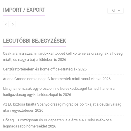
IMPORT / EXPORT
All
LEGUTÓBBI BEJEGYZÉSEK
Csak áramra százmilliárdokkal többet kell költenie az országnak a hőség
miatt, és nagy a baj a földeken is 2026
Cenzúratörténelem és home office-stratégiák 2026
Ariana Grande nem a negatív kommentek miatt vonul vissza 2026
Ukrajna nemcsak egy orosz online kereskedőcéget támad, hanem a
hadigazdaság egyik tartóoszlopát is 2026
Az EU biztosa bírálta Spanyolország migrációs politikáját a ceutai válság
utáni egyeztetésen 2026
Hőség – Országosan és Budapesten is elérte a 40 Celsius-fokot a
legmagasabb hőmérséklet 2026