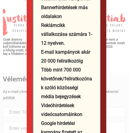
Bannerhirdetések más
oldalakon
Reklámcikk
vállalkozása számára 1-
Csak áramra
Cenzúratörténelem és
Ariana Grande nem a
12 nyelven.
százmilliárdokkal többet
home office-stratégiák
negatív kommentek miatt
kell költenie az országnak
2026
vonul vissza 2026
a hőség miatt, és nagy a
E-mail kampányok akár
baj a földeken is 2026
20 000 feliratkozóig
Több mint 700 000
Vélemény, hozzászólás?
követőnek/feliratkozóna
k szóló közösségi
Az e-mail címet nem tesszük közzé.
A kötelező mezőket
*
karakterrel
média bejegyzések
jelöltük
Videóhirdetések
videócsatornáinkon
Google hirdetési
kampány fizetett az