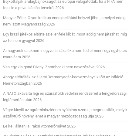
Bojkottálják a világbajnokságot az európai válogatottak, ha a FIFA nem
tesz le a privatizációs terveiről 2026
Magyar Péter: Olyan kritikus energiaellátási helyzet jöhet, amelyet eddig
nem látott Magyarország 2026
Egy brazil játékos eltörte az ellenfele lábát, most addig nem játszhat, míg
az fel nem gyógyul 2026
A magyarok csaknem negyven százaléka nem tud elmenni egy egyhetes
nyaralásra 2026
Van egy kis gond Divinyi Zsombor ki nem nevezésével 2026
Ahogy eltörölték az állami üzemanyagár-kedvezményt, kilőtt az infláció
Németországban 2026
A NATO aktiválta légi és szárazföldi védelmi rendszereit a lengyelországi
légtérsértés után 2026
Végre kinyílt az agrárminisztérium nyúlpiros szeme, megmutatták, melyik
aszálytűrő növény lehet a magyar mezőgazdaság útja 2026
Le kell állítani a Paksi Atomerőművet 2026