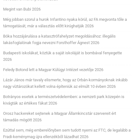
Megint van Bubi 2026
Még jobban szorul a hurok Infantino nyaka körül, az FA megvonta tőle a
támogatását, már a választás előtt kirúghatják 2026
Bóka hozzájárulása a katasztrófahelyzet megoldásához: illegális
lakásfoglalónak fogja nevezni Forsthoffer Ágnest 2026
Budapesti iskolákat, köztük a saját iskoláját is bombával fenyegette
2026
Feledy Botond lett a Magyar Külügyi Intézet vezetője 2026
Lázár János már tavaly elismerte, hogy az Orbán-kormányoknak inkább
nagy víztározókat kellett volna építeniük az elmúlt 10 évben 2026
Botrányos esetek a természetvédelemben: a nemzeti park közepén is
kivágták az értékes fákat 2026
Orosz hackereket sejtenek a Magyar Államkincstár szervereit ért
támadás mögött 2026
Ezúttal sem, még emberelőnyben sem tudott nyerni az FTC, de legalább a
Fradi-keménymag újra ellenzékből lázadhat 2026