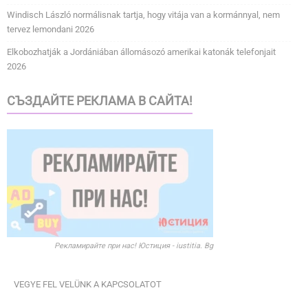
Windisch László normálisnak tartja, hogy vitája van a kormánnyal, nem
tervez lemondani 2026
Elkobozhatják a Jordániában állomásozó amerikai katonák telefonjait
2026
СЪЗДАЙТЕ РЕКЛАМА В САЙТА!
Рекламирайте при нас! Юстиция - iustitia. Bg
VEGYE FEL VELÜNK A KAPCSOLATOT