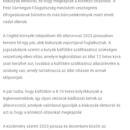
kiskutyák életkorát, és hogy megkapták a kötelező oltásokat. A
Pest Vármegyei Főügyészség minősített vesztegetés
elfogadásának bűntette és más bűncselekmények miatt emelt
vádat ellenük.
A Cegléd környéki településen élő állatorvost 2023 júniusában
kereste fel egy pár, akik kiskutyák exportjával foglalkoztak. A
jogszabályok szerint a kutyák külföldre szállításához szükséges
veszettség elleni oltás, amelyre legkorábban az állat 12 hetes kora
után kerülhet sor, továbbá a külföldre szállításhoz állatútlevélre is
szükség van, amely tartalmazza az állat oltásait és annak
időpontjait.
A pár tudta, hogy külföldön a 8-10 hetes kölyökkutyák a
legkeresettebbek, így olyan okiratok kiállítását kérték az
állatorvostól, amelyek valótlanul igazolják a kiskutyák életkorát és
azt is, hogy a kötelező oltásokat megkapták.
A közlemény szerint 2023 júniusa és decembere között az