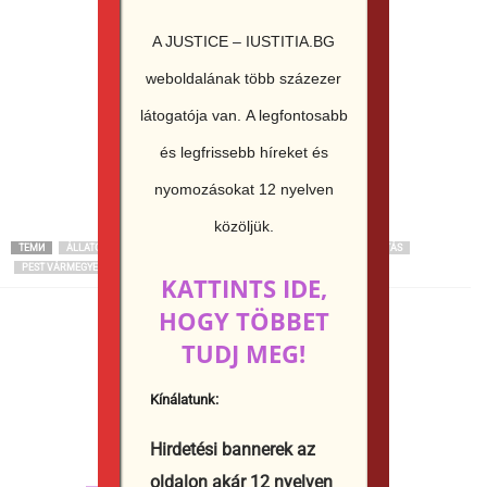
A JUSTICE – IUSTITIA.BG
weboldalának több százezer
látogatója van.
A legfontosabb
és legfrissebb híreket és
nyomozásokat 12 nyelven
közöljük.
ТЕМИ
ÁLLATORVOS
ÁLLATÚTLEVÉL
KISKUTYÁK
KÖZOKIRAT-HAMISÍTÁS
PEST VÁRMEGYEI FŐÜGYÉSZSÉG
VESZTEGETÉS
АНГЕЛ ЦУГУЛАРОВ
KATTINTS IDE,
HOGY TÖBBET
TUDJ MEG!
Юстиция Иванова
Kínálatunk:
http://iustitia.bg/
Hirdetési bannerek az
СВЪРЗАНИ СТАТИИ
ОЩЕ ОТ АВТОРА
oldalon akár 12 nyelven