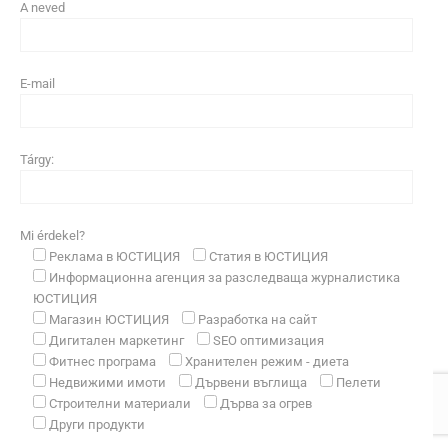
A neved
E-mail
Tárgy:
Mi érdekel?
Реклама в ЮСТИЦИЯ
Статия в ЮСТИЦИЯ
Информационна агенция за разследваща журналистика
ЮСТИЦИЯ
Магазин ЮСТИЦИЯ
Разработка на сайт
Дигитален маркетинг
SEO оптимизация
Фитнес програма
Хранителен режим - диета
Недвижими имоти
Дървени въглища
Пелети
Строителни материали
Дърва за огрев
Други продукти