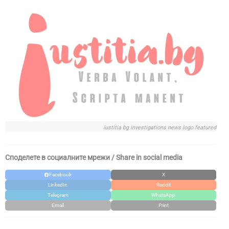
iustitia bg investigations news logo featured
Споделете в социалните мрежи / Share in social media
Facebook
X
LinkedIn
Reddit
Telegram
WhatsApp
Email
Print