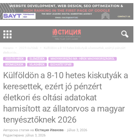
Начало
2025-ös hírek
Külföldön a 8-10 hetes kiskutyák a keresettek, ezért jó pénzért
életkori és...
2025-ÖS HÍREK
ELEMZÉSEK
MAGYARORSZÁG MA - HÍREK MAGYARORSZÁGRÓL
NYOMOZÁSOK
VILÁGHÍREK
БЕЗ КАТЕГОРИЯ
Külföldön a 8-10 hetes kiskutyák a
keresettek, ezért jó pénzért
életkori és oltási adatokat
hamisított az állatorvos a magyar
tenyésztőknek 2026
Авторска статия на
Юстиция Иванова
-
július 3, 2026
Редактирана: július 3, 2026