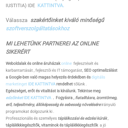
IUSTITIA) IDE
KATTINTVA.
Válassza
szakértőinket kiváló minőségű
szoftverszolgáltatásokhoz
MI LEHETÜNK PARTNEREI AZ ONLINE
SIKERÉRT
Weboldalak és online áruházak
online
fejlesztését és
karbantartását , fejlesztői és IT támogatást,
SEO optimalizálást
a Google-ben való magas helyezés érdekében és
digitális
marketinget
IDE KATTINTVA
rendelhet
tőlünk .
Egészséget, erőt és vitalitást is kínálunk. Tekintse meg
edzőinket
IDE KATTINTVA
.
Fogyásra
, fiatalításra, izomtömeg,
erő, teljesítmény, állóképesség és sebesség növelésére
irányuló
programokat dolgozunk ki .
Professzionális és személyes
táplálkozási és edzési kúrák
,
táplálékkiegészítők, vitaminok és táplálékkiegészítők
a jó