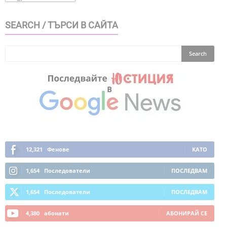
SEARCH / ТЪРСИ В САЙТА
12,321
Фенове
КАТО
1,654
Последователи
ПОСЛЕДВАМ
1,654
Последователи
ПОСЛЕДВАМ
4,380
абонати
АБОНИРАЙ СЕ