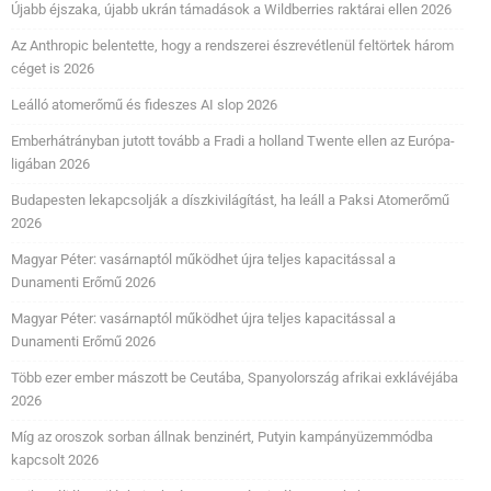
Újabb éjszaka, újabb ukrán támadások a Wildberries raktárai ellen 2026
Az Anthropic belentette, hogy a rendszerei észrevétlenül feltörtek három
céget is 2026
Leálló atomerőmű és fideszes AI slop 2026
Emberhátrányban jutott tovább a Fradi a holland Twente ellen az Európa-
ligában 2026
Budapesten lekapcsolják a díszkivilágítást, ha leáll a Paksi Atomerőmű
2026
Magyar Péter: vasárnaptól működhet újra teljes kapacitással a
Dunamenti Erőmű 2026
Magyar Péter: vasárnaptól működhet újra teljes kapacitással a
Dunamenti Erőmű 2026
Több ezer ember mászott be Ceutába, Spanyolország afrikai exklávéjába
2026
Míg az oroszok sorban állnak benzinért, Putyin kampányüzemmódba
kapcsolt 2026