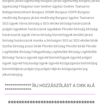
Burgasz járási ügyészség Burgasz járási ügyészség Burgasz járási
ügyészség Főügyész Ivan Geshev ügyész Geshev Tsatsarov
Belügyminisztérium Burgasz ODMR Burgasz ODPR Burgasz
rendőrség Burgasz járási rendőrség Burgasz ügyész Tsatsarov
SGS ügyek Várna bíróság a SGS elnöke bírósági határozatok
polgári ügyekben határozatok ügyekben Plovdivi bíróság bírósági
határozatok ügyek Várna bíróság büntetőügyek kerületi járási
bíróság határozatok munka a bíróságon SGS az SGS elnöke bírák
Szófiai bíróság poszt bírák Plovdivi bíróság Plovdivi bírák Plovdiv
Legfelsőbb Bíróság Felügyelőség Legfelsőbb Bíróság Legfelsőbb
Bírósági Tanács ügyvéd ügyvéd büntetőügyek ügyvéd polgári
ügyek ügyvéd házassági ügyek ügyvéd közigazgatási büntetőjog
büntetőeljárás polgári jog polgári eljárás közigazgatási jog
alkotmányjog
************** ÍRJ HOZZÁSZÓLÁST A CIKK ALÁ
**************
********************************