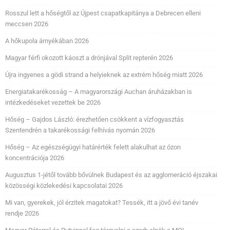
Rosszul lett a hőségtől az Újpest csapatkapitánya a Debrecen elleni
meccsen 2026
A hőkupola árnyékában 2026
Magyar férfi okozott káoszt a drónjával Split repterén 2026
Újra ingyenes a gödi strand a helyieknek az extrém hőség miatt 2026
Energiatakarékosság – A magyarországi Auchan áruházakban is
intézkedéseket vezettek be 2026
Hőség – Gajdos László: érezhetően csökkent a vízfogyasztás
Szentendrén a takarékossági felhívás nyomán 2026
Hőség – Az egészségügyi határérték felett alakulhat az ózon
koncentrációja 2026
Augusztus 1-jétől tovább bővülnek Budapest és az agglomeráció éjszakai
közösségi közlekedési kapcsolatai 2026
Mi van, gyerekek, jól érzitek magatokat? Tessék, itt a jövő évi tanév
rendje 2026