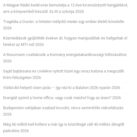
A Magyar Rádió kedd este bemutatja a 12 éve kicenzúrázott hangjátékot,
ami a könyvemből készült. Ez itt a sztorija 2026
Tragédia a Dunán: a hirtelen mélyülő meder egy ember életét követelte
2026
Közmédiások gyűjtötték éveken át, hogyan manipuláltak és hallgattak el
híreket az MTI-nél 2026
A Rossmann csatlakozik a Kormány energiatakarékossági felhívásához
2026
Saját bajtársaira és civilekre nyitott tüzet egy orosz katona a megszállt
Krím-félszigeten 2026
Vízibicikli helyett vízen járás – így néz ki a Balaton 2026 nyarán 2026
Energiát spórol a home office, vagy csak máshol fogy az áram? 2026
Budapesten valójában szabad locsolni, nincs semmiféle vízkorlátozás
2026
Még 56 milliót kell költeni a már így is közröhejjé vált 40 milliós döngölt
parkolóra 2026