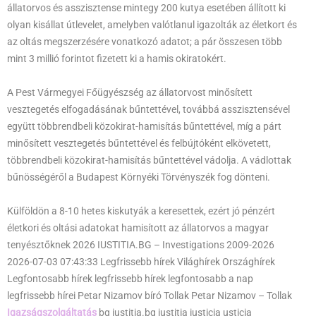
állatorvos és asszisztense mintegy 200 kutya esetében állított ki
olyan kisállat útlevelet, amelyben valótlanul igazolták az életkort és
az oltás megszerzésére vonatkozó adatot; a pár összesen több
mint 3 millió forintot fizetett ki a hamis okiratokért.
A Pest Vármegyei Főügyészség az állatorvost minősített
vesztegetés elfogadásának bűntettével, továbbá asszisztensével
együtt többrendbeli közokirat-hamisítás bűntettével, míg a párt
minősített vesztegetés bűntettével és felbújtóként elkövetett,
többrendbeli közokirat-hamisítás bűntettével vádolja. A vádlottak
bűnösségéről a Budapest Környéki Törvényszék fog dönteni.
Külföldön a 8-10 hetes kiskutyák a keresettek, ezért jó pénzért
életkori és oltási adatokat hamisított az állatorvos a magyar
tenyésztőknek 2026 IUSTITIA.BG – Investigations 2009-2026
2026-07-03 07:43:33 Legfrissebb hírek Világhírek Országhírek
Legfontosabb hírek legfrissebb hírek legfontosabb a nap
legfrissebb hírei Petar Nizamov bíró Tollak Petar Nizamov – Tollak
Igazságszolgáltatás
bg iustitia.bg iustitia iusticia usticia