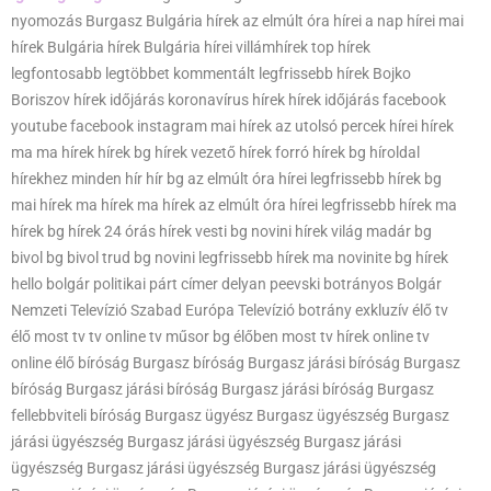
nyomozás Burgasz Bulgária hírek az elmúlt óra hírei a nap hírei mai
hírek Bulgária hírek Bulgária hírei villámhírek top hírek
legfontosabb legtöbbet kommentált legfrissebb hírek Bojko
Boriszov hírek időjárás koronavírus hírek hírek időjárás facebook
youtube facebook instagram mai hírek az utolsó percek hírei hírek
ma ma hírek hírek bg hírek vezető hírek forró hírek bg híroldal
hírekhez minden hír hír bg az elmúlt óra hírei legfrissebb hírek bg
mai hírek ma hírek ma hírek az elmúlt óra hírei legfrissebb hírek ma
hírek bg hírek 24 órás hírek vesti bg novini hírek világ madár bg
bivol bg bivol trud bg novini legfrissebb hírek ma novinite bg hírek
hello bolgár politikai párt címer delyan peevski botrányos Bolgár
Nemzeti Televízió Szabad Európa Televízió botrány exkluzív élő tv
élő most tv tv online tv műsor bg élőben most tv hírek online tv
online élő bíróság Burgasz bíróság Burgasz járási bíróság Burgasz
bíróság Burgasz járási bíróság Burgasz járási bíróság Burgasz
fellebbviteli bíróság Burgasz ügyész Burgasz ügyészség Burgasz
járási ügyészség Burgasz járási ügyészség Burgasz járási
ügyészség Burgasz járási ügyészség Burgasz járási ügyészség