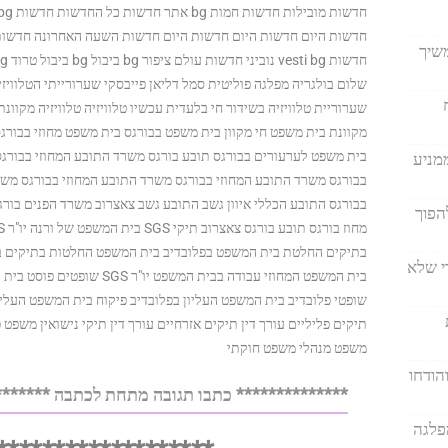
משיך
שלום בולגריה מפלגה פוליטית סמל דליאן פייבסקי שערורייתי הטלוויז
שערוריית טלוויזיה בשידור חי בלעדית עכשיו טלוויזיה טלוויזיה מקוונת
מקוונת בית משפט חי מקוון בית משפט בבורגס בית משפט מחוזי בבורגס
בית משפט לערעורים בבורגס תובע בורגס משרד התובע המחוזי בבורגס
מניע
בבורגס משרד התובע המחוזי בבורגס משרד התובע המחוזי בבורגס משר
הפוך
בתיקים החלטת בית המשפט בפלובדיב בית המשפט החלטות בתיקים בי
י שלא
בית המשפט המחוזי עבודה בבית ה
שופטי פלובדיב בית המשפט העליון בפלובדיב פיקוח בית המשפט העליון
תיקים פליליים עורך דין תיקים אזרחיים עורך דין תיקי נישואין משפט 
משפט מנהלי משפט חוקתי
הודחו
************** כתבו תגובה מתחת לכתבה *******
ת למפלגה