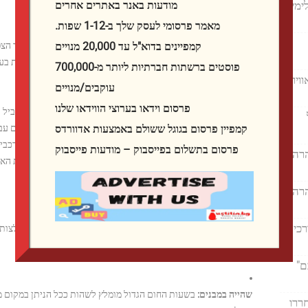
ימין
מודעות באנר באתרים אחרים
מאמר פרסומי לעסק שלך ב-1-12 שפות.
השירות המטאורולוגי
קמפיינים בדוא"ל עד 20,000 מנויים
13:00 בצהריים ועד לשעה 19:00 בערב. האזהרה ה
פוסטים ברשתות חברתיות ליותר מ-700,000
כנרות, בקעת הירדן, דרום מדבר יהודה וים המלח ובצפון הערבה.
ויר
עוקבים/מנויים
פרסום וידאו בערוצי הווידאו שלנו
על פי גורמי המקצוע, תנאי מזג האוויר הקיצוניים הללו עלולים להוב
פגיעת מכת חום. כמו כן, מדובר בתנאים סביבתיים קשים ולא נוחים עבו
קמפיין פרסום בגוגל ששולם באמצעות אדוורדס
הנמצאים תחת טיפול רפואי ואנשים מבוגרים, לצד תנאי עבודה מורכבים
פרסום בתשלום בפייסבוק – מודעות פייסבוק
הרה
בנוסף, בשל העומס על רשת החשמל, תיתכן פגיעה זמנית באספקת האנ
הרה
הנחיות התנהגות מומלצות לציבור
רכים
בשל התנאים הללו, בשירות המטאורולוגי מפרסמים שורה של המלצות
בשלום:
ם"
שהייה במבנים:
בשעות החום הגדול מומלץ לשהות ככל הניתן במקום מוצל
ררו