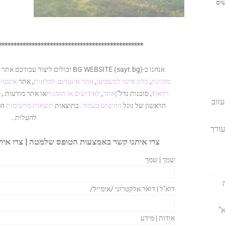
שים
************************************************
אנחנו ב-BG WEBSITE (sayt.bg) יכולים ליצור עבורכם אתר אינטרנט תאגידי חד-
מקוונת
,
בלוג אישי למשפיען
,
אתר אינטרנט למלונות
, אתר
אינטרנ
וידאוт
, סוכנות נדל"ן
אתר
,
לאירועים או הזמנות
או אתר מודעות.,
זוב
הראשון של גוגל
החיפוש בעמוד
. בתוצאות
תוצאות מרשימות
הט
להעלות..
עורך
צרו איתנו קשר באמצעות הטופס שלמטה | צרו אי
שמך | שמך
דוא"ל | דואר אלקטרוני /אימייל/
"
אודות | מידע