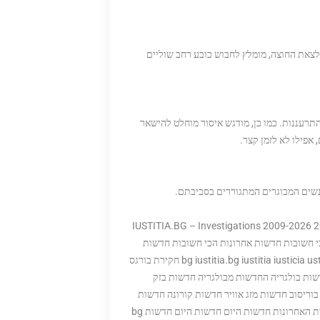
לצאת החוצה, מומלץ לחבוש כובע רחב שוליים
רעננות. כמו כן, מודגש איסור מוחלט להישאר
 אפילו לא לזמן קצר.
נשים המבוגרים המתגוררים בסביבתם.
ית בישראל: "סכנה ביממה הקרובה" 2026 IUSTITIA.BG – Investigations 2009-2026 2026-06-
ת הכי חשובות חדשות אחרונות הכי חשובות חדשות
אחרונות היום השופט פטר ניזמוב נוצות פטר ניזמוב – נוצות שופט bg iustitia.bg iustitia iusticia usticia חקירת בורגס
ות בולגריה החדשות מבולגריה חדשות בזק
בוריסוב חדשות מזג אוויר חדשות קורונה חדשות
מזג אוויר פייסבוק יוטיוב פייסבוק אינסטגרם חדשות היום חדשות הדקות האחרונות חדשות היום חדשות היום חדשות bg