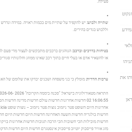
פעילה.
נקוט
שתייה ולבוש:
יש להקפיד על שתיית מים בכמות ראויה. במידה ונדרש 
מידע
וללבוש בגדים בהירים.
לאי
בטיחות בדרכים וברכב:
הנוהגים ברכבים מתבקשים לעצור מדי פעם להת
או להשאיר אדם או בעלי חיים בתוך רכב שאינו ממוזג וחלונותיו סגורים,
ניהו
ותו את
ערבות הדדית:
מומלץ כי בני משפחה ושכנים יבדקו את שלומם של הא
התראה מטאורולוג
אן
02 16:06:55 חדשות אחרונות חדשות עולם חדשות מדינה חדשו
חדשות בולגריה חדשות השעה האחרונה חדשות היום חדשות היום חדש
חדשות מובילות הכי חשובות הכי הרבה תגובות חדשות אחרונות בויקו 