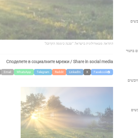
בשים
התראה מטאורולוגית בישראל: "סכנה ביממה הקרובה"
ם בתנור
Споделете в социалните мрежи / Share in social media
Email
WhatsApp
Telegram
Reddit
LinkedIn
X
Facebook
יובשים
בשים