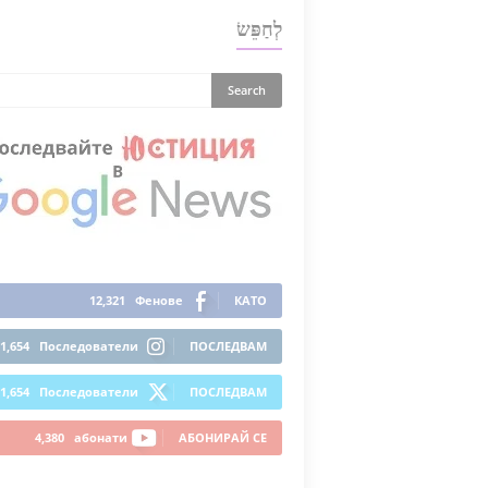
לְחַפֵּשׂ
12,321
Фенове
КАТО
1,654
Последователи
ПОСЛЕДВАМ
1,654
Последователи
ПОСЛЕДВАМ
4,380
абонати
АБОНИРАЙ СЕ