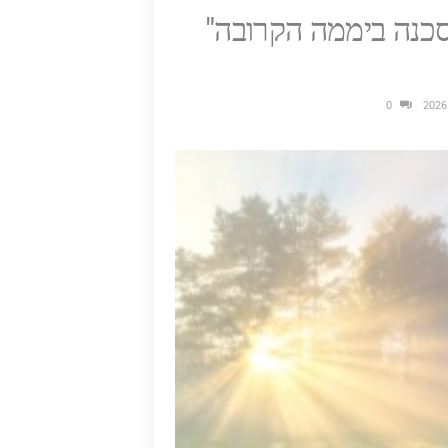
כנה ביממה הקרובה"
B
G
0