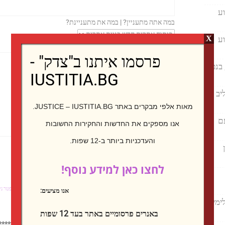
ע
במה אתה מתעניין? | במה את מתעניינת?
ע
X
ההודעה שלך | הודעתך
פרסמו איתנו ב"צדק" -
 בנט
IUSTITIA.BG
יב
מאות אלפי מבקרים באתר JUSTICE – IUSTITIA.BG.
ם
אנו מספקים את החדשות והחקירות החשובות
והעדכניות ביותר ב-12 שפות.
לחצו כאן למידע נוסף!
בקרו גם באתרים שלנו :
בולגריה - חדשות,
עיתונות חקירתית,
חנות "יוסטיסיה",
נדל"ן,
פטר ני
אנו מציעים:
ימין
בסיטונאות
באנרים פרסומיים באתר בעד 12 שפות
************************************************