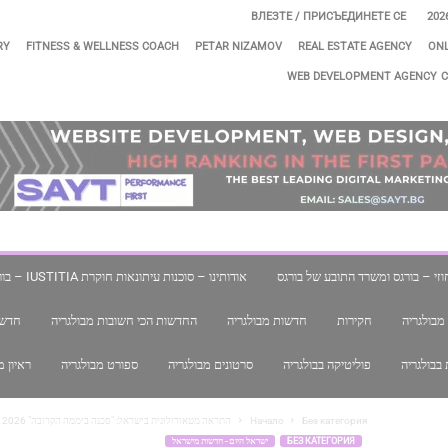
ВЛЕЗТЕ / ПРИСЪЕДИНЕТЕ СЕ
RY
FITNESS & WELLNESS COACH
PETAR NIZAMOV
REAL ESTATE AGENCY
ONL
WEB DEVELOPMENT AGENCY
C
י – בורגס ומשרד התובע של בורגס
אודותינו – סוכנות עיתונאות חוקרת IUSTITIA – בורגס, בולגריה
מבולגריה
חקירות
חדשות מבולגריה
החדשות הכי חשובות מבולגריה
חדשו
בבולגריה
פוליטיקה בבולגריה
סרטונים מבולגריה
ספורט מבולגריה
ראיון מ
Без категория
Начало
התראה מטאורולוגית בישראל: "סכנה ביממה הקרובה" 2026
БЕЗ КАТЕГОРИЯ
ישראל היום - חדשות מישראל