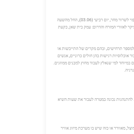
מעדכן על אזהרה צהובה בשל עומס חום כבד הצפוי לשרור מחר, יום רביעי (03.06), החל מהשעה
ממוקדת נוגעת בעיקר לאזורי המזרח והדרום: עמק בית שאן, בקעת
יל למספר תרחישים, ובהם מקרים של התייבשות או
ר אוכלוסיות רגישות בהן חולים כרוניים, אנשים
 במיוחד למי שנאלץ לעבוד מחוץ למבנים ממוזגים.
רגיה.
 להתנהגות נכונה במטרה לעבור את שעות השיא
, מאוורר או כזה שיש בו מערכת מיזוג אוויר