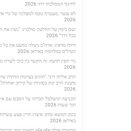
לחינוך הממלכתי דתי 2026
לא עוצר: מצטרף נוסף למפלגה של גדי איז
2026
זעם בימין על החלטת סולברג: "נשיג את ה
בכל דרך" 2026
דיווח מדאיג: ארה"ב ניצלה כמעט את כל מ
הטילים במלחמה באיראן 2026
ניר חפץ חושף: זה הקשר בין ביבי לשרה נת
2026
הרב אליהו זייני: "חוגים בציונות הדתית עיו
משנת הרב קוק בסוגיות של קירוב ואחדות"
2026
הכניעה תושלם? הכרזה על הסכם עם איר
תוך שעות 2026
בזמן המשא ומתן: פיצוץ חריג פצע עשרות
באיראן 2026
מסעדת אולה ola ola בפאתי שוק הכרמל