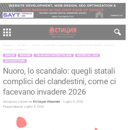
Начало
Analisi
Nuoro, lo scandalo: quegli statali complici dei clandestini, come ci
facevano invadere...
ANALISI
INDAGINI
ITALIA OGGI | NOTIZIE ITALIANE
NOTIZIE DEL 2025
БЕЗ КАТЕГОРИЯ
Nuoro, lo scandalo: quegli statali
complici dei clandestini, come ci
facevano invadere 2026
Авторска статия на
Юстиция Иванова
-
Luglio 4, 2026
Редактирана: Luglio 4, 2026