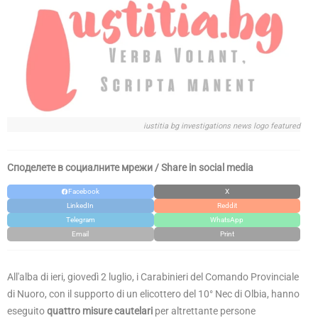
iustitia bg investigations news logo featured
Споделете в социалните мрежи / Share in social media
Facebook
X
LinkedIn
Reddit
Telegram
WhatsApp
Email
Print
All'alba di ieri, giovedì 2 luglio, i Carabinieri del Comando Provinciale
di Nuoro, con il supporto di un elicottero del 10° Nec di Olbia, hanno
eseguito
quattro misure cautelari
per altrettante persone