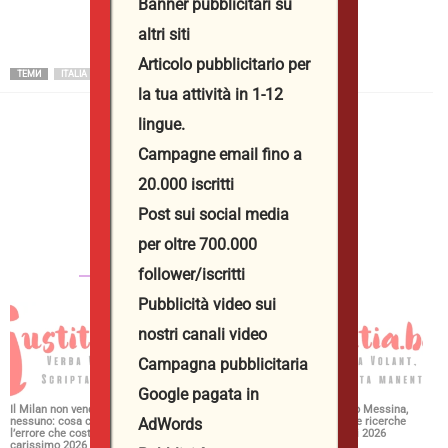
Banner pubblicitari su
altri siti
Articolo pubblicitario per
ТЕМИ
ITALIA
la tua attività in 1-12
lingue.
Campagne email fino a
Юстиция Иванова
20.000 iscritti
http://iustitia.bg/
Post sui social media
per oltre 700.000
СВЪРЗАНИ СТАТИИ
ОЩЕ ОТ АВТОРА
follower/iscritti
Pubblicità video sui
nostri canali video
Campagna pubblicitaria
Google pagata in
Il Milan non vende
Campi Flegrei, Musumeci:
Crollo edificio Messina,
AdWords
nessuno: cosa c’è dietro
Dal Governo 100 milioni di
proseguono le ricerche
l’errore che costa
euro per i danni del sisma
dei 2 dispersi 2026
carissimo 2026
2026