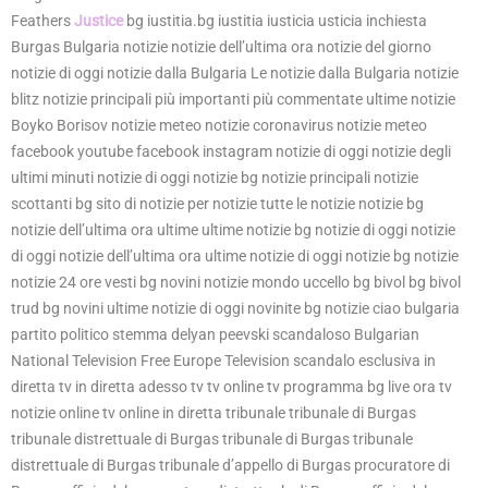
Feathers
Justice
bg iustitia.bg iustitia iusticia usticia inchiesta
Burgas Bulgaria notizie notizie dell’ultima ora notizie del giorno
notizie di oggi notizie dalla Bulgaria Le notizie dalla Bulgaria notizie
blitz notizie principali più importanti più commentate ultime notizie
Boyko Borisov notizie meteo notizie coronavirus notizie meteo
facebook youtube facebook instagram notizie di oggi notizie degli
ultimi minuti notizie di oggi notizie bg notizie principali notizie
scottanti bg sito di notizie per notizie tutte le notizie notizie bg
notizie dell’ultima ora ultime ultime notizie bg notizie di oggi notizie
di oggi notizie dell’ultima ora ultime notizie di oggi notizie bg notizie
notizie 24 ore vesti bg novini notizie mondo uccello bg bivol bg bivol
trud bg novini ultime notizie di oggi novinite bg notizie ciao bulgaria
partito politico stemma delyan peevski scandaloso Bulgarian
National Television Free Europe Television scandalo esclusiva in
diretta tv in diretta adesso tv tv online tv programma bg live ora tv
notizie online tv online in diretta tribunale tribunale di Burgas
tribunale distrettuale di Burgas tribunale di Burgas tribunale
distrettuale di Burgas tribunale d’appello di Burgas procuratore di