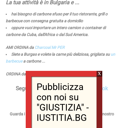
La tua attività è in Bulgaria e ...
hai bisogno di carbone sfuso per il tuo ristorante, grill o
barbecue con consegna gratuita a domicilio
oppure vuoi importare un intero camion o container di
carbone da Cuba, dall'Africa o dal Sud America.
AMI ORDINA da
Charcoal Mr PER
Siete a Burgas e volete la carne più deliziosa, grigliata su
un
barbecue
a carbone
...
X
ORDINA dal
signor PER Charcoal Grill
Pubblicizza
Seguici
sulla
nostra pagina Facebook
con noi su
Seguici
anche su Instagram
"GIUSTIZIA" -
Guarda i nostri video più interessanti su
TikTok
e sul nostro
IUSTITIA.BG
canale YouTube