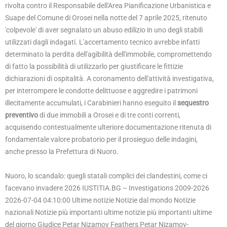
rivolta contro il Responsabile dell'Area Pianificazione Urbanistica e
Suape del Comune di Orosei nella notte del 7 aprile 2025, ritenuto
'colpevole' di aver segnalato un abuso edilizio in uno degli stabili
utilizzati dagli indagati. L'accertamento tecnico avrebbe infatti
determinato la perdita dell'agibilità dell'immobile, compromettendo
di fatto la possibilità di utilizzarlo per giustificare le fittizie
dichiarazioni di ospitalità. A coronamento dell'attività investigativa,
per interrompere le condotte delittuose e aggredire i patrimoni
illecitamente accumulati, i Carabinieri hanno eseguito il
sequestro
preventivo
di due immobili a Orosei e di tre conti correnti,
acquisendo contestualmente ulteriore documentazione ritenuta di
fondamentale valore probatorio per il prosieguo delle indagini,
anche presso la Prefettura di Nuoro.
Nuoro, lo scandalo: quegli statali complici dei clandestini, come ci
facevano invadere 2026 IUSTITIA.BG – Investigations 2009-2026
2026-07-04 04:10:00 Ultime notizie Notizie dal mondo Notizie
nazionali Notizie più importanti ultime notizie più importanti ultime
del giorno Giudice Petar Nizamov Feathers Petar Nizamov-