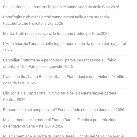
Bici elettriche, la maxi truffa: cosa ci hanno venduto dalla Cina 2026
Portafoglio e chiavi? Perché vanno messi nella carta stagnola: il
trucchetto che ti svolta la vita 2026
Menta, frutti rossi e zenzero: le tre tisane fredde perfette 2026
L’Anm finanzia l’assalto delle toghe rosse contro la scuola dei magistrati
2026
Cappellari “mitomane e pericoloso”: parole pesantissime sul falso
attentato. Don Patriciello sconvolto 2026
L’aria che tira, Laura Boldrini attacca Piantedosi e non i violenti: “L’ultima
cosa da fare” 2026
Elly Schlein a Capracotta, l’ultimo tarlo della segretaria: per battere
Conte… 2026
Bancomat, lo usi per prelevare? Ecco quando rischi una denuncia 2026
Milan smentisce la morte di Franco Baresi. Eccolo a presentazione
calendario di Serie A nel 2018 2026
Milan smentisce la morte di Franco Baresi. Eccolo nel 2021 con Vieri e