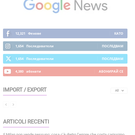
12,321
Фенове
КАТО
1,654
Последователи
ПОСЛЕДВАМ
1,654
Последователи
ПОСЛЕДВАМ
4,380
абонати
АБОНИРАЙ СЕ
IMPORT / EXPORT
All
ARTICOLI RECENTI
Il Milan non vende nessuno: cosa c’è dietro l’errore che costa carissimo