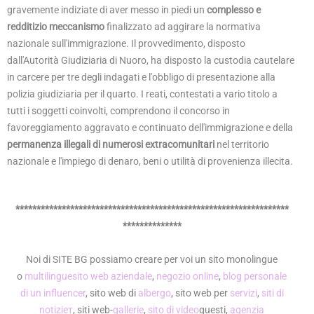
gravemente indiziate di aver messo in piedi un
complesso e
redditizio meccanismo
finalizzato ad aggirare la normativa
nazionale sull'immigrazione. Il provvedimento, disposto
dall'Autorità Giudiziaria di Nuoro, ha disposto la custodia cautelare
in carcere per tre degli indagati e l'obbligo di presentazione alla
polizia giudiziaria per il quarto. I reati, contestati a vario titolo a
tutti i soggetti coinvolti, comprendono il concorso in
favoreggiamento aggravato e continuato dell'immigrazione e della
permanenza illegali di numerosi extracomunitari
nel territorio
nazionale e l'impiego di denaro, beni o utilità di provenienza illecita.
*****************************************************************
**************
Noi di SITE BG possiamo creare per voi un sito monolingue
o
multilingue
sito web aziendale
,
negozio online
,
blog personale
di un influencer
, sito web di
albergo
, sito web per
servizi
,
siti di
notizieт
, siti web-
gallerie
,
sito di video
questi,
agenzia