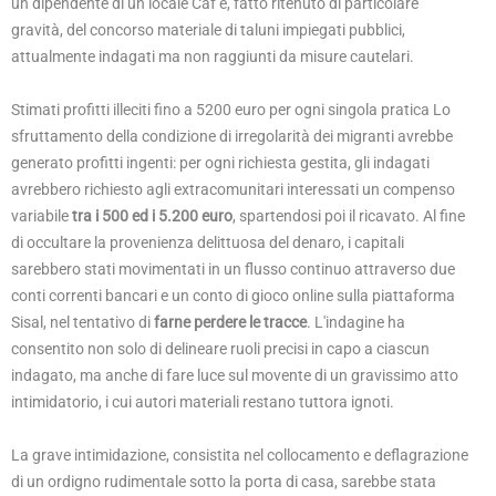
un dipendente di un locale Caf e, fatto ritenuto di particolare
gravità, del concorso materiale di taluni impiegati pubblici,
attualmente indagati ma non raggiunti da misure cautelari.
Stimati profitti illeciti fino a 5200 euro per ogni singola pratica Lo
sfruttamento della condizione di irregolarità dei migranti avrebbe
generato profitti ingenti: per ogni richiesta gestita, gli indagati
avrebbero richiesto agli extracomunitari interessati un compenso
variabile
tra i 500 ed i 5.200 euro
, spartendosi poi il ricavato. Al fine
di occultare la provenienza delittuosa del denaro, i capitali
sarebbero stati movimentati in un flusso continuo attraverso due
conti correnti bancari e un conto di gioco online sulla piattaforma
Sisal, nel tentativo di
farne perdere le tracce
. L'indagine ha
consentito non solo di delineare ruoli precisi in capo a ciascun
indagato, ma anche di fare luce sul movente di un gravissimo atto
intimidatorio, i cui autori materiali restano tuttora ignoti.
La grave intimidazione, consistita nel collocamento e deflagrazione
di un ordigno rudimentale sotto la porta di casa, sarebbe stata