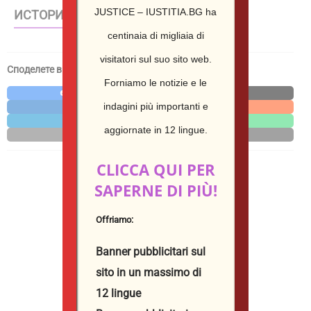
JUSTICE – IUSTITIA.BG ha
ИСТОРИИ – WEB STORIES
centinaia di migliaia di
visitatori sul suo sito web.
Споделете в социалните мрежи / Share in social media
Forniamo le notizie e le
Facebook
X
indagini più importanti e
LinkedIn
Reddit
Telegram
WhatsApp
aggiornate in 12 lingue.
Email
Print
CLICCA QUI PER
SAPERNE DI PIÙ!
Offriamo:
Banner pubblicitari sul
sito in un massimo di
12 lingue