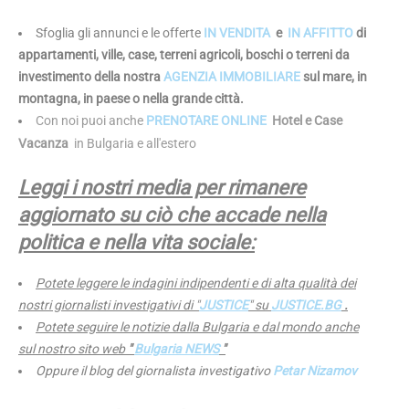
Sfoglia gli annunci e le offerte
IN VENDITA
e
IN AFFITTO
di
appartamenti, ville, case, terreni agricoli, boschi o terreni da
investimento della nostra
AGENZIA IMMOBILIARE
sul mare, in
montagna, in paese o nella grande città.
Con noi puoi anche
PRENOTARE ONLINE
Hotel e Case
Vacanza
in Bulgaria e all'estero
Leggi i nostri media per rimanere
aggiornato su ciò che accade nella
politica e nella vita sociale:
Potete leggere le indagini indipendenti e di alta qualità dei
nostri giornalisti investigativi di "
JUSTICE
" su
JUSTICE.BG
.
Potete seguire le notizie dalla Bulgaria e dal mondo anche
sul nostro sito web
"
Bulgaria NEWS
"
Oppure il blog del giornalista investigativo
Petar Nizamov