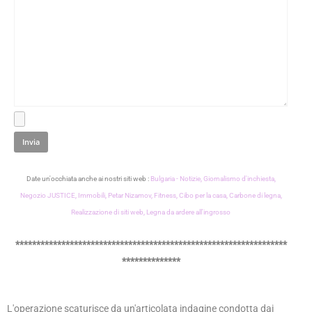
Date un'occhiata anche ai nostri siti web :
Bulgaria - Notizie,
Giornalismo d'inchiesta,
Negozio JUSTICE,
Immobili,
Petar Nizamov,
Fitness,
Cibo per la casa,
Carbone di legna,
Realizzazione di siti web,
Legna da ardere all'ingrosso
*****************************************************************
**************
L'operazione scaturisce da un'articolata indagine condotta dai