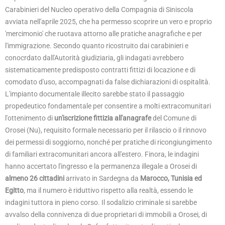
Carabinieri del Nucleo operativo della Compagnia di Siniscola
avviata nell'aprile 2025, che ha permesso scoprire un vero e proprio
'mercimonio' che ruotava attorno alle pratiche anagrafiche e per
l'immigrazione. Secondo quanto ricostruito dai carabinieri e
conocrdato dall'Autorità giudiziaria, gli indagati avrebbero
sistematicamente predisposto contratti fittizi di locazione e di
comodato d'uso, accompagnati da false dichiarazioni di ospitalità.
L'impianto documentale illecito sarebbe stato il passaggio
propedeutico fondamentale per consentire a molti extracomunitari
l'ottenimento di
un'iscrizione fittizia all'anagrafe
del Comune di
Orosei (Nu), requisito formale necessario per il rilascio o il rinnovo
dei permessi di soggiorno, nonché per pratiche di ricongiungimento
di familiari extracomunitari ancora all'estero. Finora, le indagini
hanno accertato l'ingresso e la permanenza illegale a Orosei di
almeno 26 cittadini
arrivato in Sardegna da
Marocco, Tunisia ed
Egitto
, ma il numero è riduttivo rispetto alla realtà, essendo le
indagini tuttora in pieno corso. Il sodalizio criminale si sarebbe
avvalso della connivenza di due proprietari di immobili a Orosei, di