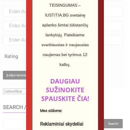
TEISINGUMAS –
IUSTITIA.BG svetainę
aplanko šimtai tūkstančių
lankytojų.
Pateikiame
svarbiausias ir naujausias
naujienas bei tyrimus 12
Rating
kalbų.
DAUGIAU
SUŽINOKITE
SPAUSKITE ČIA!
SEARCH / ТЪРСИ В САЙТА
Mes siūlome:
Reklaminiai skydeliai