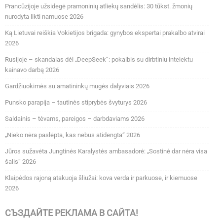
Prancūzijoje užsidegė pramoninių atliekų sandėlis: 30 tūkst. žmonių
nurodyta likti namuose 2026
Ką Lietuvai reiškia Vokietijos brigada: gynybos ekspertai prakalbo atvirai
2026
Rusijoje – skandalas dėl „DeepSeek“: pokalbis su dirbtiniu intelektu
kainavo darbą 2026
Gardžiuokimės su amatininkų mugės dalyviais 2026
Punsko parapija – tautinės stiprybės švyturys 2026
Saldainis – tėvams, pareigos – darbdaviams 2026
„Nieko nėra paslėpta, kas nebus atidengta“ 2026
Jūros sužavėta Jungtinės Karalystės ambasadorė: „Sostinė dar nėra visa
šalis“ 2026
Klaipėdos rajoną atakuoja šliužai: kova verda ir parkuose, ir kiemuose
2026
СЪЗДАЙТЕ РЕКЛАМА В САЙТА!