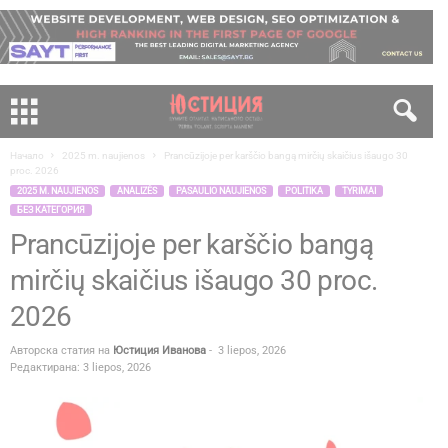
Начало
2025 m. naujienos
Prancūzijoje per karščio bangą mirčių skaičius išaugo 30
proc. 2026
2025 M. NAUJIENOS
ANALIZĖS
PASAULIO NAUJIENOS
POLITIKA
TYRIMAI
БЕЗ КАТЕГОРИЯ
Prancūzijoje per karščio bangą
mirčių skaičius išaugo 30 proc.
2026
Авторска статия на
Юстиция Иванова
-
3 liepos, 2026
Редактирана: 3 liepos, 2026