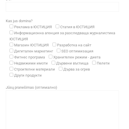
Kas jus domina?
Реклама в ЮСТИЦИЯ
Статия в ЮСТИЦИЯ
Информационна агенция за разследваща журналистика
ЮСТИЦИЯ
Магазин ЮСТИЦИЯ
Разработка на сайт
Дигитален маркетинг
SEO оптимизация
Фитнес програма
Хранителен режим - диета
Недвижими имоти
Дървени въглища
Пелети
Строителни материали
Дърва за огрев
Други продукти
Jūsų pranešimas (оптимално)