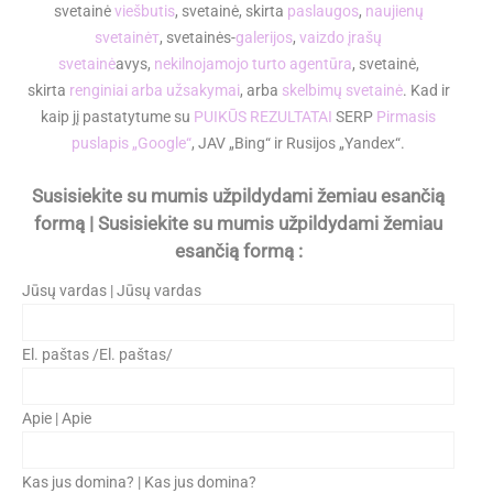
svetainė
viešbutis
, svetainė, skirta
paslaugos
,
naujienų
svetainėт
, svetainės-
galerijos
,
vaizdo įrašų
svetainė
avys,
nekilnojamojo turto agentūra
, svetainė,
skirta
renginiai arba užsakymai
, arba
skelbimų svetainė
. Kad ir
kaip jį pastatytume su
PUIKŪS REZULTATAI
SERP
Pirmasis
puslapis „Google“
, JAV „Bing“ ir Rusijos „Yandex“.
Susisiekite su mumis užpildydami žemiau esančią
formą | Susisiekite su mumis užpildydami žemiau
esančią formą :
Jūsų vardas | Jūsų vardas
El. paštas /El. paštas/
Apie | Apie
Kas jus domina? | Kas jus domina?