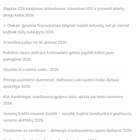
Slaptas CŽA kalėjimas Antaviliuose: klausimai VSD ir pamesti didelių
pinigų keliai 2026
J. Olekas: gynybos finansavimas kitąmet mažėti neturėtų, net jei šiemet
kažkiek būtų sutaupyta 2026
Sceniškai judėjo ne tik aktoriai 2026
Rokiškio rajono policijos komisariato gretas papildė keturi jauni
pareigūnai 2026
Obuoliai iš svetimo sodo… 2026
Pirmojo pusmečio duomenys: dažniausi sukčiavimo būdai Alytaus
apskrityje 2026
KUL kardiologai: svarbiausia gydymo dalis vyksta paciento namuose
2026
Veiverių krašto vasaros šventė – savaitė, kupina bendrystės ir gražiausių
vasaros akimirkų 2026
Pasitarime su seniūnais – dėmesys svarbiausiems rajono darbams 2026