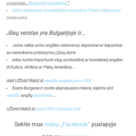
svetainėje
„
Bulgarijos naujienos
“.
Arba tiriamosios žurnalistikos autoriaus Petaro Nizamovo
tinklaraštis
Jūsų verslas yra Bulgarijoje ir...
Jums reikia urmu anglies restoranui, kepsninei ar kepsninei
su nemokamu pristatymu į jūsų duris
arba norite importuoti visą sunkvežimį ar konteinerį anglies
iš Kubos, Afrikos ar Pietų Amerikos...
AMI UŽSAKYMAS iš
medžio anglies pono PER
Esate Burgase ir norite skaniausios mėsos, keptos ant
medžio
anglių
kepsninės
...
UŽSAKYMAS iš
pono PER Charcoal Grill
Sekite mus
mūsų „Facebook“
puslapyje