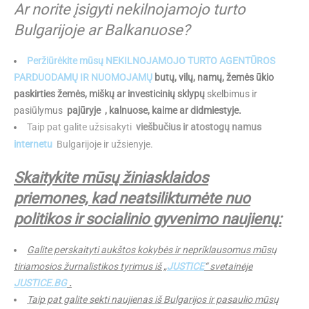
Ar norite įsigyti nekilnojamojo turto
Bulgarijoje ar Balkanuose?
Peržiūrėkite mūsų NEKILNOJAMOJO TURTO AGENTŪROS
PARDUODAMŲ IR
NUOMOJAMŲ
butų, vilų, namų, žemės ūkio
paskirties žemės, miškų ar investicinių sklypų
skelbimus ir
pasiūlymus
pajūryje
, kalnuose, kaime ar didmiestyje.
Taip pat galite užsisakyti
viešbučius ir atostogų namus
internetu
Bulgarijoje ir užsienyje.
Skaitykite mūsų žiniasklaidos
priemones, kad neatsiliktumėte nuo
politikos ir socialinio gyvenimo naujienų:
Galite perskaityti aukštos kokybės ir nepriklausomus mūsų
tiriamosios žurnalistikos tyrimus iš „
JUSTICE
“ svetainėje
JUSTICE.BG
.
Taip pat galite sekti naujienas iš Bulgarijos ir pasaulio mūsų