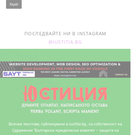
ПОСЛЕДВАЙТЕ НИ В INSTAGRAM
@IUSTITIA.BG
Всички текстове, публикувани в Iustitia.bg , са собственост на
Сдружение "Български юридически комитет – защита на