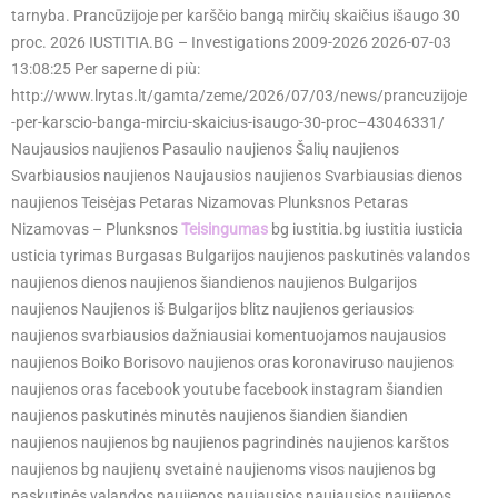
tarnyba. Prancūzijoje per karščio bangą mirčių skaičius išaugo 30
proc. 2026 IUSTITIA.BG – Investigations 2009-2026 2026-07-03
13:08:25 Per saperne di più:
http://www.lrytas.lt/gamta/zeme/2026/07/03/news/prancuzijoje
-per-karscio-banga-mirciu-skaicius-isaugo-30-proc–43046331/
Naujausios naujienos Pasaulio naujienos Šalių naujienos
Svarbiausios naujienos Naujausios naujienos Svarbiausias dienos
naujienos Teisėjas Petaras Nizamovas Plunksnos Petaras
Nizamovas – Plunksnos
Teisingumas
bg iustitia.bg iustitia iusticia
usticia tyrimas Burgasas Bulgarijos naujienos paskutinės valandos
naujienos dienos naujienos šiandienos naujienos Bulgarijos
naujienos Naujienos iš Bulgarijos blitz naujienos geriausios
naujienos svarbiausios dažniausiai komentuojamos naujausios
naujienos Boiko Borisovo naujienos oras koronaviruso naujienos
naujienos oras facebook youtube facebook instagram šiandien
naujienos paskutinės minutės naujienos šiandien šiandien
naujienos naujienos bg naujienos pagrindinės naujienos karštos
naujienos bg naujienų svetainė naujienoms visos naujienos bg
paskutinės valandos naujienos naujausios naujausios naujienos