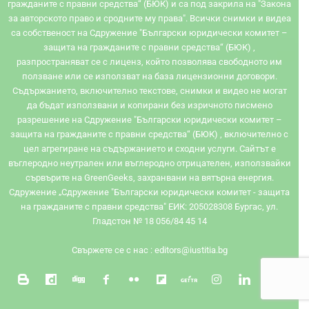
гражданите с правни средства“ (БЮК) и са под закрила на "Закона
за авторското право и сродните му права". Всички снимки и видеа
са собственост на Сдружение "Български юридически комитет –
защита на гражданите с правни средства“ (БЮК) ,
разпространяват се с лиценз, който позволява свободното им
ползване или се използват на база лицензионни договори.
Съдържанието, включително текстове, снимки и видео не могат
да бъдат използвани и копирани без изричното писмено
разрешение на Сдружение "Български юридически комитет –
защита на гражданите с правни средства“ (БЮК) , включително с
цел агрегиране на съдържанието и сходни услуги. Сайтът e
въглеродно неутрален или въглеродно отрицателен, използвайки
сървърите на GreenGeeks, захранвани на вятърна енергия.
Сдружение „Сдружение "Български юридически комитет - защита
на гражданите с правни средства" ЕИК: 205028308 Бургас, ул.
Гладстон № 18 056/84 45 14
Свържете се с нас :
editors@iustitia.bg