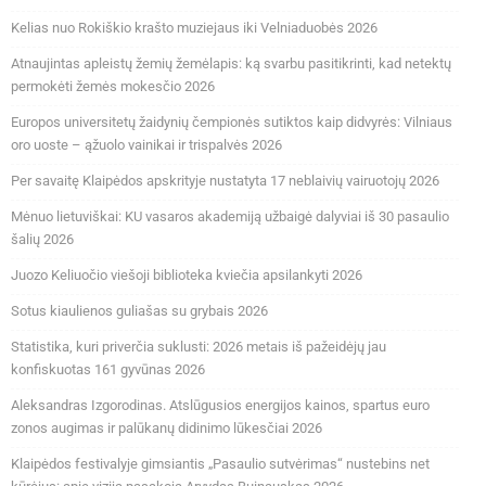
Kelias nuo Rokiškio krašto muziejaus iki Velniaduobės 2026
Atnaujintas apleistų žemių žemėlapis: ką svarbu pasitikrinti, kad netektų
permokėti žemės mokesčio 2026
Europos universitetų žaidynių čempionės sutiktos kaip didvyrės: Vilniaus
oro uoste – ąžuolo vainikai ir trispalvės 2026
Per savaitę Klaipėdos apskrityje nustatyta 17 neblaivių vairuotojų 2026
Mėnuo lietuviškai: KU vasaros akademiją užbaigė dalyviai iš 30 pasaulio
šalių 2026
Juozo Keliuočio viešoji biblioteka kviečia apsilankyti 2026
Sotus kiaulienos guliašas su grybais 2026
Statistika, kuri priverčia suklusti: 2026 metais iš pažeidėjų jau
konfiskuotas 161 gyvūnas 2026
Aleksandras Izgorodinas. Atslūgusios energijos kainos, spartus euro
zonos augimas ir palūkanų didinimo lūkesčiai 2026
Klaipėdos festivalyje gimsiantis „Pasaulio sutvėrimas“ nustebins net