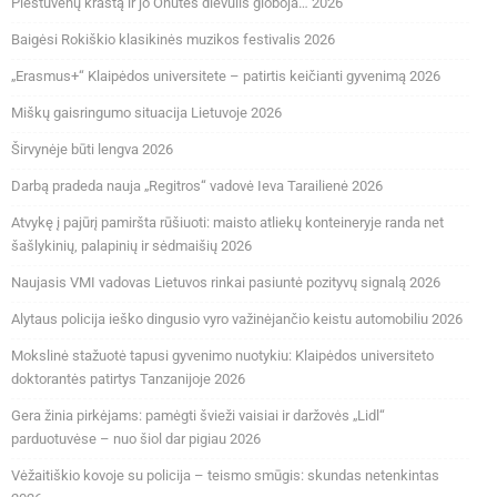
Pieštuvėnų kraštą ir jo Onutes dievulis globoja… 2026
Baigėsi Rokiškio klasikinės muzikos festivalis 2026
„Erasmus+“ Klaipėdos universitete – patirtis keičianti gyvenimą 2026
Miškų gaisringumo situacija Lietuvoje 2026
Širvynėje būti lengva 2026
Darbą pradeda nauja „Regitros“ vadovė Ieva Tarailienė 2026
Atvykę į pajūrį pamiršta rūšiuoti: maisto atliekų konteineryje randa net
šašlykinių, palapinių ir sėdmaišių 2026
Naujasis VMI vadovas Lietuvos rinkai pasiuntė pozityvų signalą 2026
Alytaus policija ieško dingusio vyro važinėjančio keistu automobiliu 2026
Mokslinė stažuotė tapusi gyvenimo nuotykiu: Klaipėdos universiteto
doktorantės patirtys Tanzanijoje 2026
Gera žinia pirkėjams: pamėgti švieži vaisiai ir daržovės „Lidl“
parduotuvėse – nuo šiol dar pigiau 2026
Vėžaitiškio kovoje su policija – teismo smūgis: skundas netenkintas