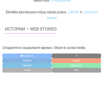
Sekite mus
ir Instagrame
Žiūrėkite įdomiausius mūsų vaizdo įrašus
„TikTok“
ir
„YouTube“
kanale
ИСТОРИИ – WEB STORIES
Споделете в социалните мрежи / Share in social media
Facebook
X
LinkedIn
Reddit
Telegram
WhatsApp
Email
Print