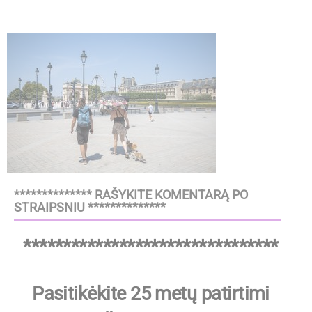
************** RAŠYKITE KOMENTARĄ PO
STRAIPSNIU **************
********************************
Pasitikėkite 25 metų patirtimi