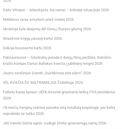
2026
Dalis Vilniaus – tebeskęsta: šie namai – kritinėje situacijoje 2026
Neblaivus vyras smurtavo prieš moterį 2026
Ukrainoje kyla abejonių dėl šūvių į Rusijos gilumą 2026
Atraskime knygų pasaulį kartu! 2026
Dėkoja buvusiems kartu 2026
Pakriauniuose – fotodrobių paroda ir dviejų filmų peržiūra: Rokiškio
krašto kūrėjas Darius Baltakys kviečia į jubiliejinį renginį 2026
Jiezno seniūnijos šventė „Susitikimas prie ežero“ 2026
VĖL KVIEČIA ŠV. BALTRAMIEJUS Žiobiškyje 2026
Futbolo karas tęsiasi: UEFA išsiuntė grasinantį laišką FIFA prezidentui
2026
18-mečių merginų rinktinė pasiekė retą rezultatą krepšinyje: per kėlinį
nepraleido nė taško 2026
JAV mieste šėlsta ugnis: sudegė šimtai gyvenamųjų namų 2026