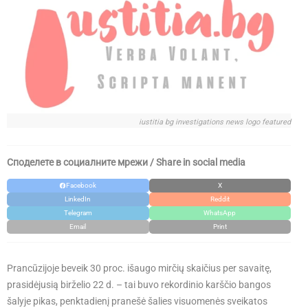
iustitia bg investigations news logo featured
Споделете в социалните мрежи / Share in social media
Facebook
X
LinkedIn
Reddit
Telegram
WhatsApp
Email
Print
​Prancūzijoje beveik 30 proc. išaugo mirčių skaičius per savaitę,
prasidėjusią birželio 22 d. – tai buvo rekordinio karščio bangos
šalyje pikas, penktadienį pranešė šalies visuomenės sveikatos