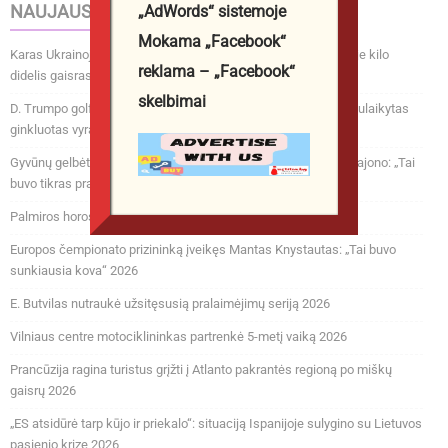
NAUJAUSI ĮRAŠAI
„AdWords“ sistemoje
Mokama „Facebook“
Karas Ukrainoje. Masinė ataka Rusijoje: „Wildberries“ sandėlyje kilo
reklama – „Facebook“
didelis gaisras, dronai skrido į Maskvą 2026
skelbimai
D. Trumpo golfo aikštyne Los Andžele prieš prezidento vizitą sulaikytas
ginkluotas vyras 2026
Gyvūnų gelbėtojai paviešino sukrečiančius vaizdus iš Šilalės rajono: „Tai
buvo tikras pragaras“ 2026
Palmiros horoskopas trečiadieniui, rugpjūčio 5 d. 2026
Europos čempionato prizininką įveikęs Mantas Knystautas: „Tai buvo
sunkiausia kova“ 2026
E. Butvilas nutraukė užsitęsusią pralaimėjimų seriją 2026
Vilniaus centre motociklininkas partrenkė 5-metį vaiką 2026
Prancūzija ragina turistus grįžti į Atlanto pakrantės regioną po miškų
gaisrų 2026
„ES atsidūrė tarp kūjo ir priekalo“: situaciją Ispanijoje sulygino su Lietuvos
pasienio krize 2026