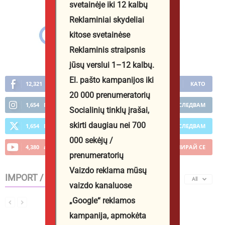
svetainėje iki 12 kalbų
Reklaminiai skydeliai
kitose svetainėse
Reklaminis straipsnis
jūsų verslui 1–12 kalbų.
El. pašto kampanijos iki
12,321
Фенове
КАТО
20 000 prenumeratorių
1,654
Последователи
ПОСЛЕДВАМ
Socialinių tinklų įrašai,
skirti daugiau nei 700
1,654
Последователи
ПОСЛЕДВАМ
000 sekėjų /
4,380
абонати
АБОНИРАЙ СЕ
prenumeratorių
Vaizdo reklama mūsų
IMPORT / EXPORT
All
vaizdo kanaluose
„Google“ reklamos
kampanija, apmokėta