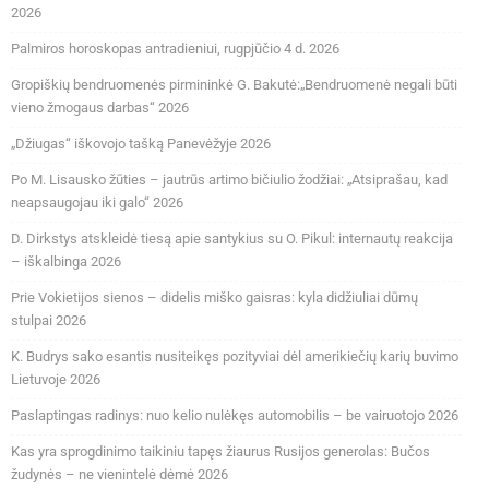
2026
Palmiros horoskopas antradieniui, rugpjūčio 4 d. 2026
Gropiškių bendruomenės pirmininkė G. Bakutė:„Bendruomenė negali būti
vieno žmogaus darbas“ 2026
„Džiugas“ iškovojo tašką Panevėžyje 2026
Po M. Lisausko žūties – jautrūs artimo bičiulio žodžiai: „Atsiprašau, kad
neapsaugojau iki galo“ 2026
D. Dirkstys atskleidė tiesą apie santykius su O. Pikul: internautų reakcija
– iškalbinga 2026
Prie Vokietijos sienos – didelis miško gaisras: kyla didžiuliai dūmų
stulpai 2026
K. Budrys sako esantis nusiteikęs pozityviai dėl amerikiečių karių buvimo
Lietuvoje 2026
Paslaptingas radinys: nuo kelio nulėkęs automobilis – be vairuotojo 2026
Kas yra sprogdinimo taikiniu tapęs žiaurus Rusijos generolas: Bučos
žudynės – ne vienintelė dėmė 2026