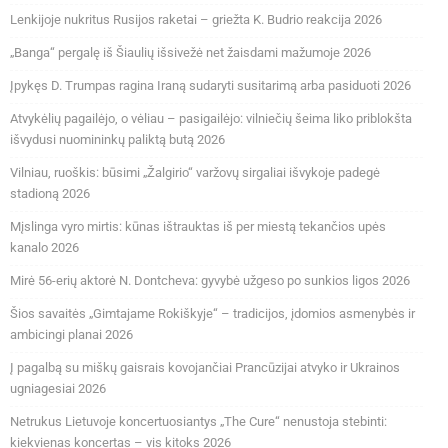
Lenkijoje nukritus Rusijos raketai – griežta K. Budrio reakcija 2026
„Banga“ pergalę iš Šiaulių išsivežė net žaisdami mažumoje 2026
Įpykęs D. Trumpas ragina Iraną sudaryti susitarimą arba pasiduoti 2026
Atvykėlių pagailėjo, o vėliau – pasigailėjo: vilniečių šeima liko priblokšta
išvydusi nuomininkų paliktą butą 2026
Vilniau, ruoškis: būsimi „Žalgirio“ varžovų sirgaliai išvykoje padegė
stadioną 2026
Mįslinga vyro mirtis: kūnas ištrauktas iš per miestą tekančios upės
kanalo 2026
Mirė 56-erių aktorė N. Dontcheva: gyvybė užgeso po sunkios ligos 2026
Šios savaitės „Gimtajame Rokiškyje“ – tradicijos, įdomios asmenybės ir
ambicingi planai 2026
Į pagalbą su miškų gaisrais kovojančiai Prancūzijai atvyko ir Ukrainos
ugniagesiai 2026
Netrukus Lietuvoje koncertuosiantys „The Cure“ nenustoja stebinti:
kiekvienas koncertas – vis kitoks 2026