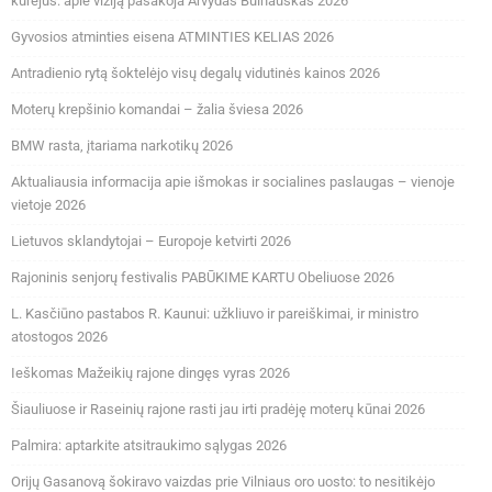
kūrėjus: apie viziją pasakoja Arvydas Buinauskas 2026
Gyvosios atminties eisena ATMINTIES KELIAS 2026
Antradienio rytą šoktelėjo visų degalų vidutinės kainos 2026
Moterų krepšinio komandai – žalia šviesa 2026
BMW rasta, įtariama narkotikų 2026
Aktualiausia informacija apie išmokas ir socialines paslaugas – vienoje
vietoje 2026
Lietuvos sklandytojai – Europoje ketvirti 2026
Rajoninis senjorų festivalis PABŪKIME KARTU Obeliuose 2026
L. Kasčiūno pastabos R. Kaunui: užkliuvo ir pareiškimai, ir ministro
atostogos 2026
Ieškomas Mažeikių rajone dingęs vyras 2026
Šiauliuose ir Raseinių rajone rasti jau irti pradėję moterų kūnai 2026
Palmira: aptarkite atsitraukimo sąlygas 2026
Orijų Gasanovą šokiravo vaizdas prie Vilniaus oro uosto: to nesitikėjo