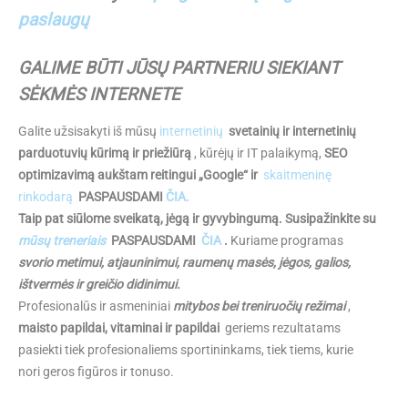
paslaugų
GALIME BŪTI JŪSŲ PARTNERIU SIEKIANT
SĖKMĖS INTERNETE
Galite užsisakyti iš mūsų
internetinių
svetainių ir internetinių
parduotuvių kūrimą ir priežiūrą
, kūrėjų ir IT palaikymą,
SEO
optimizavimą aukštam reitingui „Google“ ir
skaitmeninę
rinkodarą
PASPAUSDAMI
ČIA.
Taip pat siūlome sveikatą, jėgą ir gyvybingumą. Susipažinkite su
mūsų treneriais
PASPAUSDAMI
ČIA
.
Kuriame programas
svorio metimui, atjauninimui, raumenų masės, jėgos, galios,
ištvermės ir greičio didinimui.
Profesionalūs ir asmeniniai
mitybos bei treniruočių režimai
,
maisto papildai, vitaminai ir papildai
geriems rezultatams
pasiekti tiek profesionaliems sportininkams, tiek tiems, kurie
nori geros figūros ir tonuso.