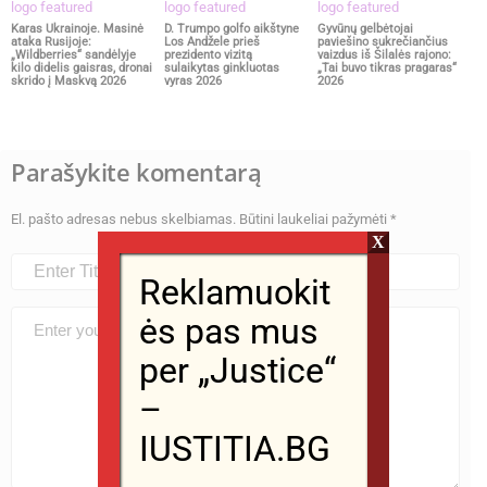
Karas Ukrainoje. Masinė
D. Trumpo golfo aikštyne
Gyvūnų gelbėtojai
ataka Rusijoje:
Los Andžele prieš
paviešino sukrečiančius
„Wildberries“ sandėlyje
prezidento vizitą
vaizdus iš Šilalės rajono:
kilo didelis gaisras, dronai
sulaikytas ginkluotas
„Tai buvo tikras pragaras“
skrido į Maskvą 2026
vyras 2026
2026
Parašykite komentarą
El. pašto adresas nebus skelbiamas.
Būtini laukeliai pažymėti
*
X
Reklamuokit
ės pas mus
per „Justice“
–
IUSTITIA.BG