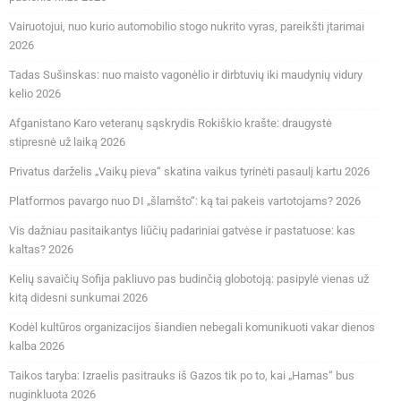
Vairuotojui, nuo kurio automobilio stogo nukrito vyras, pareikšti įtarimai
2026
Tadas Sušinskas: nuo maisto vagonėlio ir dirbtuvių iki maudynių vidury
kelio 2026
Afganistano Karo veteranų sąskrydis Rokiškio krašte: draugystė
stipresnė už laiką 2026
Privatus darželis „Vaikų pieva“ skatina vaikus tyrinėti pasaulį kartu 2026
Platformos pavargo nuo DI „šlamšto“: ką tai pakeis vartotojams? 2026
Vis dažniau pasitaikantys liūčių padariniai gatvėse ir pastatuose: kas
kaltas? 2026
Kelių savaičių Sofija pakliuvo pas budinčią globotoją: pasipylė vienas už
kitą didesni sunkumai 2026
Kodėl kultūros organizacijos šiandien nebegali komunikuoti vakar dienos
kalba 2026
Taikos taryba: Izraelis pasitrauks iš Gazos tik po to, kai „Hamas“ bus
nuginkluota 2026