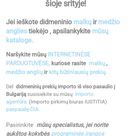
šioje srityje!
Jei ieškote didmeninio
malkų
ir
medžio
anglies
tiekėjo , apsilankykite
mūsų
kataloge.
Naršykite mūsų
INTERNETINĖSE
PARDUOTUVĖSE,
kuriose rasite
malkų
,
medžio anglių
ir
kitų būtiniausių prekių.
Dėl
didmeninių prekių importo iš viso pasaulio į
Bulgariją
susisiekite su mūsų
importo
agentūra
(Importo pirkimų biuras IUSTITIA)
paspaudę ČIA.
Pasirinkite
mūsų specialistus, jei norite
aukštos kokybės
programinės įrangos