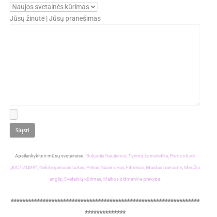
Jūsų žinutė | Jūsų pranešimas
Apsilankykite ir mūsų svetainėse :
Bulgarija Naujienos,
Tyrimų žurnalistika,
Parduotuvė
„ЮСТИЦИЯ“,
Nekilnojamasis turtas,
Petras Nizamovas,
Fitnesas,
Maistas namams,
Medžio
anglis,
Svetainių kūrimas,
Malkos didmenine prekyba
*****************************************************************
**************