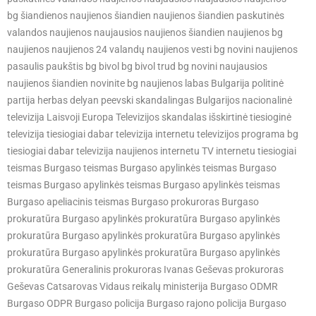
bg šiandienos naujienos šiandien naujienos šiandien paskutinės
valandos naujienos naujausios naujienos šiandien naujienos bg
naujienos naujienos 24 valandų naujienos vesti bg novini naujienos
pasaulis paukštis bg bivol bg bivol trud bg novini naujausios
naujienos šiandien novinite bg naujienos labas Bulgarija politinė
partija herbas delyan peevski skandalingas Bulgarijos nacionalinė
televizija Laisvoji Europa Televizijos skandalas išskirtinė tiesioginė
televizija tiesiogiai dabar televizija internetu televizijos programa bg
tiesiogiai dabar televizija naujienos internetu TV internetu tiesiogiai
teismas Burgaso teismas Burgaso apylinkės teismas Burgaso
teismas Burgaso apylinkės teismas Burgaso apylinkės teismas
Burgaso apeliacinis teismas Burgaso prokuroras Burgaso
prokuratūra Burgaso apylinkės prokuratūra Burgaso apylinkės
prokuratūra Burgaso apylinkės prokuratūra Burgaso apylinkės
prokuratūra Burgaso apylinkės prokuratūra Burgaso apylinkės
prokuratūra Generalinis prokuroras Ivanas Geševas prokuroras
Geševas Catsarovas Vidaus reikalų ministerija Burgaso ODMR
Burgaso ODPR Burgaso policija Burgaso rajono policija Burgaso