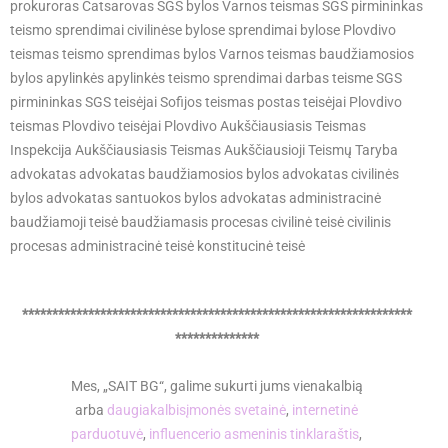
prokuroras Catsarovas SGS bylos Varnos teismas SGS pirmininkas
teismo sprendimai civilinėse bylose sprendimai bylose Plovdivo
teismas teismo sprendimas bylos Varnos teismas baudžiamosios
bylos apylinkės apylinkės teismo sprendimai darbas teisme SGS
pirmininkas SGS teisėjai Sofijos teismas postas teisėjai Plovdivo
teismas Plovdivo teisėjai Plovdivo Aukščiausiasis Teismas
Inspekcija Aukščiausiasis Teismas Aukščiausioji Teismų Taryba
advokatas advokatas baudžiamosios bylos advokatas civilinės
bylos advokatas santuokos bylos advokatas administracinė
baudžiamoji teisė baudžiamasis procesas civilinė teisė civilinis
procesas administracinė teisė konstitucinė teisė
*****************************************************************
**************
Mes, „SAIT BG“, galime sukurti jums vienakalbią
arba
daugiakalbis
įmonės svetainė
,
internetinė
parduotuvė
,
influencerio asmeninis tinklaraštis
,