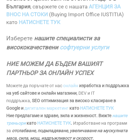
България
, свържете се с нашата
АГЕНЦИЯ ЗА
ВНОС НА СТОКИ
(Buying Import Office IUSTITIA)
като
НАТИСНЕТЕ ТУК
Изберете
нашите специалисти за
висококачествени
софтуерни услуги
НИЕ МОЖЕМ ДА БЪДЕМ ВАШИЯТ
ПАРТНЬОР ЗА ОНЛАЙН УСПЕХ
Можете да поръчате от нас
онлайн
изработка и поддръжка
на уеб сайтове и онлайн магазини
, DEV и IT
поддръжка,
SEO оптимизация за високо класиране в
Google и
дигитален маркетинг
като
НАТИСНЕТЕ ТУК
Ние предлагаме и здраве, зила и жизненост. Вижте
нашите
треньори
като
НАТИСНЕТЕ ТУК
.
Изработване на програми
за
отслабване, подмладяване, увеличаване на мускулната
маса, сила, мощ, издръжливост и скорост.