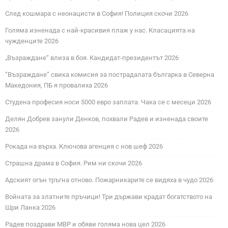
След кошмара с неонацисти в София! Полиция скочи 2026
Голяма изненада с най-красивия плаж у нас. Класацията на
чужденците 2026
„Възраждане“ влиза в боя. Кандидат-президентът 2026
“Възраждане” свика комисия за пострадалата българка в Северна
Македония, ПБ я провалиха 2026
Студена професия носи 5000 евро заплата. Чака се с месеци 2026
Делян Добрев занули Денков, похвали Радев и изненада своите
2026
Рокада на върха. Ключова агенция с нов шеф 2026
Страшна драма в София. Рим ни скочи 2026
Адският огън тръгна отново. Пожарникарите се видяха в чудо 2026
Войната за златните пръчици! Три държави крадат богатството на
Шри Ланка 2026
Радев поздрави МВР и обяви голяма нова цел 2026