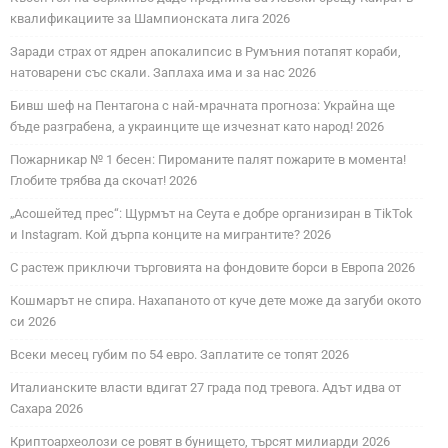
квалификациите за Шампионската лига 2026
Заради страх от ядрен апокалипсис в Румъния потапят кораби,
натоварени със скали. Заплаха има и за нас 2026
Бивш шеф на Пентагона с най-мрачната прогноза: Украйна ще
бъде разграбена, а украинците ще изчезнат като народ! 2026
Пожарникар № 1 бесен: Пироманите палят пожарите в момента!
Глобите трябва да скочат! 2026
„Асошейтед прес“: Щурмът на Сеута е добре организиран в TikTok
и Instagram. Кой дърпа конците на мигрантите? 2026
С растеж приключи търговията на фондовите борси в Европа 2026
Кошмарът не спира. Нахапаното от куче дете може да загуби окото
си 2026
Всеки месец губим по 54 евро. Заплатите се топят 2026
Италианските власти вдигат 27 града под тревога. Адът идва от
Сахара 2026
Криптоархеолози се ровят в бунището, търсят милиарди 2026