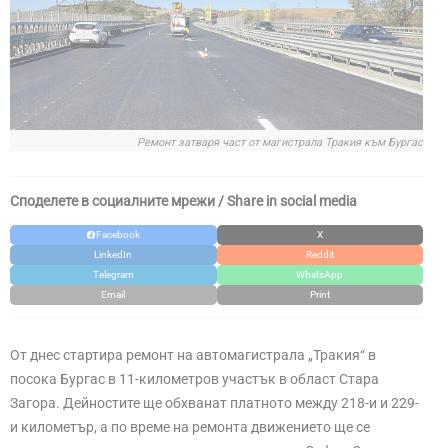
Ремонт затваря част от магистрала Тракия към Бургас
Споделете в социалните мрежи / Share in social media
Facebook
X
LinkedIn
Reddit
Telegram
WhatsApp
Email
Print
От днес стартира ремонт на автомагистрала „Тракия“ в
посока Бургас в 11-километров участък в област Стара
Загора. Дейностите ще обхванат платното между 218-и и 229-
и километър, а по време на ремонта движението ще се