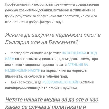
Професионални и персонални
хранителни и тренировъчни
режими
,
хранителни добавки, витамини и суплементи
за
добри резултати за професионални спортисти, както и за
любителите на добра фигура и тонус.
Искате да закупите недвижим имот в
България или на Балканите?
Разгледайте обявите и офертите
ЗА ПРОДАЖБА
и
ПОД
НАЕМ
на апартаменти, вили, къщи, земеделска земя, гори
или инвеститационни парцели нашата
АГЕНЦИЯ ЗА
НЕДВИЖИМИ ИМОТИ
на първа линия на морето, в
планината, на село или в големия град.
При нас можеш и да
РЕЗЕРВИРАШ ОНЛАЙН
Хотели и
Ваканционни жилища
в България и чужбина
Четете нашите медии за да сте в час
какво се случва в политиката и