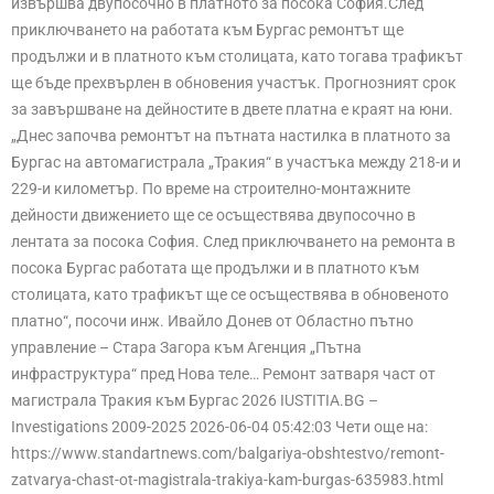
извършва двупосочно в платното за посока София.След
приключването на работата към Бургас ремонтът ще
продължи и в платното към столицата, като тогава трафикът
ще бъде прехвърлен в обновения участък. Прогнозният срок
за завършване на дейностите в двете платна е краят на юни.
„Днес започва ремонтът на пътната настилка в платното за
Бургас на автомагистрала „Тракия“ в участъка между 218-и и
229-и километър. По време на строително-монтажните
дейности движението ще се осъществява двупосочно в
лентата за посока София. След приключването на ремонта в
посока Бургас работата ще продължи и в платното към
столицата, като трафикът ще се осъществява в обновеното
платно“, посочи инж. Ивайло Донев от Областно пътно
управление – Стара Загора към Агенция „Пътна
инфраструктура“ пред Нова теле… Ремонт затваря част от
магистрала Тракия към Бургас 2026 IUSTITIA.BG –
Investigations 2009-2025 2026-06-04 05:42:03 Чети още на:
https://www.standartnews.com/balgariya-obshtestvo/remont-
zatvarya-chast-ot-magistrala-trakiya-kam-burgas-635983.html