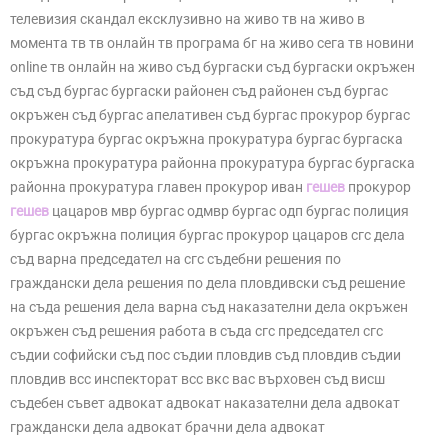
телевизия скандал ексклузивно на живо тв на живо в
момента тв тв онлайн тв програма бг на живо сега тв новини
online тв онлайн на живо съд бургаски съд бургаски окръжен
съд съд бургас бургаски районен съд районен съд бургас
окръжен съд бургас апелативен съд бургас прокурор бургас
прокуратура бургас окръжна прокуратура бургас бургаска
окръжна прокуратура районна прокуратура бургас бургаска
районна прокуратура главен прокурор иван
гешев
прокурор
гешев
цацаров мвр бургас одмвр бургас одп бургас полиция
бургас окръжна полиция бургас прокурор цацаров сгс дела
съд варна председател на сгс съдебни решения по
граждански дела решения по дела пловдивски съд решение
на съда решения дела варна съд наказателни дела окръжен
окръжен съд решения работа в съда сгс председател сгс
съдии софийски съд пос съдии пловдив съд пловдив съдии
пловдив всс инспекторат всс вкс вас върховен съд висш
съдебен съвет адвокат адвокат наказателни дела адвокат
граждански дела адвокат брачни дела адвокат