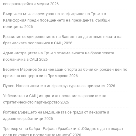
севернокорейски медии 2026
Въоръжен мъж е арестуван на голф игрище на Тръмп в
Калифорния преди посещението на президента, съобщи
полицията 2026
Бразилия осъди решението на Вашингтон да отнеме визата на
бразилската посланичка в САЩ 2026
Администрацията на Тръмп отнема визата на бразилската
посланичка в САЩ 2026
Веселин Маринов бе изненадан с торта за 65-ия си рожден ден по
време на концерта си в Приморско 2026
Пулев: Инвестициите в инфраструктурата са приоритет 2026
Узбекистан и САЩ изпратиха послание за развитие на
стратегическото партньорство 2026
Йотова: Бъдещето на медицината се гради от лекарите и
здравните работници 2026
Треньорът на Кайрат Рафаел Уразбахтин: „Обидно е да ти вкарат
след рикошет в последните минути“ 2026