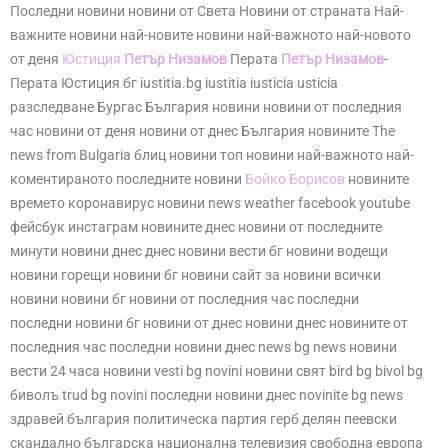
Последни новини новини от Света Новини от страната Най-
важните новини най-новите новини най-важното най-новото
от деня
Юстиция
Петър Низамов
Перата
Петър Низамов
-
Перата Юстиция бг iustitia.bg iustitia iusticia usticia
разследване Бургас България новини новини от последния
час новини от деня новини от днес България новините The
news from Bulgaria блиц новини топ новини най-важното най-
коментираното последните новини
Бойко Борисов
новините
времето коронавирус новини news weather facebook youtube
фейсбук инстаграм новините днес новини от последните
минути новини днес днес новини вести бг новини водещи
новини горещи новини бг новини сайт за новини всички
новини новини бг новини от последния час последни
последни новини бг новини от днес новини днес новините от
последния час последни новини днес news bg news новини
вести 24 часа новини vesti bg novini новини свят bird bg bivol bg
биволъ trud bg novini последни новини днес novinite bg news
здравей българия политическа партия герб делян пеевски
скандално българска национална телевизия свободна европа