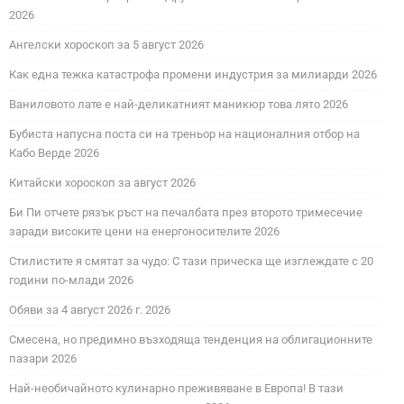
2026
Ангелски хороскоп за 5 август 2026
Как една тежка катастрофа промени индустрия за милиарди 2026
Ваниловото лате е най-деликатният маникюр това лято 2026
Бубиста напусна поста си на треньор на националния отбор на
Кабо Верде 2026
Китайски хороскоп за август 2026
Би Пи отчете рязък ръст на печалбата през второто тримесечие
заради високите цени на енергоносителите 2026
Стилистите я смятат за чудо: С тази прическа ще изглеждате с 20
години по-млади 2026
Обяви за 4 август 2026 г. 2026
Смесена, но предимно възходяща тенденция на облигационните
пазари 2026
Най-необичайното кулинарно преживяване в Европа! В тази