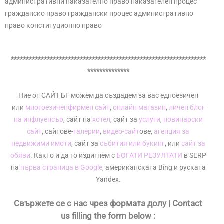
административни наказателно право наказателен процес
гражданско право граждански процес административно
право конституционно право
*****************************************************************
**************
Ние от САЙТ БГ можем да създадем за вас едноезичен
или
многоезичен
фирмен сайт
,
онлайн магазин
,
личен блог
на инфлуенсър
, сайт на
хотел
, сайт за
услуги
,
новинарски
сайт
, сайтове-
галерии
,
видео-сайт
ове,
агенция за
недвижими имоти
, сайт за
събития или букинг
, или
сайт за
обяви
. Както и да го издигнем с
БОГАТИ РЕЗУЛТАТИ
в SERP
на
първа страница в Google
, американската Bing и руската
Yandex.
Свържете се с нас чрез формата долу | Contact
us filling the form below :