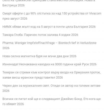
Село на тракийски принцове стана имотна сензация. Новата
Бистрица 2026
Смарт оферти с до 90% отстъпка за над 150 устройства от Vivacom
през август 2026
НИМХ обяви жълт код на 5 август в почти цяла България 2026
Тамара Глоба: Паричен поток залива 4 зодии 2026
Pharma: Weniger Impfstoffnachfrage – Biontech tief in Verlustzone
2026
Нова силна магнитна буря ни мъчи два дни 2026
Изненада! Неочаквана находка на 3000 години край Русе 2026
Техеран се стреми към контрол върху входа на Ормузкия проток,
заяви висш ирански представител 2026
Черен ден за музикалния свят. Отиде си автор на големи хитове
2026
Всички се питат кой ще е следващият Джеймс Бонд. Ето кога ще
го обявят 2026