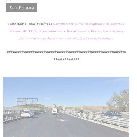
Разгледайте и нашите сайтове :
България Новините,
Разследваща журналистика,
Магазин ЮСТИЦИЯ,
Недвижими имоти,
Петър Низамов,
Фитнес,
Храна за дома,
Дървени въглища,
Изработка на сайтове,
Дърва за огрев на едро
*****************************************************************
**************