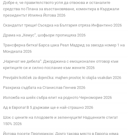
Добре е, че правителството успя да отвоюва и останалите
средства по Плана за възстановяване, коментира в Кърджали
президентът Илияна Йотова 2026
Скандалът трещи! Съседка на България отряза Инфантино 2026
Драма на „Хемус“, шофьори пропищяха 2026
Трансферна битка! Барса цака Реал Мадрид за звезда номер 1 на
Мондиала 2026
„Наричат ме дебела“: Джорджина с емоционален отговор към
критиците си и силно послание към жените 2026
Previjalni kotiček za dojenčka: majhen prostor, ki olajša vsakdan 2026
Разкриха съдбата на Станислав Генчев 2026
Изложба на шейх събра елит на родното Черноморие 2026
Ад в Европа! В 5 държави ще е най-страшно 2026
Шок с цените на плодовете и зеленчуците! Надценките стигат
150% 2026
Йотова посети Перперикон: Друго такова място в Европа няма