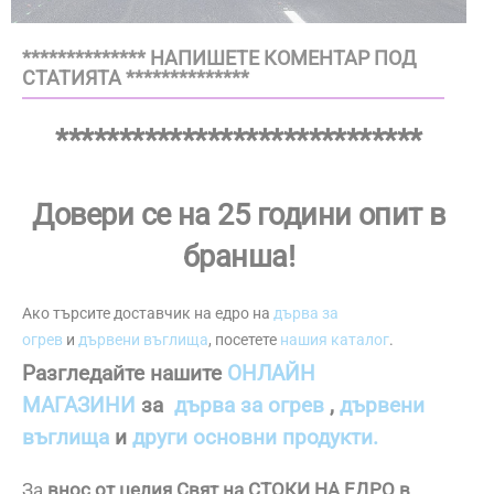
************** НАПИШЕТЕ КОМЕНТАР ПОД
СТАТИЯТА **************
*****************************
Довери се на 25 години опит в
бранша!
Ако търсите доставчик на едро на
дърва за
огрев
и
дървени въглища
, посетете
нашия каталог
.
Разгледайте нашите
ОНЛАЙН
МАГАЗИНИ
за
дърва за огрев
,
дървени
въглища
и
други основни продукти.
За
внос от целия Свят на СТОКИ НА ЕДРО в