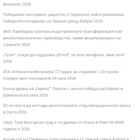
Веласкес 2026
Победихме заслужено, радостен е Сержиньо, който реализира
победното попадение за Левски срещу Кайрат 2026
АКП: Камбоджа насочва индустриалната трансформация към
високотехнологично производство, заяви вицепремиерът на
страната 2026
„Гугъл“ спира да поддържа „Ютюб“ за тези телефони. Ами сега?
2026
АТА: Албания мобилизира 727 души за справяне с 20 горски
пожара през последните 24 часа 2026
Късна драма на „Герена“: Левски с ценна победа над Кайрат в
Шампионска лига 2026
ЕС се опита да изглади разногласията след миграционната криза
в Сеута 2026
САЩ: Този български град е по-древен от Атина и Рим! На 8000
години е 2026
Късен гол на Сержиньо даде преднина за Левски срещу Кайрат в