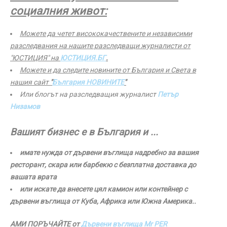
социалния живот:
Можете да четет висококачествените и независими
разследвания на нашите разследващи журналисти от
"ЮСТИЦИЯ" на
ЮСТИЦИЯ.БГ
.
Можете и да следите новините от България и Света в
нашия сайт
"
България НОВИНИТЕ
"
Или блогът на разследващия журналист
Петър
Низамов
Вашият бизнес е в България и ...
имате нужда от дървени въглища надребно за вашия
ресторант, скара или барбекю с безплатна доставка до
вашата врата
или искате да внесете цял камион или контейнер с
дървени въглища от Куба, Африка или Южна Америка..
АМИ ПОРЪЧАЙТЕ от
Дървени въглища Mr PER