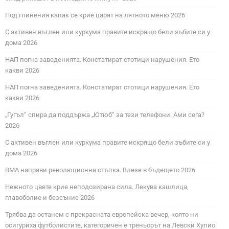
Под глинения капак се крие царят на лятното меню 2026
С активен въглен или куркума правите искрящо бели зъбите си у
дома 2026
НАП погна заведенията. Констатират стотици нарушения. Ето
какви 2026
НАП погна заведенията. Констатират стотици нарушения. Ето
какви 2026
„Гугъл“ спира да поддържа „Ютюб“ за тези телефони. Ами сега?
2026
С активен въглен или куркума правите искрящо бели зъбите си у
дома 2026
ВМА направи революционна стъпка. Влезе в бъдещето 2026
Нежното цвете крие неподозирана сила. Лекува кашлица,
главоболие и безсъние 2026
Трябва да останем с прекрасната европейска вечер, която ни
осигуриха футболистите, категоричен е треньорът на Левски Хулио