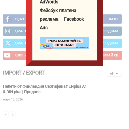
AdWords
Фейсбук платена
реклама – Facebook
12,321
Фенове
КАТО
Ads
1,654
Последователи
ПОСЛЕДВАМ
1,654
Последователи
ПОСЛЕДВАМ
4,380
абонати
АБОНИРАЙ СЕ
IMPORT / EXPORT
All
Пелети от Финландия Сертификат ENplus A1
& DIN plus | Продава...
март 18, 2026