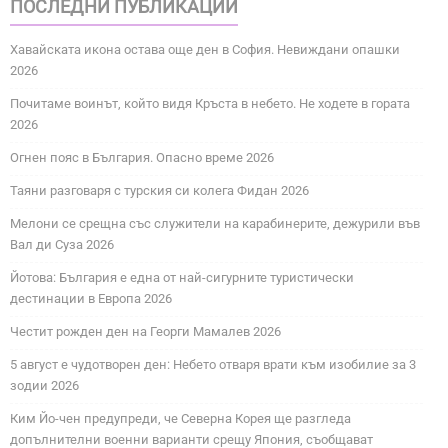
ПОСЛЕДНИ ПУБЛИКАЦИИ
Хавайската икона остава още ден в София. Невиждани опашки
2026
Почитаме воинът, който видя Кръста в небето. Не ходете в гората
2026
Огнен пояс в България. Опасно време 2026
Таяни разговаря с турския си колега Фидан 2026
Мелони се срещна със служители на карабинерите, дежурили във
Вал ди Суза 2026
Йотова: България е една от най-сигурните туристически
дестинации в Европа 2026
Честит рожден ден на Георги Мамалев 2026
5 август е чудотворен ден: Небето отваря врати към изобилие за 3
зодии 2026
Ким Йо-чен предупреди, че Северна Корея ще разгледа
допълнителни военни варианти срещу Япония, съобщават