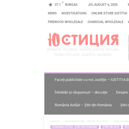
C
27.1
BURGAS
JOI, AUGUST 6, 2026
NEWS
INVESTIGATIONS
ONLINE STORE IUSTITIA
FIREWOOD WHOLESALE
CHARCOAL WHOLESALE
J
U
S
T
I
Ţ
I
Faceți publicitate cu noi Justiție – IUSTITIA.
E
Întrebări și răspunsuri – discuție
Despre 
–
I
România Astăzi – Știri din România
Știri
U
S
Начало
România Astăzi - Știri din România
Italia se ală
ROMÂNIA ASTĂZI - ȘTIRI DIN ROMÂNIA
ȘTIRI DIN 2025
БЕ
T