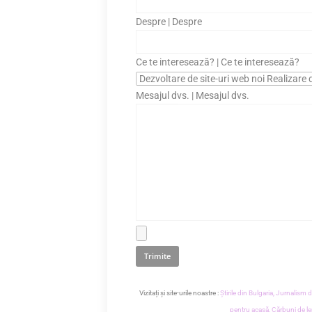
Despre | Despre
Ce te interesează? | Ce te interesează?
Mesajul dvs. | Mesajul dvs.
Vizitați și site-urile noastre :
Știrile din Bulgaria,
Jurnalism de
pentru acasă,
Cărbuni de l