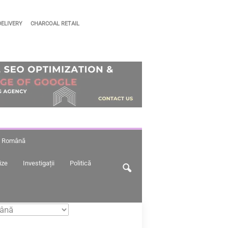
DELIVERY
CHARCOAL RETAIL
Я – Română
ize
Investigații
Politică