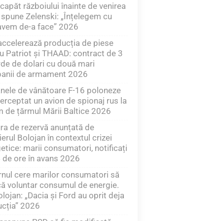
capăt războiului înainte de venirea
i, spune Zelenski: „Înțelegem cu
avem de-a face” 2026
ccelerează producția de piese
u Patriot și THAAD: contract de 3
rde de dolari cu două mari
anii de armament 2026
nele de vânătoare F-16 poloneze
terceptat un avion de spionaj rus la
 de țărmul Mării Baltice 2026
a de rezervă anunțată de
erul Bolojan în contextul crizei
etice: marii consumatori, notificați
 de ore în avans 2026
nul cere marilor consumatori să
ă voluntar consumul de energie.
Bolojan: „Dacia și Ford au oprit deja
cția” 2026