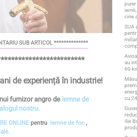
pune 
ierni
cine 
SUA a
pentr
milia
NTARIU SUB ARTICOL **************
comp
Avioa
*************************
au in
60 km
Măsur
ani de experiență în industrie!
premi
energ
cu 24
nui furnizor angro de
lemne de
alogul nostru.
Guver
reduc
Ilie 
RE ONLINE
pentru
lemne de foc
,
produ
ale.