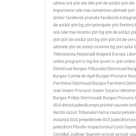
ultima oră știri ale zilei știri de astăzi știri di
importante cele mai comentate ultimele știri
știrilor facebook youtube facebook instagram șt
de astăzi știri bg știri principale știri fierbinți 
oră cele mai recente știri bg știri de astăzi ști
știri știri de astăzi știri bg știri știri 24 de o
ultimele știri de astăzi novinite bg știri sal
Televiziunea Națională Bulgară Europa Liberă 
online program tv bg live acum tv știri online 
Districtual Burgas Tribunalul Districtual Burg
Burgas Curtea de Apel Burgas Procuror Burg
Parchetul Districtual Burgas Parchetul Distr
Ivan Geșev Procuror Geșev Țațarov Minister
Burgas Poliția Districtuală Burgas Procuror
SGS decizii judecătorești privind cauzele civil
decizii cazuri Tribunalul Varna cauze penale di
instanță SGS președintele SGS judecători pos
judecători Plovdiv Inspectoratul Curții Sup
Consiliul Judiciar Suprem avocat avocat cau