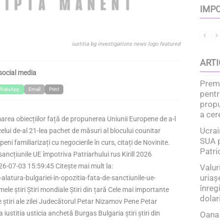
IMPO
iustitia bg investigations news logo featured
ARTI
social media
Premi
hatsApp
Email
Print
pentr
prop
a cer
rimarea obiecțiilor față de propunerea Uniunii Europene de a-l
Ucrai
 celui de-al 21-lea pachet de măsuri al blocului counitar
SUA p
eni familiarizați cu negocierile în curs, citați de Novinite.
Patri
 sancțiunile UE împotriva Patriarhului rus Kirill 2026
6-07-03 15:59:45 Citește mai mult la:
Valur
uriaș
-alatura-bulgariei-in-opozitia-fata-de-sanctiunile-ue-
înreg
mele știri Știri mondiale Știri din țară Cele mai importante
dolar
ele știri ale zilei Judecătorul Petar Nizamov Pene Petar
ia iustitia usticia anchetă Burgas Bulgaria știri știri din
Oana 