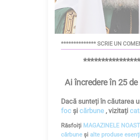
************** SCRIE UN COME
***************
Ai încredere în 25 de 
Dacă sunteți în căutarea u
foc
și
cărbune
, vizitați
cat
Răsfoiți
MAGAZINELE NOAST
cărbune
și
alte produse esenți