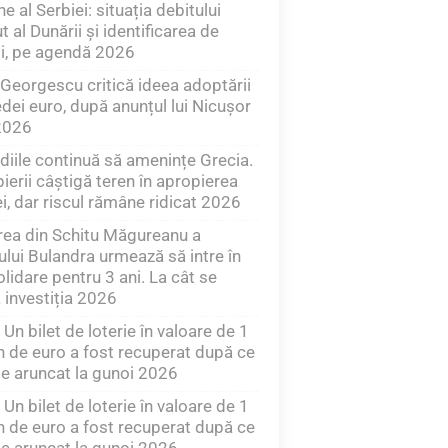
ne al Serbiei: situația debitului
t al Dunării și identificarea de
ii, pe agendă 2026
 Georgescu critică ideea adoptării
ei euro, după anunțul lui Nicușor
2026
diile continuă să amenințe Grecia.
erii câștigă teren în apropierea
i, dar riscul rămâne ridicat 2026
rea din Schitu Măgureanu a
ului Bulandra urmează să intre în
lidare pentru 3 ani. La cât se
ă investiția 2026
: Un bilet de loterie în valoare de 1
n de euro a fost recuperat după ce
e aruncat la gunoi 2026
: Un bilet de loterie în valoare de 1
n de euro a fost recuperat după ce
e aruncat la gunoi 2026