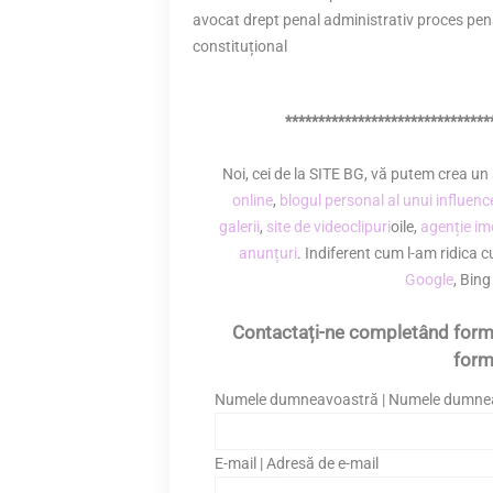
avocat drept penal administrativ proces penal
constituțional
*******************************
Noi, cei de la SITE BG, vă putem crea u
online
,
blogul personal al unui influenc
galerii
,
site de videoclipuri
oile,
agenție im
anunțuri
. Indiferent cum l-am ridica 
Google
, Bin
Contactați-ne completând formu
form
Numele dumneavoastră | Numele dumne
E-mail | Adresă de e-mail