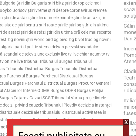
exter
n Bulgaria Știri din Bulgaria știri blitz știri de top cele mai
scăzu
 Boyko Borisov știri vreme știri despre coronavirus vremea
soluț
iri de astăzi știri din ultimele minute știri de astăzi știri
bg site de știri pentru știri toate știrile știri bg știri din ultima
Călin
moned
ri de astăzi știri de astăzi știri din ultima oră cele mai recente
Dan 
re vesti bg novini știri world bird bg bivol bg bivol trud bg novini
ut bulgaria partid politic stema delyan peevski scandalos
Incen
scandal de televiziune exclusiv live tv live chiar acum tv tv
Pompi
Atene
tv online live tribunal Tribunalul Burgas Tribunalul
as Tribunalul Districtual Burgas Tribunalul Districtual
Clădi
as Parchetul Burgas Parchetul Districtual Burgas
Teatr
ictual Burgas Parchetul Districtual Burgas Procuror General
conso
ridic
ul Afacerilor Interne ODMR Burgas ODPR Burgas Poliția
 Burgas Țațarov Cazuri SGS Tribunalul Varna președintele
Italia
e decizii privind cauzele Tribunalul Plovdiv decizie a instanței
milio
strictuale decizii ale tribunalului districtual activitatea în
fuses
tul judecătoresc Sofia judecători Tribunalul Plovdiv
X
Italia
reme Plovdiv Inspectoratul Curții Supreme Curtea Supremă
milio
ze penale avocat cauze civile avocat cauze matrimoniale
fuses