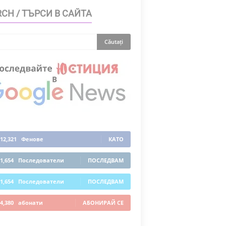
CH / ТЪРСИ В САЙТА
12,321
Фенове
КАТО
1,654
Последователи
ПОСЛЕДВАМ
1,654
Последователи
ПОСЛЕДВАМ
4,380
абонати
АБОНИРАЙ СЕ