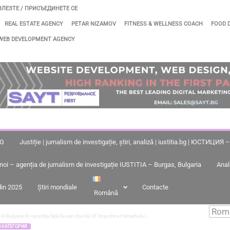
ВЛЕЗТЕ / ПРИСЪЕДИНЕТЕ СЕ
REAL ESTATE AGENCY
PETAR NIZAMOV
FITNESS & WELLNESS COACH
FOOD 
WEB DEVELOPMENT AGENCY
BG
Justiție | jurnalism de investigație, știri, analiză | iustitia.bg | ЮСТИЦИ
noi – agenția de jurnalism de investigație IUSTITIA – Burgas, Bulgaria
Anal
 din 2025
Știri mondiale
Contacte
Română
tură Bulgariei în opoziția față de sancțiunile UE împotriva Patriarhului...
З КАТЕГОРИЯ