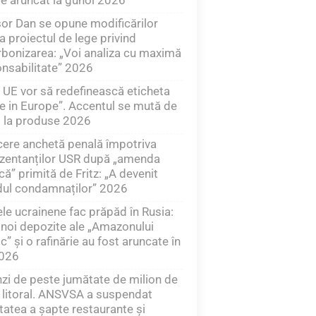
or Dan se opune modificărilor
a proiectul de lege privind
bonizarea: „Voi analiza cu maximă
nsabilitate” 2026
e UE vor să redefinească eticheta
 in Europe”. Accentul se mută de
ri la produse 2026
ere anchetă penală împotriva
zentanților USR după „amenda
ă” primită de Fritz: „A devenit
dul condamnaților” 2026
le ucrainene fac prăpăd în Rusia:
noi depozite ale „Amazonului
c” și o rafinărie au fost aruncate în
2026
i de peste jumătate de milion de
e litoral. ANSVSA a suspendat
itatea a șapte restaurante și