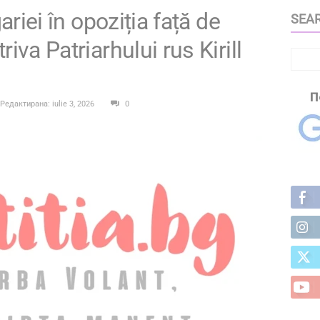
ariei în opoziția față de
SEAR
iva Patriarhului rus Kirill
Редактирана: iulie 3, 2026
0