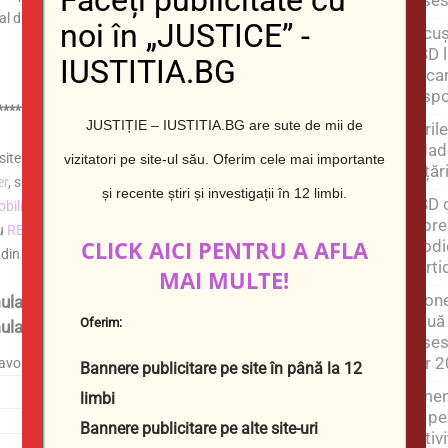
Faceți publicitate cu
 drept civil proces civil drept administrativ drept
noi în „JUSTICE” -
Nicuș
PSD l
IUSTITIA.BG
decar
respo
************************************************
JUSTIȚIE – IUSTITIA.BG are sute de mii de
Țăril
„Made
n site monolingv sau
multilingv
site-ul companiei
,
magazin
vizitatori pe site-ul său.
Oferim cele mai importante
la ță
er
, site-ul
hotel
, site pentru
servicii
,
site de știriт
, site-uri-
și recente știri și investigații în 12 limbi.
PSD c
obiliară
, site pentru
evenimente sau rezervări
, sau
site de
repre
cu
REZULTATE EXCELENTE
în SERP-ul
prima pagină pe
CLICK AICI PENTRU A AFLA
modic
g din SUA și Yandex din Rusia.
parti
MAI MULTE!
Drone
larul de mai jos | Contactați-ne completând
două 
Oferim:
ularul de mai jos :
ruses
aer 
avoastră
Bannere publicitare pe site în până la 12
Amenz
limbi
lei p
Bannere publicitare pe alte site-uri
activ