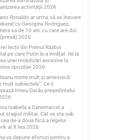
izarea iluminatului şi
anizarea activităţii 2026
iano Ronaldo ar urma să se însoare
ekend cu Georgina Rodriguez,
nera sa de 10 ani, cu care are doi
 (presă) 2026
trei lecții din Primul Război
al pe care Putin le-a învățat: de la
rea unei mobilizări excesive la
irea opoziției 2026
deanu minte mult şi amestecă
e mult subiectele”. Ce îi
șează Irineu Darău președintelui
2026
esa Isabella a Danemarcei a
ut stagiul militar. Cât va sta sub
cea de-a doua fiică a regelui
rik al X-lea 2026
na va depune eforturi pentru a