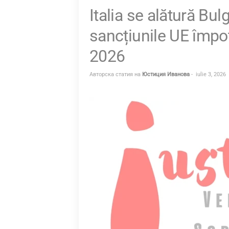
Italia se alătură Bulg
I
T
sancțiunile UE împotr
I
2026
A
.
Авторска статия на
Юстиция Иванова
-
iulie 3, 2026
B
G