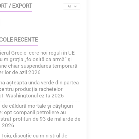
RT / EXPORT
All
COLE RECENTE
erul Greciei cere noi reguli în UE
u migrația „folosită ca armă” și
une chiar suspendarea temporară
erilor de azil 2026
na așteaptă undă verde din partea
entru producția rachetelor
ot. Washingtonul ezită 2026
i de căldură mortale și câștiguri
e: opt companii petroliere au
istrat profituri de 93 de miliarde de
i 2026
Țoiu, discuție cu ministrul de