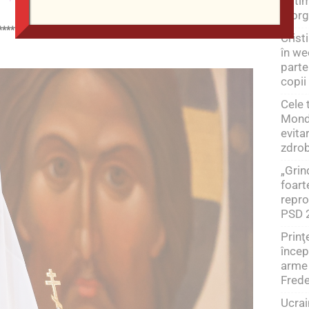
optim
reorg
************************************************
Crist
în we
parte
copii
Cele 
Mondi
evita
zdrob
„Grin
foart
repro
PSD 
Prinţ
încep
arme 
Frede
Ucrai