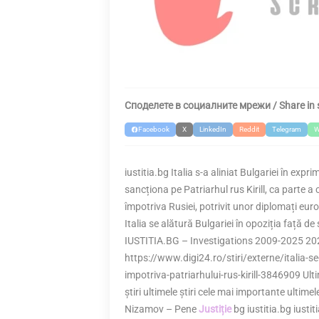
Споделете в социалните мрежи / Share in 
Facebook
X
LinkedIn
Reddit
Telegram
W
iustitia.bg Italia s-a aliniat Bulgariei în exp
sancționa pe Patriarhul rus Kirill, ca parte a
împotriva Rusiei, potrivit unor diplomați europ
Italia se alătură Bulgariei în opoziția față de
IUSTITIA.BG – Investigations 2009-2025 202
https://www.digi24.ro/stiri/externe/italia-se
impotriva-patriarhului-rus-kirill-3846909 Ulti
știri ultimele știri cele mai importante ultim
Nizamov – Pene
Justiție
bg iustitia.bg iustit