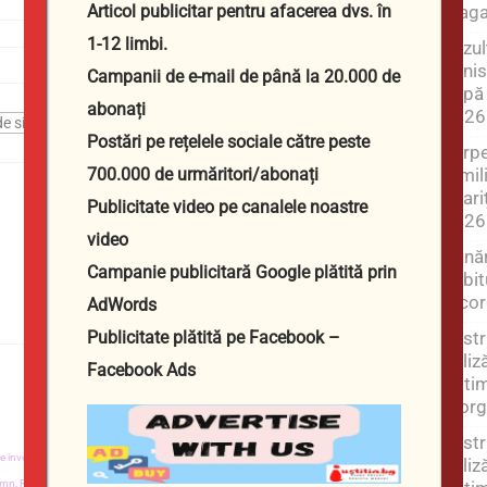
maga
Articol publicitar pentru afacerea dvs. în
1-12 limbi.
Rezul
Minis
Campanii de e-mail de până la 20.000 de
după 
abonați
2026
Postări pe rețelele sociale către peste
Șarpe
famil
700.000 de urmăritori/abonați
apari
Publicitate video pe canalele noastre
2026
video
Dunăr
Campanie publicitară Google plătită prin
debit
recor
AdWords
Restr
Publicitate plătită pe Facebook –
utiliz
Facebook Ads
optim
reorg
Restr
 investigație,
Magazinul JUSTITIA,
Imobiliare,
Petru Nizamov,
Fitness,
Alimente
utiliz
emn,
Realizare de site-uri web,
Lemn de foc en gros