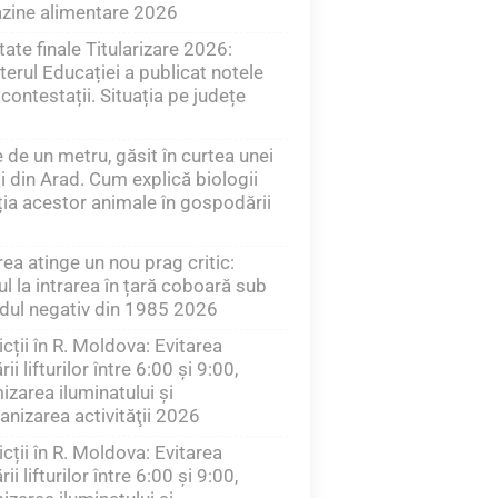
zine alimentare 2026
tate finale Titularizare 2026:
terul Educației a publicat notele
contestații. Situația pe județe
 de un metru, găsit în curtea unei
ii din Arad. Cum explică biologii
ția acestor animale în gospodării
ea atinge un nou prag critic:
ul la intrarea în țară coboară sub
dul negativ din 1985 2026
icții în R. Moldova: Evitarea
ării lifturilor între 6:00 şi 9:00,
izarea iluminatului şi
anizarea activităţii 2026
icții în R. Moldova: Evitarea
ării lifturilor între 6:00 şi 9:00,