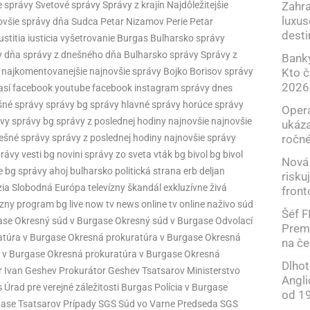
Zahra
 správy Svetové správy Správy z krajín Najdôležitejšie
luxus
novšie správy dňa Sudca Petar Nizamov Perie Petar
desti
iustitia iusticia vyšetrovanie Burgas Bulharsko správy
y dňa správy z dnešného dňa Bulharsko správy Správy z
Banky
Kto č
vy najkomentovanejšie najnovšie správy Bojko Borisov správy
2026
časí facebook youtube facebook instagram správy dnes
šné správy správy bg správy hlavné správy horúce správy
Operá
vy správy bg správy z poslednej hodiny najnovšie najnovšie
ukáza
ročn
šné správy správy z poslednej hodiny najnovšie správy
vy vesti bg novini správy zo sveta vták bg bivol bg bivol
Nová 
e bg správy ahoj bulharsko politická strana erb deljan
risku
ia Slobodná Európa televízny škandál exkluzívne živá
fron
evízny program bg live now tv news online tv online naživo súd
Šéf FI
se Okresný súd v Burgase Okresný súd v Burgase Odvolací
Premi
atúra v Burgase Okresná prokuratúra v Burgase Okresná
na če
 v Burgase Okresná prokuratúra v Burgase Okresná
Dlhot
r Ivan Geshev Prokurátor Geshev Tsatsarov Ministerstvo
Angli
Úrad pre verejné záležitosti Burgas Polícia v Burgase
od 19
rgase Tsatsarov Prípady SGS Súd vo Varne Predseda SGS