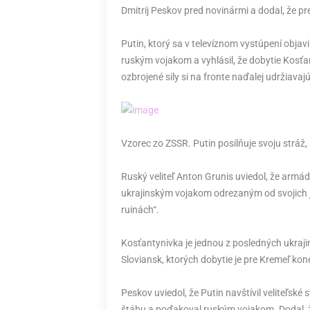
Dmitrij Peskov pred novinármi a dodal, že pr
Putin, ktorý sa v televíznom vystúpení obja
ruským vojakom a vyhlásil, že dobytie Kosť
ozbrojené sily si na fronte naďalej udržiavajú
Vzorec zo ZSSR. Putin posilňuje svoju stráž
Ruský veliteľ Anton Grunis uviedol, že armád
ukrajinským vojakom odrezaným od svojich je
ruinách“.
Kosťantynivka je jednou z posledných ukra
Sloviansk, ktorých dobytie je pre Kremeľ
Peskov uviedol, že Putin navštívil veliteľsk
štábu a poďakoval ruským vojakom. Dodal, že