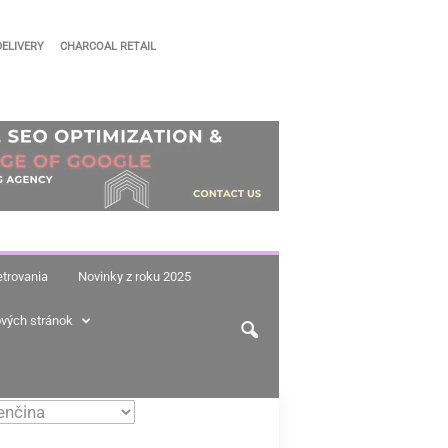
DELIVERY
CHARCOAL RETAIL
trovania
Novinky z roku 2025
vých stránok