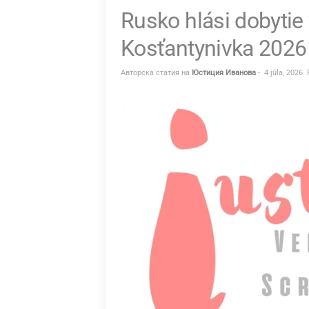
Rusko hlási dobytie
–
I
Kosťantynivka 2026
U
Авторска статия на
Юстиция Иванова
-
4 júla, 2026
S
T
I
T
I
A
.
B
G