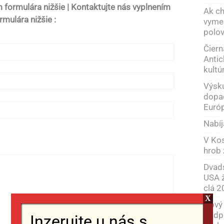
 formulára nižšie | Kontaktujte nás vyplnením
Ak ch
rmulára nižšie :
vymen
polov
Čiern
Antic
kultú
Výsku
dopad
Európ
Nabíj
V Kos
hrob 
Dvad
USA ž
clá 
X
Nový 
podpi
Inzerujte u nás s