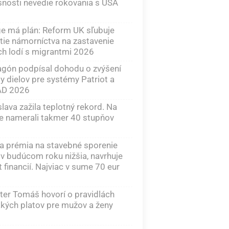
nosti nevedie rokovania s USA
e má plán: Reform UK sľubuje
tie námorníctva na zastavenie
h lodí s migrantmi 2026
gón podpísal dohodu o zvýšení
y dielov pre systémy Patriot a
D 2026
slava zažila teplotný rekord. Na
e namerali takmer 40 stupňov
a prémia na stavebné sporenie
v budúcom roku nižšia, navrhuje
t financií. Najviac v sume 70 eur
ter Tomáš hovorí o pravidlách
kých platov pre mužov a ženy