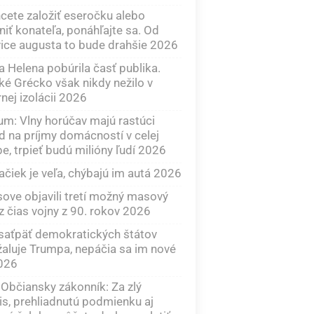
cete založiť eseročku alebo
iť konateľa, ponáhľajte sa. Od
ice augusta to bude drahšie 2026
a Helena pobúrila časť publika.
ké Grécko však nikdy nežilo v
rnej izolácii 2026
m: Vlny horúčav majú rastúci
 na príjmy domácností v celej
e, trpieť budú milióny ľudí 2026
ačiek je veľa, chýbajú im autá 2026
ove objavili tretí možný masový
z čias vojny z 90. rokov 2026
saťpäť demokratických štátov
aluje Trumpa, nepáčia sa im nové
2026
Občiansky zákonník: Za zlý
s, prehliadnutú podmienku aj