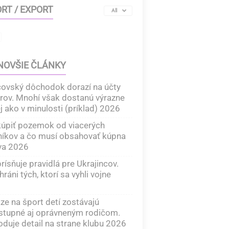
RT / EXPORT
All
NOVŠIE ČLÁNKY
ovský dôchodok dorazí na účty
rov. Mnohí však dostanú výrazne
 ako v minulosti (príklad) 2026
úpiť pozemok od viacerých
níkov a čo musí obsahovať kúpna
va 2026
rísňuje pravidlá pre Ukrajincov.
ráni tých, ktorí sa vyhli vojne
ze na šport detí zostávajú
stupné aj oprávneným rodičom.
duje detail na strane klubu 2026