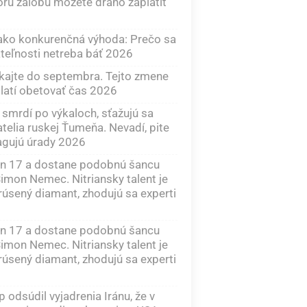
rú žalobu môžete draho zaplatiť
ako konkurenčná výhoda: Prečo sa
teľnosti netreba báť 2026
ajte do septembra. Tejto zmene
latí obetovať čas 2026
smrdí po výkaloch, sťažujú sa
telia ruskej Ťumeňa. Nevadí, pite
eagujú úrady 2026
en 17 a dostane podobnú šancu
imon Nemec. Nitriansky talent je
úsený diamant, zhodujú sa experti
en 17 a dostane podobnú šancu
imon Nemec. Nitriansky talent je
úsený diamant, zhodujú sa experti
 odsúdil vyjadrenia Iránu, že v