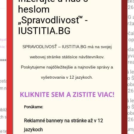
nesko
heslom
2026
ESG 
„Spravodlivosť“ -
udrža
IUSTITIA.BG
Nečak
sa op
tigatívna žurnalistika,
Obchod JUSTICIA,
Nehnuteľnosti,
Peter Nizamov,
Fitness,
SPRAVODLIVOSŤ – IUSTITIA.BG má na svojej
hlie,
Tvorba webových stránok,
Kúrenie drevom vo veľkom
Voda 
obyva
webovej stránke státisíce návštevníkov.
************************************************
ju, r
Poskytujeme najdôležitejšie a najnovšie správy a
Má l
vyšetrovania v 12 jazykoch.
ako Š
osťantynivka na východe Ukrajiny, ktoré je kľúčovým bodom
neobr
 na Donbase, ktoré sú stále pod kontrolou Kyjeva.,
2026
KLIKNITE SEM A ZISTITE VIAC!
Má l
ako Š
Ponúkame:
ibližne 78-tisíc obyvateľov, prebiehajú od konca roka 2025 a
neobr
ch síl na viac ako 1000 kilometrov dlhom fronte.
2026
Reklamné bannery na stránke až v 12
Trump
jazykoch
je teraz plne pod našou kontrolou,“ vyhlásil hovorca Kremľa