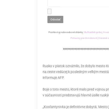
Pozrite si aj naše webové stránky :
Bulharské správy,
Inves
Potraviny pre domácnosť,
Drevené u
*******************************
Rusko v piatok oznámilo, že dobylo mesto K
na ceste vedúcej k posledným veľkým mestám
informuje AFP.
Boje o toto mesto, ktoré malo pred vojnou pr
v súčasnosti predstavujú hlavné úsilie ruský
„Kosťantynivka je definitívne dobytá. Mesto 