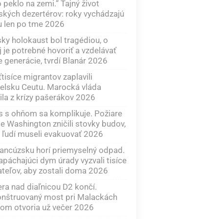
o peklo na zemi.“ Tajný život
ských dezertérov: roky vychádzajú
u len po tme 2026
y holokaust bol tragédiou, o
j je potrebné hovoriť a vzdelávať
e generácie, tvrdí Blanár 2026
tisíce migrantov zaplavili
elsku Ceutu. Marocká vláda
ila z krízy pašerákov 2026
 s ohňom sa komplikuje. Požiare
te Washington zničili stovky budov,
e ľudí museli evakuovať 2026
ancúzsku horí priemyselný odpad.
apáchajúci dym úrady vyzvali tisíce
teľov, aby zostali doma 2026
ra nad diaľnicou D2 končí.
onštruovaný most pri Malackách
om otvoria už večer 2026