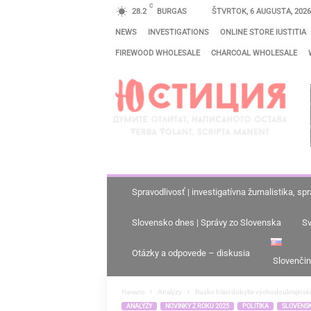
C
28.2
BURGAS
ŠTVRTOK, 6 AUGUSTA, 2026
NEWS
INVESTIGATIONS
ONLINE STORE IUSTITIA
FIREWOOD WHOLESALE
CHARCOAL WHOLESALE
S
P
R
A
V
O
D
Spravodlivosť | investigatívna žurnalistika, spr
L
Slovensko dnes | Správy zo Slovenska
Sv
I
V
Otázky a odpovede – diskusia
Slovenči
O
S
Начало
Analýzy
Rusko hlási dobytie východoukrajinsk
ANALÝZY
NOVINKY Z ROKU 2025
POLITIKA
SLOVENSK
Ť