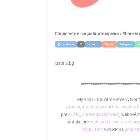
Споделете в социалните мрежи / Share in 
Facebook
X
LinkedIn
Reddit
Telegram
W
iustitia.bg
*******************************
My v SITE BG vám vieme vytvori
stránka
,
internetový obchod
,
osobný bl
pre
služby
,
spravodajský webт
, webové s
stránka pre
podujatia alebo rezerváci
VÝSLEDKY
v SERP na
prvá st