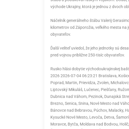
východe Ukrajiny, ktorá je jednou z dvoch ob
Náčelník generálneho štábu Valerij Gerasimo
kilometrov od Záporožia, veľkého mesta na ju
obyvateľov.
Ďalší veliteľ uviedol, že jeho jednotky sú de
pred vojnou približne 250-tisíc obyvateľov.
Rusko hlási dobytie východoukrajinskej baš
2026 2026-07-04 06:23:21 Bratislava, Košice, 
Poprad, Martin, Prievidza, Zvolen, Michalov
Liptovský Mikuláš, Lučenec, Piešťany, Ružo
Dubnica nad Váhom, Pezinok, Dunajská Stred
Brezno, Senica, Snina, Nové Mesto nad Váho
Bánovce nad Bebravou, Púchov, Malacky, Han
Kysucké Nové Mesto, Levoča, Detva, Šamorín,
Moravce, Bytča, Moldava nad Bodvou, Holíč, 