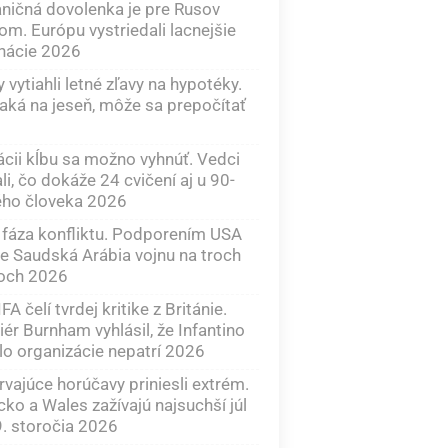
ničná dovolenka je pre Rusov
om. Európu vystriedali lacnejšie
nácie 2026
 vytiahli letné zľavy na hypotéky.
aká na jeseň, môže sa prepočítať
cii kĺbu sa možno vyhnúť. Vedci
li, čo dokáže 24 cvičení aj u 90-
ého človeka 2026
fáza konfliktu. Podporením USA
je Saudská Arábia vojnu na troch
toch 2026
FA čelí tvrdej kritike z Británie.
ér Burnham vyhlásil, že Infantino
lo organizácie nepatrí 2026
rvajúce horúčavy priniesli extrém.
cko a Wales zažívajú najsuchší júl
. storočia 2026