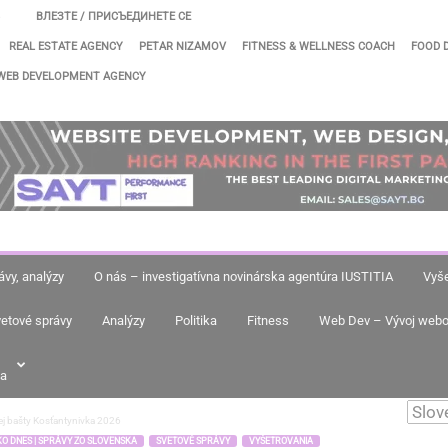
ВЛЕЗТЕ / ПРИСЪЕДИНЕТЕ СЕ
REAL ESTATE AGENCY
PETAR NIZAMOV
FITNESS & WELLNESS COACH
FOOD 
WEB DEVELOPMENT AGENCY
ávy, analýzy
O nás – investigatívna novinárska agentúra IUSTITIA
Vyše
etové správy
Analýzy
Politika
Fitness
Web Dev – Vývoj webo
na
ej bašty Kosťantynivka 2026
O DNES | SPRÁVY ZO SLOVENSKA
SVETOVÉ SPRÁVY
VYŠETROVANIA