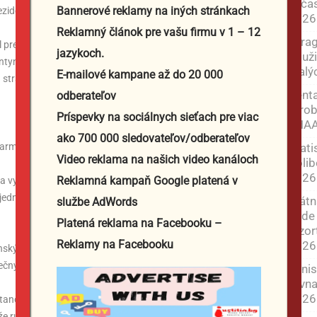
súčas
Bannerové reklamy na iných stránkach
ezident Vladimir Putin o tom hovoril s velením armády.
2026
Reklamný článok pre vašu firmu v 1 – 12
Farag
vil pred členmi generálneho štábu v uniforme, poďakoval
jazykoch.
použi
antynivky má „mimoriadny strategický význam“. „Ruské
malýc
E-mailové kampane až do 20 000
 strategickú iniciatívu,“ dodal.
Penta
odberateľov
výrob
Príspevky na sociálnych sieťach pre viac
THAA
ako 700 000 sledovateľov/odberateľov
Brati
, armáde sa zatiaľ ochrany nedostáva
Video reklama na našich video kanáloch
Kolib
2026
Reklamná kampaň Google platená v
a vykonáva „pátracie a likvidačné operácie proti
dnotiek, ktorí sa pokúšajú ukryť v budovách, pivniciach a
Štátn
službe AdWords
bude 
Platená reklama na Facebooku –
rezor
Reklamy na Facebooku
2026
jinských bášt na ceste ku kľúčovým mestám Kramatorsk a
 konečným cieľom na Donbase.
Minis
rovna
2026
é stanovište ruskej armády, kde si vypočul správu generálneho
 ruské sily teraz kontrolujú celú Luhanskú oblasť na