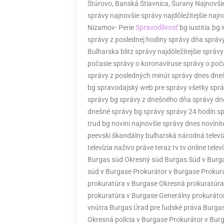
Štúrovo, Banská Štiavnica, Šurany Najnovšie
správy najnovšie správy najdôležitejšie naj
Nizamov- Perie
Spravodlivosť
bg iustitia.bg 
správy z poslednej hodiny správy dňa správ
Bulharska blitz správy najdôležitejšie sprá
počasie správy o koronavíruse správy o po
správy z posledných minút správy dnes dne
bg spravodajský web pre správy všetky sprá
správy bg správy z dnešného dňa správy dne
dnešné správy bg správy správy 24 hodín sprá
trud bg novini najnovšie správy dnes novinit
peevski škandálny bulharská národná televíz
televízia naživo práve teraz tv tv online tel
Burgas súd Okresný súd Burgas Súd v Burga
súd v Burgase Prokurátor v Burgase Prokur
prokuratúra v Burgase Okresná prokuratúra
prokuratúra v Burgase Generálny prokuráto
vnútra Burgas Úrad pre ľudské práva Burgas 
Okresná polícia v Burgase Prokurátor v Bu