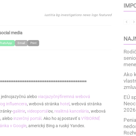
IMPO
iustitia bg investigations news logo featured
social media
NAJ
hatsApp
Email
Print
Rodič
senio
menej
Ako k
vlast
************************************************
zmlu
EÚ sp
ť jednojazyčnú alebo
viacjazyčný
firemná webová
Neoch
og influencera
, webová stránka
hotel
, webová stránka
2026
tránky-
galérie
,
videoportál
ov,
realitná kancelária
, webová
e
, alebo
inzerčný portál
. Ako ho aj postaviť s
VÝBORNÉ
Penia
nedo
ránka v Google
, americký Bing a ruský Yandex.
Rozho