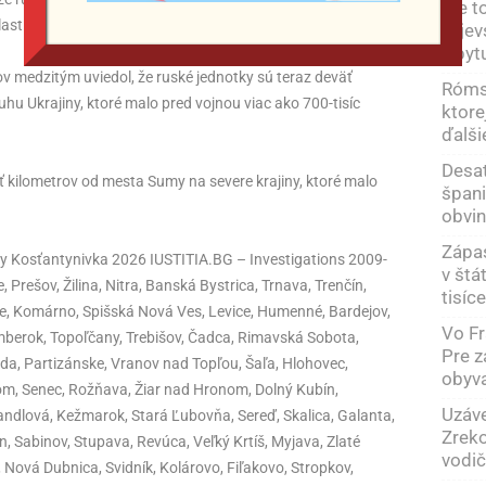
„Je t
lastí tvoriacich Donbas.
kyjev
z byt
v medzitým uviedol, že ruské jednotky sú teraz deväť
Rómsk
hu Ukrajiny, ktoré malo pred vojnou viac ako 700-tisíc
ktore
ďalši
Desať
sať kilometrov od mesta Sumy na severe krajiny, ktoré malo
špani
obvin
Zápas
ty Kosťantynivka 2026 IUSTITIA.BG – Investigations 2009-
v štá
Prešov, Žilina, Nitra, Banská Bystrica, Trnava, Trenčín,
tisíc
ce, Komárno, Spišská Nová Ves, Levice, Humenné, Bardejov,
Vo Fr
mberok, Topoľčany, Trebišov, Čadca, Rimavská Sobota,
Pre z
a, Partizánske, Vranov nad Topľou, Šaľa, Hlohovec,
obyva
m, Senec, Rožňava, Žiar nad Hronom, Dolný Kubín,
Uzáve
dlová, Kežmarok, Stará Ľubovňa, Sereď, Skalica, Galanta,
Zrek
 Sabinov, Stupava, Revúca, Veľký Krtíš, Myjava, Zlaté
vodič
Nová Dubnica, Svidník, Kolárovo, Fiľakovo, Stropkov,