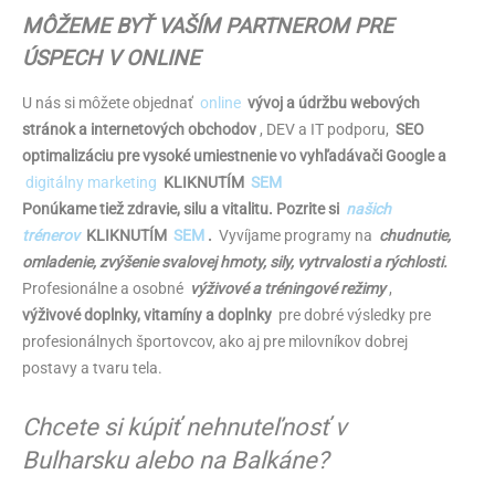
MÔŽEME BYŤ VAŠÍM PARTNEROM PRE
ÚSPECH V ONLINE
U nás si môžete objednať
online
vývoj a údržbu webových
stránok a internetových obchodov
, DEV a IT podporu,
SEO
optimalizáciu pre vysoké umiestnenie vo vyhľadávači Google a
digitálny marketing
KLIKNUTÍM
SEM
Ponúkame tiež zdravie, silu a vitalitu. Pozrite si
našich
trénerov
KLIKNUTÍM
SEM
.
Vyvíjame programy na
chudnutie,
omladenie, zvýšenie svalovej hmoty, sily, vytrvalosti a rýchlosti.
Profesionálne a osobné
výživové a tréningové režimy
,
výživové doplnky, vitamíny a doplnky
pre dobré výsledky pre
profesionálnych športovcov, ako aj pre milovníkov dobrej
postavy a tvaru tela.
Chcete si kúpiť nehnuteľnosť v
Bulharsku alebo na Balkáne?