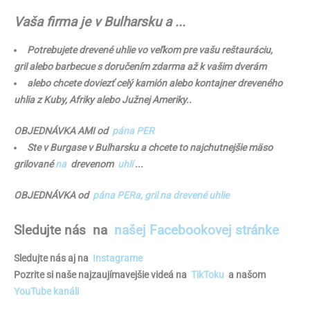
Vaša firma je v Bulharsku a ...
Potrebujete drevené uhlie vo veľkom pre vašu reštauráciu,
gril alebo barbecue s doručením zdarma až k vašim dverám
alebo chcete doviezť celý kamión alebo kontajner dreveného
uhlia z Kuby, Afriky alebo Južnej Ameriky..
OBJEDNÁVKA AMI od
pána PER
Ste v Burgase v Bulharsku a chcete to najchutnejšie mäso
grilované
na
drevenom
uhlí
...
OBJEDNÁVKA od
pána PERa, gril na drevené uhlie
Sledujte nás
na
našej Facebookovej stránke
Sledujte nás aj na
Instagrame
Pozrite si naše najzaujímavejšie videá na
TikToku
a našom
YouTube kanáli