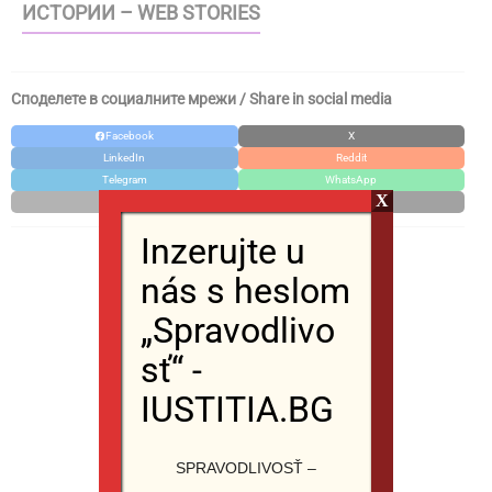
ИСТОРИИ – WEB STORIES
Споделете в социалните мрежи / Share in social media
Facebook
X
LinkedIn
Reddit
Telegram
WhatsApp
X
Email
Print
Inzerujte u
nás s heslom
„Spravodlivo
sť“ -
IUSTITIA.BG
SPRAVODLIVOSŤ –