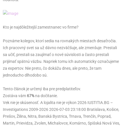
Kto je najdôležitejší zamestnanec vo firme?
Poznáme kolegov, ktorí sedia na rovnakých miestach desaťročia.
Ich pracovný svet sa už dávno nezväčšuje, ale zmenšuje. Prestali
sa učiť, prestali sa zaujímať o nové súvislosti a často prestali
prijímať spätnú väzbu. Napriek tomu ich automaticky označujeme
za expertov. Nie preto, čo dokážu dnes, ale preto, že tam
jednoducho dlhodobo sú.
Tento článok je určený iba pre predplatiteľov.
Zostáva vám
67%
na dočítanie.
Vek nie je skúsenosť. A lojalita nie je výkon 2026 IUSTITIA.BG –
Investigations 2009-2026 2026-07-03 23:18:00 Bratislava, Košice,
Prešov, Žilina, Nitra, Banská Bystrica, Trnava, Trenčín, Poprad,
Martin, Prievidza, Zvolen, Michalovce, Komárno, Spišská Nová Ves,