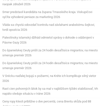
naopak zdraželi 2026
Smer predstavil kandidáta na župana Trnavského kraja. Viskupičovi
vyčíta vyhodené peniaze za marketing 2026
Vláda sa chystá odovzdať kontrolu nad závlahami arabskému šejkovi,
tvrdí opozícia 2026
Palestínsky islamský džihád odmietol správy o dohode o odzbrojení v
Pásme Gazy 2026
Do španielskej Ceuty prišli za 24 hodín desaťtisíce migrantov, na miesto
smeruje premiér 2026
Do španielskej Ceuty prišli za 24 hodín desaťtisíce migrantov, na miesto
smeruje premiér 2026
V Grécku naďalej bojujú s požiarmi, na Kréte ich komplikuje silný vietor
2026
Rast cien pohonných látok by sa mal v najbližšom týždni stabilizovať, trh
napäto sleduje situáciu v Iráne 2026
Ceny ropy klesli približne o dve percentá, cena Brentu skĺzla pod 88