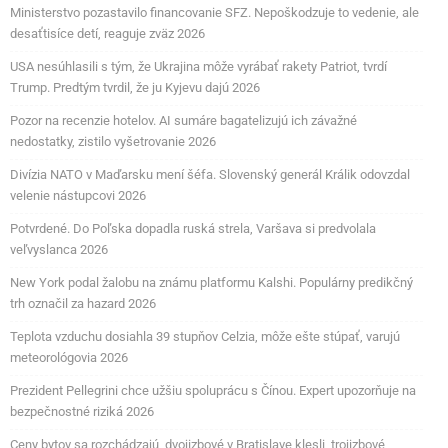
Ministerstvo pozastavilo financovanie SFZ. Nepoškodzuje to vedenie, ale
desaťtisíce detí, reaguje zväz 2026
USA nesúhlasili s tým, že Ukrajina môže vyrábať rakety Patriot, tvrdí
Trump. Predtým tvrdil, že ju Kyjevu dajú 2026
Pozor na recenzie hotelov. AI sumáre bagatelizujú ich závažné
nedostatky, zistilo vyšetrovanie 2026
Divízia NATO v Maďarsku mení šéfa. Slovenský generál Králik odovzdal
velenie nástupcovi 2026
Potvrdené. Do Poľska dopadla ruská strela, Varšava si predvolala
veľvyslanca 2026
New York podal žalobu na známu platformu Kalshi. Populárny predikčný
trh označil za hazard 2026
Teplota vzduchu dosiahla 39 stupňov Celzia, môže ešte stúpať, varujú
meteorológovia 2026
Prezident Pellegrini chce užšiu spoluprácu s Čínou. Expert upozorňuje na
bezpečnostné riziká 2026
Ceny bytov sa rozchádzajú, dvojizbové v Bratislave klesli, trojizbové