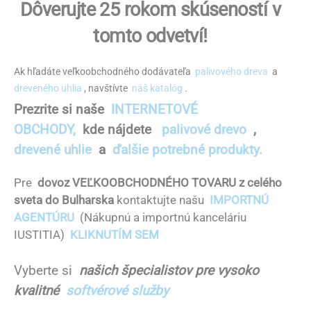
Dôverujte 25 rokom skúseností v
tomto odvetví!
Ak hľadáte veľkoobchodného dodávateľa
palivového dreva
a
dreveného uhlia
, navštívte
náš katalóg
.
Prezrite si naše
INTERNETOVÉ
OBCHODY,
kde nájdete
palivové drevo
,
drevené uhlie
a
ďalšie potrebné produkty.
Pre
dovoz VEĽKOOBCHODNÉHO TOVARU z celého
sveta do Bulharska
kontaktujte našu
IMPORTNÚ
AGENTÚRU
(Nákupnú a importnú kanceláriu
IUSTITIA)
KLIKNUTÍM SEM
Vyberte si
našich špecialistov pre vysoko
kvalitné
softvérové ​​služby