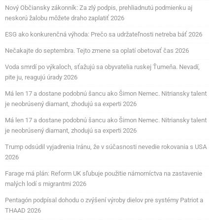
Nový Občiansky zákonník: Za zlý podpis, prehliadnutú podmienku aj
neskorú žalobu môžete draho zaplatiť 2026
ESG ako konkurenčná výhoda: Prečo sa udržateľnosti netreba báť 2026
Nečakajte do septembra. Tejto zmene sa oplatí obetovať čas 2026
Voda smrdí po výkaloch, sťažujú sa obyvatelia ruskej Ťumeňa. Nevadí,
pite ju, reagujú úrady 2026
Má len 17 a dostane podobnú šancu ako Šimon Nemec. Nitriansky talent
je neobrúsený diamant, zhodujú sa experti 2026
Má len 17 a dostane podobnú šancu ako Šimon Nemec. Nitriansky talent
je neobrúsený diamant, zhodujú sa experti 2026
Trump odsúdil vyjadrenia Iránu, že v súčasnosti nevedie rokovania s USA
2026
Farage má plán: Reform UK sľubuje použitie námorníctva na zastavenie
malých lodí s migrantmi 2026
Pentagón podpísal dohodu o zvýšení výroby dielov pre systémy Patriot a
THAAD 2026