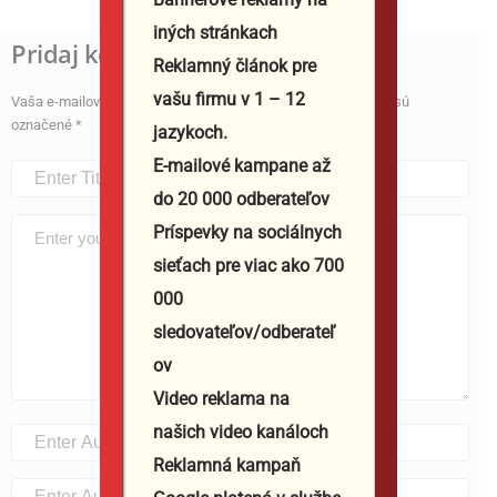
iných stránkach
Pridaj komentár
Reklamný článok pre
vašu firmu v 1 – 12
Vaša e-mailová adresa nebude zverejnená.
Vyžadované polia sú
označené
*
jazykoch.
E-mailové kampane až
do 20 000 odberateľov
Príspevky na sociálnych
sieťach pre viac ako 700
000
sledovateľov/odberateľ
ov
Video reklama na
našich video kanáloch
Reklamná kampaň