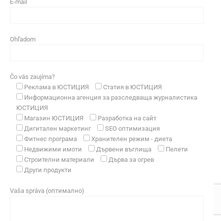
E-mail
Ohľadom
Čo vás zaujíma?
Реклама в ЮСТИЦИЯ
Статия в ЮСТИЦИЯ
Информационна агенция за разследваща журналистика
ЮСТИЦИЯ
Магазин ЮСТИЦИЯ
Разработка на сайт
Дигитален маркетинг
SEO оптимизация
Фитнес програма
Хранителен режим - диета
Недвижими имоти
Дървени въглища
Пелети
Строителни материали
Дърва за огрев
Други продукти
Vaša správa (оптимално)