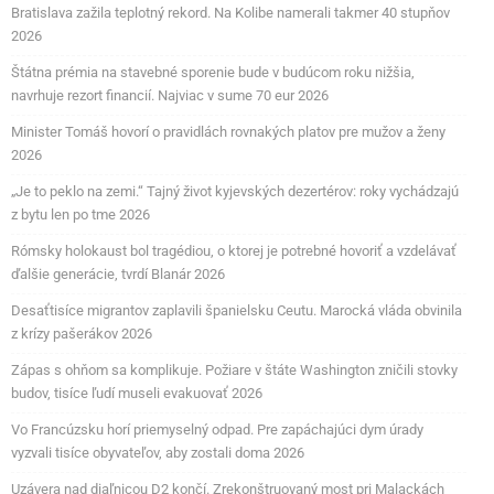
Bratislava zažila teplotný rekord. Na Kolibe namerali takmer 40 stupňov
2026
Štátna prémia na stavebné sporenie bude v budúcom roku nižšia,
navrhuje rezort financií. Najviac v sume 70 eur 2026
Minister Tomáš hovorí o pravidlách rovnakých platov pre mužov a ženy
2026
„Je to peklo na zemi.“ Tajný život kyjevských dezertérov: roky vychádzajú
z bytu len po tme 2026
Rómsky holokaust bol tragédiou, o ktorej je potrebné hovoriť a vzdelávať
ďalšie generácie, tvrdí Blanár 2026
Desaťtisíce migrantov zaplavili španielsku Ceutu. Marocká vláda obvinila
z krízy pašerákov 2026
Zápas s ohňom sa komplikuje. Požiare v štáte Washington zničili stovky
budov, tisíce ľudí museli evakuovať 2026
Vo Francúzsku horí priemyselný odpad. Pre zapáchajúci dym úrady
vyzvali tisíce obyvateľov, aby zostali doma 2026
Uzávera nad diaľnicou D2 končí. Zrekonštruovaný most pri Malackách