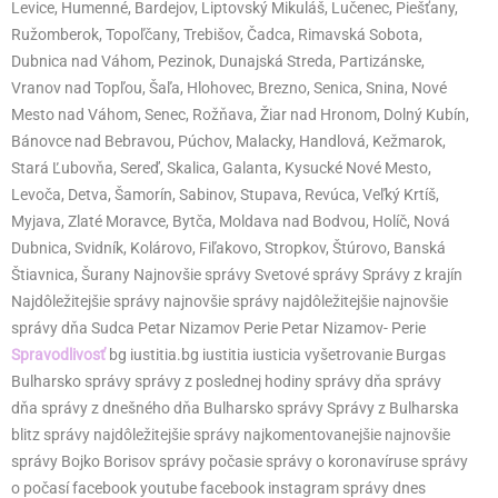
Levice, Humenné, Bardejov, Liptovský Mikuláš, Lučenec, Piešťany,
Ružomberok, Topoľčany, Trebišov, Čadca, Rimavská Sobota,
Dubnica nad Váhom, Pezinok, Dunajská Streda, Partizánske,
Vranov nad Topľou, Šaľa, Hlohovec, Brezno, Senica, Snina, Nové
Mesto nad Váhom, Senec, Rožňava, Žiar nad Hronom, Dolný Kubín,
Bánovce nad Bebravou, Púchov, Malacky, Handlová, Kežmarok,
Stará Ľubovňa, Sereď, Skalica, Galanta, Kysucké Nové Mesto,
Levoča, Detva, Šamorín, Sabinov, Stupava, Revúca, Veľký Krtíš,
Myjava, Zlaté Moravce, Bytča, Moldava nad Bodvou, Holíč, Nová
Dubnica, Svidník, Kolárovo, Fiľakovo, Stropkov, Štúrovo, Banská
Štiavnica, Šurany Najnovšie správy Svetové správy Správy z krajín
Najdôležitejšie správy najnovšie správy najdôležitejšie najnovšie
správy dňa Sudca Petar Nizamov Perie Petar Nizamov- Perie
Spravodlivosť
bg iustitia.bg iustitia iusticia vyšetrovanie Burgas
Bulharsko správy správy z poslednej hodiny správy dňa správy
dňa správy z dnešného dňa Bulharsko správy Správy z Bulharska
blitz správy najdôležitejšie správy najkomentovanejšie najnovšie
správy Bojko Borisov správy počasie správy o koronavíruse správy
o počasí facebook youtube facebook instagram správy dnes