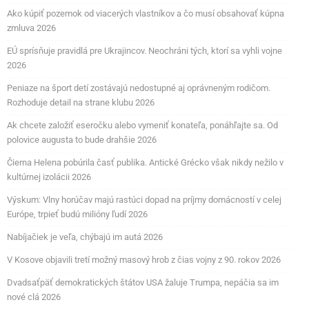
Ako kúpiť pozemok od viacerých vlastníkov a čo musí obsahovať kúpna
zmluva 2026
EÚ sprísňuje pravidlá pre Ukrajincov. Neochráni tých, ktorí sa vyhli vojne
2026
Peniaze na šport detí zostávajú nedostupné aj oprávneným rodičom.
Rozhoduje detail na strane klubu 2026
Ak chcete založiť eseročku alebo vymeniť konateľa, ponáhľajte sa. Od
polovice augusta to bude drahšie 2026
Čierna Helena pobúrila časť publika. Antické Grécko však nikdy nežilo v
kultúrnej izolácii 2026
Výskum: Vlny horúčav majú rastúci dopad na príjmy domácností v celej
Európe, trpieť budú milióny ľudí 2026
Nabíjačiek je veľa, chýbajú im autá 2026
V Kosove objavili tretí možný masový hrob z čias vojny z 90. rokov 2026
Dvadsaťpäť demokratických štátov USA žaluje Trumpa, nepáčia sa im
nové clá 2026