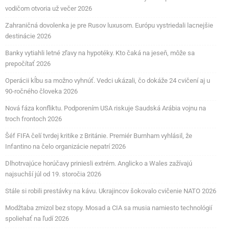
vodičom otvoria už večer 2026
Zahraničná dovolenka je pre Rusov luxusom. Európu vystriedali lacnejšie
destinácie 2026
Banky vytiahli letné zľavy na hypotéky. Kto čaká na jeseň, môže sa
prepočítať 2026
Operácii kĺbu sa možno vyhnúť. Vedci ukázali, čo dokáže 24 cvičení aj u
90-ročného človeka 2026
Nová fáza konfliktu. Podporením USA riskuje Saudská Arábia vojnu na
troch frontoch 2026
Šéf FIFA čelí tvrdej kritike z Británie. Premiér Burnham vyhlásil, že
Infantino na čelo organizácie nepatrí 2026
Dlhotrvajúce horúčavy priniesli extrém. Anglicko a Wales zažívajú
najsuchší júl od 19. storočia 2026
Stále si robili prestávky na kávu. Ukrajincov šokovalo cvičenie NATO 2026
Modžtaba zmizol bez stopy. Mosad a CIA sa musia namiesto technológií
spoliehať na ľudí 2026