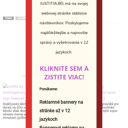
IUSTITIA.BG má na svojej
webovej stránke státisíce
ТЕМИ
OSOBNOSTI PRE HN
návštevníkov.
Poskytujeme
najdôležitejšie a najnovšie
správy a vyšetrovania v 12
Юстиция Иванова
jazykoch.
http://iustitia.bg/
KLIKNITE SEM A
СВЪРЗАНИ СТАТИИ
ОЩЕ ОТ АВТОРА
ZISTITE VIAC!
Ponúkame:
Reklamné bannery na
Rodičovský dôchodok
Ako kúpiť pozemok od
EÚ sprísňuje pravidlá pre
dorazí na účty seniorov.
viacerých vlastníkov a čo
Ukrajincov. Neochráni
stránke až v 12
Mnohí však dostanú
musí obsahovať kúpna
tých, ktorí sa vyhli vojne
výrazne menej ako v
zmluva 2026
2026
minulosti (príklad) 2026
jazykoch
Bannerové reklamy na