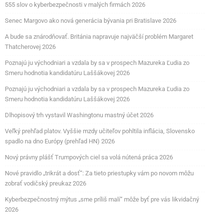
555 slov o kyberbezpečnosti v malých firmách 2026
Senec Margovo ako nová generácia bývania pri Bratislave 2026
A bude sa znárodňovať. Británia napravuje najväčší problém Margaret
Thatcherovej 2026
Poznajú ju východniari a vzdala by sa v prospech Mazureka Ľudia zo
Smeru hodnotia kandidatúru Laššákovej 2026
Poznajú ju východniari a vzdala by sa v prospech Mazureka Ľudia zo
Smeru hodnotia kandidatúru Laššákovej 2026
Dlhopisový trh vystavil Washingtonu mastný účet 2026
Veľký prehľad platov. Vyššie mzdy učiteľov pohltila inflácia, Slovensko
spadlo na dno Európy (prehľad HN) 2026
Nový právny plášť Trumpových ciel sa volá nútená práca 2026
Nové pravidlo „trikrát a dosť“: Za tieto priestupky vám po novom môžu
zobrať vodičský preukaz 2026
Kyberbezpečnostný mýtus „sme príliš malí“ môže byť pre vás likvidačný
2026