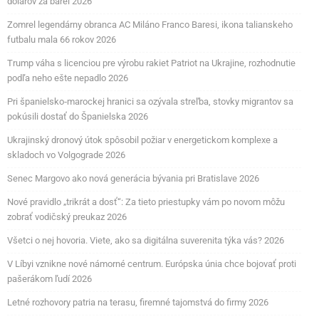
dolárov za barel 2026
Zomrel legendárny obranca AC Miláno Franco Baresi, ikona talianskeho
futbalu mala 66 rokov 2026
Trump váha s licenciou pre výrobu rakiet Patriot na Ukrajine, rozhodnutie
podľa neho ešte nepadlo 2026
Pri španielsko‑marockej hranici sa ozývala streľba, stovky migrantov sa
pokúsili dostať do Španielska 2026
Ukrajinský dronový útok spôsobil požiar v energetickom komplexe a
skladoch vo Volgograde 2026
Senec Margovo ako nová generácia bývania pri Bratislave 2026
Nové pravidlo „trikrát a dosť“: Za tieto priestupky vám po novom môžu
zobrať vodičský preukaz 2026
Všetci o nej hovoria. Viete, ako sa digitálna suverenita týka vás? 2026
V Líbyi vznikne nové námorné centrum. Európska únia chce bojovať proti
pašerákom ľudí 2026
Letné rozhovory patria na terasu, firemné tajomstvá do firmy 2026