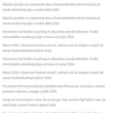
Maroko použilo na rozohnanie davu zhromaždeného okolo hranice pri
Ceute slzotvorný plyn a vodné delá 2026
Maroko použilo na rozohnanie davu zhromaždeného okolo hranice pri
Ceute slzotvorný plyn a vodné delá 2026
Slovensko čelí kritike za prístup k zdravotne znevýhodneným. Podľa
mimovládok nezabezpečuje ochranu ich práv 2026
Misia OSN v Libanone čoskoro skončí. Ankara má už záujem vstúpiť do
novej medzinárodnej koalície 2026
Slovensko čelí kritike za prístup k zdravotne znevýhodneným. Podľa
mimovládok nezabezpečuje ochranu ich práv 2026
Misia OSN v Libanone čoskoro skončí. Ankara má už záujem vstúpiť do
novej medzinárodnej koalície 2026
PS poslalo firme Korčokovej manželky desaťtisíce eur. Za prácu v strane
poberám odmenu, reaguje politik 2026
Stroje sú čoraz lepšie v tom, že sú strojmi. My musíme byť lepší v tom, že
sme ľudia, hovorí Terence Mauri 2026