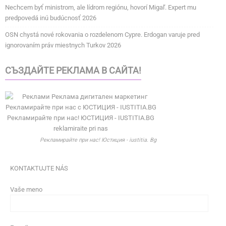
Nechcem byť ministrom, ale lídrom regiónu, hovorí Migaľ. Expert mu
predpovedá inú budúcnosť 2026
OSN chystá nové rokovania o rozdelenom Cypre. Erdogan varuje pred
ignorovaním práv miestnych Turkov 2026
СЪЗДАЙТЕ РЕКЛАМА В САЙТА!
Рекламирайте при нас! Юстиция - iustitia. Bg
KONTAKTUJTE NÁS
Vaše meno