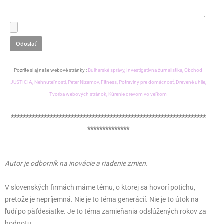
Pozrite si aj naše webové stránky :
Bulharské správy,
Investigatívna žurnalistika,
Obchod
JUSTICIA,
Nehnuteľnosti,
Peter Nizamov,
Fitness,
Potraviny pre domácnosť,
Drevené uhlie,
Tvorba webových stránok,
Kúrenie drevom vo veľkom
*****************************************************************
**************
Autor je odborník na inovácie a riadenie zmien.
V slovenských firmách máme tému, o ktorej sa hovorí potichu,
pretože je nepríjemná. Nie je to téma generácií. Nie je to útok na
ľudí po päťdesiatke. Je to téma zamieňania odslúžených rokov za
hodnotu.