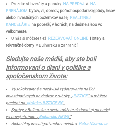
Prezrite si inzeráty a ponuky
NA PREDAJ
a
NA
PRENÁJOM
bytov, víl, domov, poľnohospodárskej pôdy, lesov
alebo investičných pozemkov našej
REALITNEJ
KANCELÁRIE
na pobreží, v horách, na dedine alebo vo
veľkomeste.
U nás si môžete tiež
REZERVOVAŤ ONLINE
Hotely a
rekreačné domy
v Bulharsku a zahraničí
Sledujte naše médiá, aby ste boli
informovaní o dianí v politike a
spoločenskom živote:
Vysokokvalitné a nezávislé vyšetrovania našich
investigatívnych novinárov z rubriky „
JUSTICE
“ si môžete
prečítať na
stránke JUSTICE.BG
.
Správy z Bulharska a sveta môžete sledovať aj na našej
webovej stránke
„
Bulharsko NEWS
“
Alebo blog investigatívneho novinára
Petra Nizamova