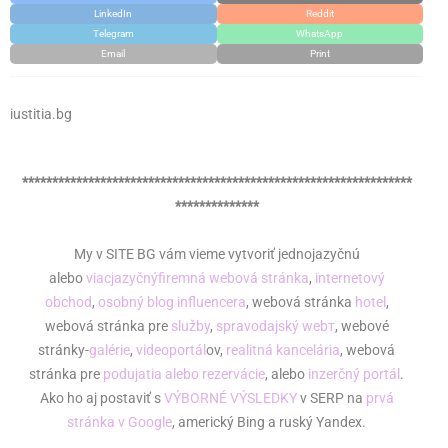
LinkedIn
Reddit
Telegram
WhatsApp
Email
Print
iustitia.bg
*****************************************************************
**************
My v SITE BG vám vieme vytvoriť jednojazyčnú
alebo
viacjazyčný
firemná webová stránka
,
internetový
obchod
,
osobný blog influencera
, webová stránka
hotel
,
webová stránka pre
služby
,
spravodajský webт
, webové
stránky-
galérie
,
videoportál
ov,
realitná kancelária
, webová
stránka pre
podujatia alebo rezervácie
, alebo
inzerčný portál
.
Ako ho aj postaviť s
VÝBORNÉ VÝSLEDKY
v SERP na
prvá
stránka v Google
, americký Bing a ruský Yandex.