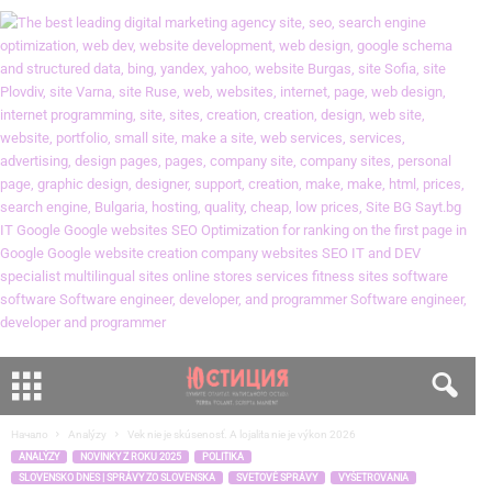
Начало
Analýzy
Vek nie je skúsenosť. A lojalita nie je výkon 2026
ANALÝZY
NOVINKY Z ROKU 2025
POLITIKA
SLOVENSKO DNES | SPRÁVY ZO SLOVENSKA
SVETOVÉ SPRÁVY
VYŠETROVANIA