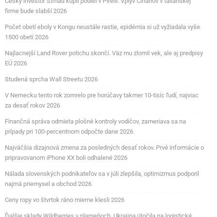
Český investor Strnad kúpil podiel v Pirelli. Vplyv Číňanov v talianskej
firme bude slabší 2026
Počet obetí eboly v Kongu neustále rastie, epidémia si už vyžiadala vyše
1500 obetí 2026
Najlacnejší Land Rover potichu skončí. Väz mu zlomil vek, ale aj predpisy
EÚ 2026
Studená sprcha Wall Streetu 2026
V Nemecku tento rok zomrelo pre horúčavy takmer 10-tisíc ľudí, najviac
za desať rokov 2026
Finančná správa odmieta plošné kontroly vodičov, zameriava sa na
prípady pri 100-percentnom odpočte dane 2026
Najväčšia dizajnová zmena za posledných desať rokov. Prvé informácie o
pripravovanom iPhone XX boli odhalené 2026
Nálada slovenských podnikateľov sa v júli zlepšila, optimizmus podporil
najmä priemysel a obchod 2026
Ceny ropy vo štvrtok ráno mierne klesli 2026
Ďalšie sklady Wildberries v plameňoch. Ukrajina útočila na logistické