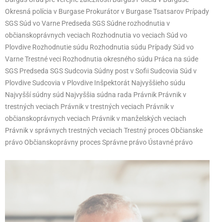
Okresná polícia v Burgase Prokurátor v Burgase Tsatsarov Prípady
SGS Súd vo Varne Predseda SGS Súdne rozhodnutia v
občianskoprávnych veciach Rozhodnutia vo veciach Súd vo
Plovdive Rozhodnutie súdu Rozhodnutia súdu Prípady Súd vo
Varne Trestné veci Rozhodnutia okresného súdu Práca na súde
SGS Predseda SGS Sudcovia Súdny post v Sofii Sudcovia Súd v
Plovdive Sudcovia v Plovdive Inšpektorát Najvyššieho súdu
Najvyšší súdny súd Najvyššia súdna rada Právnik Právnik v
trestných veciach Právnik v trestných veciach Právnik v
občianskoprávnych veciach Právnik v manželských veciach
Právnik v správnych trestných veciach Trestný proces Občianske
právo Občianskoprávny proces Správne právo Ústavné právo