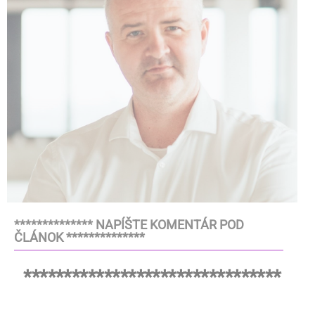
************** NAPÍŠTE KOMENTÁR POD
ČLÁNOK **************
********************************