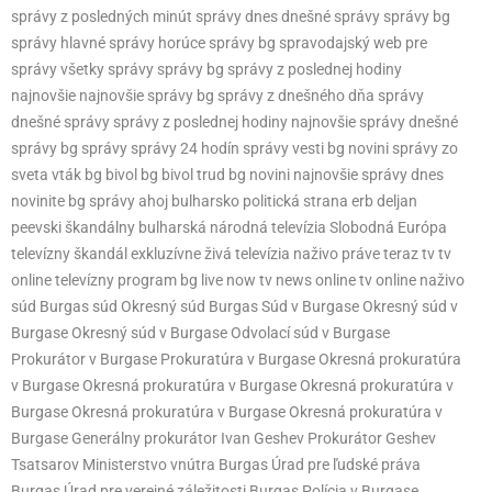
správy z posledných minút správy dnes dnešné správy správy bg
správy hlavné správy horúce správy bg spravodajský web pre
správy všetky správy správy bg správy z poslednej hodiny
najnovšie najnovšie správy bg správy z dnešného dňa správy
dnešné správy správy z poslednej hodiny najnovšie správy dnešné
správy bg správy správy 24 hodín správy vesti bg novini správy zo
sveta vták bg bivol bg bivol trud bg novini najnovšie správy dnes
novinite bg správy ahoj bulharsko politická strana erb deljan
peevski škandálny bulharská národná televízia Slobodná Európa
televízny škandál exkluzívne živá televízia naživo práve teraz tv tv
online televízny program bg live now tv news online tv online naživo
súd Burgas súd Okresný súd Burgas Súd v Burgase Okresný súd v
Burgase Okresný súd v Burgase Odvolací súd v Burgase
Prokurátor v Burgase Prokuratúra v Burgase Okresná prokuratúra
v Burgase Okresná prokuratúra v Burgase Okresná prokuratúra v
Burgase Okresná prokuratúra v Burgase Okresná prokuratúra v
Burgase Generálny prokurátor Ivan Geshev Prokurátor Geshev
Tsatsarov Ministerstvo vnútra Burgas Úrad pre ľudské práva
Burgas Úrad pre verejné záležitosti Burgas Polícia v Burgase