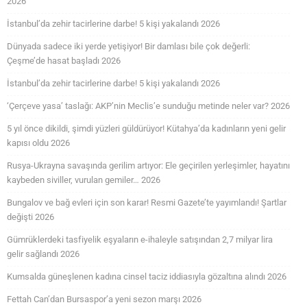
2026
İstanbul’da zehir tacirlerine darbe! 5 kişi yakalandı 2026
Dünyada sadece iki yerde yetişiyor! Bir damlası bile çok değerli:
Çeşme’de hasat başladı 2026
İstanbul’da zehir tacirlerine darbe! 5 kişi yakalandı 2026
‘Çerçeve yasa’ taslağı: AKP’nin Meclis’e sunduğu metinde neler var? 2026
5 yıl önce dikildi, şimdi yüzleri güldürüyor! Kütahya’da kadınların yeni gelir
kapısı oldu 2026
Rusya-Ukrayna savaşında gerilim artıyor: Ele geçirilen yerleşimler, hayatını
kaybeden siviller, vurulan gemiler… 2026
Bungalov ve bağ evleri için son karar! Resmi Gazete’te yayımlandı! Şartlar
değişti 2026
Gümrüklerdeki tasfiyelik eşyaların e-ihaleyle satışından 2,7 milyar lira
gelir sağlandı 2026
Kumsalda güneşlenen kadına cinsel taciz iddiasıyla gözaltına alındı 2026
Fettah Can’dan Bursaspor’a yeni sezon marşı 2026