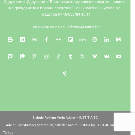
Сдружение „Сдружение "Български юридически комитет - защита
на гражданите с правни средства" ЕИК: 205028308 Бургас, ул.
Гладстон № 18 056/84 45 14
Свържете се с нас :
editors@iustitia.bg
Bizimle Reklam Verin Adalet – IUSTITIA.BG
Adalet | araştırmacı gazetecilik, haberler, analiz | iustitia.bg | ЮСТИЦИЯ –
Türkçe