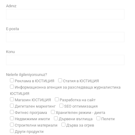
Adınız
E-posta
Konu
Nelerle ilgileniyorsunuz?
Реклама в ЮСТИЦИЯ
Статия в ЮСТИЦИЯ
Информационна агенция за разследваща журналистика
ЮСТИЦИЯ
Магазин ЮСТИЦИЯ
Разработка на сайт
Дигитален маркетинг
SEO оптимизация
Фитнес програма
Хранителен режим - диета
Недвижими имоти
Дървени въглища
Пелети
Строителни материали
Дърва за огрев
Други продукти