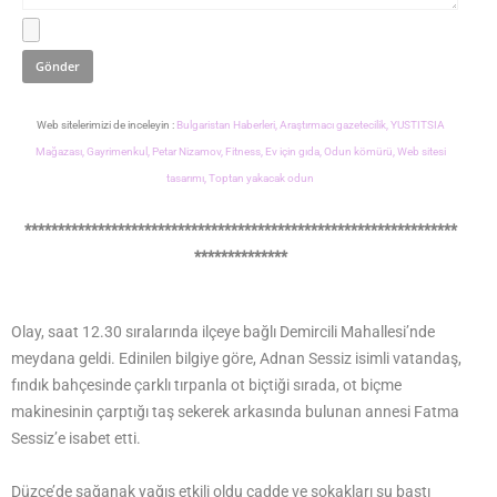
Web sitelerimizi de inceleyin :
Bulgaristan Haberleri,
Araştırmacı gazetecilik,
YUSTITSIA
Mağazası,
Gayrimenkul,
Petar Nizamov,
Fitness,
Ev için gıda,
Odun kömürü,
Web sitesi
tasarımı,
Toptan yakacak odun
*****************************************************************
**************
Olay, saat 12.30 sıralarında ilçeye bağlı Demircili Mahallesi’nde
meydana geldi. Edinilen bilgiye göre, Adnan Sessiz isimli vatandaş,
fındık bahçesinde çarklı tırpanla ot biçtiği sırada, ot biçme
makinesinin çarptığı taş sekerek arkasında bulunan annesi Fatma
Sessiz’e isabet etti.
Düzce’de sağanak yağış etkili oldu cadde ve sokakları su bastı