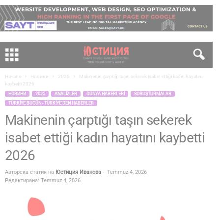
Начало
Новини
2025
Makinenin çarptığı taşın sekerek isabet ettiği kadın hayatını
kaybetti 2026
НОВИНИ
2025
ANALIZLER
DÜNYA HABERLERI
SORUŞTURMALAR
TÜRKIYE BUGÜN - TÜRKIYE'DEN HABERLER
Makinenin çarptığı taşın sekerek
isabet ettiği kadın hayatını kaybetti
2026
Авторска статия на
Юстиция Иванова
-
Temmuz 4, 2026
Редактирана: Temmuz 4, 2026