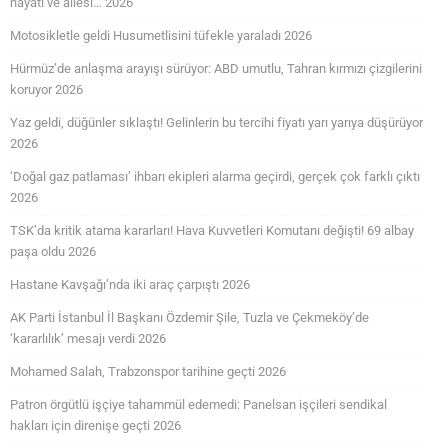
hayatı ve ailesi… 2026
Motosikletle geldi Husumetlisini tüfekle yaraladı 2026
Hürmüz’de anlaşma arayışı sürüyor: ABD umutlu, Tahran kırmızı çizgilerini
koruyor 2026
Yaz geldi, düğünler sıklaştı! Gelinlerin bu tercihi fiyatı yarı yarıya düşürüyor
2026
‘Doğal gaz patlaması’ ihbarı ekipleri alarma geçirdi, gerçek çok farklı çıktı
2026
TSK’da kritik atama kararları! Hava Kuvvetleri Komutanı değişti! 69 albay
paşa oldu 2026
Hastane Kavşağı’nda iki araç çarpıştı 2026
AK Parti İstanbul İl Başkanı Özdemir Şile, Tuzla ve Çekmeköy’de
‘kararlılık’ mesajı verdi 2026
Mohamed Salah, Trabzonspor tarihine geçti 2026
Patron örgütlü işçiye tahammül edemedi: Panelsan işçileri sendikal
hakları için direnişe geçti 2026