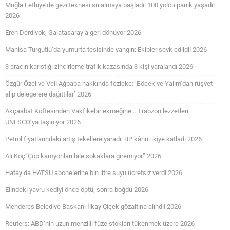
Muğla Fethiye’de gezi teknesi su almaya başladı: 100 yolcu panik yaşadı!
2026
Eren Derdiyok, Galatasaray’a geri dönüyor 2026
Manisa Turgutlu’da yumurta tesisinde yangın: Ekipler sevk edildi! 2026
3 aracın karıştığı zincirleme trafik kazasında 3 kişi yaralandı 2026
Özgür Özel ve Veli Ağbaba hakkında fezleke: ‘Böcek ve Yalım’dan rüşvet
alıp delegelere dağıttılar’ 2026
Akçaabat Köftesinden Vakfıkebir ekmeğine… Trabzon lezzetleri
UNESCO’ya taşınıyor 2026
Petrol fiyatlarındaki artış tekellere yaradı: BP kârını ikiye katladı 2026
Ali Koç“Çöp kamyonları bile sokaklara giremiyor” 2026
Hatay’da HATSU abonelerine bin litre suyu ücretsiz verdi 2026
Elindeki yavru kediyi önce öptü, sonra boğdu 2026
Menderes Belediye Başkanı İlkay Çiçek gözaltına alındı! 2026
Reuters: ABD’nin uzun menzilli füze stokları tükenmek üzere 2026