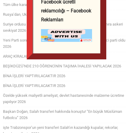
Facebook ücretli
Tüm ülke karanlığa gömüldü! ABD’yi suçladılar 2026
reklamcılığı – Facebook
Rusya’dan, Ukrayna’ya balistik füze yağmuru! 2026
Reklamları
Suriye ordusu seferberlik ilan etti! Askerler izinden çağırıldı! Sınıra askeri
sevkiyat 2026
Yeni Parti sonrası son anket sonuçları açıklandı: CHP yine ikinci parti oldu
2026
ARAÇ KİRALAMA HİZMETİ ALINACAKTIR 2026
BEŞİKDÜZÜ’NDE 210 ÖĞRENCİNİN TAŞIMA İHALESİ YAPILACAK 2026
BİNA İŞLERİ YAPTIRILACAKTIR 2026
BİNA İŞLERİ YAPTIRILACAKTIR 2026
Özelde yüksek maliyetli ameliyat, devlet hastanesinde malzeme ücretine
yapılıyor 2026
Başkan Doğan, Salah transferi hakkında konuştu! “En büyük Müslüman
futbolcu” 2026
işte Trabzonspor’un yeni transferi Salah’ın kazandığı kupalar, rekorlar,