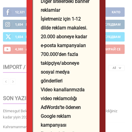
Diğer sitelerdeki banner
reklamlar
12,321
Фенове
КАТО
İşletmeniz için 1-12
1,654
Последователи
ПОСЛЕДВАМ
dilde reklam makalesi.
20.000 aboneye kadar
1,654
Последователи
ПОСЛЕДВАМ
e-posta kampanyaları
4,380
абонати
АБОНИРАЙ СЕ
700.000’den fazla
takipçiye/aboneye
IMPORT / EXPORT
All
sosyal medya
gönderileri
Video kanallarımızda
SON YAZILAR
video reklamcılığı
AdWords’te ödenen
Etimesgut Belediyesi’nde sarsıcı itiraf: 5 Sene buradayız yiyebildiğiniz
Google reklam
kadar yiyin 2026
kampanyası
Kahramanmaraş’ta 3,7 büyüklüğünde deprem! 2026