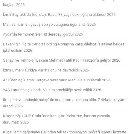
başladı 2026
İzmir Bayraklı’da feci olay: Baba, 33 yaşındaki oğlunu öldürdü! 2026
Manisalı uzman çavuş son yolculuğuna uğurlandı! 2026
Aydın’da termometreler 40 dereceyi gördü! 2026
Bakanlığın İliç’te Cengiz Holding’e onayına karşı dilekçe: ‘Faaliyet belgesi
iptal edilsin’ 2026
Sanayi ve Teknoloji Bakanı Mehmet Fatih Kacır Trabzon’a geliyor 2026
İzmir Limanı Türkiye Varlık Fonu’na devredildi! 2026
AKP’den açıklama: Çerçeve yasa yarın Meclis’e sunulacak 2026
YAŞ kararları açıklandı: 63 isim emekliliğe sevk edildi 2026
İktidarın ‘vatandaşlık satışı’ da soruşturma konusu oldu: 7 şirkete kayyım
atandı 2026
Kılıçdaroğlu CHP Grubu’nda konuştu: ‘Yolsuzun, hırsızın yanında
durulmaz’ 2026
Kilosu altın değerinde! Dalından tek tek toplanıyor! Coğrafi işaretli lezzette