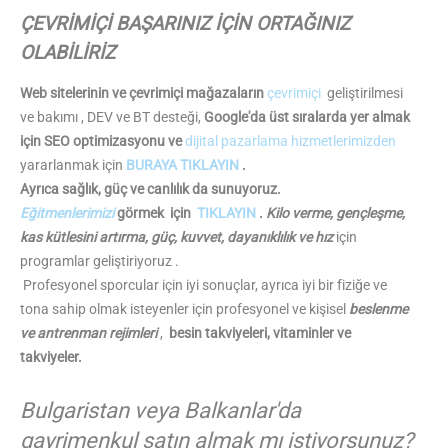
ÇEVRİMİÇİ BAŞARINIZ İÇİN ORTAĞINIZ
OLABİLİRİZ
Web sitelerinin ve çevrimiçi mağazaların
çevrimiçi
geliştirilmesi
ve bakımı , DEV ve BT desteği,
Google'da üst sıralarda yer almak
için SEO optimizasyonu ve
dijital pazarlama hizmetlerimizden
yararlanmak için
BURAYA TIKLAYIN
.
Ayrıca sağlık, güç ve canlılık da sunuyoruz.
Eğitmenlerimizi
görmek için
TIKLAYIN
.
Kilo verme, gençleşme,
kas kütlesini artırma, güç, kuvvet, dayanıklılık ve hız
için
programlar geliştiriyoruz .
Profesyonel sporcular için iyi sonuçlar, ayrıca iyi bir fiziğe ve
tona sahip olmak isteyenler için profesyonel ve kişisel
beslenme
ve antrenman rejimleri
,
besin takviyeleri, vitaminler ve
takviyeler.
Bulgaristan veya Balkanlar'da
gayrimenkul satın almak mı istiyorsunuz?