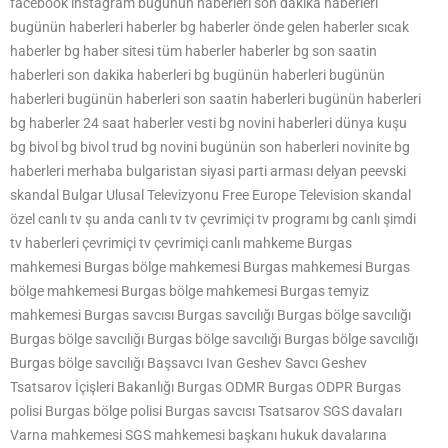
facebook instagram bugünün haberleri son dakika haberleri
bugünün haberleri haberler bg haberler önde gelen haberler sıcak
haberler bg haber sitesi tüm haberler haberler bg son saatin
haberleri son dakika haberleri bg bugünün haberleri bugünün
haberleri bugünün haberleri son saatin haberleri bugünün haberleri
bg haberler 24 saat haberler vesti bg novini haberleri dünya kuşu
bg bivol bg bivol trud bg novini bugünün son haberleri novinite bg
haberleri merhaba bulgaristan siyasi parti arması delyan peevski
skandal Bulgar Ulusal Televizyonu Free Europe Television skandal
özel canlı tv şu anda canlı tv tv çevrimiçi tv programı bg canlı şimdi
tv haberleri çevrimiçi tv çevrimiçi canlı mahkeme Burgas
mahkemesi Burgas bölge mahkemesi Burgas mahkemesi Burgas
bölge mahkemesi Burgas bölge mahkemesi Burgas temyiz
mahkemesi Burgas savcısı Burgas savcılığı Burgas bölge savcılığı
Burgas bölge savcılığı Burgas bölge savcılığı Burgas bölge savcılığı
Burgas bölge savcılığı Başsavcı Ivan Geshev Savcı Geshev
Tsatsarov İçişleri Bakanlığı Burgas ODMR Burgas ODPR Burgas
polisi Burgas bölge polisi Burgas savcısı Tsatsarov SGS davaları
Varna mahkemesi SGS mahkemesi başkanı hukuk davalarına