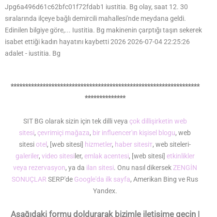
*****************************************************************
**************
SIT BG olarak sizin için tek dilli veya
çok dilli
şirketin web
sitesi
,
çevrimiçi mağaza
,
bir influencer'ın kişisel blogu
, web
sitesi
otel
, [web sitesi]
hizmetler
,
haber sitesiт
, web siteleri-
galeriler
,
video sitesi
ler,
emlak acentesi
, [web sitesi]
etkinlikler
veya rezervasyon
, ya da
ilan sitesi
. Onu nasıl dikersek
ZENGİN
SONUÇLAR
SERP'de
Google'da ilk sayfa
, Amerikan Bing ve Rus
Yandex.
Aşağıdaki formu doldurarak bizimle iletişime geçin |