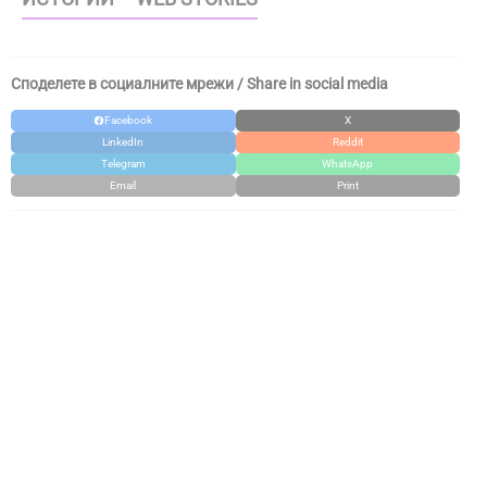
Споделете в социалните мрежи / Share in social media
Facebook
X
LinkedIn
Reddit
Telegram
WhatsApp
Email
Print