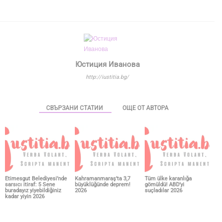
Юстиция Иванова
http://iustitia.bg/
СВЪРЗАНИ СТАТИИ
ОЩЕ ОТ АВТОРА
Etimesgut Belediyesi’nde
Kahramanmaraş’ta 3,7
Tüm ülke karanlığa
sarsıcı itiraf: 5 Sene
büyüklüğünde deprem!
gömüldü! ABD’yi
buradayız yiyebildiğiniz
2026
suçladılar 2026
kadar yiyin 2026