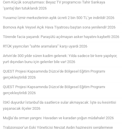
Cem Küçük soruşturması: Beyaz TV programcısı Tahir Sarıkaya
‘şantaj’dan tutuklandı 2026
Yuvamız İzmir merkezlerinin aylık ücreti 2 bin 500 TL’ye indirildi! 2026
Bornova Aşık Veysel Açık Hava Tiyatrosu baştan sona yenilendi! 2026
Törende facia yaşandı: Paraşütü açılmayan asker hayatını kaybetti 2026
RTÜK yayıncıları “sahte aramalara” karşı uyardı 2026
Artvin’de 300 yıldır süren kadim gelenek: Yılda sadece bir kere yapılıyor,
yurt dışından bunu için gelenler bile var! 2026
QUEST Projesi Kapsamında Düzce’de Bölgesel Eğitim Programı
gerçekleştirildi 2026
QUEST Projesi Kapsamında Düzce’de Bölgesel Eğitim Programı
gerçekleştirildi 2026
İSKİ duyurdu! İstanbul’da saatlerce sular akmayacak: İşte su kesintisi
yaşanacak ilçeler 2026
Muğla’da orman yangını: Havadan ve karadan yoğun müdahale! 2026
Trabzonspor’un Eski Yöneticisi Nevzat Aydın hazinesini sergilemeye