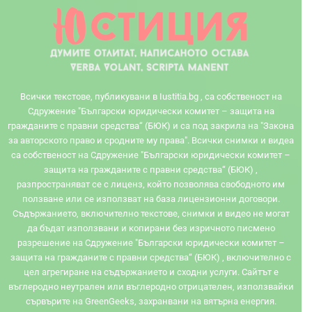
Всички текстове, публикувани в Iustitia.bg , са собственост на
Сдружение "Български юридически комитет – защита на
гражданите с правни средства“ (БЮК) и са под закрила на "Закона
за авторското право и сродните му права". Всички снимки и видеа
са собственост на Сдружение "Български юридически комитет –
защита на гражданите с правни средства“ (БЮК) ,
разпространяват се с лиценз, който позволява свободното им
ползване или се използват на база лицензионни договори.
Съдържанието, включително текстове, снимки и видео не могат
да бъдат използвани и копирани без изричното писмено
разрешение на Сдружение "Български юридически комитет –
защита на гражданите с правни средства“ (БЮК) , включително с
цел агрегиране на съдържанието и сходни услуги. Сайтът e
въглеродно неутрален или въглеродно отрицателен, използвайки
сървърите на GreenGeeks, захранвани на вятърна енергия.