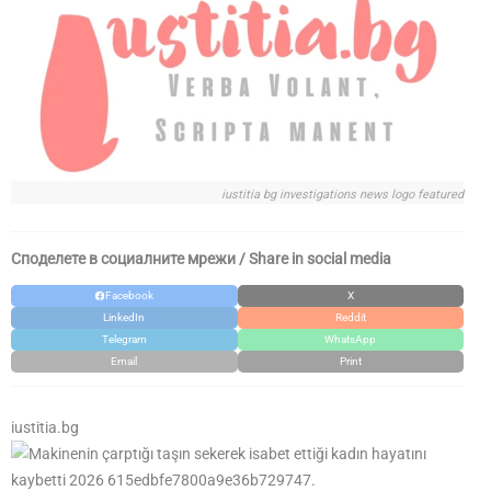
iustitia bg investigations news logo featured
Споделете в социалните мрежи / Share in social media
Facebook
X
LinkedIn
Reddit
Telegram
WhatsApp
Email
Print
iustitia.bg