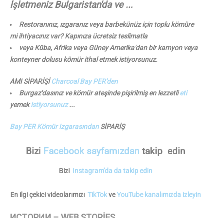
İşletmeniz Bulgaristan'da ve ...
Restoranınız, ızgaranız veya barbekünüz için toplu kömüre
mi ihtiyacınız var? Kapınıza ücretsiz teslimatla
veya Küba, Afrika veya Güney Amerika'dan bir kamyon veya
konteyner dolusu kömür ithal etmek istiyorsunuz.
AMI SİPARİŞİ
Charcoal Bay PER'den
Burgaz'dasınız ve kömür ateşinde pişirilmiş en lezzetli
eti
yemek
istiyorsunuz
...
Bay PER Kömür Izgarasından
SİPARİŞ
Bizi
Facebook sayfamızdan
takip edin
Bizi
Instagram'da da takip edin
En ilgi çekici videolarımızı
TikTok
ve
YouTube kanalımızda izleyin
ИСТОРИИ – WEB STORIES