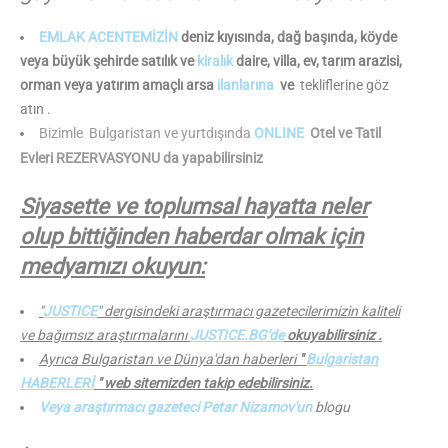
EMLAK ACENTEMİZİN
deniz kıyısında, dağ başında, köyde
veya büyük şehirde satılık ve
kiralık
daire, villa, ev, tarım arazisi,
orman veya yatırım amaçlı arsa
ilanlarına
ve
tekliflerine göz
atın .
Bizimle
Bulgaristan ve yurtdışında
ONLINE
Otel ve Tatil
Evleri REZERVASYONU da yapabilirsiniz
Siyasette ve toplumsal hayatta neler
olup bittiğinden haberdar olmak için
medyamızı okuyun:
"
JUSTICE
" dergisindeki araştırmacı gazetecilerimizin kaliteli
ve bağımsız araştırmalarını
JUSTICE.BG'de
okuyabilirsiniz .
Ayrıca Bulgaristan ve Dünya'dan haberleri
"
Bulgaristan
HABERLERİ
" web sitemizden takip edebilirsiniz.
Veya araştırmacı gazeteci Petar Nizamov'un
blogu