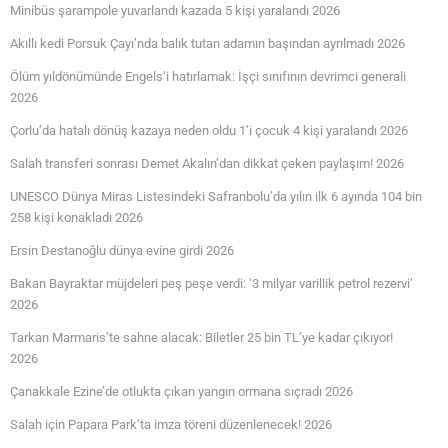
Minibüs şarampole yuvarlandı kazada 5 kişi yaralandı 2026
Akıllı kedi Porsuk Çayı’nda balık tutan adamın başından ayrılmadı 2026
Ölüm yıldönümünde Engels’i hatırlamak: İşçi sınıfının devrimci generali
2026
Çorlu’da hatalı dönüş kazaya neden oldu 1’i çocuk 4 kişi yaralandı 2026
Salah transferi sonrası Demet Akalın’dan dikkat çeken paylaşım! 2026
UNESCO Dünya Miras Listesindeki Safranbolu’da yılın ilk 6 ayında 104 bin
258 kişi konakladı 2026
Ersin Destanoğlu dünya evine girdi 2026
Bakan Bayraktar müjdeleri peş peşe verdi: ‘3 milyar varillik petrol rezervi’
2026
Tarkan Marmaris’te sahne alacak: Biletler 25 bin TL’ye kadar çıkıyor!
2026
Çanakkale Ezine’de otlukta çıkan yangın ormana sıçradı 2026
Salah için Papara Park’ta imza töreni düzenlenecek! 2026