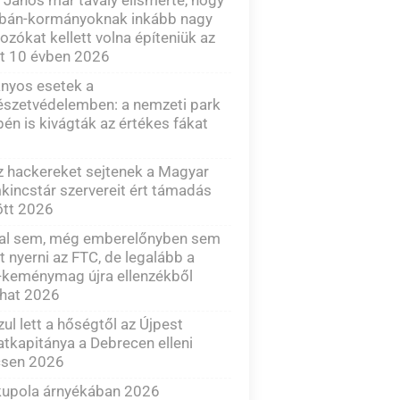
rbán-kormányoknak inkább nagy
rozókat kellett volna építeniük az
t 10 évben 2026
nyos esetek a
észetvédelemben: a nemzeti park
én is kivágták az értékes fákat
 hackereket sejtenek a Magyar
kincstár szervereit ért támadás
tt 2026
tal sem, még emberelőnyben sem
t nyerni az FTC, de legalább a
-keménymag újra ellenzékből
dhat 2026
ul lett a hőségtől az Újpest
tkapitánya a Debrecen elleni
sen 2026
kupola árnyékában 2026