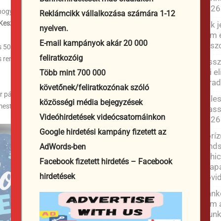
2026
 hogy alkossanak egy különleges, egyedi receptet, amely
Reklámcikk vállalkozása számára 1-12
Keszi
nevet.
Sok j
nyelven.
nem e
E-mail kampányok akár 20 000
látsz
s 50. évfordulója alkalmából megrendezett jubileumi
feliratkozóig
 reményeink szerint hosszú évekre Dunakeszi egyik
Vissz
aki e
Több mint 700 000
Híra
követőnek/feliratkozónak szóló
tor pályázókat! Találjuk meg együtt a
Cool Keszit
, Dunakeszi
Pales
közösségi média bejegyzések
mester.
Massi
Videóhirdetések videócsatornáinkon
2026
Google hirdetési kampány fizetett az
Borí
rends
AdWords-ben
Schic
Facebook fizetett hirdetés – Facebook
csapa
hirdetések
[rövi
Hankó
nem 
munk