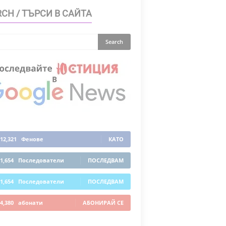
CH / ТЪРСИ В САЙТА
12,321
Фенове
КАТО
1,654
Последователи
ПОСЛЕДВАМ
1,654
Последователи
ПОСЛЕДВАМ
4,380
абонати
АБОНИРАЙ СЕ