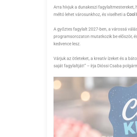
Arra hívjuk a dunakeszi fagylaltmestereket,
méltó lehet városunkhoz, és viselheti a
Cool 
A győztes fagylalt 2027-ben, a várossá válá
programsorozaton mutatkozik be először, és
kedvence lesz.
Várjuk az ötleteket, a kreatív ízeket és a bá
saját fagylaltját!” – írja Dióssi Csaba polgár