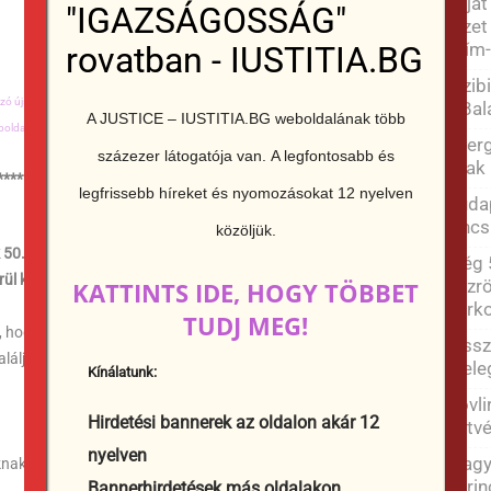
Saját
"IGAZSÁGOSSÁG"
tüzet
Krím-
rovatban - IUSTITIA.BG
Vízibi
ó újságírás,
JUSTICIA áruház,
Ingatlanok,
Péter Nizamov,
Fitness,
Élelmiszer az
a Bal
A JUSTICE – IUSTITIA.BG weboldalának több
oldalak készítése,
Tűzifa nagykereskedelem
Energ
százezer látogatója van.
A legfontosabb és
csak
************************************************
legfrissebb híreket és nyomozásokat 12 nyelven
Budap
nincs
közöljük.
 50. évfordulóját. A jubileumi eseménysorozatra pedig egy
Még 5
rül ki a város polgármesterének felhívásából.
közrö
KATTINTS IDE, HOGY TÖBBET
park
TUDJ MEG!
, hogy a jeles évforduló alkalmából meghirdették a
Cool
Vissz
álják Dunakeszi saját fagylaltját.
mele
Kínálatunk:
Bóvli
Hirdetési bannerek az oldalon akár 12
kötvé
nyelven
Magya
knak és fagyizóknak, most pedig várjuk a jelentkezőket!
Lőrin
Bannerhirdetések más oldalakon