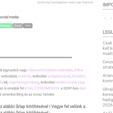
iustitia bg investigations news logo featured
IMPO
social media
hatsApp
Email
Print
LEGU
Csak 
kell 
miatt
************************************************
Cenzú
strat
nek egynyelvű vagy
többnyelvű
vállalati weboldal
,
online
Arian
, weboldala
szálloda
, weboldal
szolgáltatások
,
híroldalт
,
komm
dal
ek,
ingatlanügynökség
, weboldal
rendezvények vagy
n is emeljük fel
KIVÁLÓ EREDMÉNYEK
a SERP-ben
első
Ukraj
kere
az amerikai Bing és az orosz Yandex.
hadig
2026
 alábbi űrlap kitöltésével | Vegye fel velünk a
 alábbi űrlap kitöltésével :