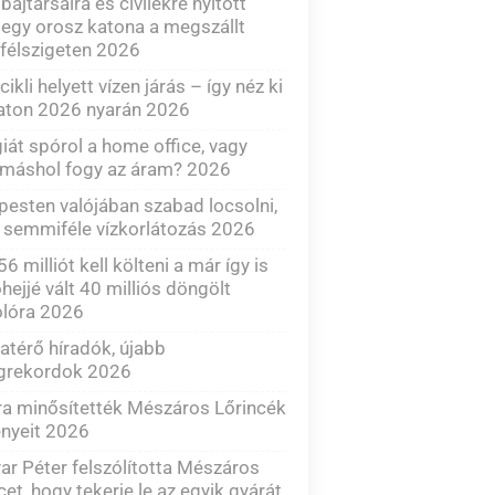
 bajtársaira és civilekre nyitott
 egy orosz katona a megszállt
félszigeten 2026
cikli helyett vízen járás – így néz ki
aton 2026 nyarán 2026
iát spórol a home office, vagy
 máshol fogy az áram? 2026
esten valójában szabad locsolni,
 semmiféle vízkorlátozás 2026
6 milliót kell költeni a már így is
hejjé vált 40 milliós döngölt
olóra 2026
atérő híradók, újabb
grekordok 2026
ra minősítették Mészáros Lőrincék
nyeit 2026
r Péter felszólította Mészáros
cet, hogy tekerje le az egyik gyárát