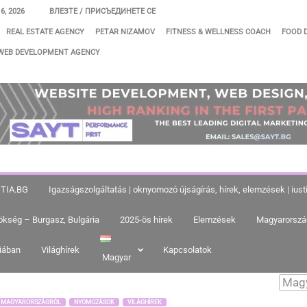
, 2026
ВЛЕЗТЕ / ПРИСЪЕДИНЕТЕ СЕ
REAL ESTATE AGENCY
PETAR NIZAMOV
FITNESS & WELLNESS COACH
FOOD 
WEB DEVELOPMENT AGENCY
ITIA.BG
Igazságszolgáltatás | oknyomozó újságírás, hírek, elemzések | iu
ökség – Burgasz, Bulgária
2025-ös hírek
Elemzések
Magyarorszá
riában
Világhírek
Kapcsolatok
Magyar
K MAGYARORSZÁGRÓL
NYOMOZÁSOK
VILÁGHÍREK