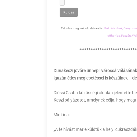
Tekintse meg weboldalainkat is :
Bulgária Hírek,
Oknyomoz
otthonba,
Faszén,
Web
*******************************
Dunakeszi jövőre ünnepli várossá válásának
igazán édes meglepetéssel is készülnek – de
Dióssi Csaba közösségi oldalán jelentette be
Keszi
pályázatot, amelynek célja, hogy megtal
Mint írja:
„A felhívást már elküldtük a helyi cukrászdá