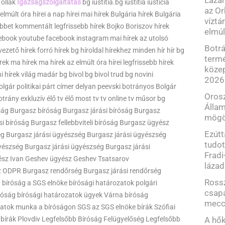
Tollak
Igazságszolgáltatás
bg iustitia.bg iustitia iusticia
az O
múlt óra hírei a nap hírei mai hírek Bulgária hírek Bulgária
víztá
többet kommentált legfrissebb hírek Bojko Boriszov hírek
elmúl
acebook youtube facebook instagram mai hírek az utolsó
Botrá
vezető hírek forró hírek bg híroldal hírekhez minden hír hír bg
term
írek ma hírek ma hírek az elmúlt óra hírei legfrissebb hírek
közep
i hírek világ madár bg bivol bg bivol trud bg novini
2026
bolgár politikai párt címer delyan peevski botrányos Bolgár
Orosz
trány exkluzív élő tv élő most tv tv online tv műsor bg
Állam
róság Burgasz bíróság Burgasz járási bíróság Burgasz
mögö
si bíróság Burgasz fellebbviteli bíróság Burgasz ügyész
Ezút
g Burgasz járási ügyészség Burgasz járási ügyészség
tudot
yészség Burgasz járási ügyészség Burgasz járási
Fradi
ész Ivan Geshev ügyész Geshev Tsatsarov
láza
 ODPR Burgasz rendőrség Burgasz járási rendőrség
Rossz
bíróság a SGS elnöke bírósági határozatok polgári
csapa
róság bírósági határozatok ügyek Várna bíróság
mecc
zatok munka a bíróságon SGS az SGS elnöke bírák Szófiai
i bírák Plovdiv Legfelsőbb Bíróság Felügyelőség Legfelsőbb
A hő