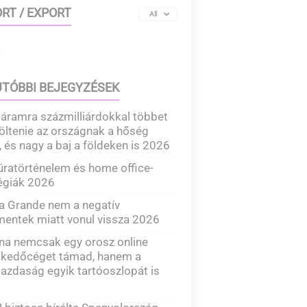
RT / EXPORT
All
TÓBBI BEJEGYZÉSEK
áramra százmilliárdokkal többet
költenie az országnak a hőség
, és nagy a baj a földeken is 2026
ratörténelem és home office-
égiák 2026
a Grande nem a negatív
entek miatt vonul vissza 2026
na nemcsak egy orosz online
skedőcéget támad, hanem a
azdaság egyik tartóoszlopát is