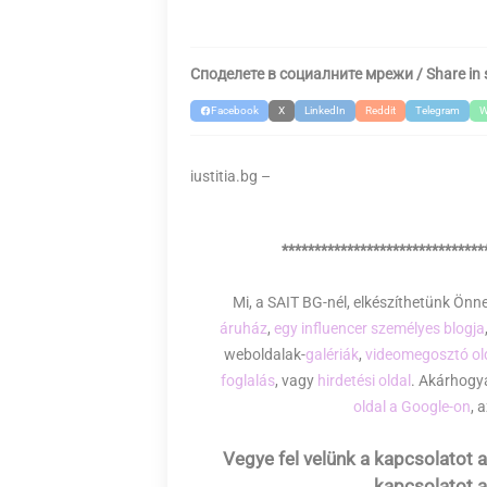
B
G
Споделете в социалните мрежи / Share in 
Facebook
X
LinkedIn
Reddit
Telegram
W
iustitia.bg –
*******************************
Mi, a SAIT BG-nél, elkészíthetünk Ön
áruház
,
egy influencer személyes blogja
weboldalak-
galériák
,
videomegosztó ol
foglalás
, vagy
hirdetési oldal
. Akárhogya
oldal a Google-on
, 
Vegye fel velünk a kapcsolatot az
kapcsolatot az