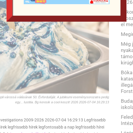
2026
Ekkor
orosz
el me
Megi
Még j
nyaka
támog
kirúg
Bóka 
katas
illeg
Forst
nepli várossá válásának 50. Évfordulóját. A jubileumi eseménysorozatra pedig
Budap
egy... Iustitia. Bg keresik a cool keszit! 2026 2026-07-04 16:29:13
iskol
Feled
Investigations 2009-2026 2026-07-04 16:29:13 Legfrissebb
Intéz
rek legfrissebb hírek legfontosabb a nap legfrissebb hírei
Lázár