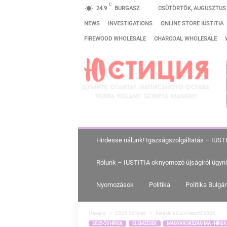
C
24.9
BURGASZ
CSÜTÖRTÖK, AUGUSZTUS 6
NEWS
INVESTIGATIONS
ONLINE STORE IUSTITIA
FIREWOOD WHOLESALE
CHARCOAL WHOLESALE
I
G
A
Z
S
Á
G
Hirdesse nálunk! Igazságszolgáltatás – IUST
S
Rólunk – IUSTITIA oknyomozó újságírói ügyn
Z
O
Nyomozások
Politika
Politika Bulgá
L
G
Начало
2025-ös hírek
Keresik a Cool Keszit! 2026
2025-ÖS HÍREK
ELEMZÉSEK
MAGYARORSZÁG MA - HÍRE
Á