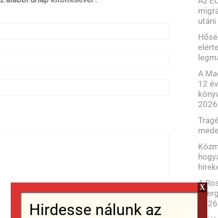
Az EU
migrá
utáni
Hősé
elért
legm
A Mag
12 év
könyv
2026
Tragé
meder
Közmé
hogya
hírek
A Ro
X
energ
2026
Hirdesse nálunk az