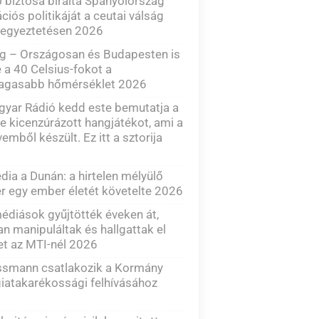
 biztosa bírálta Spanyolország
ciós politikáját a ceutai válság
 egyeztetésen 2026
g – Országosan és Budapesten is
e a 40 Celsius-fokot a
agasabb hőmérséklet 2026
yar Rádió kedd este bemutatja a
e kicenzúrázott hangjátékot, ami a
emből készült. Ez itt a sztorija
dia a Dunán: a hirtelen mélyülő
 egy ember életét követelte 2026
diások gyűjtötték éveken át,
n manipuláltak és hallgattak el
et az MTI-nél 2026
ssmann csatlakozik a Kormány
iatakarékossági felhívásához