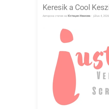
Keresik a Cool Kesz
L
T
Авторска статия на
Юстиция Иванова
-
július 4, 2026
A
T
Á
S
–
I
U
S
T
I
T
I
A
.