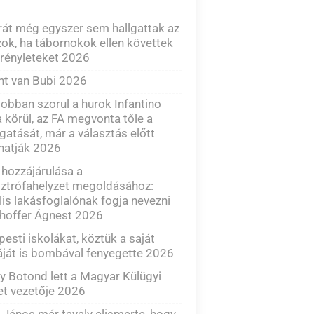
át még egyszer sem hallgattak az
ok, ha tábornokok ellen követtek
rényleteket 2026
nt van Bubi 2026
obban szorul a hurok Infantino
 körül, az FA megvonta tőle a
atását, már a választás előtt
hatják 2026
hozzájárulása a
ztrófahelyzet megoldásához:
ális lakásfoglalónak fogja nevezni
hoffer Ágnest 2026
esti iskolákat, köztük a saját
áját is bombával fenyegette 2026
y Botond lett a Magyar Külügyi
et vezetője 2026
 János már tavaly elismerte, hogy