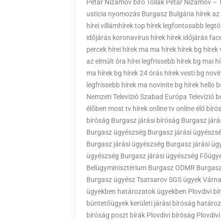
Petar Nizamov bíró Tollak Petar Nizamov – 
usticia nyomozás Burgasz Bulgária hírek az el
hírei villámhírek top hírek legfontosabb leg
időjárás koronavírus hírek hírek időjárás f
percek hírei hírek ma ma hírek hírek bg hírek 
az elmúlt óra hírei legfrissebb hírek bg mai h
ma hírek bg hírek 24 órás hírek vesti bg novin
legfrissebb hírek ma novinite bg hírek hello 
Nemzeti Televízió Szabad Európa Televízió bo
élőben most tv hírek online tv online élő bí
bíróság Burgasz járási bíróság Burgasz járá
Burgasz ügyészség Burgasz járási ügyészsé
Burgasz járási ügyészség Burgasz járási üg
ügyészség Burgasz járási ügyészség Főügy
Belügyminisztérium Burgasz ODMR Burgasz
Burgasz ügyész Tsatsarov SGS ügyek Várna 
ügyekben határozatok ügyekben Plovdivi bí
büntetőügyek kerületi járási bíróság határo
bíróság poszt bírák Plovdivi bíróság Plovdiv