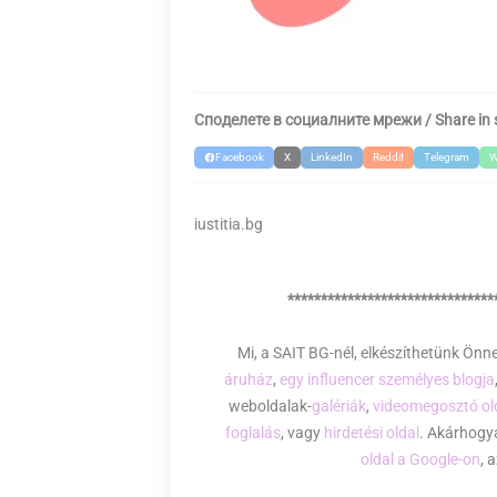
B
G
Споделете в социалните мрежи / Share in 
Facebook
X
LinkedIn
Reddit
Telegram
W
iustitia.bg
*******************************
Mi, a SAIT BG-nél, elkészíthetünk Ön
áruház
,
egy influencer személyes blogja
weboldalak-
galériák
,
videomegosztó ol
foglalás
, vagy
hirdetési oldal
. Akárhogya
oldal a Google-on
, 