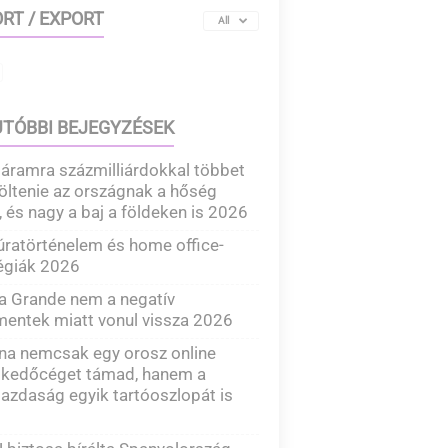
RT / EXPORT
All
TÓBBI BEJEGYZÉSEK
áramra százmilliárdokkal többet
költenie az országnak a hőség
, és nagy a baj a földeken is 2026
ratörténelem és home office-
égiák 2026
a Grande nem a negatív
entek miatt vonul vissza 2026
na nemcsak egy orosz online
skedőcéget támad, hanem a
azdaság egyik tartóoszlopát is