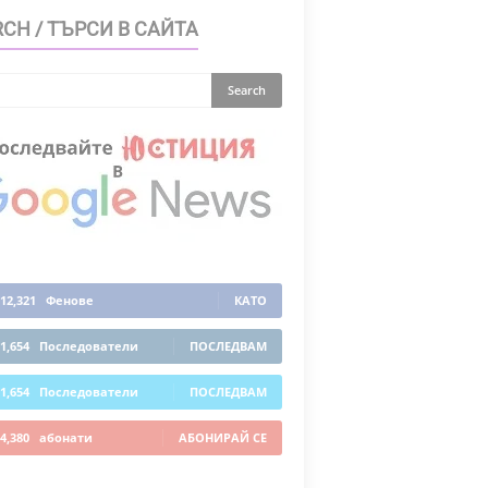
CH / ТЪРСИ В САЙТА
12,321
Фенове
КАТО
1,654
Последователи
ПОСЛЕДВАМ
1,654
Последователи
ПОСЛЕДВАМ
4,380
абонати
АБОНИРАЙ СЕ