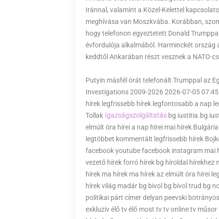
Iránnal, valamint a Közel-Kelettel kapcsolat
meghívása van Moszkvába. Korábban, szombat
hogy telefonon egyeztetett Donald Trumppal
évfordulója alkalmából. Harminckét ország á
keddtől Ankarában részt vesznek a NATO-cs
Putyin másfél órát telefonált Trumppal az 
Investigations 2009-2026 2026-07-05 07:45:
hírek legfrissebb hírek legfontosabb a nap l
Tollak
Igazságszolgáltatás
bg iustitia.bg iu
elmúlt óra hírei a nap hírei mai hírek Bulgári
legtöbbet kommentált legfrissebb hírek Bojko
facebook youtube facebook instagram mai hír
vezető hírek forró hírek bg híroldal hírekhez 
hírek ma hírek ma hírek az elmúlt óra hírei le
hírek világ madár bg bivol bg bivol trud bg no
politikai párt címer delyan peevski botrányo
exkluzív élő tv élő most tv tv online tv műso