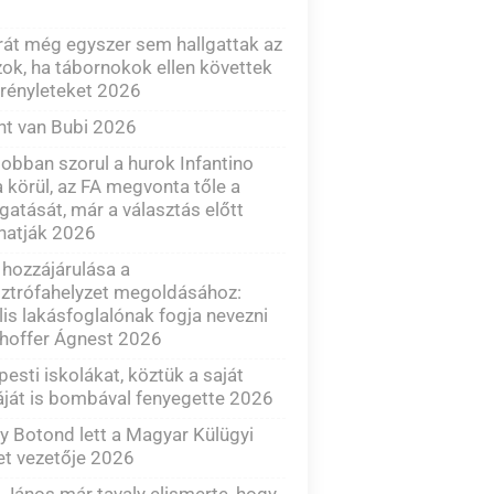
át még egyszer sem hallgattak az
ok, ha tábornokok ellen követtek
rényleteket 2026
nt van Bubi 2026
obban szorul a hurok Infantino
 körül, az FA megvonta tőle a
atását, már a választás előtt
hatják 2026
hozzájárulása a
ztrófahelyzet megoldásához:
ális lakásfoglalónak fogja nevezni
hoffer Ágnest 2026
esti iskolákat, köztük a saját
áját is bombával fenyegette 2026
y Botond lett a Magyar Külügyi
et vezetője 2026
 János már tavaly elismerte, hogy