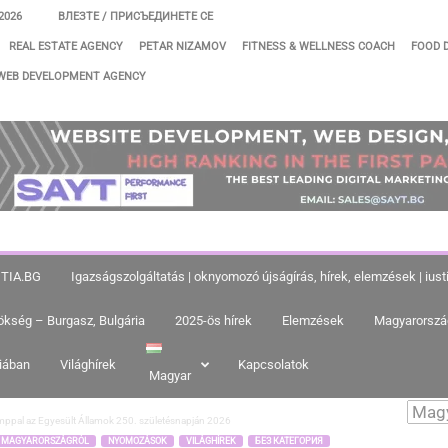
2026
ВЛЕЗТЕ / ПРИСЪЕДИНЕТЕ СЕ
REAL ESTATE AGENCY
PETAR NIZAMOV
FITNESS & WELLNESS COACH
FOOD 
WEB DEVELOPMENT AGENCY
ITIA.BG
Igazságszolgáltatás | oknyomozó újságírás, hírek, elemzések | iu
ökség – Burgasz, Bulgária
2025-ös hírek
Elemzések
Magyarorszá
riában
Világhírek
Kapcsolatok
Magyar
rumppal az Egyesült Államok 250. születésnapján 2026
K MAGYARORSZÁGRÓL
NYOMOZÁSOK
VILÁGHÍREK
БЕЗ КАТЕГОРИЯ