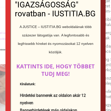
Saját
"IGAZSÁGOSSÁG"
tüzet
Krím-
rovatban - IUSTITIA.BG
Vízibi
a Bal
A JUSTICE – IUSTITIA.BG weboldalának több
Energ
ó újságírás,
JUSTICIA áruház,
Ingatlanok,
Péter Nizamov,
Fitness,
Élelmiszer az
százezer látogatója van.
A legfontosabb és
csak
oldalak készítése,
Tűzifa nagykereskedelem
legfrissebb híreket és nyomozásokat 12 nyelven
Budap
************************************************
nincs
közöljük.
Még 5
közrö
KATTINTS IDE, HOGY TÖBBET
park
TUDJ MEG!
Vissz
mele
Kínálatunk:
Bóvli
Hirdetési bannerek az oldalon akár 12
kötvé
nyelven
Magya
Lőrin
Bannerhirdetések más oldalakon