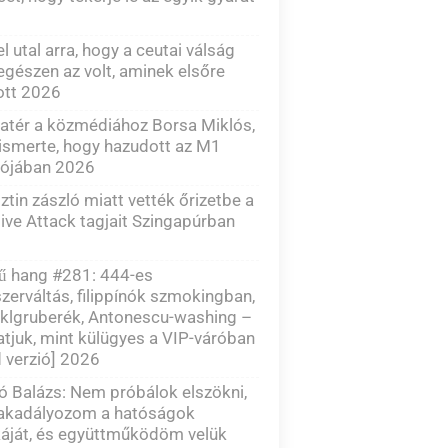
el utal arra, hogy a ceutai válság
gészen az volt, aminek elsőre
ott 2026
atér a közmédiához Borsa Miklós,
lismerte, hogy hazudott az M1
dójában 2026
ztin zászló miatt vették őrizetbe a
ve Attack tagjait Szingapúrban
zű hang #281: 444-es
zerváltás, filippínók szmokingban,
klgruberék, Antonescu-washing –
tjuk, mint külügyes a VIP-váróban
d verzió] 2026
 Balázs: Nem próbálok elszökni,
akadályozom a hatóságok
áját, és együttműködöm velük