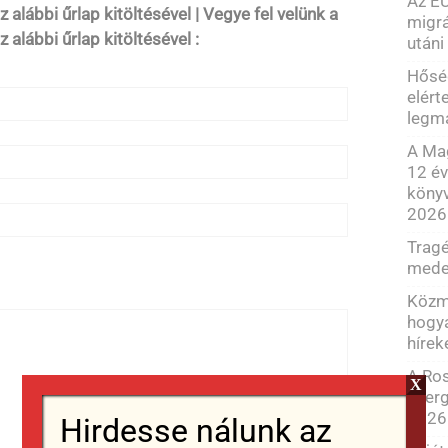
Az EU
 alábbi űrlap kitöltésével | Vegye fel velünk a
migrá
 alábbi űrlap kitöltésével :
utáni
Hősé
elért
legm
A Mag
12 év
könyv
2026
Tragé
meder
Közmé
hogya
hírek
A Ro
X
energ
2026
Hirdesse nálunk az