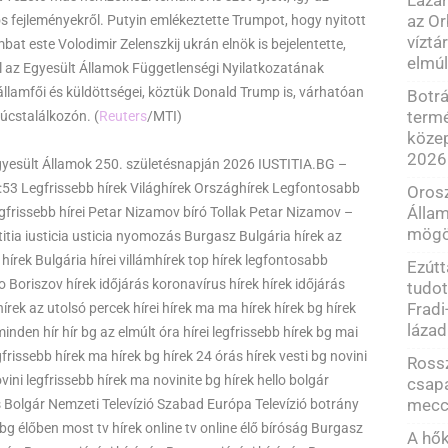
az O
os fejleményekről. Putyin emlékeztette Trumpot, hogy nyitott
víztá
 este Volodimir Zelenszkij ukrán elnök is bejelentette,
elmúl
 az Egyesült Államok Függetlenségi Nyilatkozatának
llamfői és küldöttségei, köztük Donald Trump is, várhatóan
Botrá
term
úcstalálkozón. (
Reuters
/MTI)
közep
2026
Egyesült Államok 250. születésnapján 2026 IUSTITIA.BG –
53 Legfrissebb hírek Világhírek Országhírek Legfontosabb
Orosz
Állam
egfrissebb hírei Petar Nizamov bíró Tollak Petar Nizamov –
mögö
stitia iusticia usticia nyomozás Burgasz Bulgária hírek az
a hírek Bulgária hírei villámhírek top hírek legfontosabb
Ezút
 Boriszov hírek időjárás koronavírus hírek hírek időjárás
tudot
Fradi
ek az utolsó percek hírei hírek ma ma hírek hírek bg hírek
láza
minden hír hír bg az elmúlt óra hírei legfrissebb hírek bg mai
gfrissebb hírek ma hírek bg hírek 24 órás hírek vesti bg novini
Rossz
vini legfrissebb hírek ma novinite bg hírek hello bolgár
csapa
mecc
s Bolgár Nemzeti Televízió Szabad Európa Televízió botrány
r bg élőben most tv hírek online tv online élő bíróság Burgasz
A hő