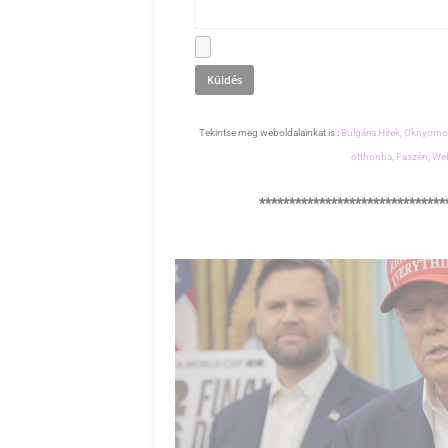
Tekintse meg weboldalainkat is :
Bulgária Hírek,
Oknyomoz
otthonba,
Faszén,
Web
*******************************