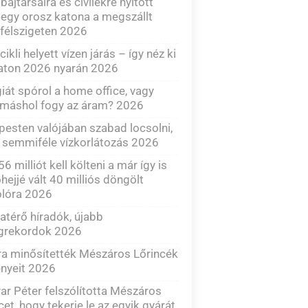
 bajtársaira és civilekre nyitott
 egy orosz katona a megszállt
félszigeten 2026
cikli helyett vízen járás – így néz ki
aton 2026 nyarán 2026
iát spórol a home office, vagy
 máshol fogy az áram? 2026
esten valójában szabad locsolni,
 semmiféle vízkorlátozás 2026
6 milliót kell költeni a már így is
hejjé vált 40 milliós döngölt
olóra 2026
atérő híradók, újabb
grekordok 2026
ra minősítették Mészáros Lőrincék
nyeit 2026
r Péter felszólította Mészáros
cet, hogy tekerje le az egyik gyárát