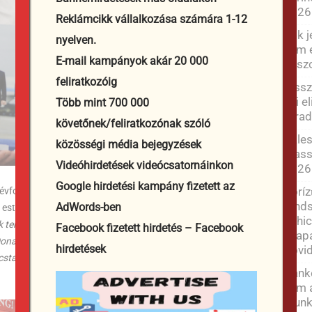
2026
Reklámcikk vállalkozása számára 1-12
Sok j
nyelven.
nem e
E-mail kampányok akár 20 000
látsz
feliratkozóig
Vissz
aki e
Több mint 700 000
Híra
követőnek/feliratkozónak szóló
Pales
közösségi média bejegyzések
Massi
Videóhirdetések videócsatornáinkon
2026
Google hirdetési kampány fizetett az
Borí
évfordulója alkalmából Vlagyimir Putyin orosz elnök
rends
AdWords-ben
este. A két vezető az ankarai NATO-csúcstalálkozó előtt
Schic
k természetesen szóba hozták az ukrajnai helyzet
Facebook fizetett hirdetés – Facebook
csapa
onald Trump közelgő részvételére a július 7-én és 8-án
hirdetések
[rövi
stalálkozón”
– számolt be Jurij Usakov, a Kreml
Hankó
nem 
munk