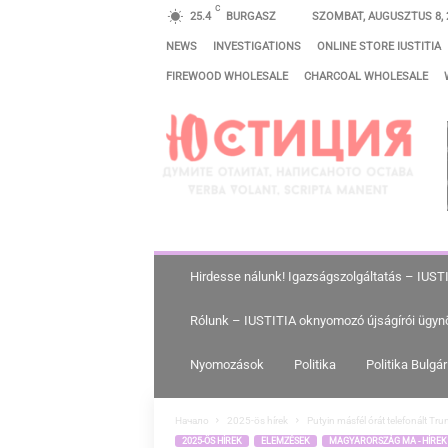
C
25.4
BURGASZ
SZOMBAT, AUGUSZTUS 8, 
NEWS
INVESTIGATIONS
ONLINE STORE IUSTITIA
FIREWOOD WHOLESALE
CHARCOAL WHOLESALE
I
G
A
Z
S
Á
G
Hirdesse nálunk! Igazságszolgáltatás – IUST
S
Rólunk – IUSTITIA oknyomozó újságírói ügyn
Z
O
Nyomozások
Politika
Politika Bulgá
L
G
Начало
2025-ös hírek
Putyin másfél órát telefonált T
2025-ÖS HÍREK
ELEMZÉSEK
MAGYARORSZÁG MA - HÍRE
Á