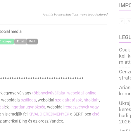
IMPO
iustitia bg investigations news logo featured
social media
LEGU
hatsApp
Email
Print
Csak 
kell 
miatt
Cenzú
strat
************************************************
Arian
komm
nek egynyelvű vagy
többnyelvű
vállalati weboldal
,
online
, weboldala
szálloda
, weboldal
szolgáltatások
,
híroldalт
,
Ukraj
dal
ek,
ingatlanügynökség
, weboldal
rendezvények vagy
kere
n is emeljük fel
KIVÁLÓ EREDMÉNYEK
a SERP-ben
első
hadig
2026
az amerikai Bing és az orosz Yandex.