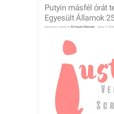
Putyin másfél órát t
L
T
Egyesült Államok 2
A
Авторска статия на
Юстиция Иванова
-
július 5, 2026
T
Á
S
–
I
U
S
T
I
T
I
A
.