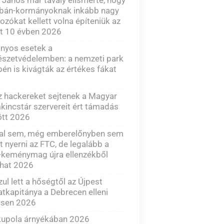
rbán-kormányoknak inkább nagy
rozókat kellett volna építeniük az
t 10 évben 2026
nyos esetek a
észetvédelemben: a nemzeti park
én is kivágták az értékes fákat
 hackereket sejtenek a Magyar
kincstár szervereit ért támadás
tt 2026
tal sem, még emberelőnyben sem
t nyerni az FTC, de legalább a
-keménymag újra ellenzékből
dhat 2026
ul lett a hőségtől az Újpest
tkapitánya a Debrecen elleni
sen 2026
kupola árnyékában 2026