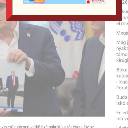
2026
Ekkor
orosz
el me
Megi
Még j
nyaka
támog
kirúg
Bóka 
katas
illeg
Forst
Budap
iskol
Feled
Intéz
 vezető más nemzetközi témákról is szót ejtett, így az
Lázár