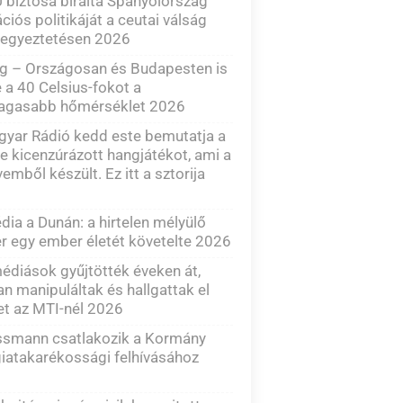
 biztosa bírálta Spanyolország
ciós politikáját a ceutai válság
 egyeztetésen 2026
g – Országosan és Budapesten is
e a 40 Celsius-fokot a
agasabb hőmérséklet 2026
yar Rádió kedd este bemutatja a
e kicenzúrázott hangjátékot, ami a
emből készült. Ez itt a sztorija
dia a Dunán: a hirtelen mélyülő
 egy ember életét követelte 2026
diások gyűjtötték éveken át,
n manipuláltak és hallgattak el
et az MTI-nél 2026
ssmann csatlakozik a Kormány
iatakarékossági felhívásához