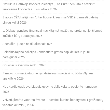
Netrukus Lietuvoje koncertuosiantys „The Cure“ nenustoja stebinti:
kiekvienas koncertas – vis kitoks 2026
Slaptas CŽA kalėjimas Antaviliuose: klausimai VSD ir pamesti didelių
pinigų keliai 2026
J. Olekas: gynybos finansavimas kitąmet mažėti neturėtų, net jei šiemet
kažkiek būtų sutaupyta 2026
Sceniškai judėjo ne tik aktoriai 2026
Rokiškio rajono policijos komisariato gretas papildė keturi jauni
pareigūnai 2026
Obuoliai iš svetimo sodo… 2026
Pirmojo pusmečio duomenys: dažniausi sukčiavimo būdai Alytaus
apskrityje 2026
KUL kardiologai: svarbiausia gydymo dalis vyksta paciento namuose
2026
Veiverių krašto vasaros šventė – savaitė, kupina bendrystės ir gražiausių
vasaros akimirkų 2026