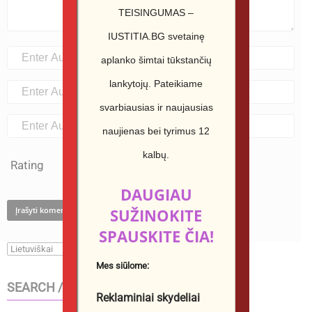
TEISINGUMAS –
IUSTITIA.BG svetainę
aplanko šimtai tūkstančių
lankytojų.
Pateikiame
svarbiausias ir naujausias
naujienas bei tyrimus 12
kalbų.
Rating
DAUGIAU
SUŽINOKITE
SPAUSKITE ČIA!
Mes siūlome:
SEARCH / ТЪРСИ В САЙТА
Reklaminiai skydeliai