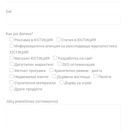
Dėl
Kas jus domina?
Реклама в ЮСТИЦИЯ
Статия в ЮСТИЦИЯ
Информационна агенция за разследваща журналистика
ЮСТИЦИЯ
Магазин ЮСТИЦИЯ
Разработка на сайт
Дигитален маркетинг
SEO оптимизация
Фитнес програма
Хранителен режим - диета
Недвижими имоти
Дървени въглища
Пелети
Строителни материали
Дърва за огрев
Други продукти
Jūsų pranešimas (оптимално)