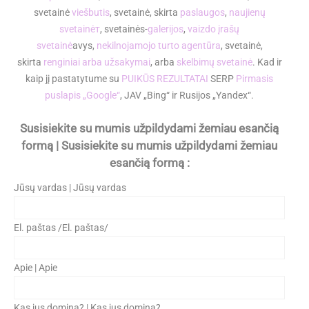
svetainė
viešbutis
, svetainė, skirta
paslaugos
,
naujienų
svetainėт
, svetainės-
galerijos
,
vaizdo įrašų
svetainė
avys,
nekilnojamojo turto agentūra
, svetainė,
skirta
renginiai arba užsakymai
, arba
skelbimų svetainė
. Kad ir
kaip jį pastatytume su
PUIKŪS REZULTATAI
SERP
Pirmasis
puslapis „Google“
, JAV „Bing“ ir Rusijos „Yandex“.
Susisiekite su mumis užpildydami žemiau esančią
formą | Susisiekite su mumis užpildydami žemiau
esančią formą :
Jūsų vardas | Jūsų vardas
El. paštas /El. paštas/
Apie | Apie
Kas jus domina? | Kas jus domina?