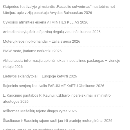
Klaipėdos festivalyje gimsiantis „Pasaulio sutvėrimas“ nustebins net
kūrėjus: apie viziją pasakoja Arvydas Buinauskas 2026
Gyvosios atminties eisena ATMINTIES KELIAS 2026
Antradienio rytą šoktelėjo visų degalų vidutinės kainos 2026
Moterų krepšinio komandai – žalia šviesa 2026
BMW rasta, įtariama narkotikų 2026
Aktualiausia informacija apie išmokas ir socialines paslaugas – vienoje
vietoje 2026
Lietuvos sklandytojai – Europoje ketvirti 2026
Rajoninis senjorų festivalis PABŪKIME KARTU Obeliuose 2026
L. Kasčiūno pastabos R. Kaunui: užkliuvo ir pareiškimai, ir ministro
atostogos 2026
Ieškomas Mažeikių rajone dingęs vyras 2026
Šiauliuose ir Raseinių rajone rasti jau irti pradėję moterų kūnai 2026