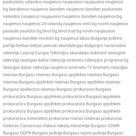
paskutinės valandos naujienos naujausios naujausios naujienos
bg šiandienos naujienos šiandien naujienos šiandien paskutinės
valandos naujienos naujausios naujienos šiandien naujienos bg
naujienos naujienos 24 valandų naujienos vesti bg novini naujienos
pasaulis paukštis bg bivol bg bivol trud bg novini naujausios
naujienos šiandien novinite bg naujienos labas Bulgarija politinė
partija herbas delyan peevski skandalingas Bulgarijos nacionalinė
televizija Laisvoji Europa Televizijos skandalas išskirtinė tiesioginė
televizija tiesiogiai dabar televizija internetu televizijos programa bg
tiesiogiai dabar televizija naujienos internetu TV internetu tiesiogiai
teismas Burgaso teismas Burgaso apylinkės teismas Burgaso
teismas Burgaso apylinkės teismas Burgaso apylinkės teismas
Burgaso apeliacinis teismas Burgaso prokuroras Burgaso
prokuratūra Burgaso apylinkės prokuratūra Burgaso apylinkės
prokuratūra Burgaso apylinkės prokuratūra Burgaso apylinkės
prokuratūra Burgaso apylinkės prokuratūra Burgaso apylinkės
prokuratūra Generalinis prokuroras Ivanas Geševas prokuroras
Geševas Catsarovas Vidaus reikalų ministerija Burgaso ODMR
Burgaso ODPR Burgaso policija Burgaso rajono policija Burgaso