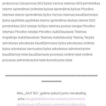
prokuroras Catsarovas SGS bylos Varnos teismas SGS pirmininkas
teismo sprendimai civilinėse bylose sprendimai bylose Plovdivo
teismas teismo sprendimas bylos Varnos teismas baudžiamosios
bylos apylinkės apylinkės teismo sprendimai darbas teisme SGS
pirmininkas SGS teisėjai Sofijos teismas postas teisėjai Plovdivo
teismas Plovdivo teisėjai Plovdivo Aukščiausiasis Teismas
Inspekcija Aukščiausiasis Teismas Aukščiausioji Teismų Taryba
advokatas advokatas baudžiamosios bylos advokatas civilinės
bylos advokatas santuokos bylos advokatas administracinė
baudžiamoji teisė baudžiamasis procesas civilinė teisė civilinis
procesas administracinė teisė konstitucinė teisė
*****************************************************************
**************
Mes, „SAIT BG“, galime sukurti jums vienakalbią
arba
daugiakalbis
įmonės svetainė
,
internetinė
parduotuvė
,
influencerio asmeninis tinklaraštis
,