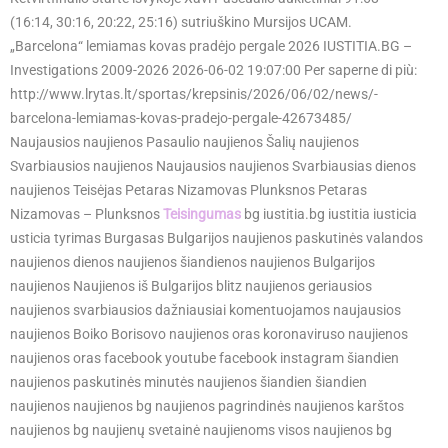
(16:14, 30:16, 20:22, 25:16) sutriuškino Mursijos UCAM.
„Barcelona“ lemiamas kovas pradėjo pergale 2026 IUSTITIA.BG –
Investigations 2009-2026 2026-06-02 19:07:00 Per saperne di più:
http://www.lrytas.lt/sportas/krepsinis/2026/06/02/news/-
barcelona-lemiamas-kovas-pradejo-pergale-42673485/
Naujausios naujienos Pasaulio naujienos Šalių naujienos
Svarbiausios naujienos Naujausios naujienos Svarbiausias dienos
naujienos Teisėjas Petaras Nizamovas Plunksnos Petaras
Nizamovas – Plunksnos
Teisingumas
bg iustitia.bg iustitia iusticia
usticia tyrimas Burgasas Bulgarijos naujienos paskutinės valandos
naujienos dienos naujienos šiandienos naujienos Bulgarijos
naujienos Naujienos iš Bulgarijos blitz naujienos geriausios
naujienos svarbiausios dažniausiai komentuojamos naujausios
naujienos Boiko Borisovo naujienos oras koronaviruso naujienos
naujienos oras facebook youtube facebook instagram šiandien
naujienos paskutinės minutės naujienos šiandien šiandien
naujienos naujienos bg naujienos pagrindinės naujienos karštos
naujienos bg naujienų svetainė naujienoms visos naujienos bg