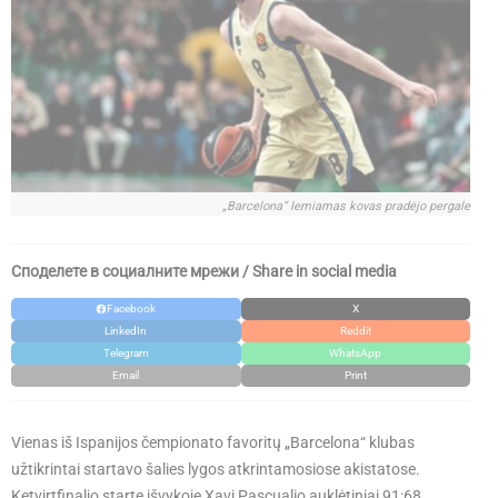
„Barcelona“ lemiamas kovas pradėjo pergale
Споделете в социалните мрежи / Share in social media
Facebook
X
LinkedIn
Reddit
Telegram
WhatsApp
Email
Print
Vienas iš Ispanijos čempionato favoritų „Barcelona“ klubas
užtikrintai startavo šalies lygos atkrintamosiose akistatose.
Ketvirtfinalio starte išvykoje Xavi Pascualio auklėtiniai 91:68