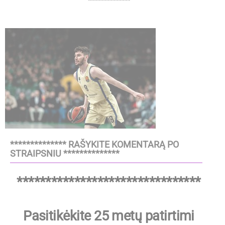
**************
************** RAŠYKITE KOMENTARĄ PO
STRAIPSNIU **************
********************************
Pasitikėkite 25 metų patirtimi