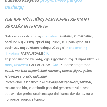
aukštos kokybės
programinės įrangos
paslaugų
GALIME BŪTI JŪSŲ PARTNERIU SIEKIANT
SĖKMĖS INTERNETE
Galite užsisakyti iš mūsų
internetinių
svetainių ir internetinių
parduotuvių kūrimą ir priežiūrą
, kūrėjų ir IT palaikymą,
SEO
optimizavimą aukštam reitingui „Google“ ir
skaitmeninę
rinkodarą
PASPAUSDAMI
ČIA.
Taip pat siūlome sveikatą, jėgą ir gyvybingumą. Susipažinkite su
mūsų treneriais
PASPAUSDAMI
ČIA
.
Kuriame programas
svorio metimui, atjauninimui, raumenų masės, jėgos, galios,
ištvermės ir greičio didinimui.
Profesionalūs ir asmeniniai
mitybos bei treniruočių režimai
,
maisto papildai, vitaminai ir papildai
geriems rezultatams
pasiekti tiek profesionaliems sportininkams, tiek tiems, kurie
nori geros figūros ir tonuso.