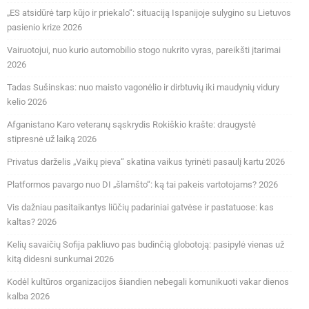
„ES atsidūrė tarp kūjo ir priekalo“: situaciją Ispanijoje sulygino su Lietuvos
pasienio krize 2026
Vairuotojui, nuo kurio automobilio stogo nukrito vyras, pareikšti įtarimai
2026
Tadas Sušinskas: nuo maisto vagonėlio ir dirbtuvių iki maudynių vidury
kelio 2026
Afganistano Karo veteranų sąskrydis Rokiškio krašte: draugystė
stipresnė už laiką 2026
Privatus darželis „Vaikų pieva“ skatina vaikus tyrinėti pasaulį kartu 2026
Platformos pavargo nuo DI „šlamšto“: ką tai pakeis vartotojams? 2026
Vis dažniau pasitaikantys liūčių padariniai gatvėse ir pastatuose: kas
kaltas? 2026
Kelių savaičių Sofija pakliuvo pas budinčią globotoją: pasipylė vienas už
kitą didesni sunkumai 2026
Kodėl kultūros organizacijos šiandien nebegali komunikuoti vakar dienos
kalba 2026