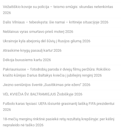
Vėžaitiškio kovoje su policija – teismo smūgis: skundas netenkintas
2026
Dalis Vilniaus – tebeskęsta: šie namai – kritinėje situacijoje 2026
Neblaivus vyras smurtavo prieš moterį 2026
Ukrainoje kyla abejonių dėl šūvių į Rusijos gilumą 2026
Atraskime knygų pasaulį kartu! 2026
Dėkoja buvusiems kartu 2026
Pakriauniuose – fotodrobių paroda ir dviejų filmų peržiūra: Rokiškio
krašto kūrėjas Darius Baltakys kviečia į jubiliejinį renginį 2026
Jiezno seniūnijos šventė „Susitikimas prie ežero“ 2026
VĖL KVIEČIA ŠV. BALTRAMIEJUS Žiobiškyje 2026
Futbolo karas tęsiasi: UEFA išsiuntė grasinantį laišką FIFA prezidentui
2026
18-mečių merginų rinktinė pasiekė retą rezultatą krepšinyje: per kėlinį
nepraleido nė taško 2026