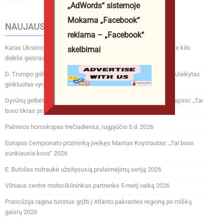
„AdWords“ sistemoje
Mokama „Facebook“
NAUJAUSI ĮRAŠAI
reklama – „Facebook“
Karas Ukrainoje. Masinė ataka Rusijoje: „Wildberries“ sandėlyje kilo
skelbimai
didelis gaisras, dronai skrido į Maskvą 2026
D. Trumpo golfo aikštyne Los Andžele prieš prezidento vizitą sulaikytas
ginkluotas vyras 2026
Gyvūnų gelbėtojai paviešino sukrečiančius vaizdus iš Šilalės rajono: „Tai
buvo tikras pragaras“ 2026
Palmiros horoskopas trečiadieniui, rugpjūčio 5 d. 2026
Europos čempionato prizininką įveikęs Mantas Knystautas: „Tai buvo
sunkiausia kova“ 2026
E. Butvilas nutraukė užsitęsusią pralaimėjimų seriją 2026
Vilniaus centre motociklininkas partrenkė 5-metį vaiką 2026
Prancūzija ragina turistus grįžti į Atlanto pakrantės regioną po miškų
gaisrų 2026