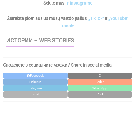
Sekite mus
ir Instagrame
Žiūrėkite įdomiausius mūsų vaizdo įrašus
„TikTok“
ir
„YouTube“
kanale
ИСТОРИИ – WEB STORIES
Споделете в социалните мрежи / Share in social media
Facebook
X
LinkedIn
Reddit
Telegram
WhatsApp
Email
Print