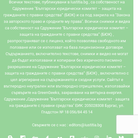
Всички текстове, публикувани в Iustitia.bg , са собственост на
Сдружение "Български юридически комитет – защита на
гражданите с правни средства“ (БЮК) и са под закрила на "Закона
за авторското право и сродните му права". Всички снимки и видеа
са собственост на Сдружение "Български юридически комитет –
защита на гражданите с правни средства“ (БЮК) ,
разпространяват се с лиценз, който позволява свободното им
ползване или се използват на база лицензионни договори.
Съдържанието, включително текстове, снимки и видео не могат
да бъдат използвани и копирани без изричното писмено
разрешение на Сдружение "Български юридически комитет –
защита на гражданите с правни средства“ (БЮК) , включително с
цел агрегиране на съдържанието и сходни услуги. Сайтът e
въглеродно неутрален или въглеродно отрицателен, използвайки
сървърите на GreenGeeks, захранвани на вятърна енергия.
Сдружение „Сдружение "Български юридически комитет - защита
на гражданите с правни средства" ЕИК: 205028308 Бургас, ул.
Гладстон № 18 056/84 45 14
Свържете се с нас :
editors@iustitia.bg