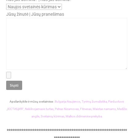
Jūsų žinutė | Jūsų pranešimas
Apsilankykite ir mūsų svetainėse :
Bulgarija Naujienos,
Tyrimų žurnalistika,
Parduotuvė
„ЮСТИЦИЯ“,
Nekilnojamasis turtas,
Petras Nizamovas,
Fitnesas,
Maistas namams,
Medžio
anglis,
Svetainių kūrimas,
Malkos didmenine prekyba
*****************************************************************