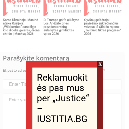
Karas Ukrainoje. Masinė
D. Trumpo golfo aikštyne
Gyvūnų gelbėtojai
ataka Rusijoje:
Los Andžele prieš
paviešino sukrečiančius
„Wildberries“ sandėlyje
prezidento vizitą
vaizdus iš Šilalės rajono:
kilo didelis gaisras, dronai
sulaikytas ginkluotas
„Tai buvo tikras pragaras“
skrido į Maskvą 2026
vyras 2026
2026
Parašykite komentarą
X
El. pašto adresas nebus skelbiamas.
Būtini laukeliai pažymėti
*
Reklamuokit
ės pas mus
per „Justice“
–
IUSTITIA.BG