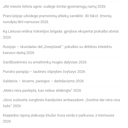
JAV mieste šėlsta ugnis: sudegė šimtai gyvenamųjų namų 2026
Prancūzijoje užsidegė pramoninių atliekų sandėlis: 30 tūkst. žmonių
nurodyta likti namuose 2026
Ką Lietuvai reiškia Vokietijos brigada: gynybos ekspertai prakalbo atvirai
2026
Rusijoje – skandalas dėl „DeepSeek“: pokalbis su dirbtiniu intelektu
kainavo darbą 2026
Gardžiuokimės su amatininkų mugės dalyviais 2026
Punsko parapija – tautinės stiprybės švyturys 2026
Saldainis – tėvams, pareigos – darbdaviams 2026
„Nieko nėra paslėpta, kas nebus atidengta“ 2026
Jūros sužavėta Jungtinės Karalystės ambasadorė: „Sostinė dar nėra visa
šalis“ 2026
Klaipėdos rajoną atakuoja šliužai: kova verda ir parkuose, ir kiemuose
2026