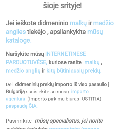
šioje srityje!
Jei ieškote didmeninio
malkų
ir
medžio
anglies
tiekėjo , apsilankykite
mūsų
kataloge.
Naršykite mūsų
INTERNETINĖSE
PARDUOTUVĖSE,
kuriose rasite
malkų
,
medžio anglių
ir
kitų būtiniausių prekių.
Dėl
didmeninių prekių importo iš viso pasaulio į
Bulgariją
susisiekite su mūsų
importo
agentūra
(Importo pirkimų biuras IUSTITIA)
paspaudę ČIA.
Pasirinkite
mūsų specialistus, jei norite