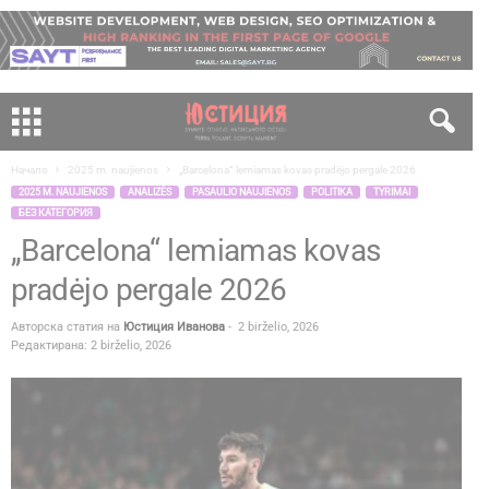
Начало
2025 m. naujienos
„Barcelona“ lemiamas kovas pradėjo pergale 2026
2025 M. NAUJIENOS
ANALIZĖS
PASAULIO NAUJIENOS
POLITIKA
TYRIMAI
БЕЗ КАТЕГОРИЯ
„Barcelona“ lemiamas kovas
pradėjo pergale 2026
Авторска статия на
Юстиция Иванова
-
2 birželio, 2026
Редактирана: 2 birželio, 2026