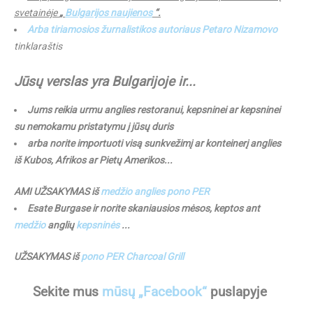
svetainėje
„
Bulgarijos naujienos
“.
Arba tiriamosios žurnalistikos autoriaus Petaro Nizamovo
tinklaraštis
Jūsų verslas yra Bulgarijoje ir...
Jums reikia urmu anglies restoranui, kepsninei ar kepsninei
su nemokamu pristatymu į jūsų duris
arba norite importuoti visą sunkvežimį ar konteinerį anglies
iš Kubos, Afrikos ar Pietų Amerikos...
AMI UŽSAKYMAS iš
medžio anglies pono PER
Esate Burgase ir norite skaniausios mėsos, keptos ant
medžio
anglių
kepsninės
...
UŽSAKYMAS iš
pono PER Charcoal Grill
Sekite mus
mūsų „Facebook“
puslapyje