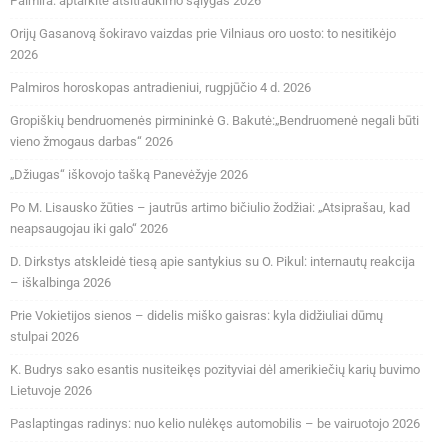
Palmira: aptarkite atsitraukimo sąlygas 2026
Orijų Gasanovą šokiravo vaizdas prie Vilniaus oro uosto: to nesitikėjo
2026
Palmiros horoskopas antradieniui, rugpjūčio 4 d. 2026
Gropiškių bendruomenės pirmininkė G. Bakutė:„Bendruomenė negali būti
vieno žmogaus darbas“ 2026
„Džiugas“ iškovojo tašką Panevėžyje 2026
Po M. Lisausko žūties – jautrūs artimo bičiulio žodžiai: „Atsiprašau, kad
neapsaugojau iki galo“ 2026
D. Dirkstys atskleidė tiesą apie santykius su O. Pikul: internautų reakcija
– iškalbinga 2026
Prie Vokietijos sienos – didelis miško gaisras: kyla didžiuliai dūmų
stulpai 2026
K. Budrys sako esantis nusiteikęs pozityviai dėl amerikiečių karių buvimo
Lietuvoje 2026
Paslaptingas radinys: nuo kelio nulėkęs automobilis – be vairuotojo 2026