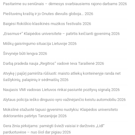
Pasitarime su seniūnais – dėmesys svarbiausiems rajono darbams 2026
Pieštuvėnų kraštą ir jo Onutes dievulis globoja… 2026
Baigėsi Rokiškio klasikinės muzikos festivalis 2026
„Erasmus+“ Klaipėdos universitete – patirtis keičianti gyvenimą 2026
Miškų gaisringumo situacija Lietuvoje 2026
Širvynėje būti lengva 2026
Darbą pradeda nauja „Regitros“ vadovė Ieva Tarailienė 2026
Atvykę į pajūrį pamiršta rūšiuoti: maisto atliekų konteineryje randa net
šašlykinių, palapinių ir sėdmaišių 2026
Naujasis VMI vadovas Lietuvos rinkai pasiuntė pozityvų signalą 2026
Alytaus policija ieško dingusio vyro važinėjančio keistu automobiliu 2026
Mokslinė stažuotė tapusi gyvenimo nuotykiu: Klaipėdos universiteto
doktorantės patirtys Tanzanijoje 2026
Gera žinia pirkėjams: pamėgti švieži vaisiai ir daržovės „Lidl“
parduotuvėse – nuo šiol dar pigiau 2026