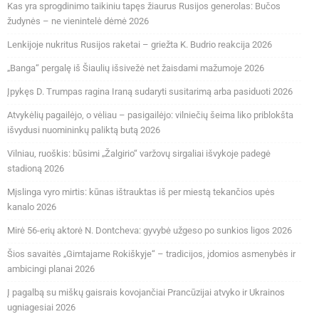
Kas yra sprogdinimo taikiniu tapęs žiaurus Rusijos generolas: Bučos
žudynės – ne vienintelė dėmė 2026
Lenkijoje nukritus Rusijos raketai – griežta K. Budrio reakcija 2026
„Banga“ pergalę iš Šiaulių išsivežė net žaisdami mažumoje 2026
Įpykęs D. Trumpas ragina Iraną sudaryti susitarimą arba pasiduoti 2026
Atvykėlių pagailėjo, o vėliau – pasigailėjo: vilniečių šeima liko priblokšta
išvydusi nuomininkų paliktą butą 2026
Vilniau, ruoškis: būsimi „Žalgirio“ varžovų sirgaliai išvykoje padegė
stadioną 2026
Mįslinga vyro mirtis: kūnas ištrauktas iš per miestą tekančios upės
kanalo 2026
Mirė 56-erių aktorė N. Dontcheva: gyvybė užgeso po sunkios ligos 2026
Šios savaitės „Gimtajame Rokiškyje“ – tradicijos, įdomios asmenybės ir
ambicingi planai 2026
Į pagalbą su miškų gaisrais kovojančiai Prancūzijai atvyko ir Ukrainos
ugniagesiai 2026