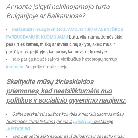
Ar norite įsigyti nekilnojamojo turto
Bulgarijoje ar Balkanuose?
Peržiūrėkite mūsų NEKILNOJAMOJO TURTO AGENTŪROS
PARDUODAMŲ IR
NUOMOJAMŲ
butų, vilų, namų, žemės ūkio
paskirties žemės, miškų ar investicinių sklypų
skelbimus ir
pasiūlymus
pajūryje
, kalnuose, kaime ar didmiestyje.
Taip pat galite užsisakyti
viešbučius ir atostogų namus
internetu
Bulgarijoje ir užsienyje.
Skaitykite mūsų žiniasklaidos
priemones, kad neatsiliktumėte nuo
politikos ir socialinio gyvenimo naujienų:
Galite perskaityti aukštos kokybės ir nepriklausomus mūsų
tiriamosios žurnalistikos tyrimus iš „
JUSTICE
“ svetainėje
JUSTICE.BG
.
Taip pat galite sekti naujienas iš Bulgarijos ir pasaulio mūsų