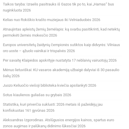
Taikos taryba: Izraelis pasitrauks iš Gazos tik po to, kai „Hamas“ bus
nuginkluota 2026
Kelias nuo Rokiškio krašto muziejaus iki Velniaduobės 2026
Atnaujintas apleistų žemių žemėlapis: ką svarbu pasitikrinti, kad netektų
permokėti žemės mokesčio 2026
Europos universitetų žaidynių čempionės sutiktos kaip didvyrės: Vilniaus
oro uoste – ąžuolo vainikai ir trispalvės 2026
Per savaitę Klaipėdos apskrityje nustatyta 17 neblaivių vairuotojų 2026
Mėnuo lietuviškai: KU vasaros akademiją užbaigė dalyviai iš 30 pasaulio
šalių 2026
Juozo Keliuočio viešoji biblioteka kviečia apsilankyti 2026
Sotus kiaulienos guliašas su grybais 2026
Statistika, kuri priverčia suklusti: 2026 metais iš pažeidėjų jau
konfiskuotas 161 gyvūnas 2026
Aleksandras Izgorodinas. Atslūgusios energijos kainos, spartus euro
zonos augimas ir palūkanų didinimo lūkesčiai 2026