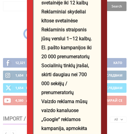
svetainėje iki 12 kalbų
Reklaminiai skydeliai
kitose svetainėse
Reklaminis straipsnis
jūsų verslui 1–12 kalbų.
El. pašto kampanijos iki
20 000 prenumeratorių
12,321
Фенове
КАТО
Socialinių tinklų įrašai,
skirti daugiau nei 700
1,654
Последователи
ПОСЛЕДВАМ
000 sekėjų /
1,654
Последователи
ПОСЛЕДВАМ
prenumeratorių
4,380
абонати
АБОНИРАЙ СЕ
Vaizdo reklama mūsų
vaizdo kanaluose
IMPORT / EXPORT
„Google“ reklamos
All
kampanija, apmokėta