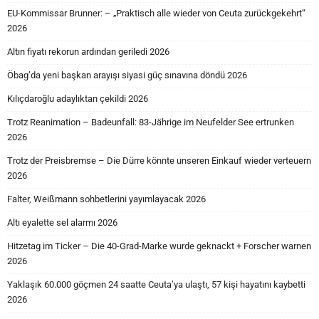
EU-Kommissar Brunner: – „Praktisch alle wieder von Ceuta zurückgekehrt“
2026
Altın fiyatı rekorun ardından geriledi 2026
Öbag’da yeni başkan arayışı siyasi güç sınavına döndü 2026
Kılıçdaroğlu adaylıktan çekildi 2026
Trotz Reanimation – Badeunfall: 83-Jährige im Neufelder See ertrunken
2026
Trotz der Preisbremse – Die Dürre könnte unseren Einkauf wieder verteuern
2026
Falter, Weißmann sohbetlerini yayımlayacak 2026
Altı eyalette sel alarmı 2026
Hitzetag im Ticker – Die 40-Grad-Marke wurde geknackt + Forscher warnen
2026
Yaklaşık 60.000 göçmen 24 saatte Ceuta’ya ulaştı, 57 kişi hayatını kaybetti
2026