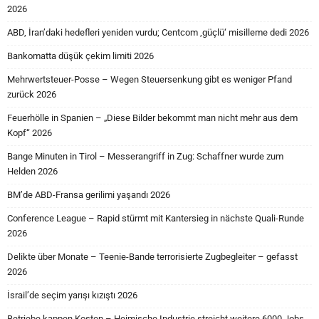
2026
ABD, İran’daki hedefleri yeniden vurdu; Centcom ‚güçlü‘ misilleme dedi 2026
Bankomatta düşük çekim limiti 2026
Mehrwertsteuer-Posse – Wegen Steuersenkung gibt es weniger Pfand
zurück 2026
Feuerhölle in Spanien – „Diese Bilder bekommt man nicht mehr aus dem
Kopf“ 2026
Bange Minuten in Tirol – Messerangriff in Zug: Schaffner wurde zum
Helden 2026
BM’de ABD-Fransa gerilimi yaşandı 2026
Conference League – Rapid stürmt mit Kantersieg in nächste Quali-Runde
2026
Delikte über Monate – Teenie-Bande terrorisierte Zugbegleiter – gefasst
2026
İsrail’de seçim yarışı kızıştı 2026
Betriebe kappen Kosten – Heimische Industrie streicht weitere 6000 Jobs