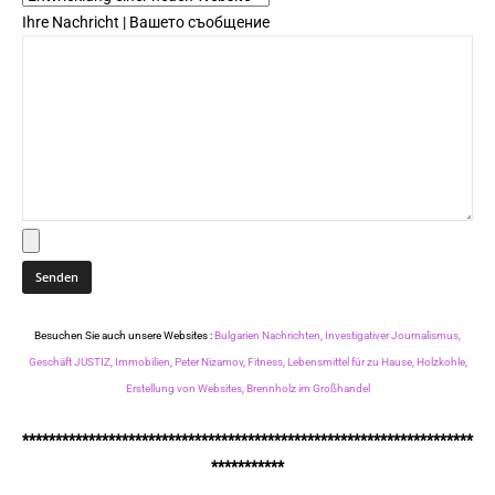
Ihre Nachricht | Вашето съобщение
Besuchen Sie auch unsere Websites :
Bulgarien Nachrichten,
Investigativer Journalismus,
Geschäft JUSTIZ,
Immobilien,
Peter Nizamov,
Fitness,
Lebensmittel für zu Hause,
Holzkohle,
Erstellung von Websites,
Brennholz im Großhandel
********************************************************************
***********