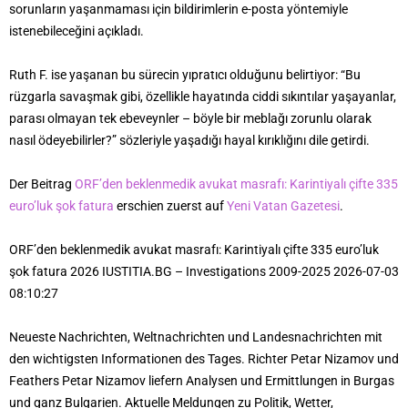
sorunların yaşanmaması için bildirimlerin e-posta yöntemiyle
istenebileceğini açıkladı.
Ruth F. ise yaşanan bu sürecin yıpratıcı olduğunu belirtiyor: “Bu
rüzgarla savaşmak gibi, özellikle hayatında ciddi sıkıntılar yaşayanlar,
parası olmayan tek ebeveynler – böyle bir meblağı zorunlu olarak
nasıl ödeyebilirler?” sözleriyle yaşadığı hayal kırıklığını dile getirdi.
Der Beitrag
ORF’den beklenmedik avukat masrafı: Karintiyalı çifte 335
euro’luk şok fatura
erschien zuerst auf
Yeni Vatan Gazetesi
.
ORF’den beklenmedik avukat masrafı: Karintiyalı çifte 335 euro’luk
şok fatura 2026 IUSTITIA.BG – Investigations 2009-2025 2026-07-03
08:10:27
Neueste Nachrichten, Weltnachrichten und Landesnachrichten mit
den wichtigsten Informationen des Tages. Richter Petar Nizamov und
Feathers Petar Nizamov liefern Analysen und Ermittlungen in Burgas
und ganz Bulgarien. Aktuelle Meldungen zu Politik, Wetter,