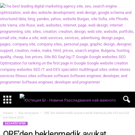
Начало
Без категория
ORF’den beklenmedik avukat masrafı: Karintiyalı çifte 335 euro’luk
şok fatura 2026
БЕЗ КАТЕГОРИЯ
ORF’den beklenmedik avukat