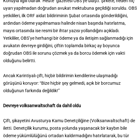
Konuyla ilgili olarak "Heute" gazetesi OBS’ye ulaştı. Şirkete, neden hiç
uyarı yapılmadan doğrudan avukat mektubuna geçildiği soruldu. OBS
yetkilileri, ilk ORF aidat bildiriminin Şubat ortasında gönderildiğini,
ardından ödeme yapılmaması halinde nisan başında hatırlatma,
mayıs ortasında ise resmi bir ihtar yazısı yollandığını açıkladı.
Yetkililer, OBS’ye herhangi bir ödeme ya da iletişim sağlanmadığı için
avukatın devreye girdiğini, çiftin toplamda birkaç ay boyunca
doğrudan OBS ile sorunu çözmek ya da borcu ödemek için vakti
olduğunu belirtti.
Ancak Karintiyalı çift, hiçbir bildirimin kendilerine ulaşmadığı
görüşünü koruyor: “Bize hiçbir şey gelmedi, açık bir borcumuz
olduğunun farkında değildik!”
Devreye volksanwaltschaft da dahil oldu
Çift, şikayetini Avusturya Kamu Denetçiliğine (Volksanwaltschaft) de
iletti. Denetçilik kurumu, posta yolunda yaşanacak bir kaybın bile
ödeme yükümlülüğünü ortadan kaldırmadığını hatırlatarak, bu tür