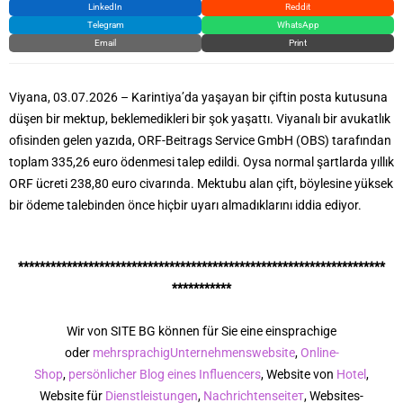
LinkedIn
Reddit
Telegram
WhatsApp
Email
Print
Viyana, 03.07.2026 – Karintiya’da yaşayan bir çiftin posta kutusuna
düşen bir mektup, beklemedikleri bir şok yaşattı. Viyanalı bir avukatlık
ofisinden gelen yazıda, ORF-Beitrags Service GmbH (OBS) tarafından
toplam 335,26 euro ödenmesi talep edildi. Oysa normal şartlarda yıllık
ORF ücreti 238,80 euro civarında. Mektubu alan çift, böylesine yüksek
bir ödeme talebinden önce hiçbir uyarı almadıklarını iddia ediyor.
********************************************************************
***********
Wir von SITE BG können für Sie eine einsprachige
oder
mehrsprachig
Unternehmenswebsite
,
Online-
Shop
,
persönlicher Blog eines Influencers
, Website von
Hotel
,
Website für
Dienstleistungen
,
Nachrichtenseiteт
, Websites-