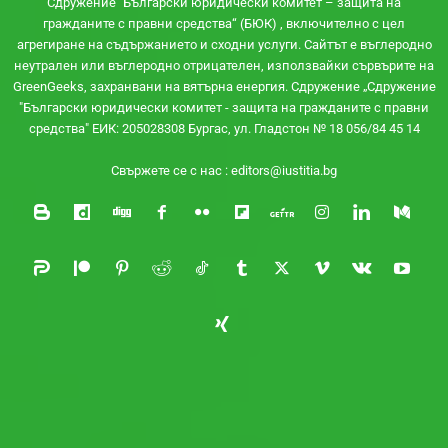
Сдружение "Български юридически комитет – защита на
гражданите с правни средства“ (БЮК) , включително с цел
агрегиране на съдържанието и сходни услуги. Сайтът e въглеродно
неутрален или въглеродно отрицателен, използвайки сървърите на
GreenGeeks, захранвани на вятърна енергия. Сдружение „Сдружение
"Български юридически комитет - защита на гражданите с правни
средства" ЕИК: 205028308 Бургас, ул. Гладстон № 18 056/84 45 14
Свържете се с нас :
editors@iustitia.bg