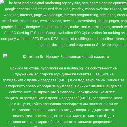
Всички текстове, публикувани в Iustitia.bg , са собственост на
Сдружение "Български юридически комитет – защита на
гражданите с правни средства“ (БЮК) и са под закрила на "Закона за
авторското право и сродните му права". Всички снимки и видеа са
собственост на Сдружение "Български юридически комитет –
защита на гражданите с правни средства“ (БЮК) , разпространяват
се с лиценз, който позволява свободното им ползване или се
използват на база лицензионни договори. Съдържанието,
включително текстове, снимки и видео не могат да бъдат
използвани и копирани без изричното писмено разрешение на