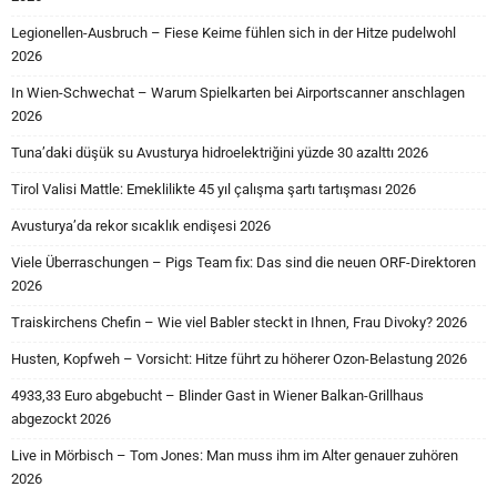
Legionellen-Ausbruch – Fiese Keime fühlen sich in der Hitze pudelwohl
2026
In Wien-Schwechat – Warum Spielkarten bei Airportscanner anschlagen
2026
Tuna’daki düşük su Avusturya hidroelektriğini yüzde 30 azalttı 2026
Tirol Valisi Mattle: Emeklilikte 45 yıl çalışma şartı tartışması 2026
Avusturya’da rekor sıcaklık endişesi 2026
Viele Überraschungen – Pigs Team fix: Das sind die neuen ORF-Direktoren
2026
Traiskirchens Chefin – Wie viel Babler steckt in Ihnen, Frau Divoky? 2026
Husten, Kopfweh – Vorsicht: Hitze führt zu höherer Ozon-Belastung 2026
4933,33 Euro abgebucht – Blinder Gast in Wiener Balkan-Grillhaus
abgezockt 2026
Live in Mörbisch – Tom Jones: Man muss ihm im Alter genauer zuhören
2026