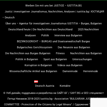
Werben Sie mit uns bei JUSTICE – IUSTITIA.BG
Justiz | investigativer Journalismus, Nachrichten, Analysen | iustitia.bg | ЮСТИЦИЯ
– Deutsch
Über uns – Agentur für investigativen Journalismus IUSTITIA – Burgas, Bulgarien
Deutschland heute | Die Nachrichten aus Deutschland
2025 Nachrichten
Analysen
Politik
Interview aus Bulgarien
BEZIRKSGERICHT – BURGAS und Staatsanwaltschaft Burgas
Bulgarisches Gerichtssystem
Das Neueste aus Bulgarien
Die Nachrichten aus Burgas Bulgarien
Fitness
Nachrichten aus Bulgarien
Politik in Bulgarien
Sport aus Bulgarien
Untersuchungen
Korruption in Bulgarien
Videos aus Bulgarien
Wissenschaftliche Artikel aus Bulgarien
Damenmode
Herrenmode
Deutsch Austria
Kontakte
© Уеб дизайн, поддръжка и разработка на САЙТ.БГ / SAYT.BG и SEO специалист
Петър Низамов 2018-2025 Iustitia.bg - Association "BULGARIAN JUSTICIARY
COMMITTEE - Protection of the Citizens by Legal Means" / Сдружение "Български