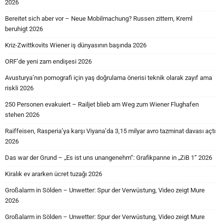
2026
Bereitet sich aber vor – Neue Mobilmachung? Russen zittern, Kreml
beruhigt 2026
Kriz-Zwittkovits Wiener iş dünyasının başında 2026
ORF’de yeni zam endişesi 2026
Avusturya’nın pornografi için yaş doğrulama önerisi teknik olarak zayıf ama
riskli 2026
250 Personen evakuiert – Railjet blieb am Weg zum Wiener Flughafen
stehen 2026
Raiffeisen, Rasperia’ya karşı Viyana’da 3,15 milyar avro tazminat davası açtı
2026
Das war der Grund – „Es ist uns unangenehm“: Grafikpanne in „ZiB 1“ 2026
Kiralık ev ararken ücret tuzağı 2026
Großalarm in Sölden – Unwetter: Spur der Verwüstung, Video zeigt Mure
2026
Großalarm in Sölden – Unwetter: Spur der Verwüstung, Video zeigt Mure