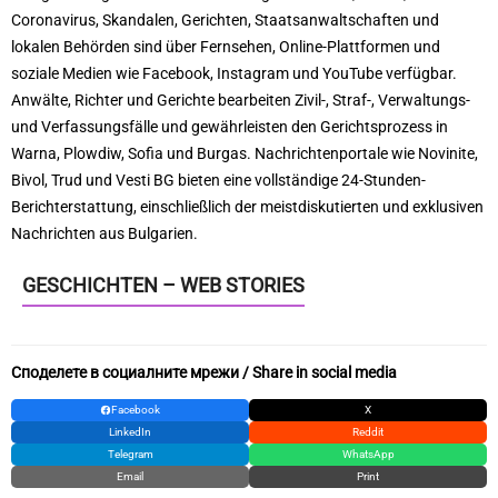
Coronavirus, Skandalen, Gerichten, Staatsanwaltschaften und
lokalen Behörden sind über Fernsehen, Online-Plattformen und
soziale Medien wie Facebook, Instagram und YouTube verfügbar.
Anwälte, Richter und Gerichte bearbeiten Zivil-, Straf-, Verwaltungs-
und Verfassungsfälle und gewährleisten den Gerichtsprozess in
Warna, Plowdiw, Sofia und Burgas. Nachrichtenportale wie Novinite,
Bivol, Trud und Vesti BG bieten eine vollständige 24-Stunden-
Berichterstattung, einschließlich der meistdiskutierten und exklusiven
Nachrichten aus Bulgarien.
GESCHICHTEN – WEB STORIES
Споделете в социалните мрежи / Share in social media
Facebook
X
LinkedIn
Reddit
Telegram
WhatsApp
Email
Print