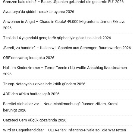
Grenzen bald dicht? – Bauer: „Spanien gefährdet die gesamte EU“ 2026
Avusturya’da şiddetli sıcaklar uyarısı 2026
Anwohner in Angst – Chaos in Ceuta! 49.000 Migranten stürmen Exklave
2026
Tirol’da 14 yaşındaki genç terör şüphesiyle gözaltına alındı 2026
„Bereit, zu handeln“ – Italien will Spanien aus Schengen-Raum werfen 2026
ORF’den yanlış icra şoku 2026
Haft im Kinderzimmer – Terror-Teenie (14) wollte Anschlag live streamen
2026
Trump-Netanyahu zirvesinde kritik gündem 2026
ABD’den Afrika haritası gafı 2026
Bereitet sich aber vor – Neue Mobilmachung? Russen zittern, Kreml
beruhigt 2026
Gazeteci Cem Küçük gözaltında 2026
Wird er Gegenkandidat? – UEFA-Plan: Infantino-Rivale soll die WM retten