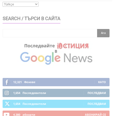
SEARCH / ТЪРСИ В САЙТА
12,321
Фенове
КАТО
1,654
Последователи
ПОСЛЕДВАМ
1,654
Последователи
ПОСЛЕДВАМ
4,380
абонати
АБОНИРАЙ СЕ