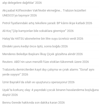
alıp delegelere dağıttılar’ 2026
Akçaabat Köftesinden Vakfıkebir ekmeğine… Trabzon lezzetleri
UNESCO’ya taşınıyor 2026
Petrol fiyatlarındaki artış tekellere yaradı: BP kârını ikiye katladı 2026
Ali Koç“Çöp kamyonları bile sokaklara giremiyor” 2026
Hatay’da HATSU abonelerine bin litre suyu ücretsiz verdi 2026
Elindeki yavru kediyi önce öptü, sonra boğdu 2026
Menderes Belediye Başkanı İlkay Çiçek gözaltına alındı! 2026
Reuters: ABD’nin uzun menzilli füze stokları tükenmek üzere 2026
Trabzonlu demircilerden kayıt dışı çalışma ve çırak alarmı: “Esnaf aynı
yerde sayıyor” 2026
İzmir Bayraklı’da silah ve uyuşturucu operasyonu! 2026
Uşak’ta korkunç olay: 4 yaşındaki çocuk binanın havalandırma boşluğuna
düştü! 2026
Bennu Gerede hakkında son dakika kararı 2026