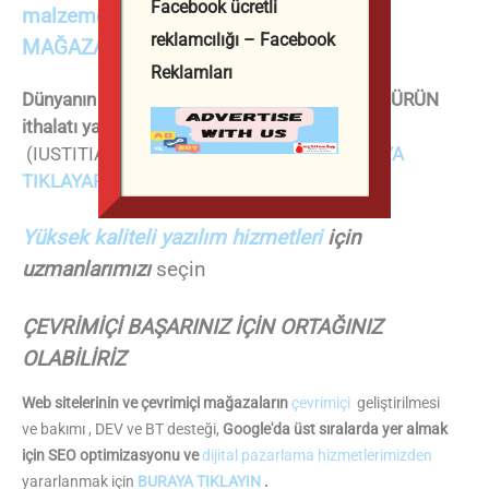
Facebook ücretli
malzemeleri
için
ONLINE
reklamcılığı – Facebook
MAĞAZALARIMIZA
göz atın .
Reklamları
Dünyanın her yerinden Bulgaristan'a TOPTAN ÜRÜN
ithalatı yapmak
için
İTHALAT ACENTEMİZ
(IUSTITIA Satın Alma İthalat Ofisi) ile
BURAYA
TIKLAYARAK
iletişime geçin .
Yüksek kaliteli yazılım hizmetleri
için
uzmanlarımızı
seçin
ÇEVRİMİÇİ BAŞARINIZ İÇİN ORTAĞINIZ
OLABİLİRİZ
Web sitelerinin ve çevrimiçi mağazaların
çevrimiçi
geliştirilmesi
ve bakımı , DEV ve BT desteği,
Google'da üst sıralarda yer almak
için SEO optimizasyonu ve
dijital pazarlama hizmetlerimizden
yararlanmak için
BURAYA TIKLAYIN
.