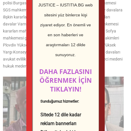
polisi Burgas savcısı Tsatsarov SGS davaları Varna mahkemesi
JUSTICE – IUSTITIA.BG web
SGS mahkemesi başkanı hukuk davalarına ilişkin kararlar davalara
sitesini yüz binlerce kişi
ilişkin kararlar Plovdiv mahkemesi mahkeme kararı kararları
davalar Varna mahkemesi ceza davaları bölge bölge mahkemesi
ziyaret ediyor.
En önemli ve
kararları mahkemede çalışma SGS SGS başkanı hakimler Sofya
en son haberleri ve
mahkemesi görevi hakimler Plovdiv mahkemesi Plovdiv hakimleri
araştırmaları 12 dilde
Plovdiv Yüksek Mahkeme Müfettişliği Yüksek Mahkeme Yüksek
Yargı Konseyi avukat avukat ceza davaları avukat hukuk davaları
sunuyoruz.
avukat evlilik davaları avukat idari ceza hukuku ceza süreci medeni
hukuk medeni süreç idare hukuku anayasa hukuku
DAHA FAZLASINI
ÖĞRENMEK İÇİN
TIKLAYIN!
Sunduğumuz hizmetler:
Sitede 12 dile kadar
reklam bannerları