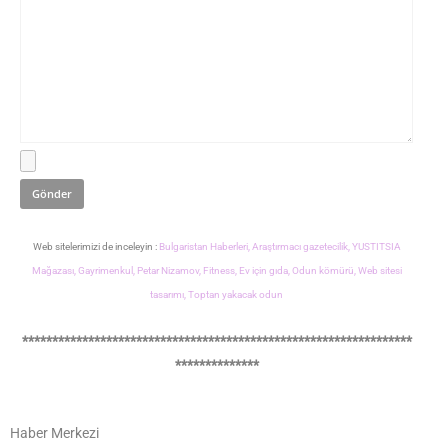
Web sitelerimizi de inceleyin :
Bulgaristan Haberleri,
Araştırmacı gazetecilik,
YUSTITSIA
Mağazası,
Gayrimenkul,
Petar Nizamov,
Fitness,
Ev için gıda,
Odun kömürü,
Web sitesi
tasarımı,
Toptan yakacak odun
*****************************************************************
**************
Haber Merkezi