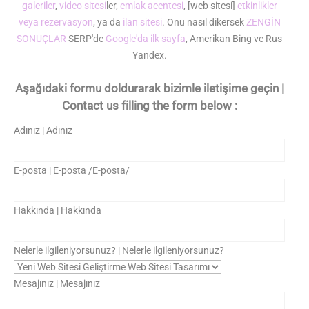
galeriler
,
video sitesi
ler,
emlak acentesi
, [web sitesi]
etkinlikler
veya rezervasyon
, ya da
ilan sitesi
. Onu nasıl dikersek
ZENGİN
SONUÇLAR
SERP'de
Google'da ilk sayfa
, Amerikan Bing ve Rus
Yandex.
Aşağıdaki formu doldurarak bizimle iletişime geçin |
Contact us filling the form below :
Adınız | Adınız
E-posta | E-posta /E-posta/
Hakkında | Hakkında
Nelerle ilgileniyorsunuz? | Nelerle ilgileniyorsunuz?
Mesajınız | Mesajınız