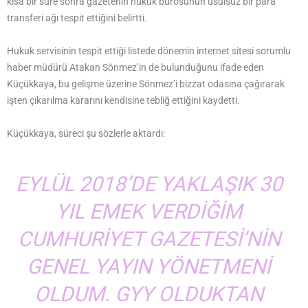
kısa bir süre sonra gazetenin hukuk bürosunun usulsüz bir para
transferi ağı tespit ettiğini belirtti.
Hukuk servisinin tespit ettiği listede dönemin internet sitesi sorumlu
haber müdürü Atakan Sönmez’in de bulunduğunu ifade eden
Küçükkaya, bu gelişme üzerine Sönmez’i bizzat odasına çağırarak
işten çıkarılma kararını kendisine tebliğ ettiğini kaydetti.
Küçükkaya, süreci şu sözlerle aktardı:
EYLÜL 2018’DE YAKLAŞIK 30
YIL EMEK VERDIĞIM
CUMHURIYET GAZETESI’NIN
GENEL YAYIN YÖNETMENI
OLDUM. GYY OLDUKTAN