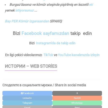
Burgaz'dasınız ve kömür ateşinde pişirilmiş en lezzetli
eti
yemek
istiyorsunuz
...
Bay PER Kömür Izgarasından
SİPARİŞ
Bizi
Facebook sayfamızdan
takip edin
Bizi
Instagram'da da takip edin
En ilgi çekici videolarımızı
TikTok
ve
YouTube kanalımızda izleyin
ИСТОРИИ – WEB STORIES
Споделете в социалните мрежи / Share in social media
Facebook
X
LinkedIn
Reddit
Telegram
WhatsApp
Email
Print