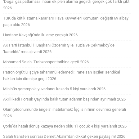
‘Doğal gaz patlaması’ ihbarı ekipleri alarma geçirdi, gerçek çok farklı çıktı
2026
TSK’da kritik atama kararları! Hava Kuvvetleri Komutanı değişti! 69 albay
paşa oldu 2026
Hastane Kavşağı’nda iki araç çarpıştı 2026
AK Parti İstanbul İl Başkanı Özdemir Şile, Tuzla ve Çekmeköy’de
‘kararlılık’ mesajı verdi 2026
Mohamed Salah, Trabzonspor tarihine geçti 2026
Patron örgütlü işçiye tahammül edemedi: Panelsan işçileri sendikal
hakları için direnişe geçti 2026
Minibüs şarampole yuvarlandı kazada 5 kişi yaralandı 2026
Akıllı kedi Porsuk Çayı’nda balık tutan adamın başından ayrılmadı 2026
Ölüm yıldönümünde Engels’i hatırlamak: İşçi sınıfının devrimci generali
2026
Çorlu’da hatalı dönüş kazaya neden oldu 1’i çocuk 4 kişi yaralandı 2026
Salah transferi sonrası Demet Akalın’dan dikkat çeken paylaşım! 2026