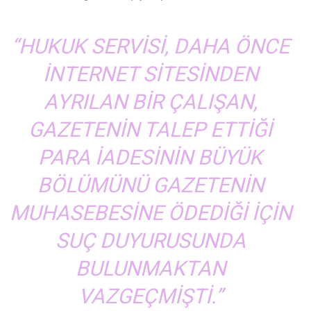
“HUKUK SERVISI, DAHA ÖNCE
INTERNET SITESINDEN
AYRILAN BIR ÇALIŞAN,
GAZETENIN TALEP ETTIĞI
PARA IADESININ BÜYÜK
BÖLÜMÜNÜ GAZETENIN
MUHASEBESINE ÖDEDIĞI IÇIN
SUÇ DUYURUSUNDA
BULUNMAKTAN
VAZGEÇMIŞTI.”