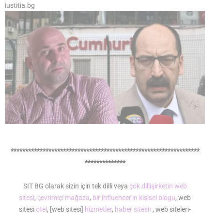
iustitia.bg
*****************************************************************
**************
SIT BG olarak sizin için tek dilli veya
çok dilli
şirketin web
sitesi
,
çevrimiçi mağaza
,
bir influencer'ın kişisel blogu
, web
sitesi
otel
, [web sitesi]
hizmetler
,
haber sitesiт
, web siteleri-