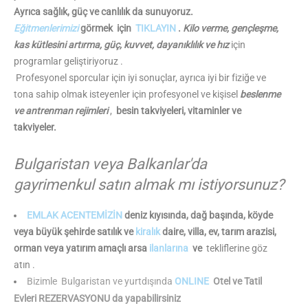
Ayrıca sağlık, güç ve canlılık da sunuyoruz.
Eğitmenlerimizi
görmek için
TIKLAYIN
.
Kilo verme, gençleşme,
kas kütlesini artırma, güç, kuvvet, dayanıklılık ve hız
için
programlar geliştiriyoruz .
Profesyonel sporcular için iyi sonuçlar, ayrıca iyi bir fiziğe ve
tona sahip olmak isteyenler için profesyonel ve kişisel
beslenme
ve antrenman rejimleri
,
besin takviyeleri, vitaminler ve
takviyeler.
Bulgaristan veya Balkanlar'da
gayrimenkul satın almak mı istiyorsunuz?
EMLAK ACENTEMİZİN
deniz kıyısında, dağ başında, köyde
veya büyük şehirde satılık ve
kiralık
daire, villa, ev, tarım arazisi,
orman veya yatırım amaçlı arsa
ilanlarına
ve
tekliflerine göz
atın .
Bizimle
Bulgaristan ve yurtdışında
ONLINE
Otel ve Tatil
Evleri REZERVASYONU da yapabilirsiniz