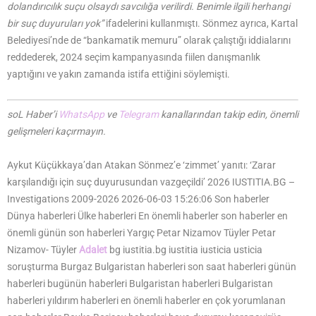
dolandırıcılık suçu olsaydı savcılığa verilirdi. Benimle ilgili herhangi
bir suç duyuruları yok”
ifadelerini kullanmıştı. Sönmez ayrıca, Kartal
Belediyesi’nde de “bankamatik memuru” olarak çalıştığı iddialarını
reddederek, 2024 seçim kampanyasında fiilen danışmanlık
yaptığını ve yakın zamanda istifa ettiğini söylemişti.
soL Haber’i
WhatsApp
ve
Telegram
kanallarından takip edin, önemli
gelişmeleri kaçırmayın.
Aykut Küçükkaya’dan Atakan Sönmez’e ‘zimmet’ yanıtı: ‘Zarar
karşılandığı için suç duyurusundan vazgeçildi’ 2026 IUSTITIA.BG –
Investigations 2009-2026 2026-06-03 15:26:06 Son haberler
Dünya haberleri Ülke haberleri En önemli haberler son haberler en
önemli günün son haberleri Yargıç Petar Nizamov Tüyler Petar
Nizamov- Tüyler
Adalet
bg iustitia.bg iustitia iusticia usticia
soruşturma Burgaz Bulgaristan haberleri son saat haberleri günün
haberleri bugünün haberleri Bulgaristan haberleri Bulgaristan
haberleri yıldırım haberleri en önemli haberler en çok yorumlanan