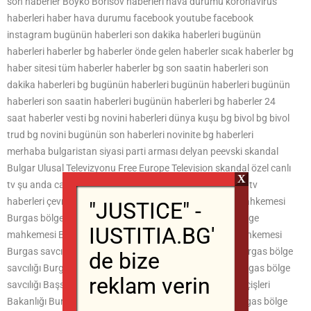
son haberler Boyko Borisov haberleri hava durumu koronavirüs
haberleri haber hava durumu facebook youtube facebook
instagram bugünün haberleri son dakika haberleri bugünün
haberleri haberler bg haberler önde gelen haberler sıcak haberler bg
haber sitesi tüm haberler haberler bg son saatin haberleri son
dakika haberleri bg bugünün haberleri bugünün haberleri bugünün
haberleri son saatin haberleri bugünün haberleri bg haberler 24
saat haberler vesti bg novini haberleri dünya kuşu bg bivol bg bivol
trud bg novini bugünün son haberleri novinite bg haberleri
merhaba bulgaristan siyasi parti arması delyan peevski skandal
Bulgar Ulusal Televizyonu Free Europe Television skandal özel canlı
X
tv şu anda canlı tv tv çevrimiçi tv programı bg canlı şimdi tv
haberleri çevrimiçi tv çevrimiçi canlı mahkeme Burgas mahkemesi
"JUSTICE" -
Burgas bölge mahkemesi Burgas mahkemesi Burgas bölge
IUSTITIA.BG'
mahkemesi Burgas bölge mahkemesi Burgas temyiz mahkemesi
Burgas savcısı Burgas savcılığı Burgas bölge savcılığı Burgas bölge
de bize
savcılığı Burgas bölge savcılığı Burgas bölge savcılığı Burgas bölge
reklam verin
savcılığı Başsavcı Ivan Geshev Savcı Geshev Tsatsarov İçişleri
Bakanlığı Burgas ODMR Burgas ODPR Burgas polisi Burgas bölge