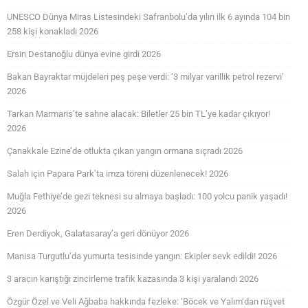
UNESCO Dünya Miras Listesindeki Safranbolu’da yılın ilk 6 ayında 104 bin
258 kişi konakladı 2026
Ersin Destanoğlu dünya evine girdi 2026
Bakan Bayraktar müjdeleri peş peşe verdi: ‘3 milyar varillik petrol rezervi’
2026
Tarkan Marmaris’te sahne alacak: Biletler 25 bin TL’ye kadar çıkıyor!
2026
Çanakkale Ezine’de otlukta çıkan yangın ormana sıçradı 2026
Salah için Papara Park’ta imza töreni düzenlenecek! 2026
Muğla Fethiye’de gezi teknesi su almaya başladı: 100 yolcu panik yaşadı!
2026
Eren Derdiyok, Galatasaray’a geri dönüyor 2026
Manisa Turgutlu’da yumurta tesisinde yangın: Ekipler sevk edildi! 2026
3 aracın karıştığı zincirleme trafik kazasında 3 kişi yaralandı 2026
Özgür Özel ve Veli Ağbaba hakkında fezleke: ‘Böcek ve Yalım’dan rüşvet