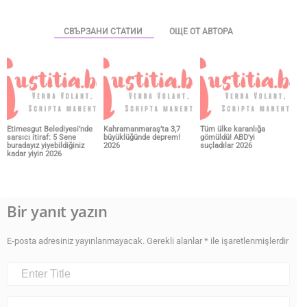
СВЪРЗАНИ СТАТИИ
ОЩЕ ОТ АВТОРА
Etimesgut Belediyesi’nde
Kahramanmaraş’ta 3,7
Tüm ülke karanlığa
sarsıcı itiraf: 5 Sene
büyüklüğünde deprem!
gömüldü! ABD’yi
buradayız yiyebildiğiniz
2026
suçladılar 2026
kadar yiyin 2026
Bir yanıt yazın
E-posta adresiniz yayınlanmayacak.
Gerekli alanlar
*
ile işaretlenmişlerdir