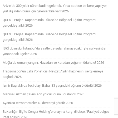
Artvin’de 300 yıldır süren kadim gelenek: Yılda sadece bir kere yapılıyor,
yurt dışından bunu için gelenler bile var! 2026
QUEST Projesi Kapsamında Düzce’de Bölgesel Eğitim Programı
gerçekleştirildi 2026
QUEST Projesi Kapsamında Düzce’de Bölgesel Eğitim Programı
gerçekleştirildi 2026
İSKİ duyurdu! İstanbul’da saatlerce sular akmayacak: İşte su kesintisi
yaşanacak ilçeler 2026
Muğla’da orman yangını: Havadan ve karadan yoğun müdahale! 2026
Trabzonspor’un Eski Yöneticisi Nevzat Aydın hazinesini sergilemeye
başladı 2026
İzmir Bayraklı’da feci olay: Baba, 33 yaşındaki oğlunu öldürdü! 2026
Manisalı uzman çavuş son yolculuğuna uğurlandı! 2026
Aydın’da termometreler 40 dereceyi gördü! 2026
Bakanlığın İliç’te Cengiz Holding’e onayına karşı dilekçe: ‘Faaliyet belgesi
iptal edilsin’ 2026