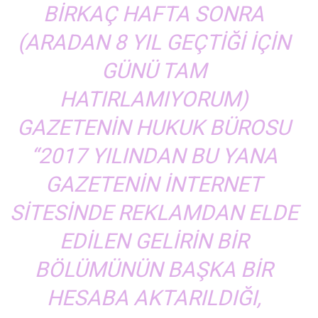
BIRKAÇ HAFTA SONRA
(ARADAN 8 YIL GEÇTIĞI IÇIN
GÜNÜ TAM
HATIRLAMIYORUM)
GAZETENIN HUKUK BÜROSU
“2017 YILINDAN BU YANA
GAZETENIN INTERNET
SITESINDE REKLAMDAN ELDE
EDILEN GELIRIN BIR
BÖLÜMÜNÜN BAŞKA BIR
HESABA AKTARILDIĞI,