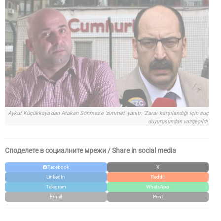
Aykut Küçükkaya'dan Atakan Sönmez'e 'zimmet' yanıtı: ‘Zarar karşılandığı için suç
duyurusundan vazgeçildi’
Споделете в социалните мрежи / Share in social media
Facebook
X
LinkedIn
Reddit
Telegram
WhatsApp
Email
Print