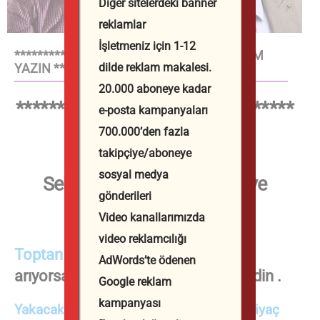
Diğer sitelerdeki banner
reklamlar
İşletmeniz için 1-12
************** MAKALENİN ALTINA YORUM
dilde reklam makalesi.
YAZIN **************
20.000 aboneye kadar
**********************************
e-posta kampanyaları
***
700.000’den fazla
takipçiye/aboneye
sosyal medya
Sektörde 25 yıllık tecrübeye
gönderileri
güvenin!
Video kanallarımızda
video reklamcılığı
Toptan odun
ve
kömür
tedarikçisi
AdWords’te ödenen
arıyorsanız
kataloğumuzu
ziyaret edin .
Google reklam
kampanyası
Yakacak odun
,
kömür
ve
diğer temel ihtiyaç