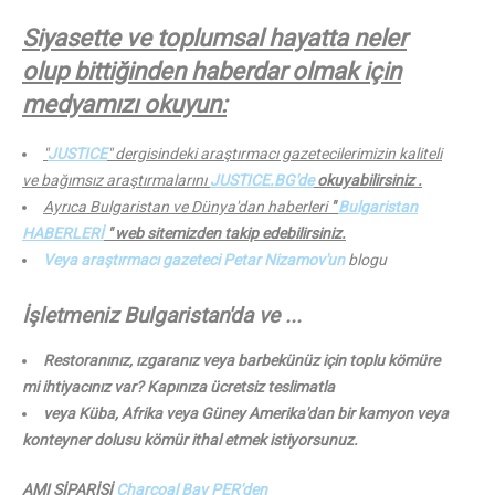
Siyasette ve toplumsal hayatta neler
olup bittiğinden haberdar olmak için
medyamızı okuyun:
"
JUSTICE
" dergisindeki araştırmacı gazetecilerimizin kaliteli
ve bağımsız araştırmalarını
JUSTICE.BG'de
okuyabilirsiniz .
Ayrıca Bulgaristan ve Dünya'dan haberleri
"
Bulgaristan
HABERLERİ
" web sitemizden takip edebilirsiniz.
Veya araştırmacı gazeteci Petar Nizamov'un
blogu
İşletmeniz Bulgaristan'da ve ...
Restoranınız, ızgaranız veya barbekünüz için toplu kömüre
mi ihtiyacınız var? Kapınıza ücretsiz teslimatla
veya Küba, Afrika veya Güney Amerika'dan bir kamyon veya
konteyner dolusu kömür ithal etmek istiyorsunuz.
AMI SİPARİŞİ
Charcoal Bay PER'den