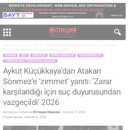
Начало
Новини
2025
Aykut Küçükkaya’dan Atakan Sönmez’e ‘zimmet’ yanıtı:
‘Zarar karşılandığı için suç duyurusundan vazgeçildi’...
НОВИНИ
2025
ANALIZLER
DÜNYA HABERLERI
SORUŞTURMALAR
TÜRKIYE BUGÜN - TÜRKIYE'DEN HABERLER
Aykut Küçükkaya’dan Atakan
Sönmez’e ‘zimmet’ yanıtı: ‘Zarar
karşılandığı için suç duyurusundan
vazgeçildi’ 2026
Авторска статия на
Юстиция Иванова
-
Haziran 3, 2026
Редактирана: Haziran 3, 2026