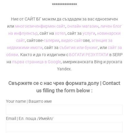
**************
Ние от САЙТ БГ можем да създадем за вас едноезичен
или
многоезичен
фирмен сайт
,
онлайн магазин
,
личен блог
на инфлуенсър
, сайт на
хотел
, сайт за
услуги
,
новинарски
сайт
, сайтове-
галерии
,
видео-сайт
ове,
агенция за
недвижими имоти
, сайт за
събития или букинг
, или
сайт за
обяви
. Както и да го издигнем с
БОГАТИ РЕЗУЛТАТИ
в SERP
на
първа страница в Google
, американската Bing и руската
Yandex.
Свържете се с нас чрез формата долу | Contact
us filling the form below :
Your name | Вашето име
Email | Ел. поща /Имейл/