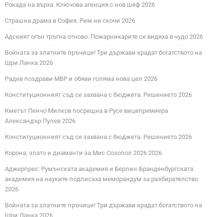
Рокада на върха. Ключова агенция с нов шеф 2026
Страшна драма в София. Рим ни скочи 2026
Адският огън тръгна отново. Пожарникарите се видяха в чудо 2026
Войната за златните пръчици! Три държави крадат богатството на
Шри Ланка 2026
Радев поздрави МВР и обяви голяма нова цел 2026
Конституционният съд се захвана с бюджета. Решението 2026
Кметът Пенчо Милков посрещна в Русе вицепремиера
Александър Пулев 2026
Конституционният съд се захвана с бюджета. Решението 2026
Корона, злато и диаманти за Мис Созопол 2026 2026
Аджерпрес: Румънската академия и Берлин-Бранденбургската
академия на науките подписаха меморандум за разбирателство
2026
Войната за златните пръчици! Три държави крадат богатството на
Шри Ланка 2026