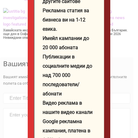
другите сайтове
Рекламна статия за
бизнеса ви на 1-12
езика.
Хавайската икона остава
Почитаме воинът, който
Огнен пояс в България.
още ден в София.
видя Кръста в небето.
Опасно време 2026
Имейл кампании до
Невиждани опашки 2026
Не ходете в гората 2026
20 000 абоната
Публикации в
Вашият коментар
социалните медии до
над 700 000
Вашият имейл адрес няма да бъде публикуван.
Задължителните
полета са отбелязани с
*
последователи/
абонати
Видео реклама в
нашите видео канали
Google рекламна
кампания, платена в