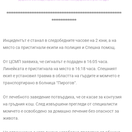
*****************************************************************
**************
Инцидентът е станал в следобедните часове на 2 юни, а на
място са пристигнали екипи на полиция и Спешна помощ.
От ЦСМП заявиха, че сигналът е подаден в 16:05 часа.
Линейката е пристигнала на място в 16:18 часа. Спешният
екип е установил травма в областта на гърдите и момчето е
транспортирано в болница “Пирогов“.
От лечебното заведение потвърдиха, че се касае за контузия
на гръдния кош. След извършени прегледи от специалисти
момчето е освободено за домашно лечение без опасност за
живота.