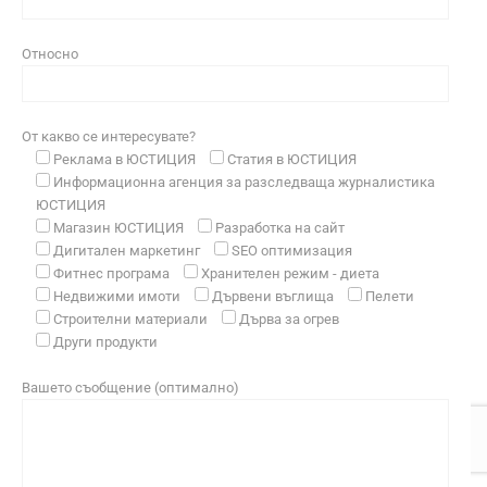
Относно
От какво се интересувате?
Реклама в ЮСТИЦИЯ
Статия в ЮСТИЦИЯ
Информационна агенция за разследваща журналистика
ЮСТИЦИЯ
Магазин ЮСТИЦИЯ
Разработка на сайт
Дигитален маркетинг
SEO оптимизация
Фитнес програма
Хранителен режим - диета
Недвижими имоти
Дървени въглища
Пелети
Строителни материали
Дърва за огрев
Други продукти
Вашето съобщение (оптимално)