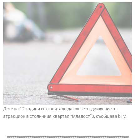
Дете на 12 години се е опитало да слезе от движение от
атракцион в столичния квартал “Младост”3, съобщава bTV.
*****************************************************************