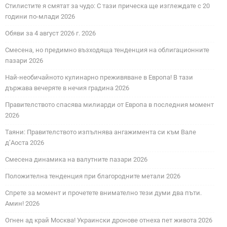
Стилистите я смятат за чудо: С тази прическа ще изглеждате с 20
години по-млади 2026
Обяви за 4 август 2026 г. 2026
Смесена, но предимно възходяща тенденция на облигационните
пазари 2026
Най-необичайното кулинарно преживяване в Европа! В тази
държава вечеряте в нечия градина 2026
Правителството спасява милиарди от Европа в последния момент
2026
Таяни: Правителството изпълнява ангажимента си към Вале
д’Аоста 2026
Смесена динамика на валутните пазари 2026
Положителна тенденция при благородните метали 2026
Спрете за момент и прочетете внимателно тези думи два пъти.
Амин! 2026
Огнен ад край Москва! Украински дронове отнеха пет живота 2026