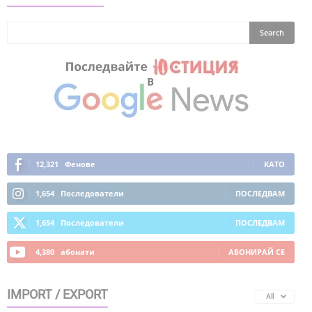
12,321
Фенове
КАТО
1,654
Последователи
ПОСЛЕДВАМ
1,654
Последователи
ПОСЛЕДВАМ
4,380
абонати
АБОНИРАЙ СЕ
IMPORT / EXPORT
All