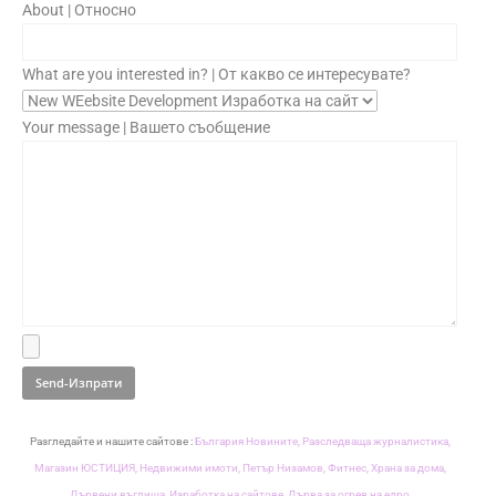
About | Относно
What are you interested in? | От какво се интересувате?
Your message | Вашето съобщение
Разгледайте и нашите сайтове :
България Новините,
Разследваща журналистика,
Магазин ЮСТИЦИЯ,
Недвижими имоти,
Петър Низамов,
Фитнес,
Храна за дома,
Дървени въглища,
Изработка на сайтове,
Дърва за огрев на едро