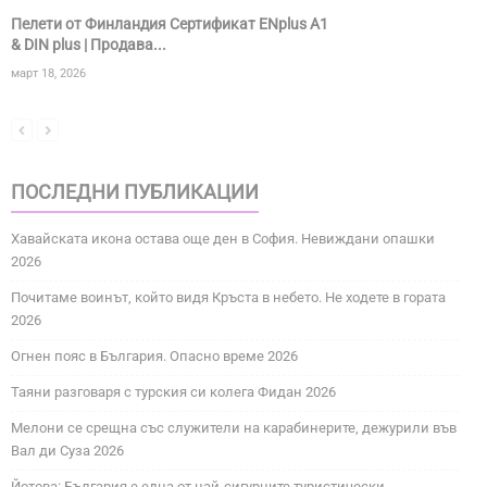
Пелети от Финландия Сертификат ENplus A1
& DIN plus | Продава...
март 18, 2026
ПОСЛЕДНИ ПУБЛИКАЦИИ
Хавайската икона остава още ден в София. Невиждани опашки
2026
Почитаме воинът, който видя Кръста в небето. Не ходете в гората
2026
Огнен пояс в България. Опасно време 2026
Таяни разговаря с турския си колега Фидан 2026
Мелони се срещна със служители на карабинерите, дежурили във
Вал ди Суза 2026
Йотова: България е една от най-сигурните туристически