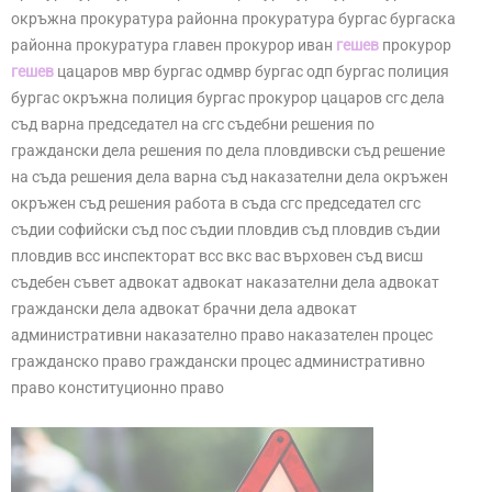
окръжна прокуратура районна прокуратура бургас бургаска
районна прокуратура главен прокурор иван
гешев
прокурор
гешев
цацаров мвр бургас одмвр бургас одп бургас полиция
бургас окръжна полиция бургас прокурор цацаров сгс дела
съд варна председател на сгс съдебни решения по
граждански дела решения по дела пловдивски съд решение
на съда решения дела варна съд наказателни дела окръжен
окръжен съд решения работа в съда сгс председател сгс
съдии софийски съд пос съдии пловдив съд пловдив съдии
пловдив всс инспекторат всс вкс вас върховен съд висш
съдебен съвет адвокат адвокат наказателни дела адвокат
граждански дела адвокат брачни дела адвокат
административни наказателно право наказателен процес
гражданско право граждански процес административно
право конституционно право