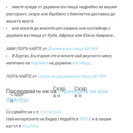
имате нужда от дървени въглища надребно за вашия
ресторант, скара или барбекю с безплатна доставка до
вашата врата
или искате да внесете цял камион или контейнер с
дървени въглища от Куба, Африка или Южна Америка..
АМИ ПОРЪЧАЙТЕ от
Дървени въглища Mr PER
В Бургас, България сте и искате най-вкусното месо,
изпечено на
барбекю
на дървени
въглища
...
ПОРЪЧАЙТЕ от
Скара на дървени въглища Mr PER
Бив
Скар
Скар
Последвайте ни
на
страницата ни във
Съди
ша
а на
а на
Фейсбук
я
прос
дърв
дърв
By
By
By
Мар
титу
ени
ени
By
Юстиц
Юстиц
Юстиц
Следвайте ни и в
Инстаграм
ина
тка
въгл
въгл
Юстиц
ия
ия
ия
Най-интересните ни Видеа гледайте в
TikTok
и в нашия
Мав
ия
на
Ивано
ища
Ивано
ища
Ивано
канал в
YouTube
роди
Ивано
ва
ва
ва
Троя
ще
ще
ва
On
On
On