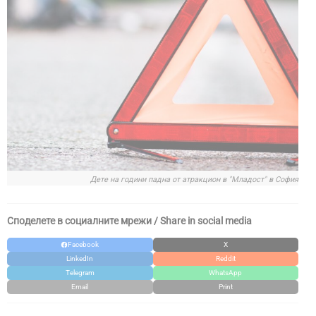
Дете на години падна от атракцион в "Младост" в София
Споделете в социалните мрежи / Share in social media
Facebook
X
LinkedIn
Reddit
Telegram
WhatsApp
Email
Print