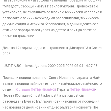
На атракциона е извършена незабавна проверка от община
“Младост”, съобщи кметът Ивайло Кукурин. Проверката е
установила, че въртящата се люлка е технически изправна и
разполага с всички необходими разрешителни, техническа
документация и мерки за безопасност, а до инцидента се е
стигнало заради силен уплах на детето и опит да слезе по
време на движение.
Дете на 12 години падна от атракцион в „Младост“ 3 в София
2026
IUSTITIA.BG – Investigations 2009-2025 2026-06-04 14:27:28
Последни новини новини от Света Новини от страната Най-
важните новини най-новите новини най-важното най-новото
от деня
Юстиция
Петър Низамов
Перата
Петър Низамов
-
Перата Юстиция бг iustitia.bg iustitia iusticia usticia
разследване Бургас България новини новини от последния
час новини от деня новини от днес България новините The