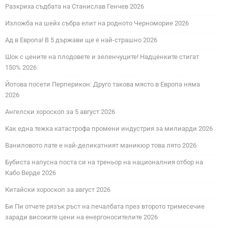
Разкриха съдбата на Станислав Генчев 2026
Изложба на шейх събра елит на родното Черноморие 2026
Ад в Европа! В 5 държави ще е най-страшно 2026
Шок с цените на плодовете и зеленчуците! Надценките стигат
150% 2026
Йотова посети Перперикон: Друго такова място в Европа няма
2026
Ангелски хороскоп за 5 август 2026
Как една тежка катастрофа промени индустрия за милиарди 2026
Ваниловото лате е най-деликатният маникюр това лято 2026
Бубиста напусна поста си на треньор на националния отбор на
Кабо Верде 2026
Китайски хороскоп за август 2026
Би Пи отчете рязък ръст на печалбата през второто тримесечие
заради високите цени на енергоносителите 2026