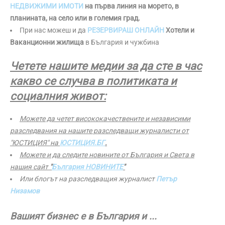
НЕДВИЖИМИ ИМОТИ
на първа линия на морето, в
планината, на село или в големия град.
При нас можеш и да
РЕЗЕРВИРАШ ОНЛАЙН
Хотели и
Ваканционни жилища
в България и чужбина
Четете нашите медии за да сте в час
какво се случва в политиката и
социалния живот:
Можете да четет висококачествените и независими
разследвания на нашите разследващи журналисти от
"ЮСТИЦИЯ" на
ЮСТИЦИЯ.БГ
.
Можете и да следите новините от България и Света в
нашия сайт
"
България НОВИНИТЕ
"
Или блогът на разследващия журналист
Петър
Низамов
Вашият бизнес е в България и ...