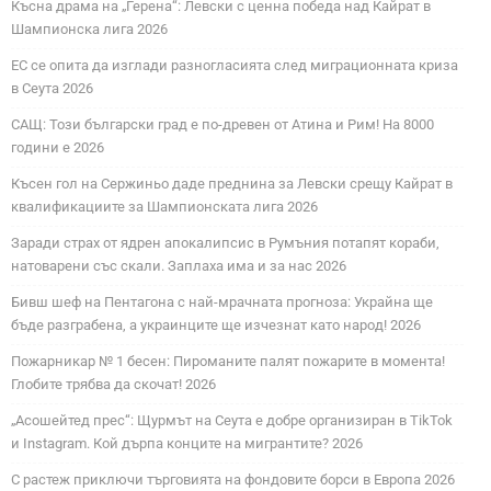
Късна драма на „Герена“: Левски с ценна победа над Кайрат в
Шампионска лига 2026
ЕС се опита да изглади разногласията след миграционната криза
в Сеута 2026
САЩ: Този български град е по-древен от Атина и Рим! На 8000
години е 2026
Късен гол на Сержиньо даде преднина за Левски срещу Кайрат в
квалификациите за Шампионската лига 2026
Заради страх от ядрен апокалипсис в Румъния потапят кораби,
натоварени със скали. Заплаха има и за нас 2026
Бивш шеф на Пентагона с най-мрачната прогноза: Украйна ще
бъде разграбена, а украинците ще изчезнат като народ! 2026
Пожарникар № 1 бесен: Пироманите палят пожарите в момента!
Глобите трябва да скочат! 2026
„Асошейтед прес“: Щурмът на Сеута е добре организиран в TikTok
и Instagram. Кой дърпа конците на мигрантите? 2026
С растеж приключи търговията на фондовите борси в Европа 2026