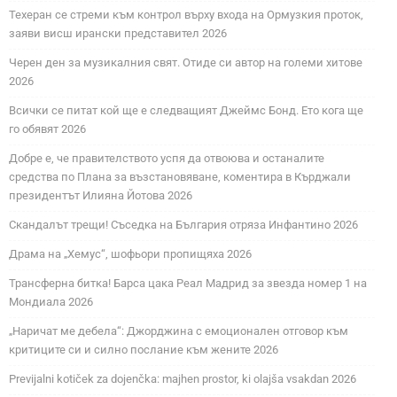
Техеран се стреми към контрол върху входа на Ормузкия проток,
заяви висш ирански представител 2026
Черен ден за музикалния свят. Отиде си автор на големи хитове
2026
Всички се питат кой ще е следващият Джеймс Бонд. Ето кога ще
го обявят 2026
Добре е, че правителството успя да отвоюва и останалите
средства по Плана за възстановяване, коментира в Кърджали
президентът Илияна Йотова 2026
Скандалът трещи! Съседка на България отряза Инфантино 2026
Драма на „Хемус“, шофьори пропищяха 2026
Трансферна битка! Барса цака Реал Мадрид за звезда номер 1 на
Мондиала 2026
„Наричат ме дебела“: Джорджина с емоционален отговор към
критиците си и силно послание към жените 2026
Previjalni kotiček za dojenčka: majhen prostor, ki olajša vsakdan 2026