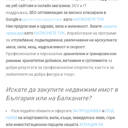
на уеб сайтове и онлайн магазини
, DEV и IT
поддръжка,
SEO оптимизация за високо класиране в
Google и
дигитален маркетинг
като
НАТИСНЕТЕ ТУК
Ние предлагаме и здраве, зила и жизненост. Вижте
нашите
треньори
като
НАТИСНЕТЕ ТУК
.
Изработване на програми
за
отслабване, подмладяване, увеличаване на мускулната
маса, сила, мощ, издръжливост и скорост.
Професионални и персонални
хранителни и тренировъчни
режими
,
хранителни добавки, витамини и суплементи
за
добри резултати за професионални спортисти, както и за
любителите на добра фигура и тонус.
Искате да закупите недвижим имот в
България или на Балканите?
Разгледайте обявите и офертите
ЗА ПРОДАЖБА
и
ПОД
НАЕМ
на апартаменти, вили, къщи, земеделска земя, гори
или инвеститационни парцели нашата
АГЕНЦИЯ ЗА