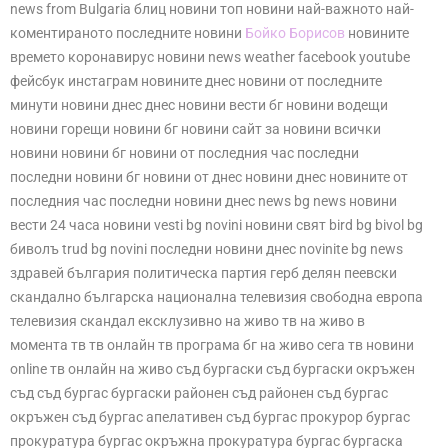
news from Bulgaria блиц новини топ новини най-важното най-
коментираното последните новини
Бойко Борисов
новините
времето коронавирус новини news weather facebook youtube
фейсбук инстаграм новините днес новини от последните
минути новини днес днес новини вести бг новини водещи
новини горещи новини бг новини сайт за новини всички
новини новини бг новини от последния час последни
последни новини бг новини от днес новини днес новините от
последния час последни новини днес news bg news новини
вести 24 часа новини vesti bg novini новини свят bird bg bivol bg
биволъ trud bg novini последни новини днес novinite bg news
здравей българия политическа партия герб делян пеевски
скандално българска национална телевизия свободна европа
телевизия скандал ексклузивно на живо тв на живо в
момента тв тв онлайн тв програма бг на живо сега тв новини
online тв онлайн на живо съд бургаски съд бургаски окръжен
съд съд бургас бургаски районен съд районен съд бургас
окръжен съд бургас апелативен съд бургас прокурор бургас
прокуратура бургас окръжна прокуратура бургас бургаска