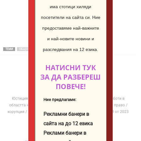
Декември
Декември
има стотици хиляди
до
до
посетители на сайта си.
Ние
1
1
предоставяме най-важните
Февруари
Февруари
и най-новите новини и
разследвания на 12 езика.
ТЕМИ
ОБЩЕСТВО
НАТИСНИ ТУК
ЗА ДА РАЗБЕРЕШ
Юстиция Иванова
ПОВЕЧЕ!
http://iustitia.bg/
Юстиция Иванова е журналист и автор в ЮСТИЦИЯ. Работи в
Ние предлагаме:
областта на разследващата журналистика с фокус върху право /
корупция / институции / политика. Публикува в ЮСТИЦИЯ от 2023
Рекламни банери в
година.
сайта на до 12 езика
Реклами банери в
СВЪРЗАНИ СТАТИИ
ОЩЕ ОТ АВТОРА