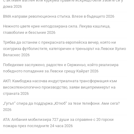
С активен въглен или куркума правите искрящо бели зъбите си у
дома 2026
ВМА направи революционна стъпка. Влезе в бъдещето 2026
Нежното цвете крие неподозирана сила. Лекува кашлица,
главоболие и безсъние 2026
Трябва да останем с прекрасната европейска вечер, която ни
осигуриха футболистите, категоричен е треньорът на Левски Хулио
Веласкес 2026
Победихме заслужено, радостен е Сержиньо, който реализира
победното попадение за Левски срещу Кайрат 2026
АКП: Камбоджа насочва индустриалната трансформация към
високотехнологично производство, заяви вицепремиерът на
страната 2026
„Гугъл“ спира да поддържа „Ютюб“ за тези телефони. Ами сега?
2026
АТА: Албания мобилизира 727 души за справяне с 20 горски
пожара през последните 24 часа 2026