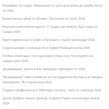
Кошмарът не спира. Нахапаното от куче дете може да загуби окото
си 2026
Всеки месец губим по 54 евро. Заплатите се топят 2026
Италианските власти вдигат 27 града под тревога. Адът идва от
Сахара 2026
Криптоархеолози се ровят в бунището, търсят милиарди 2026
След кошмара с неонацисти в София! Полиция скочи 2026
Голяма изненада с най-красивия плаж у нас. Класацията на
чужденците 2026
„Възраждане“ влиза в боя. Кандидат-президентът 2026
“Възраждане” свика комисия за пострадалата българка в Северна
Македония, ПБ я провалиха 2026
Студена професия носи 5000 евро заплата. Чака се с месеци 2026
Делян Добрев занули Денков, похвали Радев и изненада своите
2026