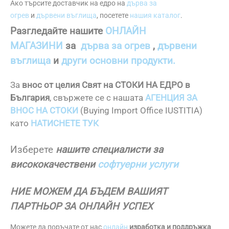
Ако търсите доставчик на едро на
дърва за
огрев
и
дървени въглища
, посетете
нашия каталог
.
Разгледайте нашите
ОНЛАЙН
МАГАЗИНИ
за
дърва за огрев
,
дървени
въглища
и
други основни продукти.
За
внос от целия Свят на СТОКИ НА ЕДРО в
България
, свържете се с нашата
АГЕНЦИЯ ЗА
ВНОС НА СТОКИ
(Buying Import Office IUSTITIA)
като
НАТИСНЕТЕ ТУК
Изберете
нашите специалисти за
висококачествени
софтуерни услуги
НИЕ МОЖЕМ ДА БЪДЕМ ВАШИЯТ
ПАРТНЬОР ЗА ОНЛАЙН УСПЕХ
Можете да поръчате от нас
онлайн
изработка и поддръжка