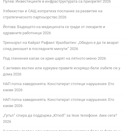
Пулев: Инвестициите в инфраструктурата са приоритет 2026
Узбекистан и САЩ изпратиха послание за развитие на
стратегическото партньорство 2026
Йотова: Бъдещето на медицината се гради от лекарите и
здравните работници 2026
Треньорът на Кайрат Рафаел Уразбахтин: „Обидно е да ти вкарат
след рикошет в последните минути“ 2026
Под глинения капак се крие царят на лятното меню 2026
С активен въглен или куркума правите искрящо бели зъбите си у
дома 2026
НАП погна заведенията. Констатират стотици нарушения. Ето
какви 2026
НАП погна заведенията. Констатират стотици нарушения. Ето
какви 2026
„Гугъл“ спира да поддържа „Ютюб“ за тези телефони. Ами сега?
2026