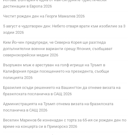
дестинации в Европа 2026
Честит рожден ден на Георги Мамалев 2026
5 август е чудотворен ден: Небето отваря врати към изобилие за 3
зодии 2026
Ким Йо-чен предупреди, че Северна Корея ще разгледа
допълнителни военни варианти срещу Япония, съобщават
севернокорейски медии 2026
Въоръжен мъж е арестуван на голф игрище на Тръмп в
Калифорния преди посещението на президента, съобщи
полицията 2026
Бразилия осъди решението на Вашингтон да отнеме визата на
бразилската посланичка в САЩ 2026
Администрацията на Тръмп отнема визата на бразилската
посланичка в САЩ 2026
Веселин Маринов бе изненадан с торта за 65-ия си рожден ден по
време на концерта си в Приморско 2026