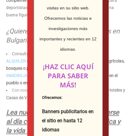
complementos
para obtener buenos resultados tanto para
deportistas profesionales, como para los amantes de una
visitas en su sitio web.
buena figura y tono.
Ofrecemos las noticias e
investigaciones más
¿Quieres comprar bienes inmuebles en
importantes y recientes en 12
Bulgaria o los Balcanes?
idiomas.
Consulta los anuncios y ofertas
EN VENTA
y
EN
ALQUILER
de apartamentos, chalets, casas, terrenos agrícolas,
¡HAZ CLIC AQUÍ
bosques o parcelas de inversión de nuestra
AGENCIA
PARA SABER
INMOBILIARIA
en primera línea de mar, en la montaña, en el
MÁS!
pueblo o en la gran ciudad.
Con nosotros también puedes
RESERVAR ONLINE
Hoteles y
Ofrecemos:
Casas de Vacaciones
en Bulgaria y en el extranjero
Banners publicitarios en
Lea nuestros medios para mantenerse
el sitio en hasta 12
al día con lo que sucede en la política y
idiomas
la vida social: