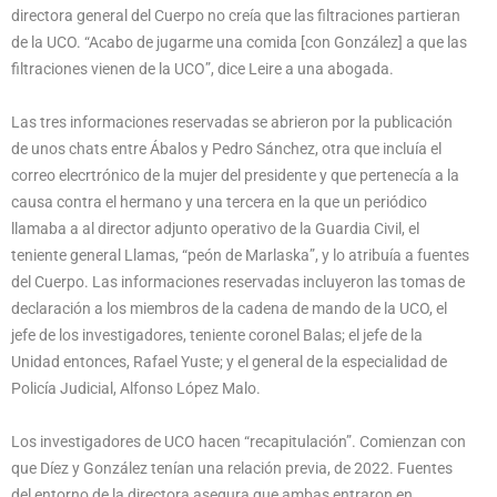
directora general del Cuerpo no creía que las filtraciones partieran
de la UCO. “Acabo de jugarme una comida [con González] a que las
filtraciones vienen de la UCO”, dice Leire a una abogada.
Las tres informaciones reservadas se abrieron por la publicación
de unos chats entre Ábalos y Pedro Sánchez, otra que incluía el
correo elecrtrónico de la mujer del presidente y que pertenecía a la
causa contra el hermano y una tercera en la que un periódico
llamaba a al director adjunto operativo de la Guardia Civil, el
teniente general Llamas, “peón de Marlaska”, y lo atribuía a fuentes
del Cuerpo. Las informaciones reservadas incluyeron las tomas de
declaración a los miembros de la cadena de mando de la UCO, el
jefe de los investigadores, teniente coronel Balas; el jefe de la
Unidad entonces, Rafael Yuste; y el general de la especialidad de
Policía Judicial, Alfonso López Malo.
Los investigadores de UCO hacen “recapitulación”. Comienzan con
que Díez y González tenían una relación previa, de 2022. Fuentes
del entorno de la directora asegura que ambas entraron en