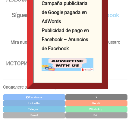
Campaña publicitaria
de Google pagada en
Síguenos
en
nuestra página de Facebook
AdWords
Síguenos
también en Instagram
Publicidad de pago en
Facebook – Anuncios
Mira nuestros videos más interesantes en
TikTok
y nuestro
de Facebook
canal de YouTube
ИСТОРИИ – WEB STORIES
Споделете в социалните мрежи / Share in social media
Facebook
X
LinkedIn
Reddit
Telegram
WhatsApp
Email
Print