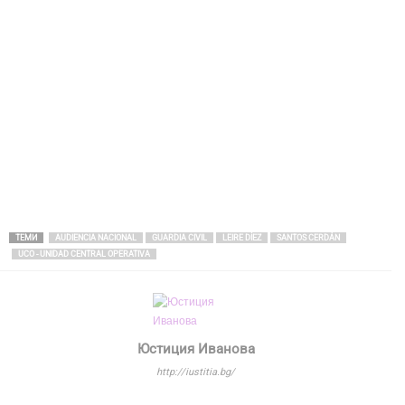
ТЕМИ
AUDIENCIA NACIONAL
GUARDIA CIVIL
LEIRE DÍEZ
SANTOS CERDÁN
UCO - UNIDAD CENTRAL OPERATIVA
Юстиция Иванова
http://iustitia.bg/