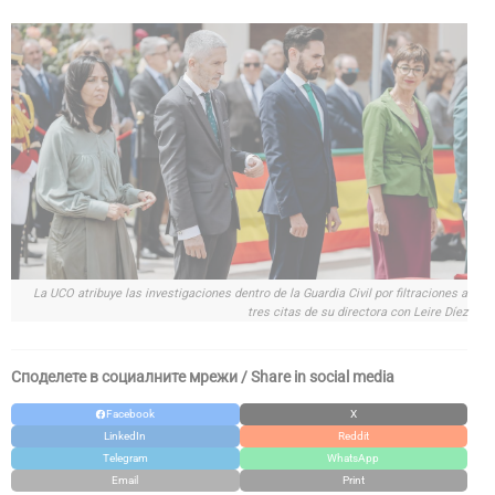
La UCO atribuye las investigaciones dentro de la Guardia Civil por filtraciones a
tres citas de su directora con Leire Díez
Споделете в социалните мрежи / Share in social media
Facebook
X
LinkedIn
Reddit
Telegram
WhatsApp
Email
Print