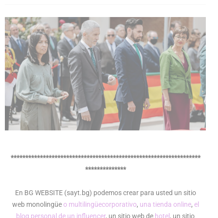
*****************************************************************
**************
En BG WEBSITE (sayt.bg) podemos crear para usted un sitio
web monolingüe
o multilingüe
corporativo
,
una tienda online
,
el
blog personal de un influencer
, un sitio web de
hotel
, un sitio