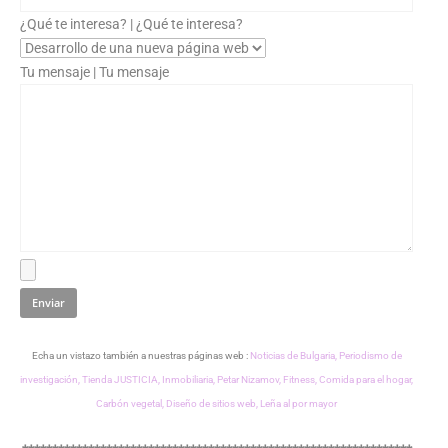
¿Qué te interesa? | ¿Qué te interesa?
Tu mensaje | Tu mensaje
Echa un vistazo también a nuestras páginas web :
Noticias de Bulgaria,
Periodismo de
investigación,
Tienda JUSTICIA,
Inmobiliaria,
Petar Nizamov,
Fitness,
Comida para el hogar,
Carbón vegetal,
Diseño de sitios web,
Leña al por mayor