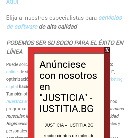
AQUÍ
Elija a nuestros especialistas para
servicios
de software
de alta calidad
PODEMOS SER SU SOCIO PARA EL ÉXITO EN
X
LÍNEA
Anúnciese
Puede solicitar con nosotros
desarrollo y mantenimiento
online
de sitios web y tiendas online , soporte de DEV y IT,
con nosotros
optimización SEO para un alto ranking en Google y
marketing
en
digital
haciendo
CLIC AQUÍ
También ofrecemos salud, fuerza y ​​vitalidad. Conoce a
"JUSTICIA" -
nuestros entrenadores
haciendo
clic aquí
.
Desarrollamos
IUSTITIA.BG
programas para
bajar de peso, rejuvenecer, aumentar la masa
muscular, la fuerza, la potencia, la resistencia y la velocidad.
Regímenes nutricionales y de entrenamiento
profesionales y
JUSTICIA – IUSTITIA.BG
personales
,
suplementos nutricionales, vitaminas y
recibe cientos de miles de