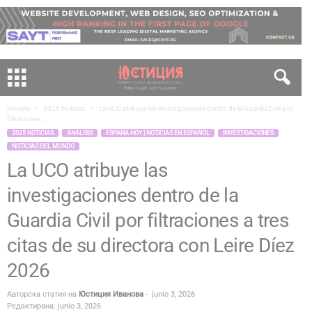
Начало
2025 Noticias
La UCO atribuye las investigaciones dentro de la Guardia Civil por
filtraciones...
2025 NOTICIAS
ANÁLISIS
ESPAÑA HOY | NOTICIAS EN ESPAÑOL
INVESTIGACIONES
NOTICIAS DEL MUNDO
La UCO atribuye las
investigaciones dentro de la
Guardia Civil por filtraciones a tres
citas de su directora con Leire Díez
2026
Авторска статия на
Юстиция Иванова
-
junio 3, 2026
Редактирана: junio 3, 2026