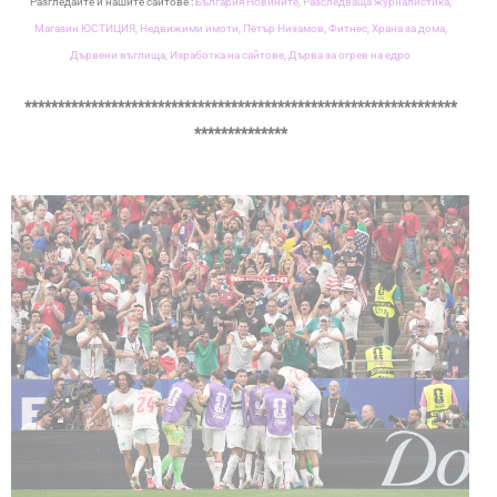
Разгледайте и нашите сайтове :
България Новините,
Разследваща журналистика,
Магазин ЮСТИЦИЯ,
Недвижими имоти,
Петър Низамов,
Фитнес,
Храна за дома,
Дървени въглища,
Изработка на сайтове,
Дърва за огрев на едро
*****************************************************************
**************