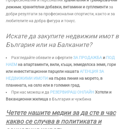
Професионални и персонални
хранителни и тренировъчни
режими
,
хранителни добавки, витамини и суплементи
за
добри резултати за професионални спортисти, както и за
любителите на добра фигура и тонус.
Искате да закупите недвижим имот в
България или на Балканите?
Разгледайте обявите и офертите
ЗА ПРОДАЖБА
и
ПОД
НАЕМ
на апартаменти, вили, къщи, земеделска земя, гори
или инвеститационни парцели нашата
АГЕНЦИЯ ЗА
НЕДВИЖИМИ ИМОТИ
на първа линия на морето, в
планината, на село или в големия град.
При нас можеш и да
РЕЗЕРВИРАШ ОНЛАЙН
Хотели и
Ваканционни жилища
в България и чужбина
Четете нашите медии за да сте в час
какво се случва в политиката и