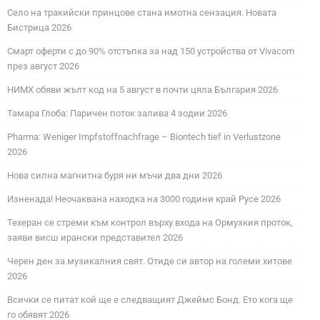
Село на тракийски принцове стана имотна сензация. Новата
Бистрица 2026
Смарт оферти с до 90% отстъпка за над 150 устройства от Vivacom
през август 2026
НИМХ обяви жълт код на 5 август в почти цяла България 2026
Тамара Глоба: Паричен поток залива 4 зодии 2026
Pharma: Weniger Impfstoffnachfrage – Biontech tief in Verlustzone
2026
Нова силна магнитна буря ни мъчи два дни 2026
Изненада! Неочаквана находка на 3000 години край Русе 2026
Техеран се стреми към контрол върху входа на Ормузкия проток,
заяви висш ирански представител 2026
Черен ден за музикалния свят. Отиде си автор на големи хитове
2026
Всички се питат кой ще е следващият Джеймс Бонд. Ето кога ще
го обявят 2026