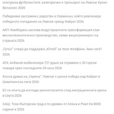
осигуриха футболистите, категоричен е треньорът на Левски Хулио
Веласкес 2026
Победихме заслужено, радостен е Сержиньо, който реализира
победното попадение за Левски срещу Кайрат 2026
АКП: Камбоджа насочва индустриалната трансформация към
високотехнологично производство, заяви вицепремиерът на
страната 2026
„Гугъл“ спира да поддържа „Ютюб“ за тези телефони. Ами сега?
2026
АТА: Албания мобилизира 727 души за справяне с 20 горски
пожара през последните 24 часа 2026
Късна драма на „Герена“: Левски с ценна победа над Кайрат в
Шампионска лига 2026
ЕС се опита да изглади разногласията след миграционната криза
в Сеута 2026
САЩ: Този български град е по-древен от Атина и Рим! На 8000
години е 2026