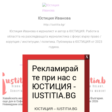
Юстиция Иванова
http://iustitia.bg/
Юстиция Иванова е журналист и автор в ЮСТИЦИЯ. Работи в
областта на разследващата журналистика с фокус върху право /
корупция / институции / политика. Публикува в ЮСТИЦИЯ от 2023
година.
X
СВЪРЗАНИ СТАТИИ
ОЩЕ ОТ АВТОРА
Рекламирай
те при нас с
ЮСТИЦИЯ -
IUSTITIA.BG
Хавайската икона остава
Почитаме воинът, който
Огнен пояс в България.
още ден в София.
видя Кръста в небето.
Опасно време 2026
Невиждани опашки 2026
Не ходете в гората 2026
ЮСТИЦИЯ – IUSTITIA.BG