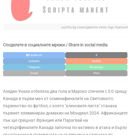
iustitia bg investigations news logo featured
Споделете в социалните мрежи / Share in social media
Facebook
X
LinkedIn
Reddit
Telegram
WhatsApp
Email
Print
Азедин Унахи отбеляза два гола и Мароко спечели с 3:0 срещу
Канада в първи мач от осминафиналите на Световното
първенство по футбол, с което "кленовите листа" станаха
първият елиминиран домакин на Мондиал 2024. Африканците
пък ще срещнат Франция или Парагвай на
четвъртфиналите.Канада започна по-активно в атака и бързо
се настаниха в половината на съперника и стигнаха до