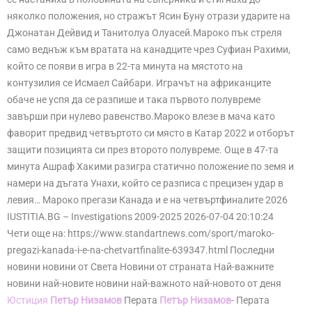
няколко положения, но стражът Ясин Буну отрази ударите на
Джонатан Дейвид и Танитолуа Олуасей.Мароко пък стреля
само веднъж към вратата на канадците чрез Суфиан Рахими,
който се появи в игра в 22-та минута на мястото на
контузилия се Исмаел Сайбари. Играчът на африканците
обаче не успя да се разпише и така първото полувреме
завърши при нулево равенство.Мароко влезе в мача като
фаворит предвид четвъртото си място в Катар 2022 и отборът
защити позицията си през второто полувреме. Още в 47-та
минута Ашраф Хакими разигра статично положение по земя и
намери на дъгата Унахи, който се разписа с прецизен удар в
левия… Мароко прегази Канада и е на четвъртфиналите 2026
IUSTITIA.BG – Investigations 2009-2025 2026-07-04 20:10:24
Чети още на: https://www.standartnews.com/sport/maroko-
pregazi-kanada-i-e-na-chetvartfinalite-639347.html Последни
новини новини от Света Новини от страната Най-важните
новини най-новите новини най-важното най-новото от деня
Юстиция
Петър Низамов
Перата
Петър Низамов
- Перата