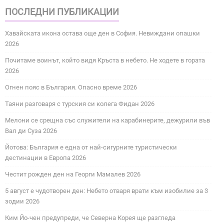
ПОСЛЕДНИ ПУБЛИКАЦИИ
Хавайската икона остава още ден в София. Невиждани опашки
2026
Почитаме воинът, който видя Кръста в небето. Не ходете в гората
2026
Огнен пояс в България. Опасно време 2026
Таяни разговаря с турския си колега Фидан 2026
Мелони се срещна със служители на карабинерите, дежурили във
Вал ди Суза 2026
Йотова: България е една от най-сигурните туристически
дестинации в Европа 2026
Честит рожден ден на Георги Мамалев 2026
5 август е чудотворен ден: Небето отваря врати към изобилие за 3
зодии 2026
Ким Йо-чен предупреди, че Северна Корея ще разгледа