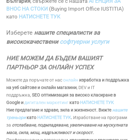
България
, свържете се с нашата
АГЕНЦИЯ ЗА
ВНОС НА СТОКИ
(Buying Import Office IUSTITIA)
като
НАТИСНЕТЕ ТУК
Изберете
нашите специалисти за
висококачествени
софтуерни услуги
НИЕ МОЖЕМ ДА БЪДЕМ ВАШИЯТ
ПАРТНЬОР ЗА ОНЛАЙН УСПЕХ
Можете да поръчате от нас
онлайн
изработка и поддръжка
на уеб сайтове и онлайн магазини
, DEV и IT
поддръжка,
SEO оптимизация за високо класиране в
Google и
дигитален маркетинг
като
НАТИСНЕТЕ ТУК
Ние предлагаме и здраве, зила и жизненост. Вижте
нашите
треньори
като
НАТИСНЕТЕ ТУК
.
Изработване на програми
за
отслабване, подмладяване, увеличаване на мускулната
маса, сила, мощ, издръжливост и скорост.