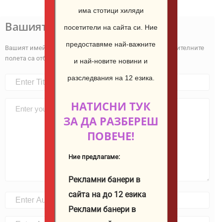
има стотици хиляди
Вашият коментар
посетители на сайта си.
Ние
предоставяме най-важните
Вашият имейл адрес няма да бъде публикуван.
Задължителните
полета са отбелязани с
*
и най-новите новини и
разследвания на 12 езика.
НАТИСНИ ТУК
ЗА ДА РАЗБЕРЕШ
ПОВЕЧЕ!
Ние предлагаме:
Рекламни банери в
сайта на до 12 езика
Реклами банери в