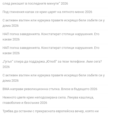
след рикошет в последните минути“ 2026
Под глинения капак се крие царят на лятното меню 2026
С активен въглен или куркума правите искрящо бели зъбите си у
дома 2026
НАП погна заведенията. Констатират стотици нарушения. Ето
какви 2026
НАП погна заведенията. Констатират стотици нарушения. Ето
какви 2026
„Гугъл“ спира да поддържа „Ютюб“ за тези телефони. Ами сега?
2026
С активен въглен или куркума правите искрящо бели зъбите си у
дома 2026
ВМА направи революционна стъпка. Влезе в бъдещето 2026
Нежното цвете крие неподозирана сила. Лекува кашлица,
главоболие и безсъние 2026
Трябва да останем с прекрасната европейска вечер, която ни