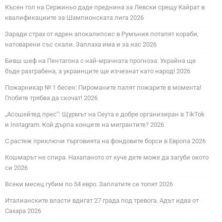
Късен гол на Сержиньо даде преднина за Левски срещу Кайрат в
квалификациите за Шампионската лига 2026
Заради страх от ядрен апокалипсис в Румъния потапят кораби,
натоварени със скали. Заплаха има и за нас 2026
Бивш шеф на Пентагона с най-мрачната прогноза: Украйна ще
бъде разграбена, а украинците ще изчезнат като народ! 2026
Пожарникар № 1 бесен: Пироманите палят пожарите в момента!
Глобите трябва да скочат! 2026
„Асошейтед прес“: Щурмът на Сеута е добре организиран в TikTok
и Instagram. Кой дърпа конците на мигрантите? 2026
С растеж приключи търговията на фондовите борси в Европа 2026
Кошмарът не спира. Нахапаното от куче дете може да загуби окото
си 2026
Всеки месец губим по 54 евро. Заплатите се топят 2026
Италианските власти вдигат 27 града под тревога. Адът идва от
Сахара 2026