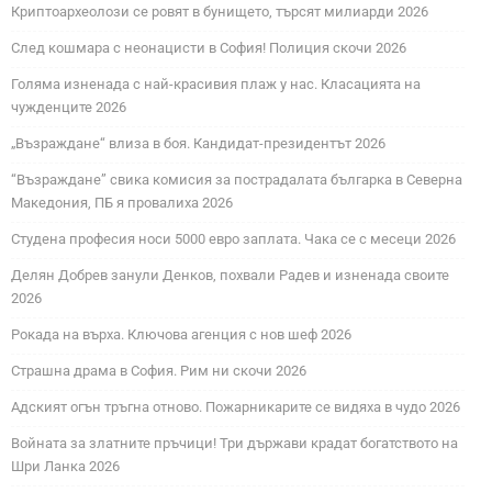
Криптоархеолози се ровят в бунището, търсят милиарди 2026
След кошмара с неонацисти в София! Полиция скочи 2026
Голяма изненада с най-красивия плаж у нас. Класацията на
чужденците 2026
„Възраждане“ влиза в боя. Кандидат-президентът 2026
“Възраждане” свика комисия за пострадалата българка в Северна
Македония, ПБ я провалиха 2026
Студена професия носи 5000 евро заплата. Чака се с месеци 2026
Делян Добрев занули Денков, похвали Радев и изненада своите
2026
Рокада на върха. Ключова агенция с нов шеф 2026
Страшна драма в София. Рим ни скочи 2026
Адският огън тръгна отново. Пожарникарите се видяха в чудо 2026
Войната за златните пръчици! Три държави крадат богатството на
Шри Ланка 2026