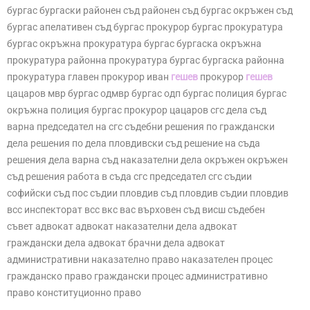
бургас бургаски районен съд районен съд бургас окръжен съд
бургас апелативен съд бургас прокурор бургас прокуратура
бургас окръжна прокуратура бургас бургаска окръжна
прокуратура районна прокуратура бургас бургаска районна
прокуратура главен прокурор иван
гешев
прокурор
гешев
цацаров мвр бургас одмвр бургас одп бургас полиция бургас
окръжна полиция бургас прокурор цацаров сгс дела съд
варна председател на сгс съдебни решения по граждански
дела решения по дела пловдивски съд решение на съда
решения дела варна съд наказателни дела окръжен окръжен
съд решения работа в съда сгс председател сгс съдии
софийски съд пос съдии пловдив съд пловдив съдии пловдив
всс инспекторат всс вкс вас върховен съд висш съдебен
съвет адвокат адвокат наказателни дела адвокат
граждански дела адвокат брачни дела адвокат
административни наказателно право наказателен процес
гражданско право граждански процес административно
право конституционно право