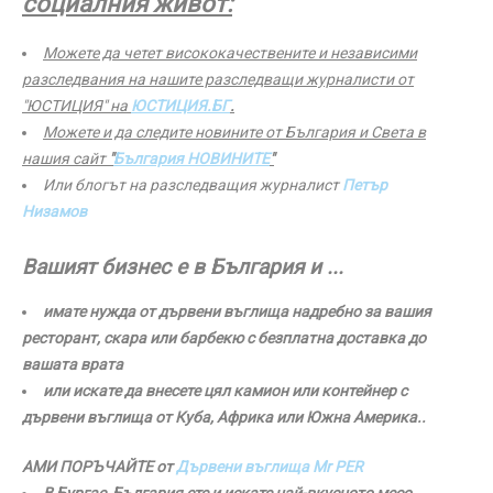
социалния живот:
Можете да четет висококачествените и независими
разследвания на нашите разследващи журналисти от
"ЮСТИЦИЯ" на
ЮСТИЦИЯ.БГ
.
Можете и да следите новините от България и Света в
нашия сайт
"
България НОВИНИТЕ
"
Или блогът на разследващия журналист
Петър
Низамов
Вашият бизнес е в България и ...
имате нужда от дървени въглища надребно за вашия
ресторант, скара или барбекю с безплатна доставка до
вашата врата
или искате да внесете цял камион или контейнер с
дървени въглища от Куба, Африка или Южна Америка..
АМИ ПОРЪЧАЙТЕ от
Дървени въглища Mr PER