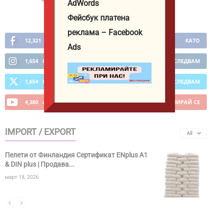
AdWords
Фейсбук платена
реклама – Facebook
12,321
Фенове
КАТО
Ads
1,654
Последователи
ПОСЛЕДВАМ
1,654
Последователи
ПОСЛЕДВАМ
4,380
абонати
АБОНИРАЙ СЕ
IMPORT / EXPORT
All
Пелети от Финландия Сертификат ENplus A1
& DIN plus | Продава...
март 18, 2026