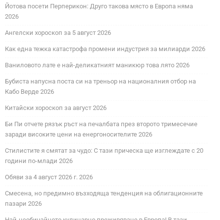
Йотова посети Перперикон: Друго такова място в Европа няма
2026
Ангелски хороскоп за 5 август 2026
Как една тежка катастрофа промени индустрия за милиарди 2026
Ваниловото лате е най-деликатният маникюр това лято 2026
Бубиста напусна поста си на треньор на националния отбор на
Кабо Верде 2026
Китайски хороскоп за август 2026
Би Пи отчете рязък ръст на печалбата през второто тримесечие
заради високите цени на енергоносителите 2026
Стилистите я смятат за чудо: С тази прическа ще изглеждате с 20
години по-млади 2026
Обяви за 4 август 2026 г. 2026
Смесена, но предимно възходяща тенденция на облигационните
пазари 2026
Най-необичайното кулинарно преживяване в Европа! В тази