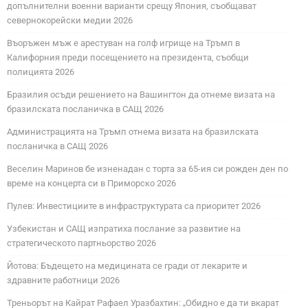
допълнителни военни варианти срещу Япония, съобщават
севернокорейски медии 2026
Въоръжен мъж е арестуван на голф игрище на Тръмп в
Калифорния преди посещението на президента, съобщи
полицията 2026
Бразилия осъди решението на Вашингтон да отнеме визата на
бразилската посланичка в САЩ 2026
Администрацията на Тръмп отнема визата на бразилската
посланичка в САЩ 2026
Веселин Маринов бе изненадан с торта за 65-ия си рожден ден по
време на концерта си в Приморско 2026
Пулев: Инвестициите в инфраструктурата са приоритет 2026
Узбекистан и САЩ изпратиха послание за развитие на
стратегическото партньорство 2026
Йотова: Бъдещето на медицината се гради от лекарите и
здравните работници 2026
Треньорът на Кайрат Рафаел Уразбахтин: „Обидно е да ти вкарат