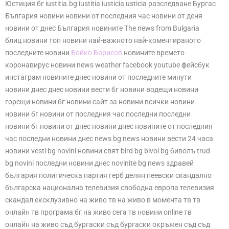
Юстиция бг iustitia.bg iustitia iusticia usticia разследване Бургас
България новини новини от последния час новини от деня
новини от днес България новините The news from Bulgaria
блиц новини топ новини най-важното най-коментираното
последните новини
Бойко Борисов
новините времето
коронавирус новини news weather facebook youtube фейсбук
инстаграм новините днес новини от последните минути
новини днес днес новини вести бг новини водещи новини
горещи новини бг новини сайт за новини всички новини
новини бг новини от последния час последни последни
новини бг новини от днес новини днес новините от последния
час последни новини днес news bg news новини вести 24 часа
новини vesti bg novini новини свят bird bg bivol bg биволъ trud
bg novini последни новини днес novinite bg news здравей
българия политическа партия герб делян пеевски скандално
българска национална телевизия свободна европа телевизия
скандал ексклузивно на живо тв на живо в момента тв тв
онлайн тв програма бг на живо сега тв новини online тв
онлайн на живо съд бургаски съд бургаски окръжен съд съд