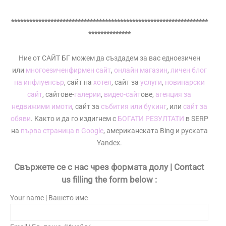
*****************************************************************
**************
Ние от САЙТ БГ можем да създадем за вас едноезичен
или
многоезичен
фирмен сайт
,
онлайн магазин
,
личен блог
на инфлуенсър
, сайт на
хотел
, сайт за
услуги
,
новинарски
сайт
, сайтове-
галерии
,
видео-сайт
ове,
агенция за
недвижими имоти
, сайт за
събития или букинг
, или
сайт за
обяви
. Както и да го издигнем с
БОГАТИ РЕЗУЛТАТИ
в SERP
на
първа страница в Google
, американската Bing и руската
Yandex.
Свържете се с нас чрез формата долу | Contact
us filling the form below :
Your name | Вашето име