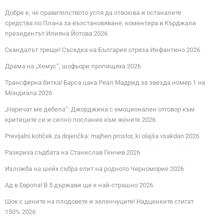
Добре е, че правителството успя да отвоюва и останалите
средства по Плана за възстановяване, коментира в Кърджали
президентът Илияна Йотова 2026
Скандалът трещи! Съседка на България отряза Инфантино 2026
Драма на „Хемус“, шофьори пропищяха 2026
Трансферна битка! Барса цака Реал Мадрид за звезда номер 1 на
Мондиала 2026
„Наричат ме дебела“: Джорджина с емоционален отговор към
критиците си и силно послание към жените 2026
Previjalni kotiček za dojenčka: majhen prostor, ki olajša vsakdan 2026
Разкриха съдбата на Станислав Генчев 2026
Изложба на шейх събра елит на родното Черноморие 2026
Ад в Европа! В 5 държави ще е най-страшно 2026
Шок с цените на плодовете и зеленчуците! Надценките стигат
150% 2026