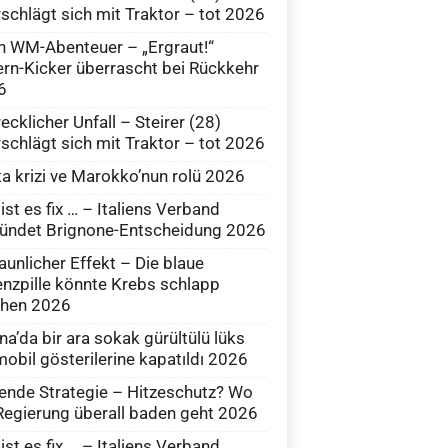
schlägt sich mit Traktor – tot 2026
 WM-Abenteuer – „Ergraut!“
rn-Kicker überrascht bei Rückkehr
6
ecklicher Unfall – Steirer (28)
schlägt sich mit Traktor – tot 2026
a krizi ve Marokko’nun rolü 2026
ist es fix … – Italiens Verband
ündet Brignone-Entscheidung 2026
aunlicher Effekt – Die blaue
nzpille könnte Krebs schlapp
hen 2026
na’da bir ara sokak gürültülü lüks
obil gösterilerine kapatıldı 2026
ende Strategie – Hitzeschutz? Wo
Regierung überall baden geht 2026
ist es fix … – Italiens Verband