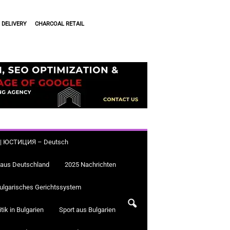
 DELIVERY
CHARCOAL RETAIL
a.bg | ЮСТИЦИЯ – Deutsch
 aus Deutschland
2025 Nachrichten
ulgarisches Gerichtssystem
itik in Bulgarien
Sport aus Bulgarien