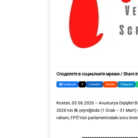
Споделете в социалните мрежи / Share in
Facebook
X
LinkedIn
Reddit
Telegram
Kosten, 03.06.2026 – Avusturya Dışişleri B
2026’nın ilk çeyreğinde (1 Ocak – 31 Mart)
rakam, FPÖ’nün parlamentodaki soru önerge