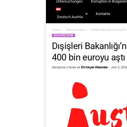
Untersuchungen
Korruption in Bulgarien
Kontakte
Deutsch Austria
Начало
Без категория
Dışişleri Bakanlığı’nın üç ayl
БЕЗ КАТЕГОРИЯ
Dışişleri Bakanlığı’
400 bin euroyu aşt
Авторска статия на
Юстиция Иванова
-
Juni 3, 202