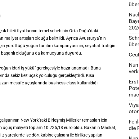
über
Nach
ı
Baye
202
çak bileti fiyatlarının temel sebebinin Orta Doğu’daki
Schr
maliyet artışları olduğu belirtildi. Ayrıca Avusturya’nın
über
i için yürüttüğü yoğun tanıtım kampanyasının, seyahat trafiğini
ın başarılı olduğunu da kamuoyuna duyurdu.
Ceut
Nun 
se "yoğun idari iş yükü" gerekçesiyle hazırlanamadı. Buna
verk
yında sekiz kez uçak yolculuğu gerçekleştirdi. Kısa
Erst
 uzun mesafe uçuşlarında business class kullanıldığı
Pote
mac
Viya
otom
lışanının New York’taki Birleşmiş Milletler temasları için
Fehl
die 
un uçuş maliyeti toplam 10.735,18 euro oldu. Bakanın Maskat,
ziyaretlerde ise dört kabine çalışanı ile birlikte yapılan
Nun 