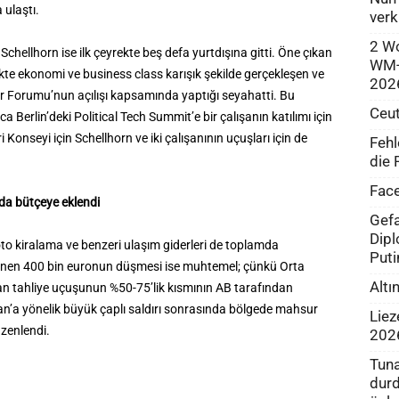
 ulaştı.
verk
2 Wo
Schellhorn ise ilk çeyrekte beş defa yurtdışına gitti. Öne çıkan
WM-R
likte ekonomi ve business class karışık şekilde gerçekleşen ve
202
r Forumu’nun açılışı kapsamında yaptığı seyahatti. Bu
Ceut
a Berlin’deki Political Tech Summit’e bir çalışanın katılımı için
i Konseyi için Schellhorn ve iki çalışanının uçuşları için de
Fehl
die 
Face
 da bütçeye eklendi
Gefa
Dipl
oto kiralama ve benzeri ulaşım giderleri de toplamda
Puti
ünen 400 bin euronun düşmesi ise muhtemel; çünkü Orta
Altı
n tahliye uçuşunun %50-75’lik kısmının AB tarafından
İran’a yönelik büyük çaplı saldırı sonrasında bölgede mahsur
Liez
zenlendi.
202
Tuna
durd