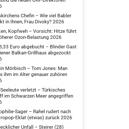
6
skirchens Chefin – Wie viel Babler
kt in Ihnen, Frau Divoky? 2026
en, Kopfweh – Vorsicht: Hitze führt
öherer Ozon-Belastung 2026
,33 Euro abgebucht – Blinder Gast
iener Balkan-Grillhaus abgezockt
6
 in Mörbisch – Tom Jones: Man
 ihm im Alter genauer zuhören
6
 Seeleute verletzt – Türkisches
ff im Schwarzen Meer angegriffen
6
philie-Sager – Rahel rudert nach
ropop-Eklat (etwas) zurück 2026
ecklicher Unfall – Steirer (28)