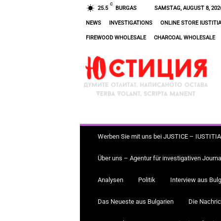
C
25.5
BURGAS
SAMSTAG, AUGUST 8, 202
NEWS
INVESTIGATIONS
ONLINE STORE IUSTITI
FIREWOOD WHOLESALE
CHARCOAL WHOLESALE
J
U
S
T
I
Z
Werben Sie mit uns bei JUSTICE – IUSTITI
Über uns – Agentur für investigativen Journ
Analysen
Politik
Interview aus Bulg
Das Neueste aus Bulgarien
Die Nachric