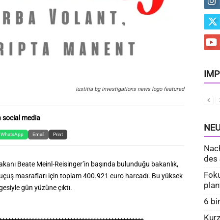
IMP
iustitia bg investigations news logo featured
 social media
NEU
WhatsApp
Email
Print
Nach
des 
akanı Beate Meinl-Reisinger’in başında bulunduğu bakanlık,
Foku
 uçuş masrafları için toplam 400.921 euro harcadı. Bu yüksek
plan
siyle gün yüzüne çıktı.
6 bi
Kurz