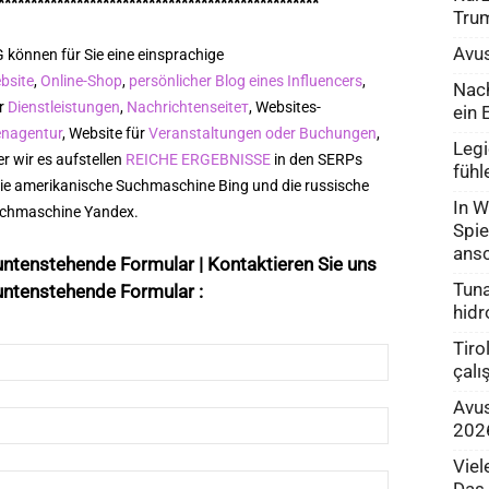
*************************************************
Tru
Avus
 können für Sie eine einsprachige
bsite
,
Online-Shop
,
persönlicher Blog eines Influencers
,
Nach
ür
Dienstleistungen
,
Nachrichtenseiteт
, Websites-
ein 
enagentur
, Website für
Veranstaltungen oder Buchungen
,
Legi
r wir es aufstellen
REICHE ERGEBNISSE
in den SERPs
fühl
die amerikanische Suchmaschine Bing und die russische
In 
chmaschine Yandex.
Spie
ans
untenstehende Formular | Kontaktieren Sie uns
Tuna
untenstehende Formular :
hidr
Tiro
çalı
Avus
202
Viel
Das 