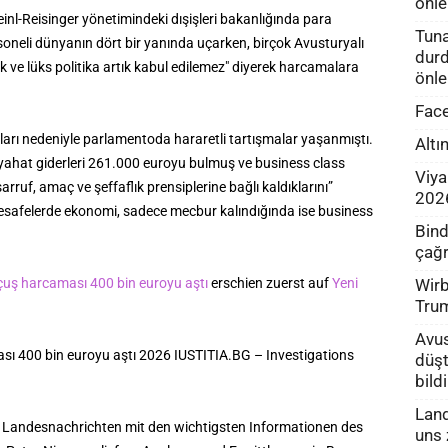
önle
inl-Reisinger yönetimindeki dışişleri bakanlığında para
Tuna
soneli dünyanın dört bir yanında uçarken, birçok Avusturyalı
durd
uk ve lüks politika artık kabul edilemez" diyerek harcamalara
önle
Face
arı nedeniyle parlamentoda hararetli tartışmalar yaşanmıştı.
Altı
ahat giderleri 261.000 euroyu bulmuş ve business class
Viya
sarruf, amaç ve şeffaflık prensiplerine bağlı kaldıklarını”
202
 mesafelerde ekonomi, sadece mecbur kalındığında ise business
Bind
çağr
Wirb
 uçuş harcaması 400 bin euroyu aştı
erschien zuerst auf
Yeni
Tru
Avus
ması 400 bin euroyu aştı 2026 IUSTITIA.BG – Investigations
düşt
bild
Land
 Landesnachrichten mit den wichtigsten Informationen des
uns 