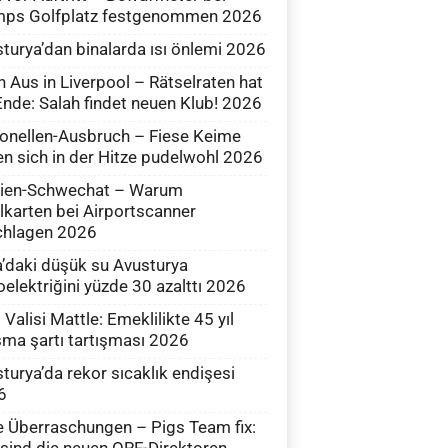
mps Golfplatz festgenommen 2026
turya’dan binalarda ısı önlemi 2026
 Aus in Liverpool – Rätselraten hat
Ende: Salah findet neuen Klub! 2026
onellen-Ausbruch – Fiese Keime
en sich in der Hitze pudelwohl 2026
Wien-Schwechat – Warum
lkarten bei Airportscanner
chlagen 2026
’daki düşük su Avusturya
oelektriğini yüzde 30 azalttı 2026
l Valisi Mattle: Emeklilikte 45 yıl
şma şartı tartışması 2026
turya’da rekor sıcaklık endişesi
6
e Überraschungen – Pigs Team fix:
sind die neuen ORF-Direktoren