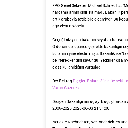
FPÖ Genel Sekreteri Michael Schnedlitz, "Me
harcamalarının sınırı kalmadı. Bakanlık per
artık arabayla tatile bile gidemiyor. Bu kop
ağır eleştiri yöneltti.
Geçtiğimiz yıl da bakanın seyahat harcamal
O dönemde, üçüncü çeyrekte bakanlığın sey
kullanımı yine eleştirilmişti. Bakanlık ise “ta
belirterek kendini savundu. Yetkililer kısa
class kullanıldığını vurguladı.
Der Beitrag
Dışişleri Bakanlığı’nın üç aylık
Vatan Gazetesi
.
Dışişleri Bakanlığı’nın üç aylık uçuş harca
2009-2025 2026-06-03 21:31:00
Neueste Nachrichten, Weltnachrichten und