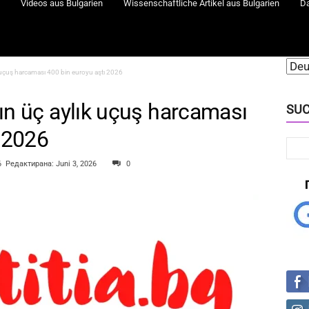
Videos aus Bulgarien
Wissenschaftliche Artikel aus Bulgarien
D
ık uçuş harcaması 400 bin euroyu aştı 2026
nın üç aylık uçuş harcaması
SUC
ı 2026
6
Редактирана: Juni 3, 2026
0