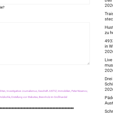
202
ie?
Trai
stec
Hust
zu h
4933
in W
202
Live
muss
202
Drei
Schi
202
chten,
Investigativer Journalismus,
Geschäft JUSTIZ,
Immobilien,
Peter Nizamov,
Pädo
Holzkohle,
Erstellung von Websites,
Brennholz im Großhandel
Aust
*************************************************
Schr