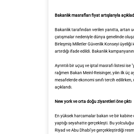
Bakanlık masrafları fiyat artışlarıyla açıklad
Bakanlık tarafından verilen yanıtta, artan u
çatışmalar nedeniyle dünya genelinde oluşan 
Birleşmiş Milletler Güvenlik Konseyi üyeliğ
artırdığı ifade edildi. Bakanlık kampanyan
Ayrıntılı bir uçuş ve iptal masrafı listesi i
rağmen Bakan Meinl-Reisinger, yılın ilk üç a
mesafelerde ekonomi sınıfı tercih edilirken,
açıklandı.
New york ve orta doğu ziyaretleri öne çıktı
En yüksek harcamalar bakan ve bir kabine ça
yaptığı seyahatte gerçekleşti. Bu yolculuğ
Riyad ve Abu Dhabi’ye gerçekleştirdiği resmi 