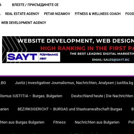
6
ВЛЕЗТЕ / ПРИСЪЕДИНЕТЕ СЕ
A
REAL ESTATE AGENCY
PETAR NIZAMOV
FITNESS & WELLNESS COACH
FOOD
WEB DEVELOPMENT AGENCY
A.BG
Justiz | investigativer Journalismus, Nachrichten, Analysen | iustiti
alismus IUSTITIA – Burgas, Bulgarien
Deutschland heute | Die Nachrichten
arien
BEZIRKSGERICHT – BURGAS und Staatsanwaltschaft Burgas
B
hten aus Burgas Bulgarien
Fitness
Nachrichten aus Bulgarien
Pol