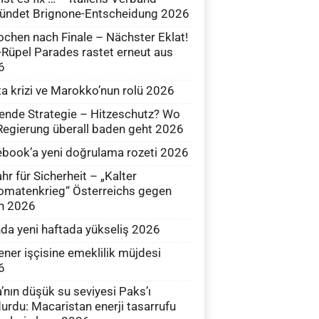
ündet Brignone-Entscheidung 2026
chen nach Finale – Nächster Eklat!
üpel Parades rastet erneut aus
6
a krizi ve Marokko’nun rolü 2026
ende Strategie – Hitzeschutz? Wo
Regierung überall baden geht 2026
book’a yeni doğrulama rozeti 2026
hr für Sicherheit – „Kalter
omatenkrieg“ Österreichs gegen
n 2026
nda yeni haftada yükseliş 2026
ener işçisine emeklilik müjdesi
6
’nın düşük su seviyesi Paks’ı
urdu: Macaristan enerji tasarrufu