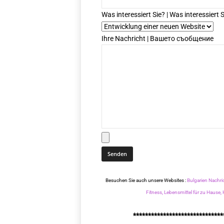
Was interessiert Sie? | Was interessiert S
Ihre Nachricht | Вашето съобщение
Besuchen Sie auch unsere Websites :
Bulgarien Nachri
Fitness,
Lebensmittel für zu Hause,
******************************