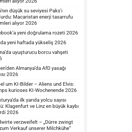
mleri alıyor 2026
’nın düşük su seviyesi Paks’ı
urdu: Macaristan enerji tasarrufu
mleri alıyor 2026
book’a yeni doğrulama rozeti 2026
nda yeni haftada yükseliş 2026
na’da uyuşturucu borcu vahşeti
6
en’den Almanya’da AfD yasağı
ısı 2026
el um KI-Bilder – Aliens und Elvis:
mps kurioses KI-Wochenende 2026
turya’da ilk yarıda yolcu sayısı
ü: Klagenfurt ve Linz en büyük kaybı
irdi 2026
wirte verzweifelt – „Dürre zwingt
zum Verkauf unserer Milchkühe“