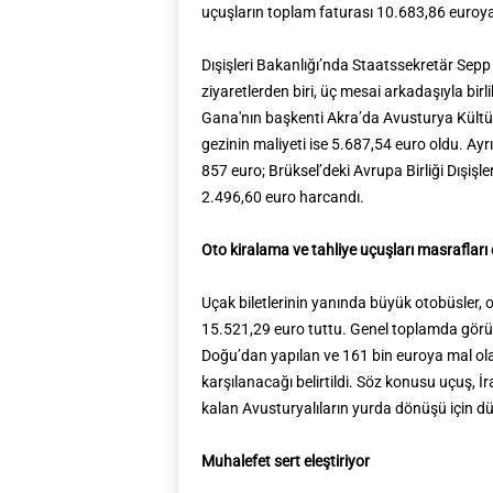
uçuşların toplam faturası 10.683,86 euroya
Dışişleri Bakanlığı’nda Staatssekretär Sepp 
ziyaretlerden biri, üç mesai arkadaşıyla bir
Gana'nın başkenti Akra’da Avusturya Kültü
gezinin maliyeti ise 5.687,54 euro oldu. Ayrıc
857 euro; Brüksel’deki Avrupa Birliği Dışişler
2.496,60 euro harcandı.
Oto kiralama ve tahliye uçuşları masrafları
Uçak biletlerinin yanında büyük otobüsler, 
15.521,29 euro tuttu. Genel toplamda gör
Doğu’dan yapılan ve 161 bin euroya mal ola
karşılanacağı belirtildi. Söz konusu uçuş, 
kalan Avusturyalıların yurda dönüşü için dü
Muhalefet sert eleştiriyor