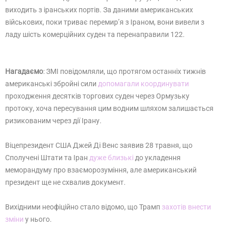
виходить з іранських портів. За даними американських
військових, поки триває перемир’я з Іраном, вони вивели з
ладу шість комерційних суден та перенаправили 122.
Нагадаємо
: ЗМІ повідомляли, що протягом останніх тижнів
американські збройні сили
допомагали координувати
проходження десятків торгових суден через Ормузьку
протоку, хоча пересування цим водним шляхом залишається
ризикованим через дії Ірану.
Віцепрезидент США Джей Ді Венс заявив 28 травня, що
Сполучені Штати та Іран
дуже близькі
до укладення
меморандуму про взаєморозуміння, але американський
президент ще не схвалив документ.
Вихідними неофіційно стало відомо, що Трамп
захотів внести
зміни
у нього.