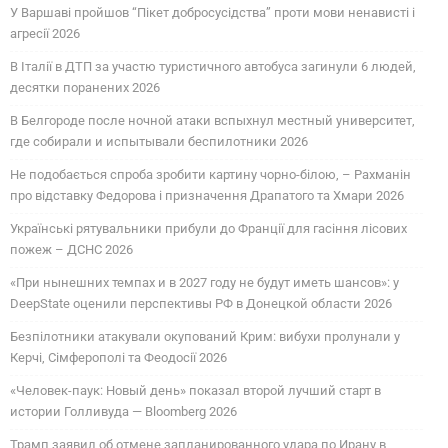
У Варшаві пройшов “Пікет добросусідства” проти мови ненависті і
агресії 2026
В Італії в ДТП за участю туристичного автобуса загинули 6 людей,
десятки поранених 2026
В Белгороде после ночной атаки вспыхнул местный университет,
где собирали и испытывали беспилотники 2026
Не подобається спроба зробити картину чорно-білою, – Рахманін
про відставку Федорова і призначення Драпатого та Хмари 2026
Українські рятувальники прибули до Франції для гасіння лісових
пожеж – ДСНС 2026
«При нынешних темпах и в 2027 году не будут иметь шансов»: у
DeepState оценили перспективы РФ в Донецкой области 2026
Безпілотники атакували окупований Крим: вибухи пролунали у
Керчі, Сімферополі та Феодосії 2026
«Человек-паук: Новый день» показал второй лучший старт в
истории Голливуда — Bloomberg 2026
Трамп заявил об отмене запланированного удара по Ирану в