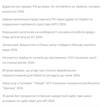
Буданов про примус РФ до миру: Не чіпляйтеся за терміни, головне
результат 2026
Швеція викликала представника РФ через удари по Україні та
порушення повітряного простору НАТО 2026
Корецький наголосив на необхідності синхронної роботи уряду і
Ради для вступу до ЄС 2026
Зеленский: Вашингтон и Пекин могут побудить Москву захотеть
мира 2026
Непомітно підійшли на метр до противника: ССО показали наліт
на позиції росіян 2026
Вітакер вважає, що угоду про спільне виробництво
перехоплювачів для Patriot не укладуть до зими 2026
Фаєр-шоу з пусками: “Лазарі” НГУ показали знищення російського
“Урагану” 2026
55 дней без процентов по бизнес-кредитной карте: при каких
условиях это действует для ИП 2026