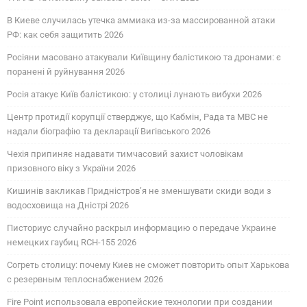
В Киеве случилась утечка аммиака из-за массированной атаки
РФ: как себя защитить 2026
Росіяни масовано атакували Київщину балістикою та дронами: є
поранені й руйнування 2026
Росія атакує Київ балістикою: у столиці лунають вибухи 2026
Центр протидії корупції стверджує, що Кабмін, Рада та МВС не
надали біографію та декларації Вигівського 2026
Чехія припиняє надавати тимчасовий захист чоловікам
призовного віку з України 2026
Кишинів закликав Придністров’я не зменшувати скиди води з
водосховища на Дністрі 2026
Писториус случайно раскрыл информацию о передаче Украине
немецких гаубиц RCH-155 2026
Согреть столицу: почему Киев не сможет повторить опыт Харькова
с резервным теплоснабжением 2026
Fire Point использовала европейские технологии при создании