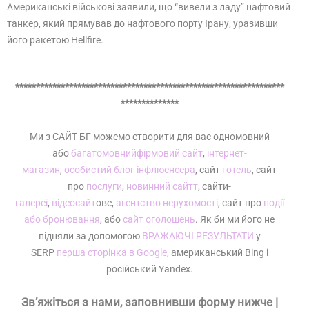
Американські військові заявили, що “вивели з ладу” нафтовий
танкер, який прямував до нафтового порту Ірану, уразивши
його ракетою Hellfire.
*****************************************************************
**************
Ми з САЙТ БГ можемо створити для вас одномовний
або
багатомовний
фірмовий сайт
,
інтернет-
магазин
,
особистий блог інфлюенсера
, сайт
готель
, сайт
про
послуги
,
новинний сайтт
, сайти-
галереї
,
відеосайт
ове,
агентство нерухомості
, сайт про
події
або бронювання
, або
сайт оголошень
. Як би ми його не
підняли за допомогою
ВРАЖАЮЧІ РЕЗУЛЬТАТИ
у
SERP
перша сторінка в Google
, американський Bing і
російський Yandex.
Зв’яжіться з нами, заповнивши форму нижче |