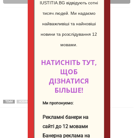
Email
Print
IUSTITIA.BG відвідують сотні
тисяч людей.
Ми надаємо
найважливіші та найновіші
новини та розслідування 12
мовами.
НАТИСНІТЬ ТУТ,
ЩОБ
ДІЗНАТИСЯ
БІЛЬШЕ!
ТЕМИ
НОВИНИ
Ми пропонуємо:
Рекламні банери на
сайті до 12 мовами
Юстиция Иванова
Банерна реклама на