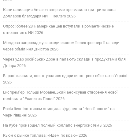
Капитализация Amazon впервые превысила три триллиона
долларов благодаря ИИ — Reuters 2026
Опрос: более 28% американцев вступали в романтические
отношения с ИИ 2026
Молдова запроваджує заходи економії електроенергії та води
через обміління Дністра 2026
Через удар російських дронів палають склади з продуктами біля
Дніпра 2026
В Ірані заявили, що готувалися вдарити по трьох об’єктах в Україні
2026
Експрем’єр Польщі Моравецький анонсував створення нової
політсили “Розвиток Плюс” 2026
Росія безпілотником знищила відділення “Нової пошти” на
Чернігівщині 2026
На Кубе произошел полный коллапс энергосистемы 2026
Куюн о рынке топлива: «Идем по краю» 2026