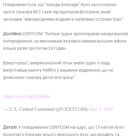
Повідомляється, що “заходи блокади” було застосовано
проти танкера M/T Lexie під прапором Ботсвани, який
проходив “міжнародними водами в напрямку острова Харг”.
Дослівно
CENTCOM: “Екіпаж судна проігнорував неодноразові
попередження, не виконавши вказівки американських військ
кілька разів протягом 24 годин.
Врешті-решт, американський літак вивів судно з ладу,
випустивши ракету Hellfire у машинне відділення, що не
дозволило танкеру дістатися Ірану”.
https://t.co/Cmg5rQH6st
— U.S. Central Command (@CENTCOM)
June 2, 2026
Деталі
: У повідомленні CENTCOM нагадує, що 13 квітня було
розпочато блокаду всього морського руху, що входить та