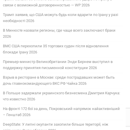
связи с возможной договоренностью — WP 2026
Трамп заявив, що США можуть будь-коли вдарити по Ірану у разі
необхідності 2026
В Минюсте назвали регионы, где чаще всего заключают браки
2026
ВМС США перехопили 35 торгових суден після відновлення
блокади Ірану 2026
Премьер-министр Великобритании Энди Бернем выступил в
поддержку принятия письменной конституции 2026
Взрыв в ресторане в Москве: среди пострадавших может быть
дочь главнокомандующего ВКС РФ Чайка 2026
В Польше задержали украинского бизнесмена Дмитрия Карчука:
что известно 2026
На фронті 172 бої за день, Покровський напрямок найактивніший
– Генштаб 2026
DeepState: У липні окупанти захопили більше території, ніж