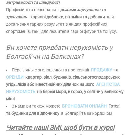
витривалості та швидкості.
Професійні та персональні
режими харчування та
тренувань
,
харчові добавки, вітаміни та добавки
для
досягнення гарних результатів як для професійних
спортсменів, так і для любителів гарної фігури та тонусу.
Ви хочете придбати нерухомість у
Болгарії чи на Балканах?
Перегляньте оголошення та пропозиції
ПРОДАЖУ
та
ОРЕНДИ
квартир, вілл, будинків, сільськогосподарських
угідь, лісів або інвестиційних ділянок нашого
АГЕНТСТВА
НЕРУХОМІСТЬ
на березі моря, в горах, у селі чи у великому
місті.
З нами ви також можете
БРОНЮВАТИ ОНЛАЙН
Готелі
та будинки для відпочинку
в Болгарії та за кордоном
Читайте наші ЗМІ, щоб бути в курсі