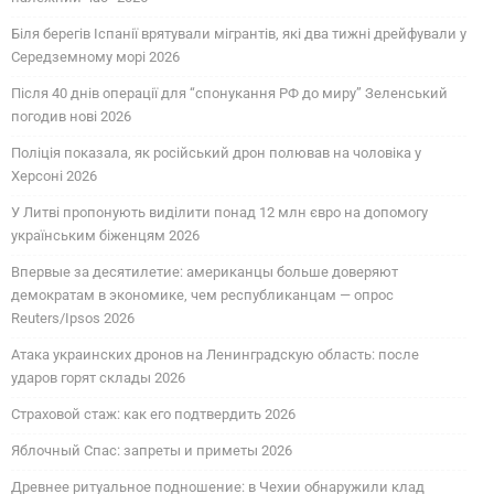
Біля берегів Іспанії врятували мігрантів, які два тижні дрейфували у
Середземному морі 2026
Після 40 днів операції для “спонукання РФ до миру” Зеленський
погодив нові 2026
Поліція показала, як російський дрон полював на чоловіка у
Херсоні 2026
У Литві пропонують виділити понад 12 млн євро на допомогу
українським біженцям 2026
Впервые за десятилетие: американцы больше доверяют
демократам в экономике, чем республиканцам — опрос
Reuters/Ipsos 2026
Атака украинских дронов на Ленинградскую область: после
ударов горят склады 2026
Страховой стаж: как его подтвердить 2026
Яблочный Спас: запреты и приметы 2026
Древнее ритуальное подношение: в Чехии обнаружили клад