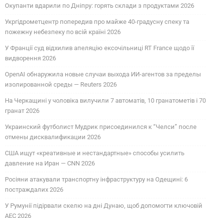
Окупанти вдарили по Дніпру: горять склади з продуктами 2026
Укргідрометцентр попередив про майже 40-градусну спеку та
пожежну небезпеку по всій країні 2026
У Франції суд відхилив апеляцію ексочільниці RT France щодо її
видворення 2026
OpenAI обнаружила новые случаи выхода ИИ-агентов за пределы
изолированной среды — Reuters 2026
На Черкащині у чоловіка вилучили 7 автоматів, 10 гранатометів і 70
гранат 2026
Украинский футболист Мудрик присоединился к “Челси” после
отмены дисквалификации 2026
США ищут «креативные и нестандартные» способы усилить
давление на Иран — CNN 2026
Росіяни атакували транспортну інфраструктуру на Одещині: 6
постраждалих 2026
У Румунії підірвали скелю на дні Дунаю, щоб допомогти ключовій
АЕС 2026