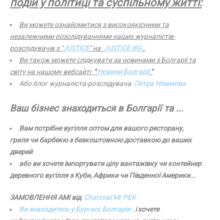
подій у політиці та суспільному житті:
Ви можете ознайомитися з високоякісними та
незалежними розслідуваннями наших журналістів-
розслідувачів з "
JUSTICE
" на
JUSTICE.BG
.
Ви також можете слідкувати за новинами з Болгарії та
світу на нашому вебсайті
"
Новини Болгарії
"
Або блог журналіста-розслідувача
Петра Нізамова
Ваш бізнес знаходиться в Болгарії та ...
Вам потрібне вугілля оптом для вашого ресторану,
гриля чи барбекю з безкоштовною доставкою до ваших
дверей
або ви хочете імпортувати цілу вантажівку чи контейнер
деревного вугілля з Куби, Африки чи Південної Америки...
ЗАМОВЛЕННЯ AMI від
Charcoal Mr PER
Ви знаходитесь у Бургасі, Болгарія ,
і хочете