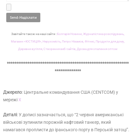
Завітайте також на наші сайти :
Болгарія Новини,
Журналістика розслідувань,
Магазин «ЮСТИЦІЯ»,
Нерухомість,
Петро Нізамов,
Фітнес,
Продукти для дому,
Деревне вугілля,
Створення веб-сайтів,
Дрова для опалення оптом
*****************************************************************
**************
Джерело
: Центральне командування США (CENTCOM) у
мережі
Х
Деталі
: У дописі зазначається, що “2 червня американські
військові зупинили порожній нафтовий танкер, який
намагався проплисти до іранського порту в Перській затоці”.