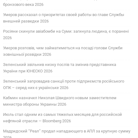
бронзового века 2026
Умеров рассказал о приоритетах своей работы во главе Службы
внешней разведки 2026
Росіяни скинули авіабомби на Суми: загинула людина, є поранені
2026
Умєров розповів, чим займатиметься на посаді голови Служби
зовнішньої розвідки 2026
Зеленський звільнив низку послів та змінив представника
України при ЮНЕСКО 2026
Зеленський запровадив санкції проти підприємств російського
ОПК – серед них є українське 2026
Кабмин назначил Николая Швидкого новым заместителем
министра обороны Украины 2026
Июль стал одним из самых тяжелых месяцев для российской
нефтяной отрасли — Bloomberg 2026
Мадридский “Реал” продал нападающего в АПЛ за крупную сумму
2026