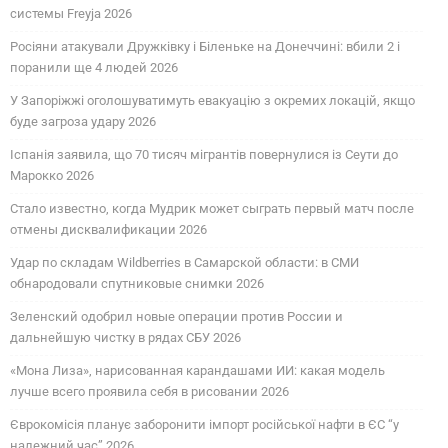
системы Freyja 2026
Росіяни атакували Дружківку і Біленьке на Донеччині: вбили 2 і
поранили ще 4 людей 2026
У Запоріжжі оголошуватимуть евакуацію з окремих локацій, якщо
буде загроза удару 2026
Іспанія заявила, що 70 тисяч мігрантів повернулися із Сеути до
Марокко 2026
Стало известно, когда Мудрик может сыграть первый матч после
отмены дисквалификации 2026
Удар по складам Wildberries в Самарской области: в СМИ
обнародовали спутниковые снимки 2026
Зеленский одобрил новые операции против России и
дальнейшую чистку в рядах СБУ 2026
«Мона Лиза», нарисованная карандашами ИИ: какая модель
лучше всего проявила себя в рисовании 2026
Єврокомісія планує заборонити імпорт російської нафти в ЄС “у
належний час” 2026