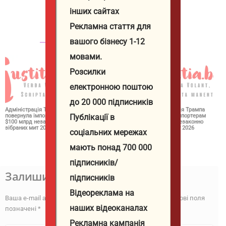
http://iustitia.bg/
інших сайтах
Рекламна стаття для
СВЪРЗАНИ СТАТИИ
ОЩЕ ОТ АВТОРА
вашого бізнесу 1-12
мовами.
Розсилки
електронною поштою
до 20 000 підписників
Адміністрація Трампа
За добу ЗСУ
Адміністрація Трампа
Публікації в
повернула імпортерам
відмінусували ще 1130
повернула імпортерам
$100 млрд незаконно
окупантів і знищили
$100 млрд незаконно
зібраних мит 2026
понад 530 одиниць
зібраних мит 2026
соціальних мережах
російської техніки 2026
мають понад 700 000
підписників/
Залишити відповідь
підписників
Відеореклама на
Ваша e-mail адреса не оприлюднюватиметься.
Обов’язкові поля
наших відеоканалах
позначені
*
Рекламна кампанія