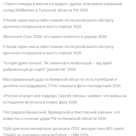
«Такого пожара в жизни не видел»: дроны атаковали огромный
склад Wildberries в Тульской области РФ 2026
У Києві через масштабні пожежі після російського обстрілу
критично погіршилася якість повітря 2026
Яблочный Спас 2026: что нужно освятить в церкви 2026
У Києві через масштабні пожежі після російського обстрілу
критично погіршилася якість повітря 2026
“Історія дуже погана”. Як змінилася мобілізація – від армії
добровольців до партії “ухилянтів” 2026
Массированный удар по Киевской области: есть погибший и
десятки пострадавших, ГСЧС показала фото последствий 2026
«Россия атакует всё подряд»: Сергей «Флеш» заявил, что война на
истощение вступила в новую фазу 2026
Пострадали Бучанский, Броварской и Фастовский районы: что
известно о ночном ударе РФ по Киевской области 2026
США критично вичерпали арсенали ППО: використано 80% ракет
THAAD та половину запасів Patriot – CNN 2026