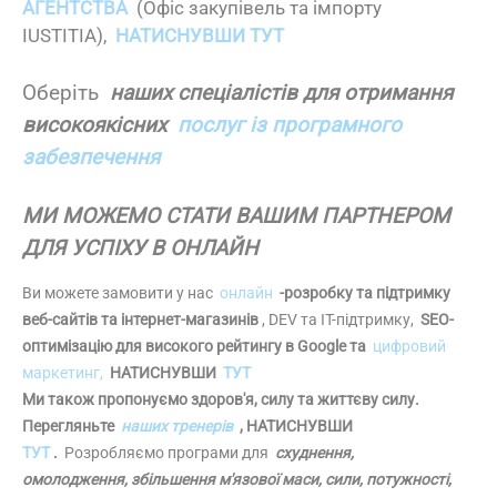
АГЕНТСТВА
(Офіс закупівель та імпорту
IUSTITIA),
НАТИСНУВШИ ТУТ
Оберіть
наших спеціалістів для отримання
високоякісних
послуг із програмного
забезпечення
МИ МОЖЕМО СТАТИ ВАШИМ ПАРТНЕРОМ
ДЛЯ УСПІХУ В ОНЛАЙН
Ви можете замовити у нас
онлайн
-розробку та підтримку
веб-сайтів та інтернет-магазинів
, DEV та IT-підтримку,
SEO-
оптимізацію для високого рейтингу в Google та
цифровий
маркетинг,
НАТИСНУВШИ
ТУТ
Ми також пропонуємо здоров'я, силу та життєву силу.
Перегляньте
наших тренерів
, НАТИСНУВШИ
ТУТ
.
Розробляємо програми для
схуднення,
омолодження, збільшення м'язової маси, сили, потужності,