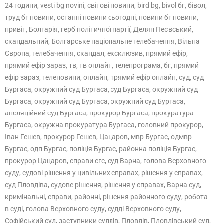
24 години, vesti bg novini, світові новини, bird bg, bivol бг, бівол,
труд бг новини, останні новини сьогодні, новини бг новини,
привіт, Болгарія, герб політичної партії, Делян Пеєвський,
скандальний, Болгарське національне телебачення, Вільна
Європа, телебачення, скандал, ексклюзив, прямий ефір,
прямий ефір зараз, тв, тв онлайн, телепрограма, бг, прямий
ефір зараз, теленовини, онлайн, прямий ефір онлайн, суд, суд
Бургаса, окружний суд Бургаса, суд Бургаса, окружний суд
Бургаса, окружний суд Бургаса, окружний суд Бургаса,
апеляційний суд Бургаса, прокурор Бургаса, прокуратура
Бургаса, окружна прокуратура Бургаса, головний прокурор,
Іван Гешев, прокурор Гешев, Цацаров, мвр Бургас, одмвр
Бургас, одп Бургас, поліція Бургас, районна поліція Бургас,
прокурор Цацаров, справи сгс, суд Варна, голова Верховного
суду, судові рішення у цивільних справах, рішення у справах,
суд Пловдіва, судове рішення, рішення у справах, Варна суд,
кримінальні, справи, районні, рішення районного суду, робота
в суді, голова Верховного суду, судді Верховного суду,
Софійський суд, заступники суддів, Пловдів, Пловдівський суд,