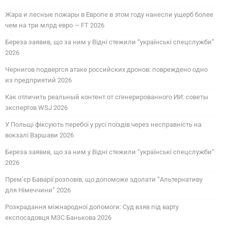
Жара и лесные пожары в Европе в этом году нанесли ущерб более
чем на три млрд евро — FT 2026
Береза заявив, що за ним у Відні стежили “українські спецслужби”
2026
Чернигов подвергся атаке российских дронов: повреждено одно
из предприятий 2026
Как отличить реальный контент от сгенерированного ИИ: советы
экспертов WSJ 2026
У Польщі фіксують перебої у русі поїздів через несправність на
вокзалі Варшави 2026
Береза заявив, що за ним у Відні стежили “українські спецслужби”
2026
Прем’єр Баварії розповів, що допоможе здолати “Альтернативу
для Німеччини” 2026
Розкрадання міжнародної допомоги: Суд взяв під варту
експосадовця МЗС Банькова 2026