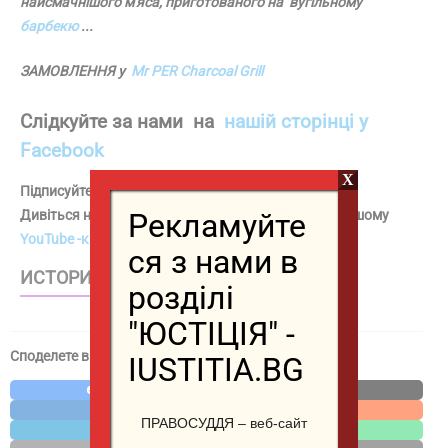
найсмачнішого м'яса, приготованого на вугільному
барбекю
...
ЗАМОВЛЕННЯ у
Mr PER Charcoal Grill
Слідкуйте за нами
на
нашій сторінці у
Facebook
X
Підписуйтесь на нас також в
Instagram
Рекламуйте
Дивіться наші найцікавіші відео на
TikTok
та на нашому
YouTube -каналі
ся з нами в
ИСТОРИИ – WEB STORIES
розділі
"ЮСТІЦІЯ" -
Споделете в социалните мрежи / Share in social media
IUSTITIA.BG
Facebook
X
LinkedIn
Reddit
ПРАВОСУДДЯ – веб-сайт
Telegram
WhatsApp