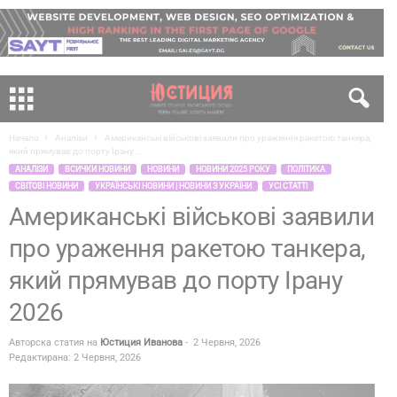
Начало
Аналізи
Американські військові заявили про ураження ракетою танкера,
який прямував до порту Ірану...
АНАЛІЗИ
ВСИЧКИ НОВИНИ
НОВИНИ
НОВИНИ 2025 РОКУ
ПОЛІТИКА
СВІТОВІ НОВИНИ
УКРАЇНСЬКІ НОВИНИ | НОВИНИ З УКРАЇНИ
УСІ СТАТТІ
Американські військові заявили
про ураження ракетою танкера,
який прямував до порту Ірану
2026
Авторска статия на
Юстиция Иванова
-
2 Червня, 2026
Редактирана: 2 Червня, 2026