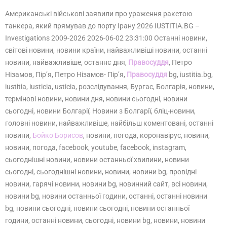
Американські військові заявили про ураження ракетою
танкера, який прямував до порту Ірану 2026 IUSTITIA.BG –
Investigations 2009-2026 2026-06-02 23:31:00 Останні новини,
світові новини, новини країни, найважливіші новини, останні
новини, найважливіше, останнє дня,
Правосуддя
, Петро
Нізамов, Пір’я, Петро Нізамов- Пір’я,
Правосуддя
bg, iustitia.bg,
iustitia, iusticia, usticia, розслідування, Бургас, Болгарія, новини,
термінові новини, новини дня, новини сьогодні, новини
сьогодні, новини Болгарії, Новини з Болгарії, бліц-новини,
головні новини, найважливіше, найбільш коментовані, останні
новини,
Бойко Борисов
, новини, погода, коронавірус, новини,
новини, погода, facebook, youtube, facebook, instagram,
сьогоднішні новини, новини останньої хвилини, новини
сьогодні, сьогоднішні новини, новини, новини bg, провідні
новини, гарячі новини, новини bg, новинний сайт, всі новини,
новини bg, новини останньої години, останні, останні новини
bg, новини сьогодні, новини сьогодні, новини останньої
години, останні новини, сьогодні, новини bg, новини, новини