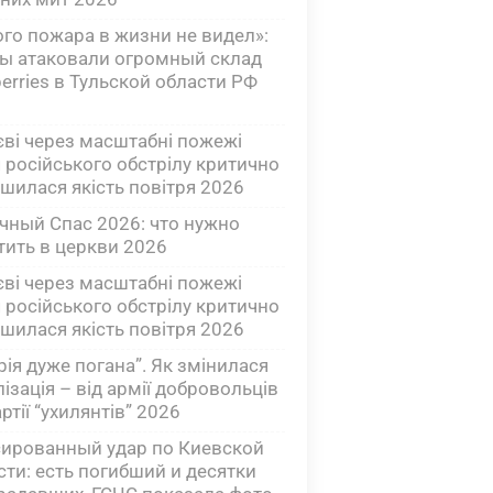
ого пожара в жизни не видел»:
ы атаковали огромный склад
berries в Тульской области РФ
єві через масштабні пожежі
я російського обстрілу критично
ршилася якість повітря 2026
чный Спас 2026: что нужно
тить в церкви 2026
єві через масштабні пожежі
я російського обстрілу критично
ршилася якість повітря 2026
рія дуже погана”. Як змінилася
ізація – від армії добровольців
ртії “ухилянтів” 2026
ированный удар по Киевской
сти: есть погибший и десятки