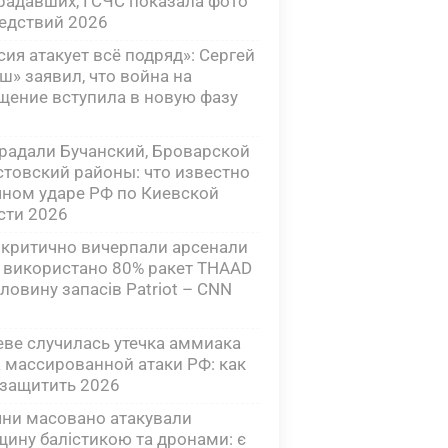
радавших, ГСЧС показала фото
едствий 2026
сия атакует всё подряд»: Сергей
ш» заявил, что война на
щение вступила в новую фазу
радали Бучанский, Броварской
стовский районы: что известно
чном ударе РФ по Киевской
сти 2026
критично вичерпали арсенали
 використано 80% ракет THAAD
оловину запасів Patriot – CNN
еве случилась утечка аммиака
а массированной атаки РФ: как
 защитить 2026
яни масовано атакували
щину балістикою та дронами: є