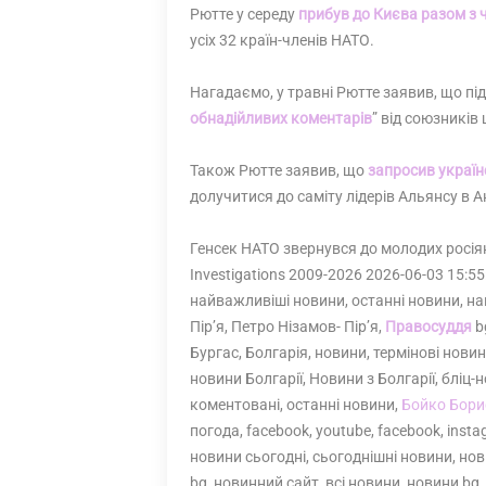
Рютте у середу
прибув до Києва разом з
усіх 32 країн-членів НАТО.
Нагадаємо, у травні Рютте заявив, що під 
обнадійливих коментарів
” від союзників
Також Рютте заявив, що
запросив україн
долучитися до саміту лідерів Альянсу в Ан
Генсек НАТО звернувся до молодих росіян:
Investigations 2009-2026 2026-06-03 15:55
найважливіші новини, останні новини, н
Пір’я, Петро Нізамов- Пір’я,
Правосуддя
bg
Бургас, Болгарія, новини, термінові новин
новини Болгарії, Новини з Болгарії, бліц
коментовані, останні новини,
Бойко Бори
погода, facebook, youtube, facebook, inst
новини сьогодні, сьогоднішні новини, нов
bg, новинний сайт, всі новини, новини bg,