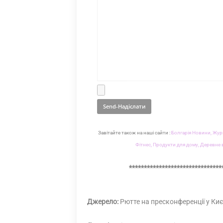
Завітайте також на наші сайти :
Болгарія Новини,
Журн
Фітнес,
Продукти для дому,
Деревне в
*******************************
Джерело:
Рютте на пресконференції у Киє