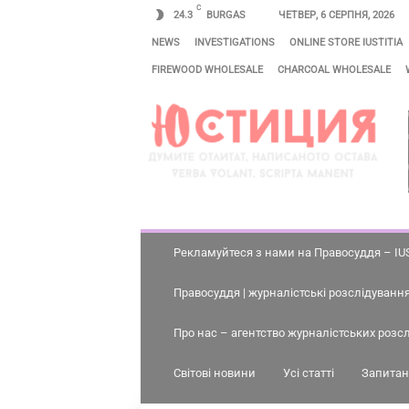
C
24.3
BURGAS
ЧЕТВЕР, 6 СЕРПНЯ, 2026
NEWS
INVESTIGATIONS
ONLINE STORE IUSTITIA
FIREWOOD WHOLESALE
CHARCOAL WHOLESALE
С
П
Р
А
В
Е
Д
Рекламуйтеся з нами на Правосуддя – IU
Л
Правосуддя | журналістські розслідування,
И
В
Про нас – агентство журналістських розсл
І
Світові новини
Усі статті
Запитанн
С
Т