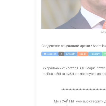
Ген
Споделете в социалните мрежи / Share in 
Facebook
X
LinkedIn
Reddit
Telegram
W
Генеральний секретар НАТО Марк Рютте пі
Росії на війні та публічно звернувся до ро
*******************************
Ми з САЙТ БГ можемо створити 