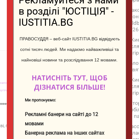
Рекламуйтеся з нами
в розділі "ЮСТІЦІЯ" -
«Так
дрон
IUSTITIA.BG
Wild
2026
ПРАВОСУДДЯ – веб-сайт IUSTITIA.BG відвідують
У Ки
післ
сотні тисяч людей.
Ми надаємо найважливіші та
погі
найновіші новини та розслідування 12 мовами.
Ябло
освя
НАТИСНІТЬ ТУТ, ЩОБ
У Ки
алістика розслідувань,
Магазин «ЮСТИЦІЯ»,
Нерухомість,
Петро Нізамов,
ДІЗНАТИСЯ БІЛЬШЕ!
післ
угілля,
Створення веб-сайтів,
Дрова для опалення оптом
погі
Ми пропонуємо:
“Істо
************************************************
мобіл
Рекламні банери на сайті до 12
до па
мовами
ві, повідомляє “
Європейська правда
”
Масс
обла
Банерна реклама на інших сайтах