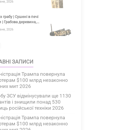
зня, 2026
з грабу | Сушені в печі
 | Грабова деревина,...
зня, 2026
АВНІ ЗАПИСИ
ністрація Трампа повернула
ртерам $100 млрд незаконно
аних мит 2026
обу ЗСУ відмінусували ще 1130
антів і знищили понад 530
иць російської техніки 2026
ністрація Трампа повернула
ртерам $100 млрд незаконно
аних мит 2026