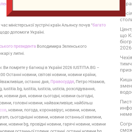
пора
 членами
Північноатлантичної ради, представниками
Росія
стол
час міністерської зустрічі країн Альянсу почув “
багато
Цент
 щодо допомоги Україні.
що К
біог
ського президента
Володимира Зеленського
2026
карі у липні.
Чехі
тимч
 Ви помрете у багнюці в Україні 2026 IUSTITIA.BG –
приз
:00 Останні новини, світові новини, новини країни,
Киши
айважливіше, останнє дня,
Правосуддя
, Петро Нізамов,
змен
, iustitia.bg, iustitia, iusticia, usticia, розслідування,
водо
и, новини дня, новини сьогодні, новини сьогодні,
Пист
-новини, головні новини, найважливіше, найбільш
инфо
сов
, новини, погода, коронавірус, новини, новини,
неме
agram, сьогоднішні новини, новини останньої хвилини,
Согр
ини, новини bg, провідні новини, гарячі новини, новини
смож
 новини останньої години, останні, останні новини bg,