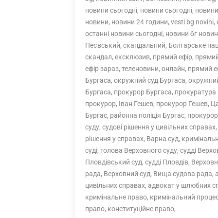
новини сьогодні, новини сьогодні, новини
новини, новини 24 години, vesti bg novini, с
останні новини сьогодні, новини бг новини
Пеєвський, скандальний, Болгарське нац
скандал, ексклюзив, прямий ефір, прямий 
ефір зараз, теленовини, онлайн, прямий е
Бургаса, окружний суд Бургаса, окружний
Бургаса, прокурор Бургаса, прокуратура
прокурор, Іван Гешев, прокурор Гешев, Ца
Бургас, районна поліція Бургас, прокурор
суду, судові рішення у цивільних справах,
рішення у справах, Варна суд, кримінальн
суді, голова Верховного суду, судді Верхо
Пловдівський суд, судді Пловдів, Верхов
рада, Верховний суд, Вища судова рада, 
цивільних справах, адвокат у шлюбних сп
кримінальне право, кримінальний процес,
право, конституційне право,