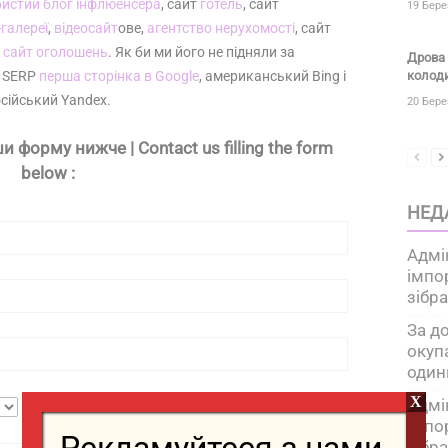
бистий блог інфлюенсера
, сайт
готель
, сайт
19 Бере
-
галереї
,
відеосайт
ове,
агентство нерухомості
, сайт
о
сайт оголошень
. Як би ми його не підняли за
Дрова 
 SERP
перша сторінка в Google
, американський Bing і
колоди
сійський Yandex.
20 Бере
 форму нижче | Contact us filling the form
below :
НЕД
Адмі
імпо
зібр
За д
окуп
один
X
Адмі
імпо
зібр