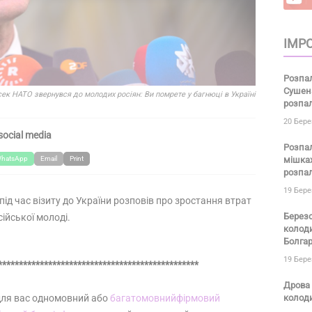
IMPO
Розпал
Сушена
сек НАТО звернувся до молодих росіян: Ви помрете у багнюці в Україні
розпал
20 Бере
social media
Розпал
hatsApp
Email
Print
мішках
розпал
19 Бере
д час візиту до України розповів про зростання втрат
Березо
сійської молоді.
колоди
Болгарі
19 Бере
************************************************
Дрова 
для вас одномовний або
багатомовний
фірмовий
колоди