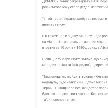
Деталі:
Очільник секретаріату НАТО переко
російського боку стало дедалі небезпечн
“У той час як Україна здобуває перемоги н
вважає генсек.
Він також навів оцінку Альянсу щодо росі
на місяць. Це означає, що за один місяц
втратив за 10 років у 1980-х роках в Аф
Після цього Марк Рютте заявив, що викор
молодих росіян та їхніх родин”, підкресл
“Такі хлопці, як ти, йдуть воювати без н
нададуть, буде неякісним. Є дуже висока
Україні. І, швидше за все, якщо тебе пор
йдеться про десятки тисяч російських жер
ти”, – пояснив генсек.