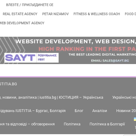
ВЛЕЗТЕ / ПРИСЪЕДИНЕТЕ СЕ
REAL ESTATE AGENCY
PETAR NIZAMOV
FITNESS & WELLNESS COACH
FOOD 
WEB DEVELOPMENT AGENCY
STITIA.BG
 новини, аналітика | iustitia.bg | ЮСТИЦИЯ – Українська
Українські н
ідувань IUSTITIA – Бургас, Болгарія
Блог
Аналізи
Новини 20
я та відповіді – обговорення
Політика
Політика в Болгарії