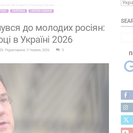
осіян: Ви помрете у багнюці в Україні...
 РОКУ
ПОЛІТИКА
СВІТОВІ НОВИНИ
SEAR
увся до молодих росіян:
ці в Україні 2026
026
Редактирана: 3 Червня, 2026
0