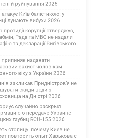
нені й руйнування 2026
 атакує Київ балістикою: у
иці лунають вибухи 2026
р протидії корупції стверджує,
абмін, Рада та МВС не надали
рафію та декларації Вигівського
я припиняє надавати
асовий захист чоловікам
овного віку з України 2026
нів закликав Придністров’я не
шувати скиди води з
сховища на Дністрі 2026
ориус случайно раскрыл
рмацию о передаче Украине
цких гаубиц RCH-155 2026
еть столицу: почему Киев не
ет повторить опыт Харькова с