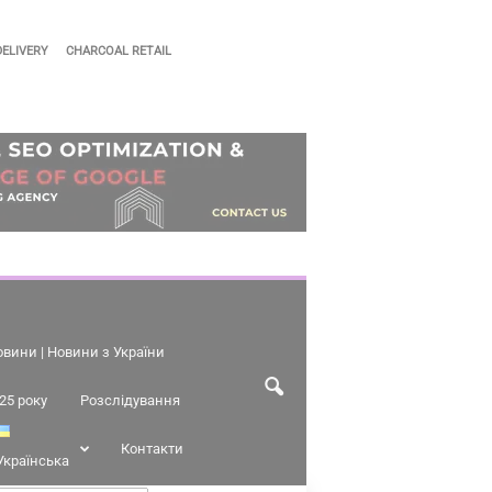
DELIVERY
CHARCOAL RETAIL
овини | Новини з України
25 року
Розслідування
Контакти
Українська