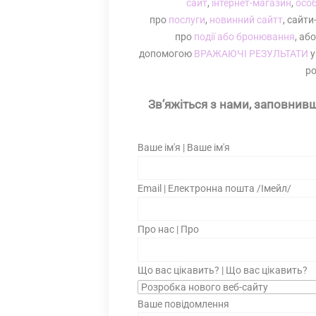
сайт
,
інтернет-магазин
,
осо
про
послуги
,
новинний сайтт
, сайти
про
події або бронювання
, аб
допомогою
ВРАЖАЮЧІ РЕЗУЛЬТАТИ
у
ро
Зв’яжіться з нами, заповнивши
Ваше ім'я | Ваше ім'я
Email | Електронна пошта /Імейл/
Про нас | Про
Що вас цікавить? | Що вас цікавить?
Ваше повідомлення