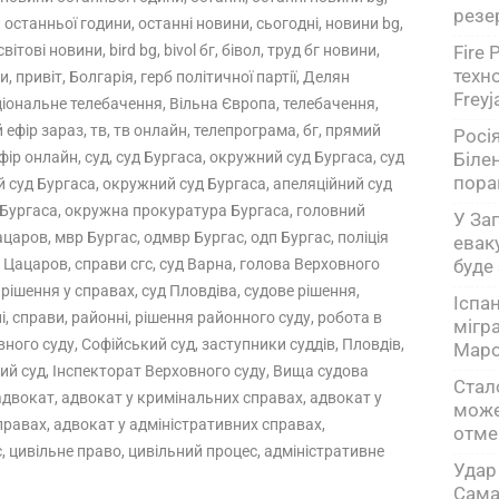
резе
 останньої години, останні новини, сьогодні, новини bg,
вітові новини, bird bg, bivol бг, бівол, труд бг новини,
Fire
техн
, привіт, Болгарія, герб політичної партії, Делян
Freyj
іональне телебачення, Вільна Європа, телебачення,
ефір зараз, тв, тв онлайн, телепрограма, бг, прямий
Росі
фір онлайн, суд, суд Бургаса, окружний суд Бургаса, суд
Білен
пора
 суд Бургаса, окружний суд Бургаса, апеляційний суд
 Бургаса, окружна прокуратура Бургаса, головний
У За
царов, мвр Бургас, одмвр Бургас, одп Бургас, поліція
евак
 Цацаров, справи сгс, суд Варна, голова Верховного
буде
 рішення у справах, суд Пловдіва, судове рішення,
Іспа
і, справи, районні, рішення районного суду, робота в
мігр
вного суду, Софійський суд, заступники суддів, Пловдів,
Маро
ний суд, Інспекторат Верховного суду, Вища судова
Стал
адвокат, адвокат у кримінальних справах, адвокат у
може
равах, адвокат у адміністративних справах,
отме
 цивільне право, цивільний процес, адміністративне
Удар
Сама