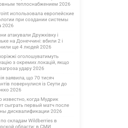
рвным теплоснабжением 2026
 Point использовала европейские
ологии при создании системы
a 2026
яни атакували Дружківку і
ьке на Донеччині: вбили 2 і
нили ще 4 людей 2026
поріжжі оголошуватимуть
уацію з окремих локацій, якщо
 загроза удару 2026
нія заявила, що 70 тисяч
антів повернулися із Сеути до
кко 2026
о известно, когда Мудрик
т сыграть первый матч после
ны дисквалификации 2026
 по складам Wildberries в
рской области: в СМИ