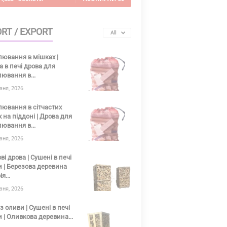
RT / EXPORT
All
ювання в мішках |
 в печі дрова для
ювання в...
зня, 2026
ювання в сітчастих
 на піддоні | Дрова для
ювання в...
зня, 2026
ві дрова | Сушені в печі
 | Березова деревина
я...
зня, 2026
з оливи | Сушені в печі
 | Оливкова деревина...