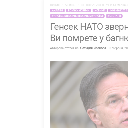
Начало
Аналізи
Генсек НАТО звернувся до молодих р
Ь
АНАЛІЗИ
ВСИЧКИ НОВИНИ
НОВИНИ
НОВИНИ 2025
–
УКРАЇНСЬКІ НОВИНИ | НОВИНИ З УКРАЇНИ
УСІ СТАТТІ
Ю
Генсек НАТО зверн
С
Ви помрете у багню
Т
И
Авторска статия на
Юстиция Иванова
-
3 Червня, 2
Ц
И
Я