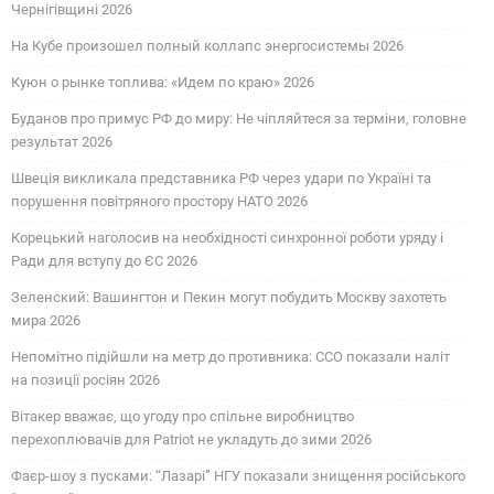
Чернігівщині 2026
На Кубе произошел полный коллапс энергосистемы 2026
Куюн о рынке топлива: «Идем по краю» 2026
Буданов про примус РФ до миру: Не чіпляйтеся за терміни, головне
результат 2026
Швеція викликала представника РФ через удари по Україні та
порушення повітряного простору НАТО 2026
Корецький наголосив на необхідності синхронної роботи уряду і
Ради для вступу до ЄС 2026
Зеленский: Вашингтон и Пекин могут побудить Москву захотеть
мира 2026
Непомітно підійшли на метр до противника: ССО показали наліт
на позиції росіян 2026
Вітакер вважає, що угоду про спільне виробництво
перехоплювачів для Patriot не укладуть до зими 2026
Фаєр-шоу з пусками: “Лазарі” НГУ показали знищення російського