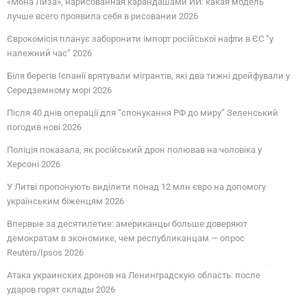
«Мона Лиза», нарисованная карандашами ИИ: какая модель
лучше всего проявила себя в рисовании 2026
Єврокомісія планує заборонити імпорт російської нафти в ЄС “у
належний час” 2026
Біля берегів Іспанії врятували мігрантів, які два тижні дрейфували у
Середземному морі 2026
Після 40 днів операції для “спонукання РФ до миру” Зеленський
погодив нові 2026
Поліція показала, як російський дрон полював на чоловіка у
Херсоні 2026
У Литві пропонують виділити понад 12 млн євро на допомогу
українським біженцям 2026
Впервые за десятилетие: американцы больше доверяют
демократам в экономике, чем республиканцам — опрос
Reuters/Ipsos 2026
Атака украинских дронов на Ленинградскую область: после
ударов горят склады 2026