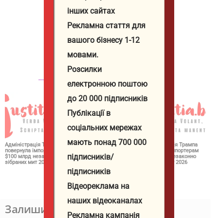
інших сайтах
Рекламна стаття для
Юстиция Иванова
вашого бізнесу 1-12
http://iustitia.bg/
мовами.
Розсилки
СВЪРЗАНИ СТАТИИ
ОЩЕ ОТ АВТОРА
електронною поштою
до 20 000 підписників
Публікації в
соціальних мережах
мають понад 700 000
Адміністрація Трампа
За добу ЗСУ
Адміністрація Трампа
повернула імпортерам
відмінусували ще 1130
повернула імпортерам
підписників/
$100 млрд незаконно
окупантів і знищили
$100 млрд незаконно
зібраних мит 2026
понад 530 одиниць
зібраних мит 2026
російської техніки 2026
підписників
Відеореклама на
наших відеоканалах
Залишити відповідь
Рекламна кампанія