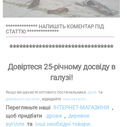
************** НАПИШІТЬ КОМЕНТАР ПІД
СТАТТЮ **************
********************************
Довіртеся 25-річному досвіду в
галузі!
Якщо ви шукаєте оптового постачальника
дров
та
деревного вугілля
, відвідайте
наш каталог
.
Перегляньте наші
ІНТЕРНЕТ-МАГАЗИНИ
,
щоб придбати
дрова
,
деревне
вугілля
та
інші необхідні товари.