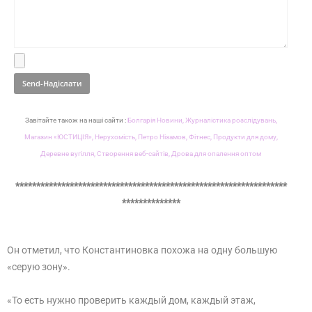
Завітайте також на наші сайти :
Болгарія Новини,
Журналістика розслідувань,
Магазин «ЮСТИЦІЯ»,
Нерухомість,
Петро Нізамов,
Фітнес,
Продукти для дому,
Деревне вугілля,
Створення веб-сайтів,
Дрова для опалення оптом
*****************************************************************
**************
Он отметил, что Константиновка похожа на одну большую
«серую зону».
«То есть нужно проверить каждый дом, каждый этаж,