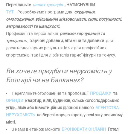
Перегляньте
наших тренерів
, НАТИСНУВШИ
ТУТ
.
Розробляємо програми для
схуднення,
омолодження, збільшення м'язової маси, сили, потужності,
витривалості та швидкості.
Професійні та персональні
режими харчування та
тренувань
,
харчові добавки, вітаміни та добавки
для
досягнення гарних результатів як для професійних
спортсменів, так і для любителів гарної фігури та тонусу.
Ви хочете придбати нерухомість у
Болгарії чи на Балканах?
Перегляньте оголошення та пропозиції
ПРОДАЖУ
та
ОРЕНДИ
квартир, вілл, будинків, сільськогосподарських
угідь, лісів або інвестиційних ділянок нашого
АГЕНТСТВА
НЕРУХОМІСТЬ
на березі моря, в горах, у селі чи у великому
місті.
З нами ви також можете
БРОНЮВАТИ ОНЛАЙН
Готелі