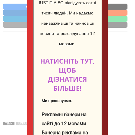
IUSTITIA.BG відвідують сотні
Facebook
X
тисяч людей.
Ми надаємо
LinkedIn
Reddit
Telegram
WhatsApp
найважливіші та найновіші
Email
Print
новини та розслідування 12
мовами.
НАТИСНІТЬ ТУТ,
ЩОБ
ДІЗНАТИСЯ
БІЛЬШЕ!
Ми пропонуємо:
Рекламні банери на
сайті до 12 мовами
ТЕМИ
UKRAINA
Банерна реклама на