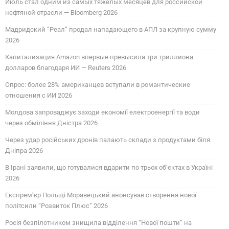
Июль стал одним из самых тяжелых месяцев для российской
нефтяной отрасли — Bloomberg 2026
Мадридский “Реал” продал нападающего в АПЛ за крупную сумму
2026
Капитализация Amazon впервые превысила три триллиона
долларов благодаря ИИ — Reuters 2026
Опрос: более 28% американцев вступали в романтические
отношения с ИИ 2026
Молдова запроваджує заходи економії електроенергії та води
через обміління Дністра 2026
Через удар російських дронів палають склади з продуктами біля
Дніпра 2026
В Ірані заявили, що готувалися вдарити по трьох об’єктах в Україні
2026
Експрем’єр Польщі Моравецький анонсував створення нової
політсили “Розвиток Плюс” 2026
Росія безпілотником знищила відділення “Нової пошти” на