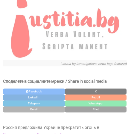
iustitia bg investigations news logo featured
Споделете в социалните мрежи / Share in social media
Facebook
X
LinkedIn
Reddit
Telegram
WhatsApp
Email
Print
Россия предложила Украине прекратить огонь в