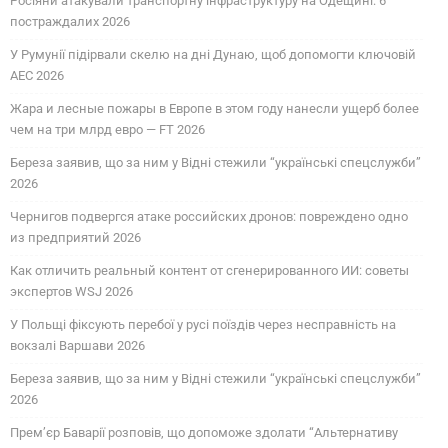
Росіяни атакували транспортну інфраструктуру на Одещині: 6
постраждалих 2026
У Румунії підірвали скелю на дні Дунаю, щоб допомогти ключовій
АЕС 2026
Жара и лесные пожары в Европе в этом году нанесли ущерб более
чем на три млрд евро — FT 2026
Береза заявив, що за ним у Відні стежили “українські спецслужби”
2026
Чернигов подвергся атаке российских дронов: повреждено одно
из предприятий 2026
Как отличить реальный контент от сгенерированного ИИ: советы
экспертов WSJ 2026
У Польщі фіксують перебої у русі поїздів через несправність на
вокзалі Варшави 2026
Береза заявив, що за ним у Відні стежили “українські спецслужби”
2026
Прем’єр Баварії розповів, що допоможе здолати “Альтернативу