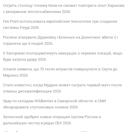
Согреть столицу: почему Киев не сможет повторить опыт Харькова
с резервным теплоснабжением 2026
Fire Point использовала европейские технологии при создании
системы Freyja 2026
Росіяни атакували Дружківку і Біленьке на Донеччині: вбили 2 і
поранили ще 4 людей 2026
У Запоріжжі оголошуватимуть евакуацію з окремих локацій, якщо
буде загроза удару 2026
Іспанія заявила, що 70 тисяч мігрантів повернулися із Сеути до
Марокко 2026
Стало известно, когда Мудрик может сыграть первый матч после
отмены дисквалификации 2026
Удар по складам Wildberries в Самарской области: в СМИ
обнародовали спутниковые снимки 2026
Зеленский одобрил новые операции против России и
дальнейшую чистку в рядах СБУ 2026