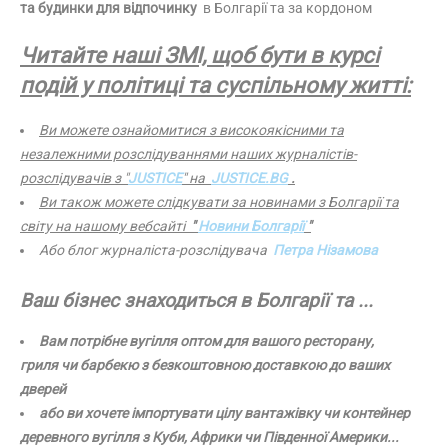
та будинки для відпочинку
в Болгарії та за кордоном
Читайте наші ЗМІ, щоб бути в курсі
подій у політиці та суспільному житті:
Ви можете ознайомитися з високоякісними та
незалежними розслідуваннями наших журналістів-
розслідувачів з "
JUSTICE
" на
JUSTICE.BG
.
Ви також можете слідкувати за новинами з Болгарії та
світу на нашому вебсайті
"
Новини Болгарії
"
Або блог журналіста-розслідувача
Петра Нізамова
Ваш бізнес знаходиться в Болгарії та ...
Вам потрібне вугілля оптом для вашого ресторану,
гриля чи барбекю з безкоштовною доставкою до ваших
дверей
або ви хочете імпортувати цілу вантажівку чи контейнер
деревного вугілля з Куби, Африки чи Південної Америки...