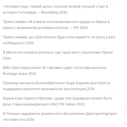
«Человек-паук: Новый день» показал второй лучший старт в
истории Голливуда — Bloomberg 2026
Трамп заявил об отмене запланированного удара по Ирану в
связи с возможной договоренностью — WP 2026
Трамп заявив, що США можуть будь-коли вдарити по Ірану у разі
необхідності 2026
В Минюсте назвали регионы, где чаще всего заключают браки
2026
ВМС США перехопили 35 торгових суден після відновлення
блокади Ірану 2026
Премьер-министр Великобритании Энди Бернем выступил в
поддержку принятия письменной конституции 2026
Взрыв в ресторане в Москве: среди пострадавших может быть
дочь главнокомандующего ВКС РФ Чайка 2026
В Польше задержали украинского бизнесмена Дмитрия Карчука:
что известно 2026