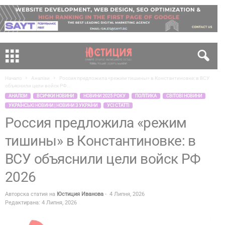
Начало
Аналізи
Россия предложила «режим тишины» в Константиновке: в ВСУ
объяснили цели войск РФ...
АНАЛІЗИ
ВСИЧКИ НОВИНИ
НОВИНИ 2025 РОКУ
ПОЛІТИКА
СВІТОВІ НОВИНИ
УКРАЇНСЬКІ НОВИНИ | НОВИНИ З УКРАЇНИ
УСІ СТАТТІ
Россия предложила «режим
тишины» в Константиновке: в
ВСУ объяснили цели войск РФ
2026
Авторска статия на
Юстиция Иванова
-
4 Липня, 2026
Редактирана: 4 Липня, 2026