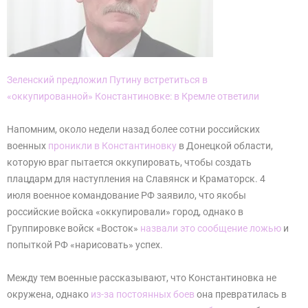
Зеленский предложил Путину встретиться в
«оккупированной» Константиновке: в Кремле ответили
Напомним, около недели назад более сотни российских
военных
проникли в Константиновку
в Донецкой области,
которую враг пытается оккупировать, чтобы создать
плацдарм для наступления на Славянск и Краматорск. 4
июля военное командование РФ заявило, что якобы
российские войска «оккупировали» город, однако в
Группировке войск «Восток»
назвали это сообщение ложью
и
попыткой РФ «нарисовать» успех.
Между тем военные рассказывают, что Константиновка не
окружена, однако
из-за постоянных боев
она превратилась в