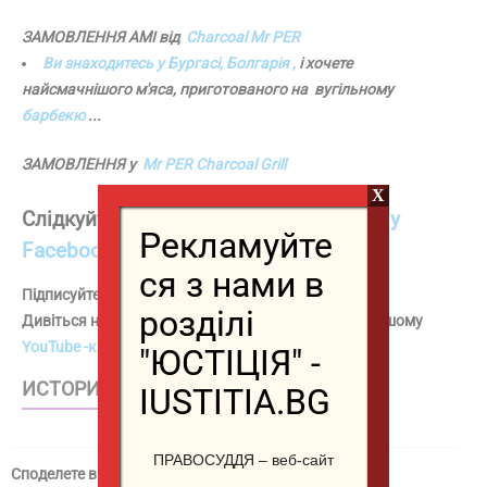
ЗАМОВЛЕННЯ AMI від
Charcoal Mr PER
Ви знаходитесь у Бургасі, Болгарія ,
і хочете
найсмачнішого м'яса, приготованого на вугільному
барбекю
...
ЗАМОВЛЕННЯ у
Mr PER Charcoal Grill
X
Слідкуйте за нами
на
нашій сторінці у
Рекламуйте
Facebook
ся з нами в
Підписуйтесь на нас також в
Instagram
розділі
Дивіться наші найцікавіші відео на
TikTok
та на нашому
YouTube -каналі
"ЮСТІЦІЯ" -
ИСТОРИИ – WEB STORIES
IUSTITIA.BG
ПРАВОСУДДЯ – веб-сайт
Споделете в социалните мрежи / Share in social media