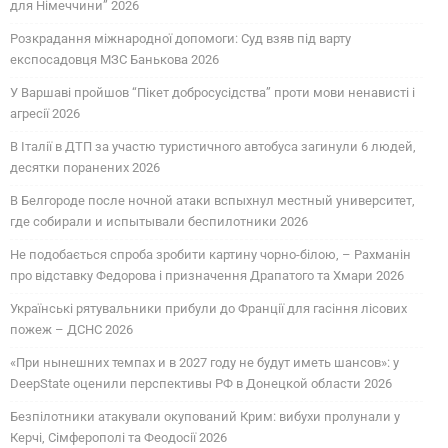
для Німеччини” 2026
Розкрадання міжнародної допомоги: Суд взяв під варту
експосадовця МЗС Банькова 2026
У Варшаві пройшов “Пікет добросусідства” проти мови ненависті і
агресії 2026
В Італії в ДТП за участю туристичного автобуса загинули 6 людей,
десятки поранених 2026
В Белгороде после ночной атаки вспыхнул местный университет,
где собирали и испытывали беспилотники 2026
Не подобається спроба зробити картину чорно-білою, – Рахманін
про відставку Федорова і призначення Драпатого та Хмари 2026
Українські рятувальники прибули до Франції для гасіння лісових
пожеж – ДСНС 2026
«При нынешних темпах и в 2027 году не будут иметь шансов»: у
DeepState оценили перспективы РФ в Донецкой области 2026
Безпілотники атакували окупований Крим: вибухи пролунали у
Керчі, Сімферополі та Феодосії 2026