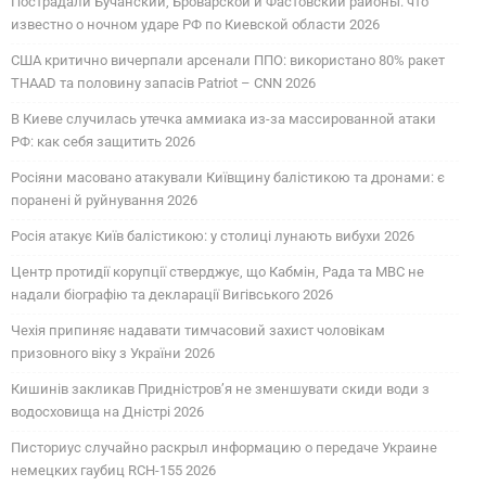
Пострадали Бучанский, Броварской и Фастовский районы: что
известно о ночном ударе РФ по Киевской области 2026
США критично вичерпали арсенали ППО: використано 80% ракет
THAAD та половину запасів Patriot – CNN 2026
В Киеве случилась утечка аммиака из-за массированной атаки
РФ: как себя защитить 2026
Росіяни масовано атакували Київщину балістикою та дронами: є
поранені й руйнування 2026
Росія атакує Київ балістикою: у столиці лунають вибухи 2026
Центр протидії корупції стверджує, що Кабмін, Рада та МВС не
надали біографію та декларації Вигівського 2026
Чехія припиняє надавати тимчасовий захист чоловікам
призовного віку з України 2026
Кишинів закликав Придністров’я не зменшувати скиди води з
водосховища на Дністрі 2026
Писториус случайно раскрыл информацию о передаче Украине
немецких гаубиц RCH-155 2026