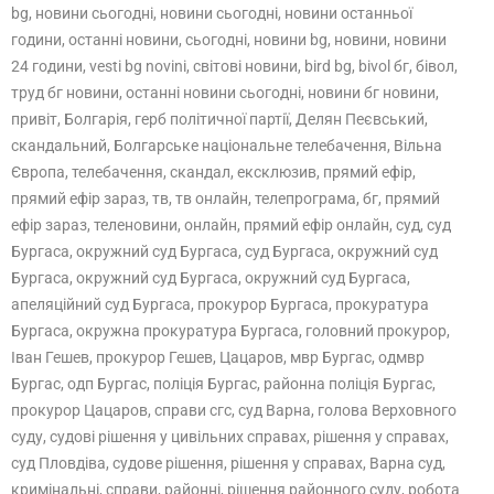
bg, новини сьогодні, новини сьогодні, новини останньої
години, останні новини, сьогодні, новини bg, новини, новини
24 години, vesti bg novini, світові новини, bird bg, bivol бг, бівол,
труд бг новини, останні новини сьогодні, новини бг новини,
привіт, Болгарія, герб політичної партії, Делян Пеєвський,
скандальний, Болгарське національне телебачення, Вільна
Європа, телебачення, скандал, ексклюзив, прямий ефір,
прямий ефір зараз, тв, тв онлайн, телепрограма, бг, прямий
ефір зараз, теленовини, онлайн, прямий ефір онлайн, суд, суд
Бургаса, окружний суд Бургаса, суд Бургаса, окружний суд
Бургаса, окружний суд Бургаса, окружний суд Бургаса,
апеляційний суд Бургаса, прокурор Бургаса, прокуратура
Бургаса, окружна прокуратура Бургаса, головний прокурор,
Іван Гешев, прокурор Гешев, Цацаров, мвр Бургас, одмвр
Бургас, одп Бургас, поліція Бургас, районна поліція Бургас,
прокурор Цацаров, справи сгс, суд Варна, голова Верховного
суду, судові рішення у цивільних справах, рішення у справах,
суд Пловдіва, судове рішення, рішення у справах, Варна суд,
кримінальні, справи, районні, рішення районного суду, робота