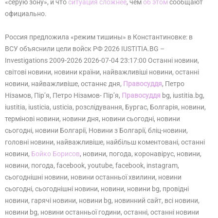
«серую зону», и что
ситуация сложнее
, чем
об этом
сообщают
официально.
Россия предложила «режим тишины» в Константиновке: в
ВСУ объяснили цели войск РФ 2026 IUSTITIA.BG –
Investigations 2009-2026 2026-07-04 23:17:00 Останні новини,
світові новини, новини країни, найважливіші новини, останні
новини, найважливіше, останнє дня,
Правосуддя
, Петро
Нізамов, Пір’я, Петро Нізамов- Пір’я,
Правосуддя
bg, iustitia.bg,
iustitia, iusticia, usticia, розслідування, Бургас, Болгарія, новини,
термінові новини, новини дня, новини сьогодні, новини
сьогодні, новини Болгарії, Новини з Болгарії, бліц-новини,
головні новини, найважливіше, найбільш коментовані, останні
новини,
Бойко Борисов
, новини, погода, коронавірус, новини,
новини, погода, facebook, youtube, facebook, instagram,
сьогоднішні новини, новини останньої хвилини, новини
сьогодні, сьогоднішні новини, новини, новини bg, провідні
новини, гарячі новини, новини bg, новинний сайт, всі новини,
новини bg, новини останньої години, останні, останні новини