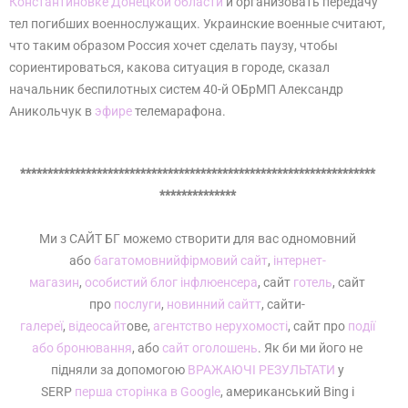
Константиновке Донецкой области
и организовать передачу
тел погибших военнослужащих. Украинские военные считают,
что таким образом Россия хочет сделать паузу, чтобы
сориентироваться, какова ситуация в городе, сказал
начальник беспилотных систем 40-й ОБрМП Александр
Аникольчук в
эфире
телемарафона.
*****************************************************************
**************
Ми з САЙТ БГ можемо створити для вас одномовний
або
багатомовний
фірмовий сайт
,
інтернет-
магазин
,
особистий блог інфлюенсера
, сайт
готель
, сайт
про
послуги
,
новинний сайтт
, сайти-
галереї
,
відеосайт
ове,
агентство нерухомості
, сайт про
події
або бронювання
, або
сайт оголошень
. Як би ми його не
підняли за допомогою
ВРАЖАЮЧІ РЕЗУЛЬТАТИ
у
SERP
перша сторінка в Google
, американський Bing і