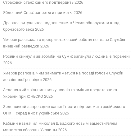
Страховой стаж: как его подтвердить 2026
Яблочный Спас: запреты и приметы 2026
Древнее ритуальное подношение: в Чехии обнаружили клад
бронзового века 2026
Умеров рассказал о приоритетах своей работы во главе Службы
внешней разведки 2026
Росіяни скинули авіабомби на Суми: загинула людина, є поранені
2026
Умєров розповів, чим займатиметься на посаді голови Служби
зовнішньої розвідки 2026
Зеленський звільнив низку послів та змінив представника
України при ЮНЕСКО 2026
Зеленський запровадив санкції проти підприємств російського
ОПК – серед них є українське 2026
Кабмин назначил Николая Швидкого новым заместителем
министра обороны Украины 2026