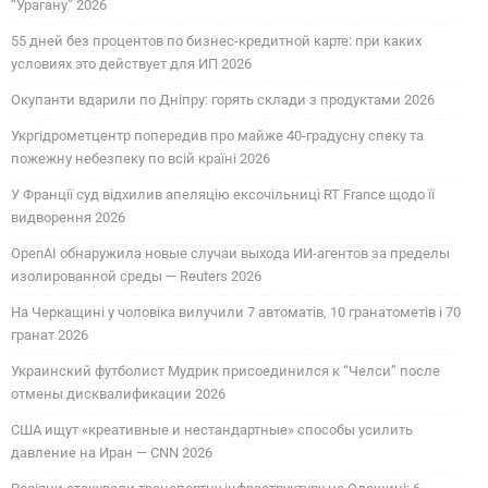
“Урагану” 2026
55 дней без процентов по бизнес-кредитной карте: при каких
условиях это действует для ИП 2026
Окупанти вдарили по Дніпру: горять склади з продуктами 2026
Укргідрометцентр попередив про майже 40-градусну спеку та
пожежну небезпеку по всій країні 2026
У Франції суд відхилив апеляцію ексочільниці RT France щодо її
видворення 2026
OpenAI обнаружила новые случаи выхода ИИ-агентов за пределы
изолированной среды — Reuters 2026
На Черкащині у чоловіка вилучили 7 автоматів, 10 гранатометів і 70
гранат 2026
Украинский футболист Мудрик присоединился к “Челси” после
отмены дисквалификации 2026
США ищут «креативные и нестандартные» способы усилить
давление на Иран — CNN 2026