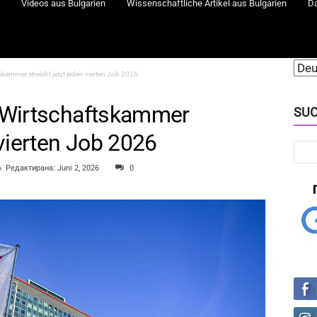
Videos aus Bulgarien
Wissenschaftliche Artikel aus Bulgarien
D
tskammer streicht jetzt jeden vierten Job 2026
– Wirtschaftskammer
SUC
 vierten Job 2026
6
Редактирана: Juni 2, 2026
0