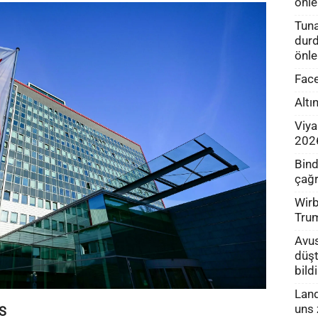
önle
Tuna
durd
önle
Face
Altı
Viya
202
Bind
çağr
Wirb
Tru
Avus
düşt
bild
Land
uns 
S