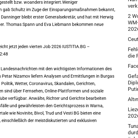
gestellt bzw. woanders integriert.Weniger
verk
gen gab Schultz im Zuge der Einsparungsmaßnahmen bekannt,
2 Wo
 Danninger bleibt erster Generalsekretär, und hat mit Herwig
WM-R
rtreter. Thomas Spann und Eva Liebmann bekommen neue
202
Ceut
icht jetzt jeden vierten Job 2026 IUSTITIA.BG –
Fehl
2:48
die 
Face
 Landesnachrichten mit den wichtigsten Informationen des
Gefa
 Petar Nizamov liefern Analysen und Ermittlungen in Burgas
Dipl
Politik, Wetter, Coronavirus, Skandalen, Gerichten,
Puti
 sind über Fernsehen, Online-Plattformen und soziale
be verfügbar. Anwälte, Richter und Gerichte bearbeiten
Altı
gsfälle und gewährleisten den Gerichtsprozess in Warna,
Liez
le wie Novinite, Bivol, Trud und Vesti BG bieten eine
202
einschließlich der meistdiskutierten und exklusiven
Tuna
durd