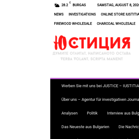
C
28.2
BURGAS
SAMSTAG, AUGUST 8, 202
NEWS
INVESTIGATIONS
ONLINE STORE IUSTITI
FIREWOOD WHOLESALE
CHARCOAL WHOLESALE
J
U
S
T
I
Z
Werben Sie mit uns bei JUSTICE – IUSTITI
Über uns – Agentur für investigativen Journ
Analysen
Politik
Interview aus Bulg
Das Neueste aus Bulgarien
Die Nachric