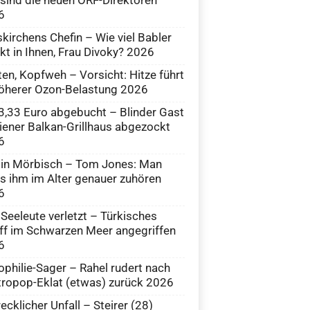
6
skirchens Chefin – Wie viel Babler
kt in Ihnen, Frau Divoky? 2026
en, Kopfweh – Vorsicht: Hitze führt
öherer Ozon-Belastung 2026
,33 Euro abgebucht – Blinder Gast
iener Balkan-Grillhaus abgezockt
6
 in Mörbisch – Tom Jones: Man
 ihm im Alter genauer zuhören
6
 Seeleute verletzt – Türkisches
ff im Schwarzen Meer angegriffen
6
philie-Sager – Rahel rudert nach
ropop-Eklat (etwas) zurück 2026
ecklicher Unfall – Steirer (28)