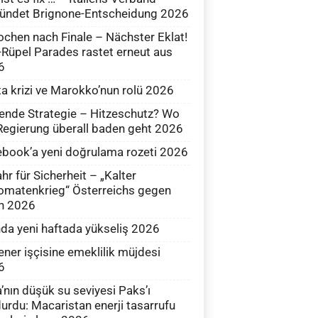
ündet Brignone-Entscheidung 2026
chen nach Finale – Nächster Eklat!
üpel Parades rastet erneut aus
6
a krizi ve Marokko’nun rolü 2026
ende Strategie – Hitzeschutz? Wo
Regierung überall baden geht 2026
book’a yeni doğrulama rozeti 2026
hr für Sicherheit – „Kalter
omatenkrieg“ Österreichs gegen
n 2026
nda yeni haftada yükseliş 2026
ener işçisine emeklilik müjdesi
6
’nın düşük su seviyesi Paks’ı
urdu: Macaristan enerji tasarrufu