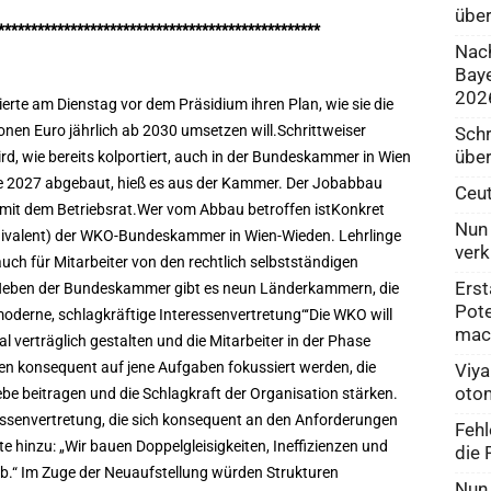
über
*************************************************
Nach
Baye
202
rte am Dienstag vor dem Präsidium ihren Plan, wie sie die
nen Euro jährlich ab 2030 umsetzen will.Schrittweiser
Schr
über
d, wie bereits kolportiert, auch in der Bundeskammer in Wien
Ende 2027 abgebaut, hieß es aus der Kammer. Der Jobabbau
Ceut
mit dem Betriebsrat.Wer vom Abbau betroffen istKonkret
Nun 
quivalent) der WKO-Bundeskammer in Wien-Wieden. Lehrlinge
verk
 auch für Mitarbeiter von den rechtlich selbstständigen
Erst
Neben der Bundeskammer gibt es neun Länderkammern, die
Pote
moderne, schlagkräftige Interessenvertretung“‘Die WKO will
mac
 verträglich gestalten und die Mitarbeiter in der Phase
en konsequent auf jene Aufgaben fokussiert werden, die
Viya
otom
be beitragen und die Schlagkraft der Organisation stärken.
eressenvertretung, die sich konsequent an den Anforderungen
Fehl
gte hinzu: „Wir bauen Doppelgleisigkeiten, Ineffizienzen und
die 
ab.“ Im Zuge der Neuaufstellung würden Strukturen
Nun 