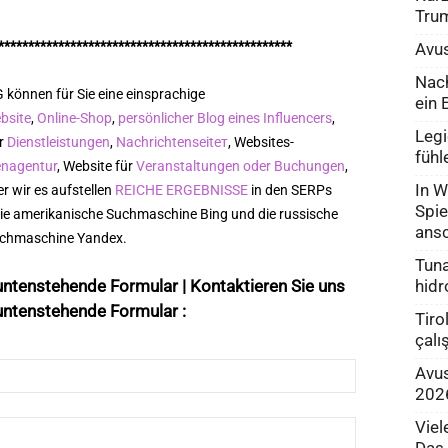
Tru
*************************************************
Avus
Nach
 können für Sie eine einsprachige
ein 
bsite
,
Online-Shop
,
persönlicher Blog eines Influencers
,
Legi
ür
Dienstleistungen
,
Nachrichtenseiteт
, Websites-
fühl
enagentur
, Website für
Veranstaltungen oder Buchungen
,
In 
r wir es aufstellen
REICHE ERGEBNISSE
in den SERPs
Spie
die amerikanische Suchmaschine Bing und die russische
ans
chmaschine Yandex.
Tuna
hidr
untenstehende Formular | Kontaktieren Sie uns
untenstehende Formular :
Tiro
çalı
Avus
202
Viel
Das 