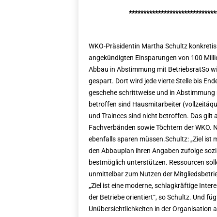
******************************
WKO-Präsidentin Martha Schultz konkretisie
angekündigten Einsparungen von 100 Millio
Abbau in Abstimmung mit BetriebsratSo wir
gespart. Dort wird jede vierte Stelle bis 
geschehe schrittweise und in Abstimmung 
betroffen sind Hausmitarbeiter (vollzeitä
und Trainees sind nicht betroffen. Das gilt
Fachverbänden sowie Töchtern der WKO. 
ebenfalls sparen müssen.Schultz: „Ziel ist 
den Abbauplan ihren Angaben zufolge sozial
bestmöglich unterstützen. Ressourcen soll
unmittelbar zum Nutzen der Mitgliedsbetrie
„Ziel ist eine moderne, schlagkräftige Int
der Betriebe orientiert“, so Schultz. Und fü
Unübersichtlichkeiten in der Organisation 