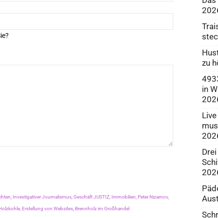
202
Trai
stec
ie?
Hust
zu h
4933
in W
202
Live
muss
202
Drei
Schi
202
Pädo
Aust
chten,
Investigativer Journalismus,
Geschäft JUSTIZ,
Immobilien,
Peter Nizamov,
Holzkohle,
Erstellung von Websites,
Brennholz im Großhandel
Schr