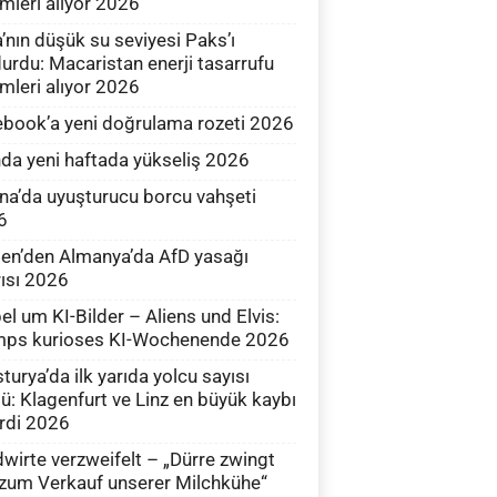
mleri alıyor 2026
’nın düşük su seviyesi Paks’ı
urdu: Macaristan enerji tasarrufu
mleri alıyor 2026
book’a yeni doğrulama rozeti 2026
nda yeni haftada yükseliş 2026
na’da uyuşturucu borcu vahşeti
6
en’den Almanya’da AfD yasağı
ısı 2026
el um KI-Bilder – Aliens und Elvis:
mps kurioses KI-Wochenende 2026
turya’da ilk yarıda yolcu sayısı
ü: Klagenfurt ve Linz en büyük kaybı
irdi 2026
wirte verzweifelt – „Dürre zwingt
zum Verkauf unserer Milchkühe“