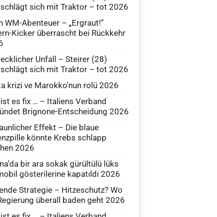
schlägt sich mit Traktor – tot 2026
 WM-Abenteuer – „Ergraut!“
rn-Kicker überrascht bei Rückkehr
6
ecklicher Unfall – Steirer (28)
schlägt sich mit Traktor – tot 2026
a krizi ve Marokko’nun rolü 2026
ist es fix … – Italiens Verband
ündet Brignone-Entscheidung 2026
aunlicher Effekt – Die blaue
nzpille könnte Krebs schlapp
hen 2026
na’da bir ara sokak gürültülü lüks
obil gösterilerine kapatıldı 2026
ende Strategie – Hitzeschutz? Wo
Regierung überall baden geht 2026
ist es fix … – Italiens Verband