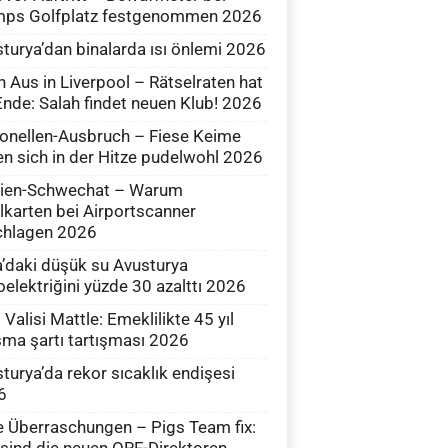
mps Golfplatz festgenommen 2026
turya’dan binalarda ısı önlemi 2026
 Aus in Liverpool – Rätselraten hat
Ende: Salah findet neuen Klub! 2026
onellen-Ausbruch – Fiese Keime
en sich in der Hitze pudelwohl 2026
Wien-Schwechat – Warum
lkarten bei Airportscanner
chlagen 2026
’daki düşük su Avusturya
oelektriğini yüzde 30 azalttı 2026
l Valisi Mattle: Emeklilikte 45 yıl
şma şartı tartışması 2026
turya’da rekor sıcaklık endişesi
6
e Überraschungen – Pigs Team fix:
sind die neuen ORF-Direktoren