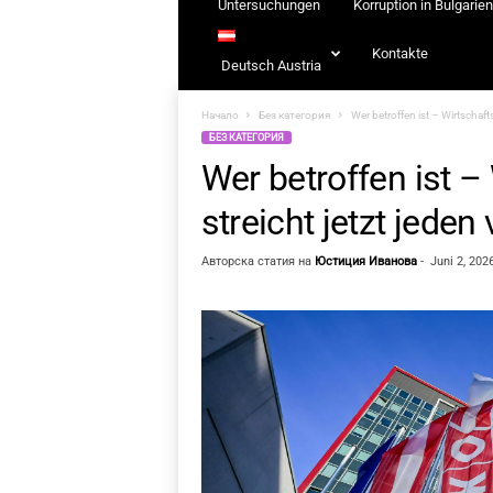
Untersuchungen
Korruption in Bulgarien
Kontakte
Deutsch Austria
Начало
Без категория
Wer betroffen ist – Wirtschaf
БЕЗ КАТЕГОРИЯ
Wer betroffen ist 
streicht jetzt jeden
Авторска статия на
Юстиция Иванова
-
Juni 2, 202