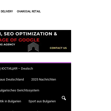
 DELIVERY
CHARCOAL RETAIL
a.bg | ЮСТИЦИЯ – Deutsch
 aus Deutschland
2025 Nachrichten
ulgarisches Gerichtssystem
itik in Bulgarien
Sport aus Bulgarien