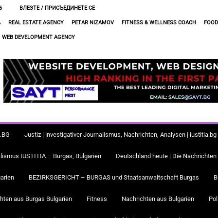
6
ВЛЕЗТЕ / ПРИСЪЕДИНЕТЕ СЕ
A
REAL ESTATE AGENCY
PETAR NIZAMOV
FITNESS & WELLNESS COACH
FOOD
WEB DEVELOPMENT AGENCY
A.BG
Justiz | investigativer Journalismus, Nachrichten, Analysen | iustiti
alismus IUSTITIA – Burgas, Bulgarien
Deutschland heute | Die Nachrichten
arien
BEZIRKSGERICHT – BURGAS und Staatsanwaltschaft Burgas
B
hten aus Burgas Bulgarien
Fitness
Nachrichten aus Bulgarien
Pol