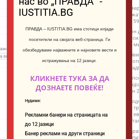
нас во „ПРАВДА“ -
Амер
IUSTITIA.BG
тужа
за 5
ПРАВДА – IUSTITIA.BG има стотици илјади
Фон 
поси
посетители на својата веб-страница.
Ги
на м
 заинтересиран?
обезбедуваме најважните и најновите вести и
Обви
прот
истражувања на 12 јазици.
свад
КЛИКНЕТЕ ТУКА ЗА ДА
Уапс
Дојр
ДОЗНАЕТЕ ПОВЕЌЕ!
син 
Муцу
Нудиме:
на т
на е
Рекламни банери на страницата на
дета
до 12 јазици
Здра
Банер реклами на други страници
испи