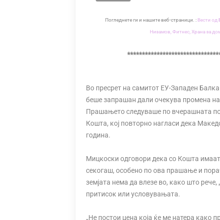
Погледнете ги и нашите веб-страници. :
Вести од 
Низамов,
Фитнес,
Храна за до
*******************************
Во пресрет на самитот ЕУ-Западен Балка
беше запрашан дали очекува промена на 
Прашањето следуваше по вчерашната пос
Кошта, кој повторно нагласи дека Македо
година.
Мицкоски одговори дека со Кошта имаат 
секогаш, особено по ова прашање и пора
земјата нема да влезе во, како што рече,
притисок или условувањата.
„Не постои цена која ќе ме натера како п