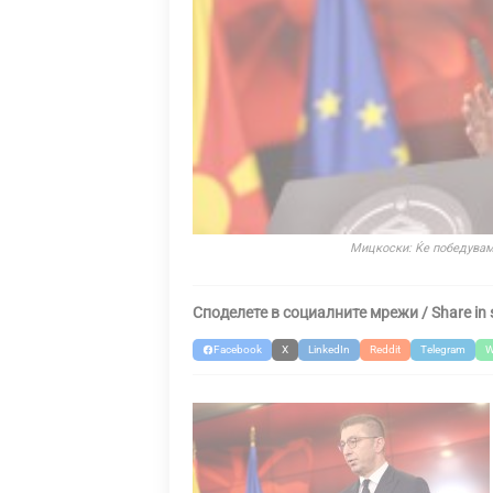
Мицкоски: Ќе победуваме
Споделете в социалните мрежи / Share in 
Facebook
X
LinkedIn
Reddit
Telegram
W