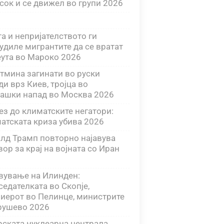
сок и се движел во групи 2026
та и непријателството ги
удиле мигрантите да се вратат
еута во Мароко 2026
тмина загинати во руски
ди врз Киев, тројца во
ашки напад во Москва 2026
ез до климатските негатори:
атската криза убива 2026
лд Трамп повторно најавува
вор за крај на војната со Иран
вување на Илинден:
седателката во Скопје,
иерот во Пелинце, министрите
рушево 2026
рската нуклеарна централа