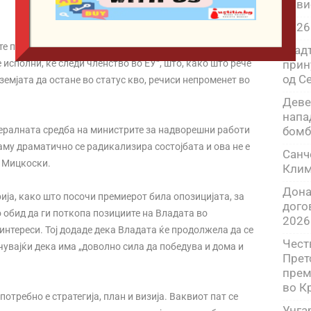
пови
2026
те политичари често биле „тапкани по рамо“ и
Глад
 исполни, ќе следи членство во ЕУ“, што, како што рече
прин
од С
земјата да остане во статус кво, речиси непроменет во
Деве
напа
тералната средба на министрите за надворешни работи
бомб
аму драматично се радикализира состојбата и ова не е
Санч
е Мицкоски.
Клим
Дона
ија, како што посочи премиерот била опозицијата, за
дого
во обид да ги поткопа позициите на Владата во
2026
нтереси. Тој додаде дека Владата ќе продолжела да се
Чест
чувајќи дека има „доволно сила да победува и дома и
Прет
прем
во К
потребно е стратегија, план и визија. Ваквиот пат се
Унга