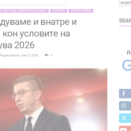
и надвор, позицијата кон условите на Бугарија...
 | ВЕСТИ ОД СЕВЕРНА МАКЕДОНИЈА
ПОЛІТИКА
СВІТОВІ НОВИНИ
дуваме и внатре и
SEAR
 кон условите на
ува 2026
Редактирана: јуни 3, 2026
0