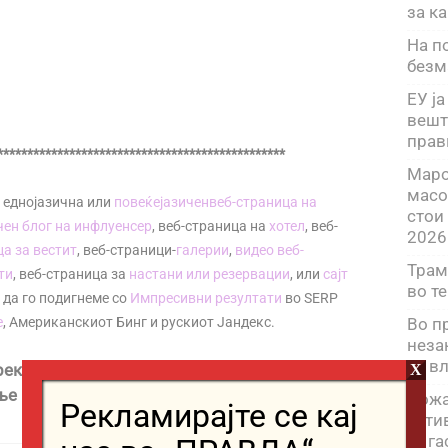
за к
На п
безм
ЕУ ја
вешт
прав
************************************************
Маро
масо
 еднојазична или
повеќејазичен
веб-страница на
стои
чен блог на инфлуенсер
, веб-страница на
хотел
, веб-
2026
а за вестит
, веб-страници-
галерии
,
видео веб-
Трам
ти
, веб-страница за
настани или резервации
, или
сајт
во т
е да го подигнеме со
Импресивни резултати
во SERP
e
, Американскиот Бинг и рускиот Јандекс.
Во п
неза
за в
реку формуларот подолу | Контактирајте нè
X
е на формуларот подолу :
Пожа
Рекламирајте се кај
акти
го г