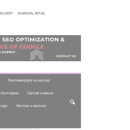
DELIVERY
CHARCOAL RETAIL
Рекламирајте се кај нас
з Болгарии
Світові новини
зајн
Фитнес и велнес