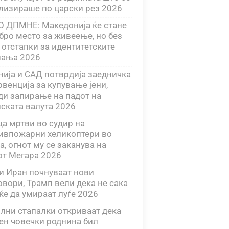
лизираше по царски рез 2026
 ДПМНЕ: Македонија ќе стане
бро место за живеење, но без
 отстапки за идентитетските
ања 2026
нија и САД потврдија заедничка
рвенција за купување јени,
ди запирање на падот на
нската валута 2026
ца мртви во судир на
ивпожарни хеликоптери во
а, огнот му се заканува на
от Мегара 2026
и Иран почнуваат нови
овори, Трамп вели дека не сака
ќе да умираат луѓе 2026
лни стапалки откриваат дека
ен човечки роднина бил