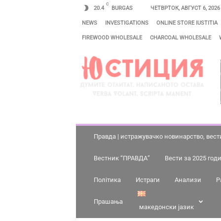
C
20.4
BURGAS
ЧЕТВРТОК, АВГУСТ 6, 2026
NEWS
INVESTIGATIONS
ONLINE STORE IUSTITIA
FIREWOOD WHOLESALE
CHARCOAL WHOLESALE
П
Р
А
В
Д
А
–
Правда | истражувачко новинарство, вест
Ю
Вестник “ПРАВДА”
Вести за 2025 год
С
Т
Політика
Истраги
Анализи
Р
И
Прашања
Ц
македонски јазик
И