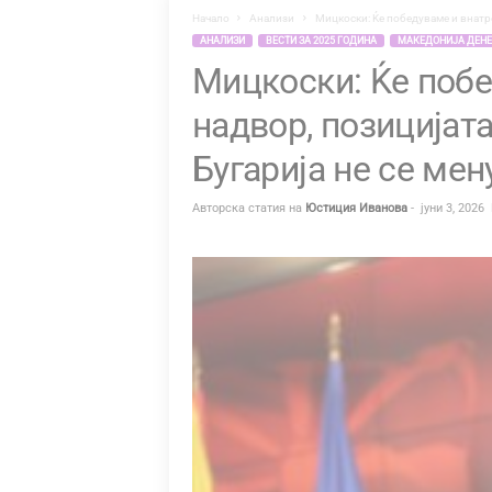
Начало
Анализи
Мицкоски: Ќе победуваме и внатре 
Я
АНАЛИЗИ
ВЕСТИ ЗА 2025 ГОДИНА
МАКЕДОНИЈА ДЕНЕС
Мицкоски: Ќе побе
надвор, позицијата
Бугарија не се мен
Авторска статия на
Юстиция Иванова
-
јуни 3, 2026