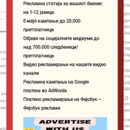
Рекламна статија за вашиот бизнис
пара
на 1-12 јазици.
Бугарија,
Истражувачко новинарство,
Јастис Шоп,
Сопственост,
Петар
ВМРО
ма,
Јаглен,
Развој на веб-страници,
На големо огрев
подо
Е-мејл кампањи до 20.000
нови
претплатници
праш
************************************************
Објави на социјалните медиуми до
Јапо
над 700.000 следбеници/
инте
н во Тиват, Црна Гора, премиерот Христијан Мицкоски
зара
претплатници
ставот на Брисел кон евроинтеграцискиот процес.
јапо
Видео рекламирање на нашите видео
ета на претседателот на Европскиот совет, Антонио
Двај
нија треба да ги исполни условите договорени во 2022
канали
прот
Грциј
Рекламна кампања на Google
град
платена во AdWords
изградено искрен однос, иако не се согласуваат
САД 
Платено рекламирање на Фејсбук –
ча дека ставот на Владата останува непроменет и оти
прег
 „авантура без јасен крај“, без разлика на политичкиот
Фејсбук реклами
пове
Фоси
древ
ретседател на Влада да влезам во таква авантура, а во