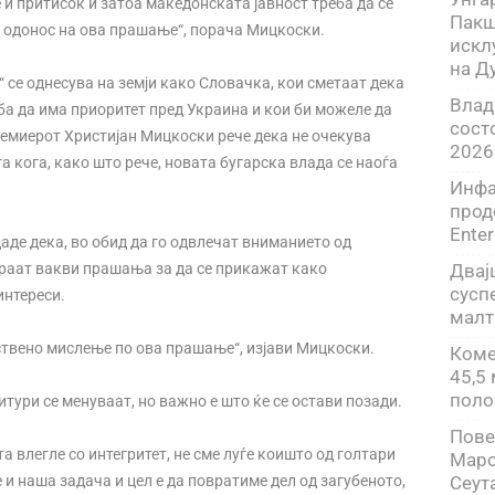
е и притисок и затоа македонската јавност треба да се
Пакш
 одонос на ова прашање“, порача Мицкоски.
искл
на Д
 се однесува на земји како Словачка, кои сметаат дека
Влад
а да има приоритет пред Украина и кои би можеле да
сост
 премиерот Христијан Мицкоски рече дека не очекува
2026
а кога, како што рече, новата бугарска влада се наоѓа
Инфа
прод
Enter
аде дека, во обид да го одвлечат вниманието од
раат вакви прашања за да се прикажат како
Двај
сусп
интереси.
малт
нствено мислење по ова прашање“, изјави Мицкоски.
Коме
45,5
поло
итури се менуваат, но важно е што ќе се остави позади.
Пове
а влегле со интегритет, не сме луѓе коишто од голтари
Маро
 и наша задача и цел е да повратиме дел од загубеното,
Сеут