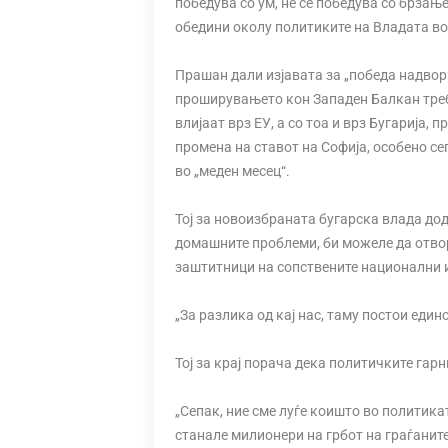
победува со ум, не се победува со брзањ
обедини околу политиките на Владата во
Прашан дали изјавата за „победа надвор“
проширувањето кон Западен Балкан треб
влијаат врз ЕУ, а со тоа и врз Бугарија,
промена на ставот на Софија, особено сег
во „меден месец“.
Тој за новоизбраната бугарска влада дод
домашните проблеми, би можеле да отво
заштитници на сопствените национални 
„За разлика од кај нас, таму постои еди
Тој за крај порача дека политичките гарн
„Сепак, ние сме луѓе коишто во политикат
станале милионери на грбот на граѓаните