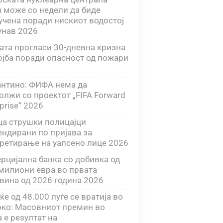
 може со недели да биде
учена поради нискиот водостој
унав 2026
ата прогласи 30-дневна кризна
ојба поради опасност од пожари
нтино: ФИФА нема да
олжи со проектот „FIFA Forward
prise“ 2026
ца струшки полицајци
ендирани по пријава за
ретирање на уапсено лице 2026
рцијална банка со добивка од
 милиони евра во првата
вина од 2026 година 2026
ќе од 48.000 луѓе се вратија во
ко: Масовниот премин во
а е резултат на