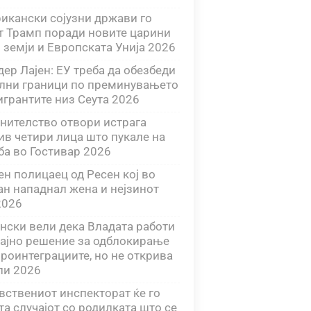
икански сојузни држави го
т Трамп поради новите царини
9 земји и Европската Унија 2026
дер Лајен: ЕУ треба да обезбеди
лни граници по преминувањето
игрантите низ Сеута 2026
нителство отвори истрага
ив четири лица што пукале на
ба во Гостивар 2026
ен полицаец од Ресен кој во
ан нападнал жена и нејзинот
2026
нски вели дека Владата работи
рајно решение за одблокирање
вроинтеграциите, но не открива
ли 2026
вствениот инспекторат ќе го
та случајот со родилката што се