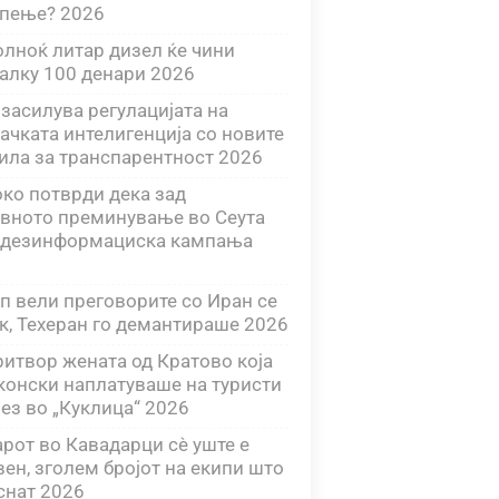
апење? 2026
олноќ литар дизел ќе чини
алку 100 денари 2026
 засилува регулацијата на
ачката интелигенција со новите
ила за транспарентност 2026
ко потврди дека зад
вното преминување во Сеута
 дезинформациска кампања
п вели преговорите со Иран се
ек, Техеран го демантираше 2026
ритвор жената од Кратово која
конски наплатуваше на туристи
лез во „Куклица“ 2026
рот во Кавадарци сѐ уште е
вен, зголем бројот на екипи што
аснат 2026