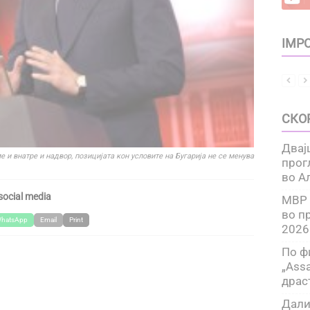
IMPO
СКО
Двај
 и внатре и надвор, позицијата кон условите на Бугарија не се менува
прог
во А
social media
МВР 
во п
hatsApp
Email
Print
2026
По ф
„Assa
драс
Дали