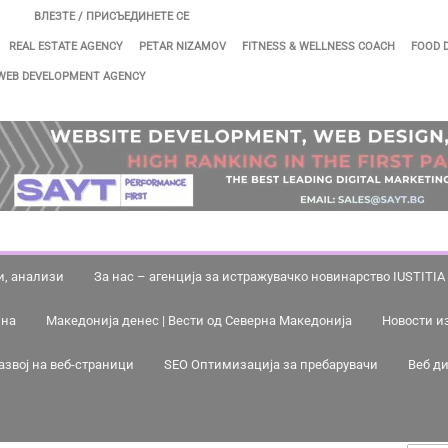
ВЛЕЗТЕ / ПРИСЪЕДИНЕТЕ СЕ
REAL ESTATE AGENCY
PETAR NIZAMOV
FITNESS & WELLNESS COACH
FOOD 
WEB DEVELOPMENT AGENCY
и, анализи
За нас – агенција за истражувачко новинарство IUSTITIA
ина
Македонија денес | Вести од Северна Македонија
Новости и
азвој на веб-страници
SEO Оптимизација за пребарувачи
Веб ди