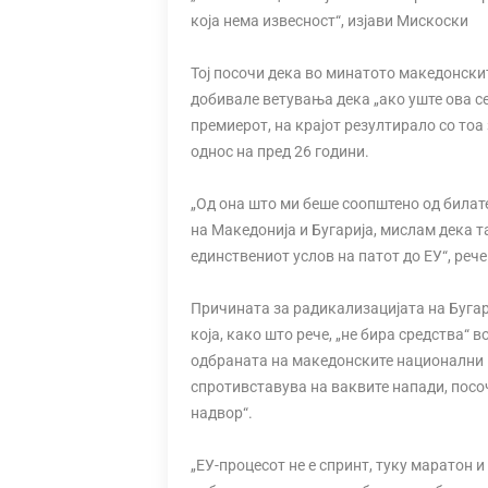
која нема извесност“, изјави Мискоски
Тој посочи дека во минатото македонски
добивале ветувања дека „ако уште ова се
премиерот, на крајот резултирало со тоа 
однос на пред 26 години.
„Од она што ми беше соопштено од била
на Македонија и Бугарија, мислам дека т
единствениот услов на патот до ЕУ“, реч
Причината за радикализацијата на Бугар
која, како што рече, „не бира средства“ 
одбраната на македонските национални и
спротивставува на ваквите напади, посо
надвор“.
„ЕУ-процесот не е спринт, туку маратон и 