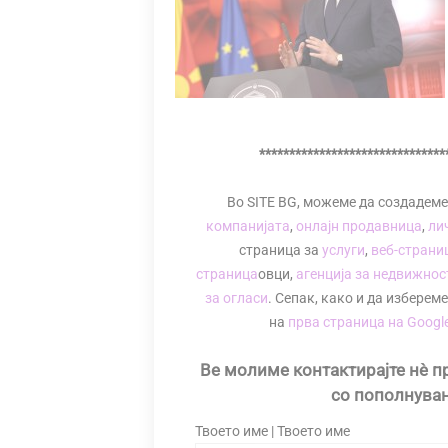
*******************************
Во SITE BG, можеме да создадеме
компанијата
,
онлајн продавница
,
ли
страница за
услуги
,
веб-страниц
страница
овци,
агенција за недвижнос
за огласи
. Сепак, како и да изберем
на
прва страница на Googl
Ве молиме контактирајте нè п
со пополнувањ
Твоето име | Твоето име