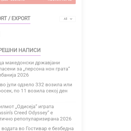
RT / EXPORT
All
РЕШНИ НАПИСИ
ца македонски државјани
ласени за „персона нон грата“
лбанија 2026
во јули одзело 332 возила или
росек, по 11 возила секој ден
илмот „Одисеја“ играта
ssin’s Creed Odyssey“ е
тично репопуларизирана 2026
 водата во Гостивар е безбедна