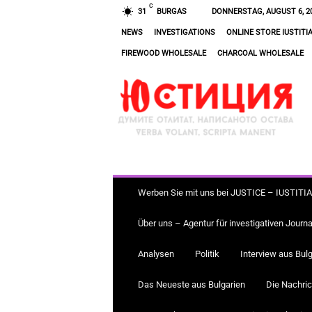
C
31
BURGAS
DONNERSTAG, AUGUST 6, 2
NEWS
INVESTIGATIONS
ONLINE STORE IUSTITI
FIREWOOD WHOLESALE
CHARCOAL WHOLESALE
J
U
S
T
I
Z
Werben Sie mit uns bei JUSTICE – IUSTITI
Über uns – Agentur für investigativen Journ
Analysen
Politik
Interview aus Bulg
Das Neueste aus Bulgarien
Die Nachric