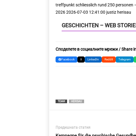
GESCHICHTEN – WEB STORIE
Споделете в социалните мрежи / Share in
Facebook
X
LinkedIn
Reddit
Telegram
ТЕМИ
HERISAU
Предишната статия
Kampagne für die psychische Gesundhe