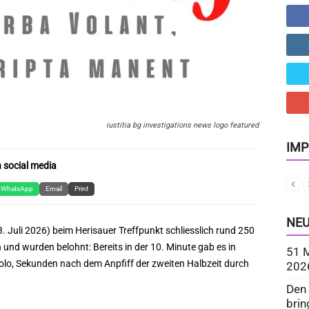
iustitia bg investigations news logo featured
IMP
 social media
WhatsApp
Email
Print
NEU
 Juli 2026) beim Herisauer Treffpunkt schliesslich rund 250
n und wurden belohnt: Bereits in der 10. Minute gab es in
51 M
lo, Sekunden nach dem Anpfiff der zweiten Halbzeit durch
202
Den
bri