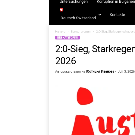
Untersuchungen
Korruption in Bulgarien
Kontakte
Deutsch Switzerland
Начало
Без категория
2:0-Sieg, Starkregenschauer 
БЕЗ КАТЕГОРИЯ
2:0-Sieg, Starkrege
2026
Авторска статия на
Юстиция Иванова
-
Juli 3, 2026