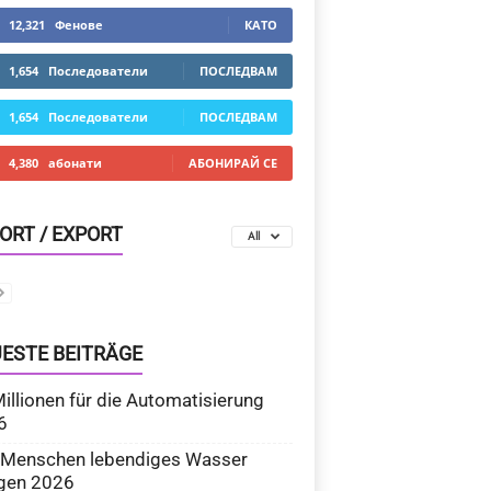
12,321
Фенове
КАТО
1,654
Последователи
ПОСЛЕДВАМ
1,654
Последователи
ПОСЛЕДВАМ
4,380
абонати
АБОНИРАЙ СЕ
ORT / EXPORT
All
ESTE BEITRÄGE
illionen für die Automatisierung
6
 Menschen lebendiges Wasser
ngen 2026