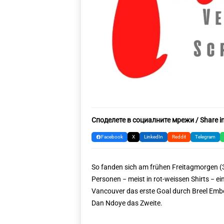
Споделете в социалните мрежи / Share in
Facebook
X
LinkedIn
Reddit
Telegram
So fanden sich am frühen Freitagmorgen (3.
Personen − meist in rot-weissen Shirts − ei
Vancouver das erste Goal durch Breel Embo
Dan Ndoye das Zweite.