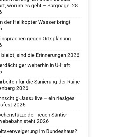
ärt, worum es geht – Sargnagel 28
6
 der Helikopter Wasser bringt
6
insprachen gegen Ortsplanung
6
bleibt, sind die Erinnerungen 2026
erdächtiger weiterhin in U-Haft
6
rbeiten für die Sanierung der Ruine
enberg 2026
nschtig-Jass» live – ein riesiges
sfest 2026
chenstütze der neuen Säntis-
webebahn steht 2026
eitsverweigerung im Bundeshaus?