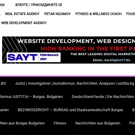
026
ВЛЕЗТЕ / ПРИСЪЕДИНЕТЕ СЕ
A
REAL ESTATE AGENCY
PETAR NIZAMOV
FITNESS & WELLNESS COACH
FOOD
WEB DEVELOPMENT AGENCY
A.BG
Justiz | investigativer Journalismus, Nachrichten, Analysen | iustiti
alismus IUSTITIA – Burgas, Bulgarien
Deutschland heute | Die Nachrichten
arien
BEZIRKSGERICHT – BURGAS und Staatsanwaltschaft Burgas
B
hten aus Burgas Bulgarien
Fitness
Nachrichten aus Bulgarien
Pol