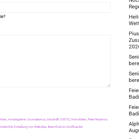
Rege
Heit
ie?
Wet
Pius
Zus
202
Seni
bere
Seni
bere
Feie
Bad
Feie
Bad
chten,
Investigativer Journalismus,
Geschäft JUSTIZ,
Immobilien,
Peter Nizamov,
Alph
Holzkohle,
Erstellung von Websites,
Brennholz im Großhandel
Aug