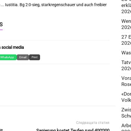
erkl
202
Wenn
S
202
27 E
202
 social media
Was 
WhatsApp
Email
Print
Tatv
202
Vora
Ros
«Don
Volk
Zwis
Sch
Следващата статия
Arb
it
Sanierung kostet Teufen rund 400’000