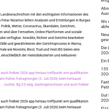
ent
Abso
Aus
 Landesnachrichten mit den wichtigsten Informationen des
 Petar Nizamov liefern Analysen und Ermittlungen in Burgas
Wo d
abh
Politik, Wetter, Coronavirus, Skandalen, Gerichten,
 sind über Fernsehen, Online-Plattformen und soziale
Neue
be verfügbar. Anwälte, Richter und Gerichte bearbeiten
gew
gsfälle und gewährleisten den Gerichtsprozess in Warna,
Die 
le wie Novinite, Bivol, Trud und Vesti BG bieten eine
202
einschließlich der meistdiskutierten und exklusiven
Ein 
155 
202
Fast
Peti
Gut 
202
EU-U