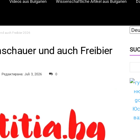
Videos aus Bulgarien
Wissenschaftliche Artikel aus Bulgarien
D
und auch Freibier 2026
nschauer und auch Freibier
SUC
Редактирана: Juli 3, 2026
0