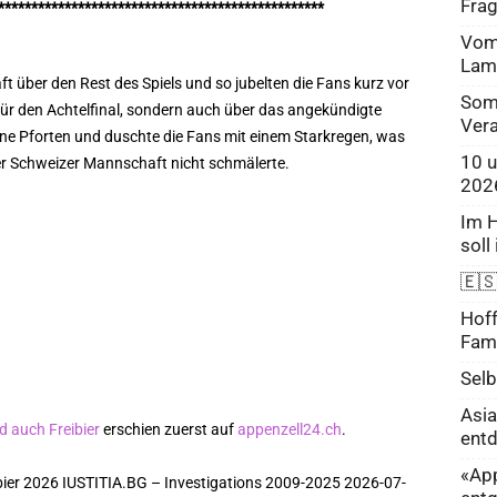
Frag
*************************************************
Vom 
Lamp
t über den Rest des Spiels und so jubelten die Fans kurz vor
Som
 für den Achtelfinal, sondern auch über das angekündigte
Vera
seine Pforten und duschte die Fans mit einem Starkregen, was
10 u
r Schweizer Mannschaft nicht schmälerte.
202
Im H
soll
🇪🇸
Hoff
Fami
Sel
Asia
d auch Freibier
erschien zuerst auf
appenzell24.ch
.
ent
«App
bier 2026 IUSTITIA.BG – Investigations 2009-2025 2026-07-