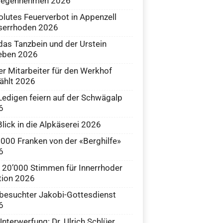
gegennehmen 2026
lutes Feuerverbot in Appenzell
serrhoden 2026
as Tanzbein und der Urstein
eben 2026
r Mitarbeiter für den Werkhof
ählt 2026
Ledigen feiern auf der Schwägalp
6
Blick in die Alpkäserei 2026
000 Franken von der «Berghilfe»
6
 20’000 Stimmen für Innerrhoder
tion 2026
besuchter Jakobi-Gottesdienst
6
nterwerfung: Dr. Ulrich Schlüer