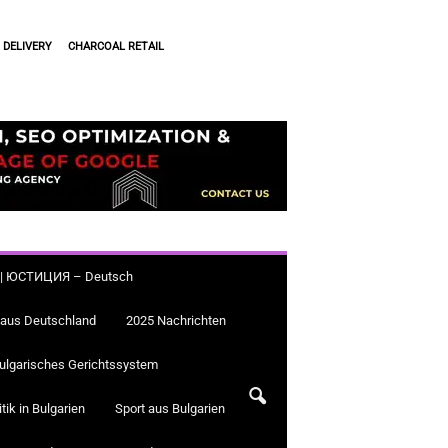
 DELIVERY
CHARCOAL RETAIL
a.bg | ЮСТИЦИЯ – Deutsch
 aus Deutschland
2025 Nachrichten
ulgarisches Gerichtssystem
itik in Bulgarien
Sport aus Bulgarien