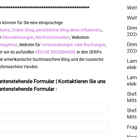
Wett
*************************************************
Wett
 können für Sie eine einsprachige
Dinn
bsite
,
Online-Shop
,
persönlicher Blog eines Influencers
,
202
ür
Dienstleistungen
,
Nachrichtenseiteт
, Websites-
Dinn
enagentur
, Website für
Veranstaltungen oder Buchungen
,
202
r wir es aufstellen
REICHE ERGEBNISSE
in den SERPs
die amerikanische Suchmaschine Bing und die russische
Lamp
elek
chmaschine Yandex.
Lamp
untenstehende Formular | Kontaktieren Sie uns
elek
untenstehende Formular :
Stef
Mitt
Stef
Mitt
Frag
Noch