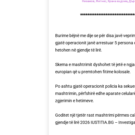
Низамов,
Фитнес,
Храна за дома,
Дър
******************************
Burime bëjnë me dije se për disa javë vepr
gjatë operacionit janë arrestuar 5 persona d
hetohen në gjendje të lirë.
Skema e mashtrimit dyshohet të jetë e ngjas
europian që u premtohen fitime kolosale.
Po ashtu gjatë operacionit policia ka sekue
mashtrimin, përfshirë edhe aparate celularë
zgjerimin e hetimeve.
Goditet një tjetër rast mashtrimi përmes ca
gjendje të lirë 2026 IUSTITIA.BG – Invest