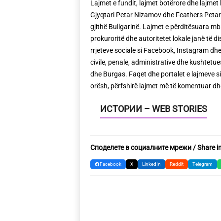
Lajmet e fundit, lajmet botërore dhe lajme
Gjyqtari Petar Nizamov dhe Feathers Petar
gjithë Bullgarinë. Lajmet e përditësuara mbi
prokuroritë dhe autoritetet lokale janë të 
rrjeteve sociale si Facebook, Instagram dhe
civile, penale, administrative dhe kushtetu
dhe Burgas. Faqet dhe portalet e lajmeve si 
orësh, përfshirë lajmet më të komentuar dhe
ИСТОРИИ – WEB STORIES
Споделете в социалните мрежи / Share in
Facebook
X
LinkedIn
Reddit
Telegram