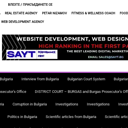
ВЛЕЗТЕ / ПРИСЪЕДИНЕТЕ СЕ
A
REAL ESTATE AGENCY
PETAR NIZAMOV
FITNESS & WELLNESS COACH
FOOD
WEB DEVELOPMENT AGENCY
Bulgaria
Interview from Bulgaria
Bulgarian Court System
Bulgaria
ecutor’s Office
DISTRICT COURT – BURGAS and Burgas Prosecutor’s Off
ria
Corruption in Bulgaria
Investigations
Investigations
Invest
Politics in Bulgaria
Scientific articles from Bulgaria
Scientific arti