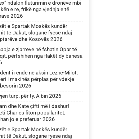
ex” ndalon fluturimin e dronëve mbi
ikën e re, frikë nga vjedhja e të
nave 2026
zët e Spartak Moskës kundër
mit të Dakut, slogane fyese ndaj
iptarëve dhe Kosovës 2026
apja e zjarreve në fshatin Opar të
qit, përfshihen nga flakët dy banesa
6
dent i rëndë në aksin Lezhë-Milot,
eri i makinës përplas për vdekje
bësorin 2026
jen turp, për ty, Albin 2026
iam dhe Kate çifti më i dashur!
ti Charles fiton popullaritet,
an jo e preferuar 2026
zët e Spartak Moskës kundër
mit të Dakut, slogane fyese ndaj