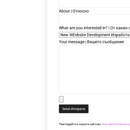
About | Относно
What are you interested in? | От какво
Your message | Вашето съобщение
Разгледайте и нашите сайтове :
България Новините