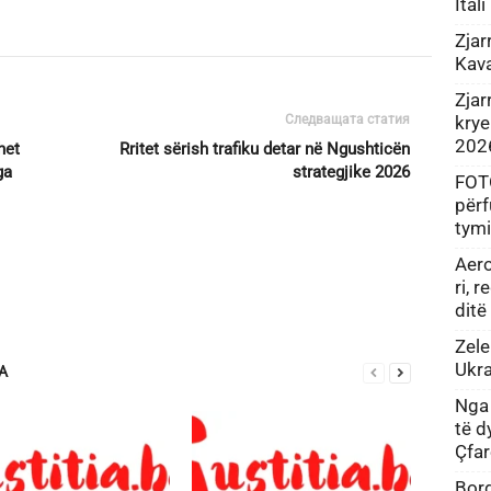
Ital
Zjar
Kava
Zjar
krye
Следващата статия
202
het
Rritet sërish trafiku detar në Ngushticën
ga
strategjike 2026
FOTO
përf
tym
Aero
ri, 
ditë
Zel
Ukr
А
Nga 
të d
Çfar
Bord