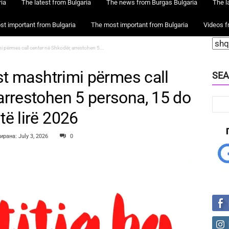
ia
The latest from Bulgaria
The news from Burgas Bulgaria
The l
t important from Bulgaria
The most important from Bulgaria
Videos f
mi përmes call center në Shkodër, arrestohen 5...
ast mashtrimi përmes call
SEA
arrestohen 5 persona, 15 do
të lirë 2026
рана: July 3, 2026
0