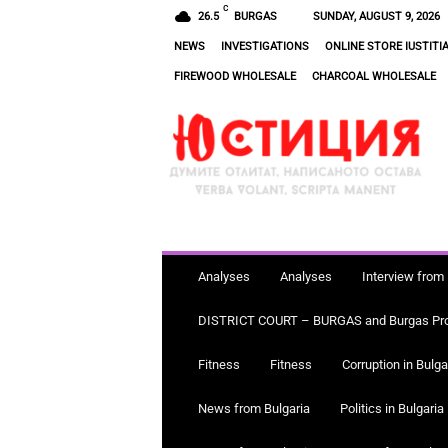
C
26.5
BURGAS
SUNDAY, AUGUST 9, 2026
NEWS
INVESTIGATIONS
ONLINE STORE IUSTITI
FIREWOOD WHOLESALE
CHARCOAL WHOLESALE
Ю
С
Т
И
Ц
И
Я
Analyses
Analyses
Interview from 
DISTRICT COURT – BURGAS and Burgas Pros
Fitness
Fitness
Corruption in Bulga
News from Bulgaria
Politics in Bulgaria