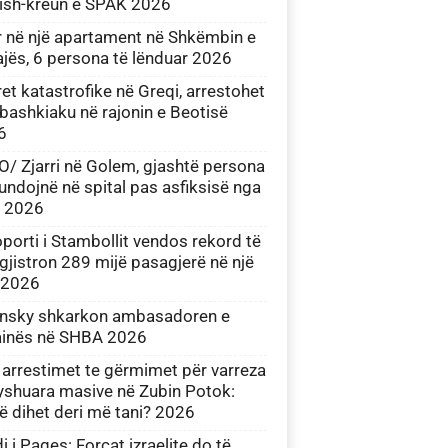
i ish-kreun e SPAK 2026
r në një apartament në Shkëmbin e
jës, 6 persona të lënduar 2026
ret katastrofike në Greqi, arrestohet
bashkiaku në rajonin e Beotisë
6
/ Zjarri në Golem, gjashtë persona
undojnë në spital pas asfiksisë nga
i 2026
porti i Stambollit vendos rekord të
regjistron 289 mijë pasagjerë në një
 2026
ensky shkarkon ambasadoren e
ainës në SHBA 2026
arrestimet te gërmimet për varreza
yshuara masive në Zubin Potok:
ë dihet deri më tani? 2026
i i Paqes: Forcat izraelite do të