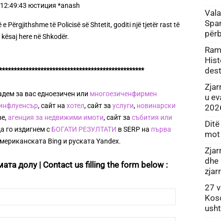
Vala
Span
 Përgjithshme të Policisë së Shtetit, goditi një tjetër rast të
për
 kësaj here në Shkodër.
Ram
Hist
dest
*************************************************
Zjar
адем за вас едноезичен или
многоезичен
фирмен
u ev
 инфлуенсър
, сайт на
хотел
, сайт за
услуги
,
новинарски
202
ве,
агенция за недвижими имоти
, сайт за
събития или
Ditë
да го издигнем с
БОГАТИ РЕЗУЛТАТИ
в SERP на
първа
mot
американската Bing и руската Yandex.
Zjar
dhe 
а долу | Contact us filling the form below :
zjar
27 v
Koso
usht