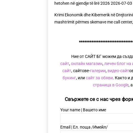
Krimi Ekonomik dhe Kibernerik në Drejtorinë e
mashtrimit përmes skemave me call center,
******************************
Ние от САЙТ БГ можем да създ
сайт
,
онлайн магазин
,
личен блог на
сайт
, сайтове-
галерии
,
видео-сайт
о
букинг
, или
сайт за обяви
. Както и 
страница в Google
, 
Свържете се с нас чрез формат
Your name | Вашето име
Email | Ел. поща /Имейл/