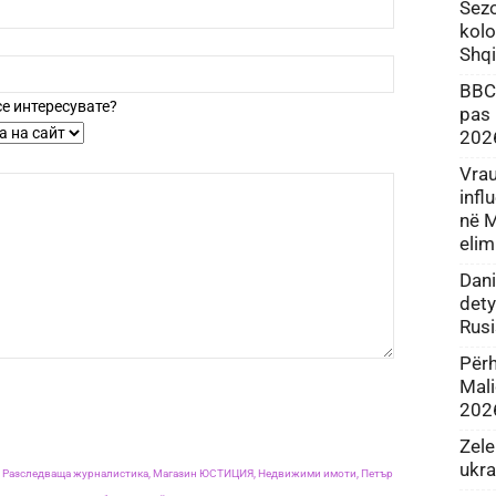
Sezo
kolo
Shqi
BBC:
 се интересувате?
pas 
202
Vrau
infl
në M
elim
Dani
dety
Rus
Përh
Mali
202
Zel
ukr
,
Разследваща журналистика,
Магазин ЮСТИЦИЯ,
Недвижими имоти,
Петър