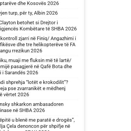
iptarëve dhe Kosovës 2026
jen turp, për ty, Albin 2026
Clayton betohet si Drejtor i
ligjencës Kombëtare të SHBA 2026
kontroll zjarri në Finiq/ Angazhimi i
rfikësve dhe tre helikopterëve të FA
angu rrezikun 2026
iku, muaji me fluksin më të lartë/
mijë pasagjerë në Qafë Bota dhe
i i Sarandës 2026
indi shprehja “lotët e krokodilit”?
eja pse zvarranikët e mëdhenj
ë vërtet 2026
ensky shkarkon ambasadoren
ainase në SHBA 2026
ëpitë u blenë me paratë e drogës”,
lja Çela denoncon për shpifje në