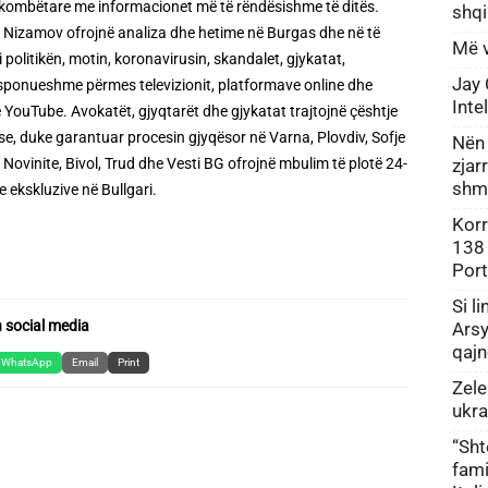
t kombëtare me informacionet më të rëndësishme të ditës.
shq
 Nizamov ofrojnë analiza dhe hetime në Burgas dhe në të
Më v
 politikën, motin, koronavirusin, skandalet, gjykatat,
Jay 
disponueshme përmes televizionit, platformave online dhe
Inte
 YouTube. Avokatët, gjyqtarët dhe gjykatat trajtojnë çështje
ese, duke garantuar procesin gjyqësor në Varna, Plovdiv, Sofje
Nën 
zjar
Novinite, Bivol, Trud dhe Vesti BG ofrojnë mbulim të plotë 24-
shm
 ekskluzive në Bullgari.
Korr
138 
Port
Si l
 social media
Arsy
qajn
WhatsApp
Email
Print
Zel
ukr
“Sht
fami