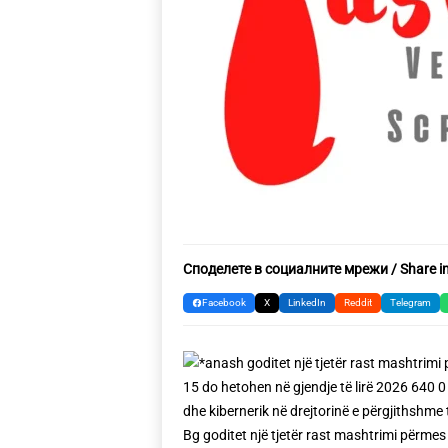
Споделете в социалните мрежи / Share in
Facebook
X
LinkedIn
Reddit
Telegram