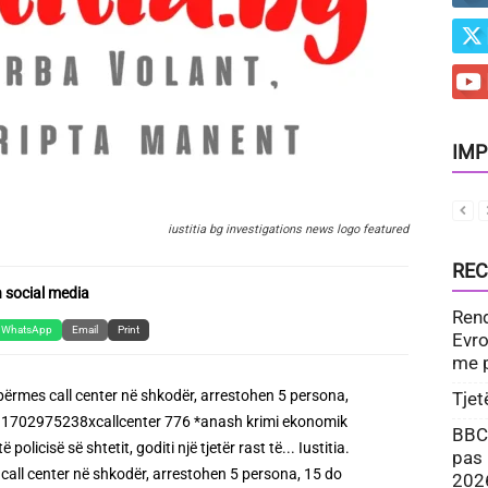
IMP
iustitia bg investigations news logo featured
REC
 social media
Rend
WhatsApp
Email
Print
Evro
me 
Tjet
BBC:
pas 
202