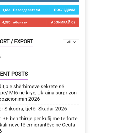
1,654
Последователи
ПОСЛЕДВАМ
4,380
абонати
АБОНИРАЙ СЕ
ORT / EXPORT
All
ENT POSTS
itja e shërbimeve sekrete në
pë/ MI6 në krye, Ukraina surprizon
pozicionimin 2026
ër Shkodra, tjetër Skadar 2026
 BE bën thirrje për kufij më të fortë
kalimeve të emigrantëve në Ceuta
6