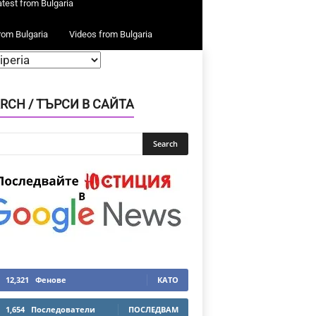
atest from Bulgaria
rom Bulgaria
Videos from Bulgaria
RCH / ТЪРСИ В САЙТА
12,321
Фенове
КАТО
1,654
Последователи
ПОСЛЕДВАМ