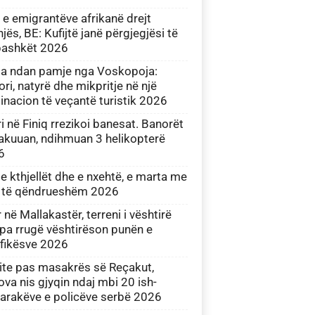
 e emigrantëve afrikanë drejt
jës, BE: Kufijtë janë përgjegjësi të
bashkët 2026
a ndan pamje nga Voskopoja:
ori, natyrë dhe mikpritje në një
inacion të veçantë turistik 2026
ri në Finiq rrezikoi banesat. Banorët
akuuan, ndihmuan 3 helikopterë
6
 e kthjellët dhe e nxehtë, e marta me
 të qëndrueshëm 2026
r në Mallakastër, terreni i vështirë
pa rrugë vështirëson punën e
rfikësve 2026
ite pas masakrës së Reçakut,
va nis gjyqin ndaj mbi 20 ish-
arakëve e policëve serbë 2026