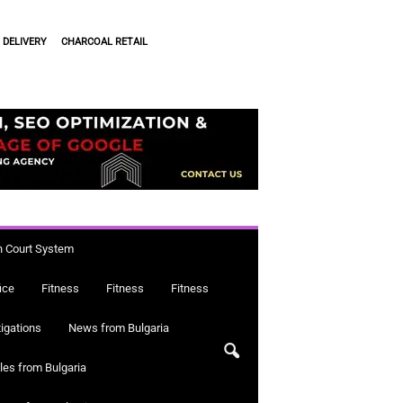
 DELIVERY
CHARCOAL RETAIL
n Court System
ice
Fitness
Fitness
Fitness
igations
News from Bulgaria
cles from Bulgaria