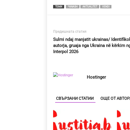
ТЕМИ
*ANASH
AKTUALITET
VENDI
Предишната статия
Sulmi ndaj manjatit ukrainas/ Identifiko
autorja, gruaja nga Ukraina në kërkim n
Interpol 2026
Hostinger
СВЪРЗАНИ СТАТИИ
ОЩЕ ОТ АВТОР