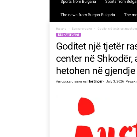
Sports from Bulgaria
Sports from Bulgar
The news from Burgas Bulgaria
The mos
Начало
Без категория
Goditet një tjetër rast mashtri
БЕЗ КАТЕГОРИЯ
Goditet një tjetër r
center në Shkodër, 
hetohen në gjendje 
Авторска статия на
Hostinger
-
July 3, 2026
Редакти