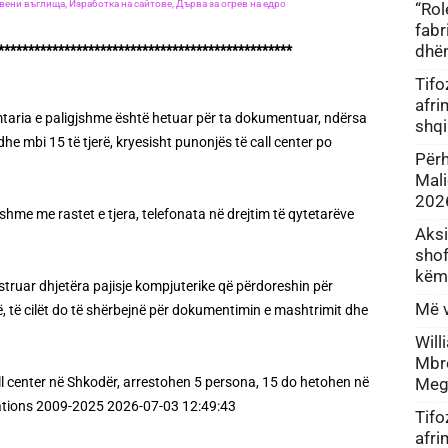
вени въглища,
Изработка на сайтове,
Дърва за огрев на едро
“Rol
fabr
dhë
*************************************************
Tifo
afri
imtaria e paligjshme është hetuar për ta dokumentuar, ndërsa
shq
he mbi 15 të tjerë, kryesisht punonjës të call center po
Përh
Mali
202
hme me rastet e tjera, telefonata në drejtim të qytetarëve
Aksi
shof
këm
struar dhjetëra pajisje kompjuterike që përdoreshin për
Më v
, të cilët do të shërbejnë për dokumentimin e mashtrimit dhe
Will
Mbre
Megh
ll center në Shkodër, arrestohen 5 persona, 15 do hetohen në
igations 2009-2025 2026-07-03 12:49:43
Tifo
afri