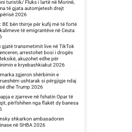
ni turistik/ Fluks i lartë në Morinë,
na të gjata automjetesh drejt
përisë 2026
 BE bën thirrje për kufij më të fortë
kalimeve të emigrantëve në Ceuta
6
 gjatë transmetimit live në TikTok
uenceren, arrestohet bosi i drogës
eksikë, akuzohet edhe për
inimin e kryebashkiakut 2026
marka zgjeron shërbimin e
rueshëm ushtarak si përgjigje ndaj
isë dhe Trump 2026
apja e zjarreve në fshatin Opar të
qit, përfshihen nga flakët dy banesa
6
ensky shkarkon ambasadoren
ainase në SHBA 2026