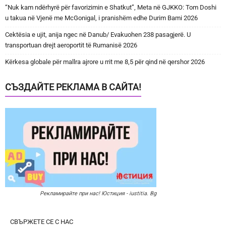
“Nuk kam ndërhyrë për favorizimin e Shatkut”, Meta në GJKKO: Tom Doshi
u takua në Vjenë me McGonigal, i pranishëm edhe Durim Bami 2026
Cektësia e ujit, anija ngec në Danub/ Evakuohen 238 pasagjerë. U
transportuan drejt aeroportit të Rumanisë 2026
Kërkesa globale për mallra ajrore u rrit me 8,5 për qind në qershor 2026
СЪЗДАЙТЕ РЕКЛАМА В САЙТА!
Рекламирайте при нас! Юстиция - iustitia. Bg
СВЪРЖЕТЕ СЕ С НАС