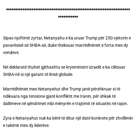
********************************************************************
***********
Sipas njoftimit zyrtar, Netanyahu e ka uruar Trump për 250-vjetorin e
pavarësisë së SHBA-së, duke theksuar marrëdhëniet e forta mes dy
vendeve.
Në deklaratë thuhet gjithashtu se kryeministri izraelit e ka cilësuar
SHBA-në si një garant të lirisë globale.
Marrëdhëniet mes Netanyahut dhe Trump janë përshkruar si të
ndikuara nga tensione gjatë konfliktit me Iranin, për shkak të
dallimeve në qëndrimet mbi mënyrën e trajtimit të situatës në rajon.
Zyra e Netanyahut nuk ka bërë të ditur një datë konkrete për zhvillimin
e takimit mes dy liderëve.