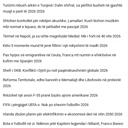
Turizmi mbush arkën e Turqisë/ Dalin shifrat, sa përfitoi buxheti në gjashtë
muajt e parë të 2026 2026
Shtohen kontrollet për ndotjen akustike, Lamallari: Kush lëshon muzikën
mbi normat e lejuara, do të përballet me pasojat 2026
Tërmet në Napoli, ja sa ishte magnituda! Mediat: Më i forti në 40 vite 2026
Këto 5 momente mund të jenë fillimi i një ndryshimi të madh 2026
Pas hyrjes së emigrantëve në Ceuta, Franca rrit numrin e efektivëve në
kufirin me Spanjën 2026
Shefi i OKB: Konflikti i Gjirit po nxit paqëndrueshmëri globale 2026
Reforma Territoriale, edhe banorët e Memaliajt dhe Libohovës në protestë
2026
Rrëzohet një avion F-35 pranë bazës ajrore amerikane 2026
FIFA i përgjigjet UEFA-s: Nuk po shesim futbollin 2026
Irlanda zbulon planin për elektrifikimin e ekonomisë deri në vitin 2050 2026
Bota e futbollit në zi. Ndërron jetë Kapiteni legjendar i Milanit, Franco Baresi