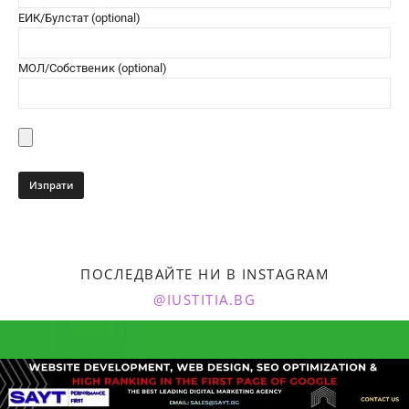
ЕИК/Булстат (optional)
МОЛ/Собственик (optional)
ПОСЛЕДВАЙТЕ НИ В INSTAGRAM
@IUSTITIA.BG