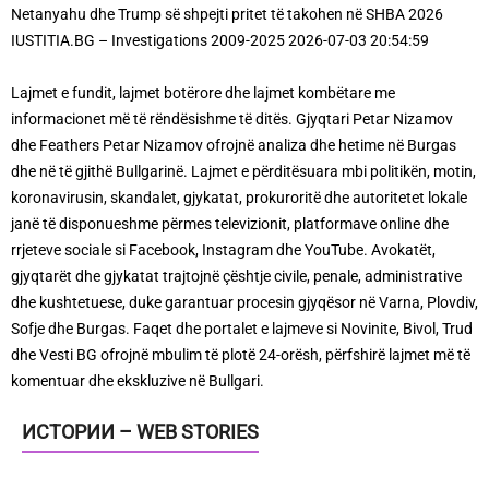
Netanyahu dhe Trump së shpejti pritet të takohen në SHBA 2026
IUSTITIA.BG – Investigations 2009-2025 2026-07-03 20:54:59
Lajmet e fundit, lajmet botërore dhe lajmet kombëtare me
informacionet më të rëndësishme të ditës. Gjyqtari Petar Nizamov
dhe Feathers Petar Nizamov ofrojnë analiza dhe hetime në Burgas
dhe në të gjithë Bullgarinë. Lajmet e përditësuara mbi politikën, motin,
koronavirusin, skandalet, gjykatat, prokuroritë dhe autoritetet lokale
janë të disponueshme përmes televizionit, platformave online dhe
rrjeteve sociale si Facebook, Instagram dhe YouTube. Avokatët,
gjyqtarët dhe gjykatat trajtojnë çështje civile, penale, administrative
dhe kushtetuese, duke garantuar procesin gjyqësor në Varna, Plovdiv,
Sofje dhe Burgas. Faqet dhe portalet e lajmeve si Novinite, Bivol, Trud
dhe Vesti BG ofrojnë mbulim të plotë 24-orësh, përfshirë lajmet më të
komentuar dhe ekskluzive në Bullgari.
ИСТОРИИ – WEB STORIES