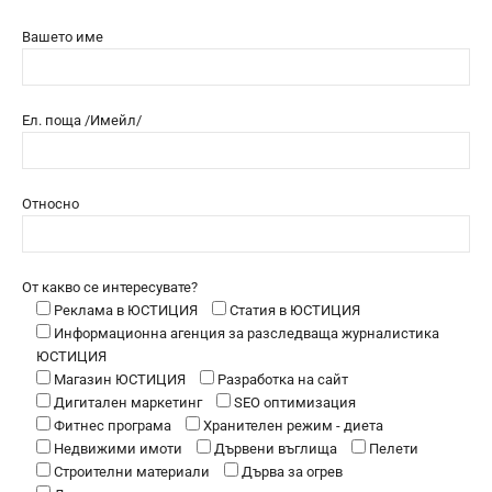
Вашето име
Ел. поща /Имейл/
Относно
От какво се интересувате?
Реклама в ЮСТИЦИЯ
Статия в ЮСТИЦИЯ
Информационна агенция за разследваща журналистика
ЮСТИЦИЯ
Магазин ЮСТИЦИЯ
Разработка на сайт
Дигитален маркетинг
SEO оптимизация
Фитнес програма
Хранителен режим - диета
Недвижими имоти
Дървени въглища
Пелети
Строителни материали
Дърва за огрев