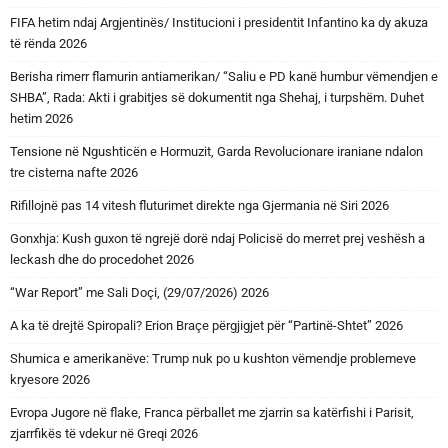
FIFA hetim ndaj Argjentinës/ Institucioni i presidentit Infantino ka dy akuza
të rënda 2026
Berisha rimerr flamurin antiamerikan/ “Saliu e PD kanë humbur vëmendjen e
SHBA”, Rada: Akti i grabitjes së dokumentit nga Shehaj, i turpshëm. Duhet
hetim 2026
Tensione në Ngushticën e Hormuzit, Garda Revolucionare iraniane ndalon
tre cisterna nafte 2026
Rifillojnë pas 14 vitesh fluturimet direkte nga Gjermania në Siri 2026
Gonxhja: Kush guxon të ngrejë dorë ndaj Policisë do merret prej veshësh a
leckash dhe do procedohet 2026
“War Report” me Sali Doçi, (29/07/2026) 2026
A ka të drejtë Spiropali? Erion Braçe përgjigjet për “Partinë-Shtet” 2026
Shumica e amerikanëve: Trump nuk po u kushton vëmendje problemeve
kryesore 2026
Evropa Jugore në flake, Franca përballet me zjarrin sa katërfishi i Parisit,
zjarrfikës të vdekur në Greqi 2026