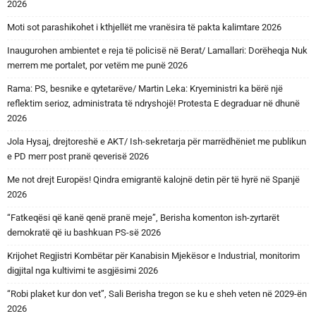
2026
Moti sot parashikohet i kthjellët me vranësira të pakta kalimtare 2026
Inaugurohen ambientet e reja të policisë në Berat/ Lamallari: Dorëheqja Nuk
merrem me portalet, por vetëm me punë 2026
Rama: PS, besnike e qytetarëve/ Martin Leka: Kryeministri ka bërë një
reflektim serioz, administrata të ndryshojë! Protesta E degraduar në dhunë
2026
Jola Hysaj, drejtoreshë e AKT/ Ish-sekretarja për marrëdhëniet me publikun
e PD merr post pranë qeverisë 2026
Me not drejt Europës! Qindra emigrantë kalojnë detin për të hyrë në Spanjë
2026
“Fatkeqësi që kanë qenë pranë meje”, Berisha komenton ish-zyrtarët
demokratë që iu bashkuan PS-së 2026
Krijohet Regjistri Kombëtar për Kanabisin Mjekësor e Industrial, monitorim
digjital nga kultivimi te asgjësimi 2026
“Robi plaket kur don vet”, Sali Berisha tregon se ku e sheh veten në 2029-ën
2026