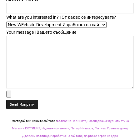
What are you interested in? | От какво се интересувате?
Your message | Вашето съобщение
Разгледайте и нашите сайтове :
България Новините,
Разследваща журналистика,
Магазин ЮСТИЦИЯ,
Недвижими имоти,
Петър Низамов,
Фитнес,
Храна за дома,
Дървени въглища,
Изработка на сайтове,
Дърва за огрев на едро