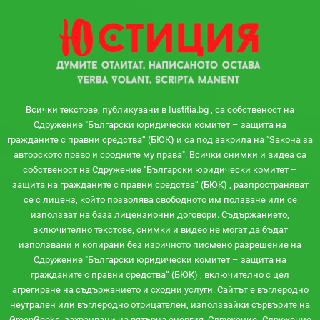
Всички текстове, публикувани в Iustitia.bg , са собственост на
Сдружение "Български юридически комитет – защита на
гражданите с правни средства“ (БЮК) и са под закрила на "Закона за
авторското право и сродните му права". Всички снимки и видеа са
собственост на Сдружение "Български юридически комитет –
защита на гражданите с правни средства“ (БЮК) , разпространяват
се с лиценз, който позволява свободното им ползване или се
използват на база лицензионни договори. Съдържанието,
включително текстове, снимки и видео не могат да бъдат
използвани и копирани без изричното писмено разрешение на
Сдружение "Български юридически комитет – защита на
гражданите с правни средства“ (БЮК) , включително с цел
агрегиране на съдържанието и сходни услуги. Сайтът e въглеродно
неутрален или въглеродно отрицателен, използвайки сървърите на
GreenGeeks, захранвани на вятърна енергия. Сдружение „Сдружение