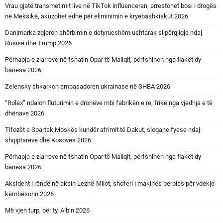
Vrau gjatë transmetimit live në TikTok influenceren, arrestohet bosi i drogës
në Meksikë, akuzohet edhe për eliminimin e kryebashkiakut 2026
Danimarka zgjeron shërbimin e detyrueshëm ushtarak si përgjigje ndaj
Rusisë dhe Trump 2026
Përhapja e zjarreve në fshatin Opar të Maliqit, përfshihen nga flakët dy
banesa 2026
Zelensky shkarkon ambasadoren ukrainase në SHBA 2026
“Rolex” ndalon fluturimin e dronëve mbi fabrikën e re, frikë nga vjedhja e të
dhënave 2026
Tifozët e Spartak Moskës kundër afrimit të Dakut, slogane fyese ndaj
shqiptarëve dhe Kosovës 2026
Përhapja e zjarreve në fshatin Opar të Maliqit, përfshihen nga flakët dy
banesa 2026
Aksident i rëndë në aksin Lezhë-Milot, shoferi i makinës përplas për vdekje
këmbësorin 2026
Më vjen turp, për ty, Albin 2026