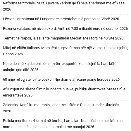
Reforma territoriale, Nura: Qeveria kërkon që t’i bëjë shërbimet më efikase
2026
Lëvizte i armatosur në Lungomare, arrestohet një person në Vlorë 2026
Rezerva valutore, në nivel rekord: Arriti në 7.88 miliardë euro në qershor 2026
Tërmet në Napoli, ja sa ishte magnituda! Mediat: Më i forti në 40 vite 2026
Mitaj në elitën italiane/ Mbrojtësi kuqezi firmos për një vit me klubin e njohur,
Genoa 2026
Nëse doni të kujdeseni për zemrën, ekspertët këshillojnë ta hani këtë
ushqim çdo ditë 2026
60 mijë refugjatë, 57 të vdekur! Një dramë afrikane pranë Europës 2026
AfD nxjerr në skenë filmin kundër të huajve, publiku duartroket “vrasësin” e
emigrantëve 2026
Zelensky: Konflikti me Iranin lidhet me luftën e Rusisë kundër Ukrainës
2026
Policia monitoron zhurmat në territor, Lamallari: Kush lëshon muzikën mbi
normat e reja të lejuara, do të përballet me pasojat 2026