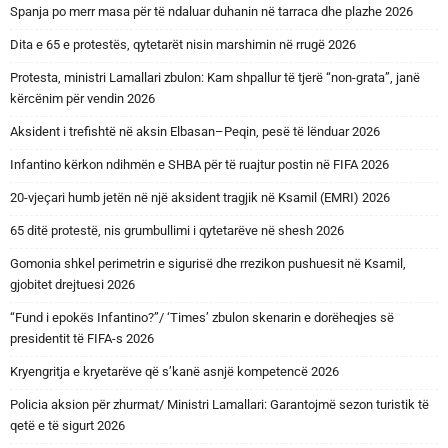
Spanja po merr masa për të ndaluar duhanin në tarraca dhe plazhe 2026
Dita e 65 e protestës, qytetarët nisin marshimin në rrugë 2026
Protesta, ministri Lamallari zbulon: Kam shpallur të tjerë “non-grata”, janë
kërcënim për vendin 2026
Aksident i trefishtë në aksin Elbasan–Peqin, pesë të lënduar 2026
Infantino kërkon ndihmën e SHBA për të ruajtur postin në FIFA 2026
20-vjeçari humb jetën në një aksident tragjik në Ksamil (EMRI) 2026
65 ditë protestë, nis grumbullimi i qytetarëve në shesh 2026
Gomonia shkel perimetrin e sigurisë dhe rrezikon pushuesit në Ksamil,
gjobitet drejtuesi 2026
“Fund i epokës Infantino?”/ ‘Times’ zbulon skenarin e dorëheqjes së
presidentit të FIFA-s 2026
Kryengritja e kryetarëve që s’kanë asnjë kompetencë 2026
Policia aksion për zhurmat/ Ministri Lamallari: Garantojmë sezon turistik të
qetë e të sigurt 2026