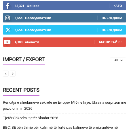
12,321
Фенове
КАТО
1,654
Последователи
ПОСЛЕДВАМ
1,654
Последователи
ПОСЛЕДВАМ
4,380
абонати
АБОНИРАЙ СЕ
IMPORT / EXPORT
All
RECENT POSTS
Renditja e shërbimeve sekrete në Evropë/ MI6 në krye, Ukraina surprizon me
pozicionimin 2026
Tjetër Shkodra, tjetër Skadar 2026
BBC: BE bën thirrje për kufij më të fortë pas kalimeve të emigrantëve në