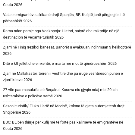
Ceuta 2026
Vala e emigrantëve afrikanë drejt Spanjës, BE: Kufijtë janë përgjegjësi të
përbashkët 2026
Rama ndan pamje nga Voskopoja: Histori, natyrë dhe mikpritje në një
destinacion të veçantë turistik 2026
Zjarri në Finiq rrezikoi banesat. Banorët u evakuuan, ndihmuan 3 helikopterë
2026
Ditë e kthjellët dhe e nxehtë, e marta me mot të qëndrueshëm 2026
Zjarr në Mallakastër, terreni i vështirë dhe pa rrugë vështirëson punën e
zjarrfikësve 2026
27 vite pas masakrës së Reçakut, Kosova nis gjyqin ndaj mbi 20 ish-
ushtarakëve e policëve serbë 2026
Sezoni turistik/ Fluks i lartë në Morinë, kolona të gjata automjetesh drejt
Shqipërisë 2026
BBC: BE bën thirrje për kufij më të fortë pas kalimeve të emigrantëve në
Ceuta 2026