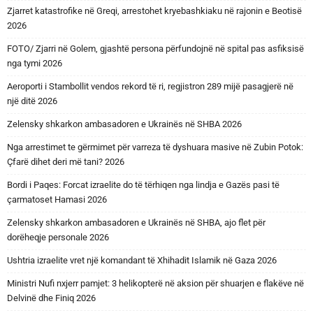
Zjarret katastrofike në Greqi, arrestohet kryebashkiaku në rajonin e Beotisë
2026
FOTO/ Zjarri në Golem, gjashtë persona përfundojnë në spital pas asfiksisë
nga tymi 2026
Aeroporti i Stambollit vendos rekord të ri, regjistron 289 mijë pasagjerë në
një ditë 2026
Zelensky shkarkon ambasadoren e Ukrainës në SHBA 2026
Nga arrestimet te gërmimet për varreza të dyshuara masive në Zubin Potok:
Çfarë dihet deri më tani? 2026
Bordi i Paqes: Forcat izraelite do të tërhiqen nga lindja e Gazës pasi të
çarmatoset Hamasi 2026
Zelensky shkarkon ambasadoren e Ukrainës në SHBA, ajo flet për
dorëheqje personale 2026
Ushtria izraelite vret një komandant të Xhihadit Islamik në Gaza 2026
Ministri Nufi nxjerr pamjet: 3 helikopterë në aksion për shuarjen e flakëve në
Delvinë dhe Finiq 2026