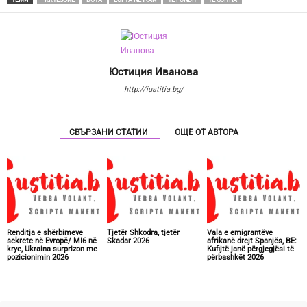
Юстиция Иванова
http://iustitia.bg/
СВЪРЗАНИ СТАТИИ
ОЩЕ ОТ АВТОРА
Renditja e shërbimeve
Tjetër Shkodra, tjetër
Vala e emigrantëve
sekrete në Evropë/ MI6 në
Skadar 2026
afrikanë drejt Spanjës, BE:
krye, Ukraina surprizon me
Kufijtë janë përgjegjësi të
pozicionimin 2026
përbashkët 2026