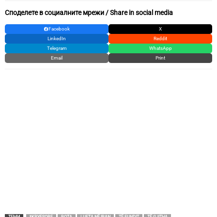
Споделете в социалните мрежи / Share in social media
Facebook
X
LinkedIn
Reddit
Telegram
WhatsApp
Email
Print
ТЕМИ
*KRYESORE
BOTA
LUFTA NË IRAN
TË FUNDIT
TË GJITHA