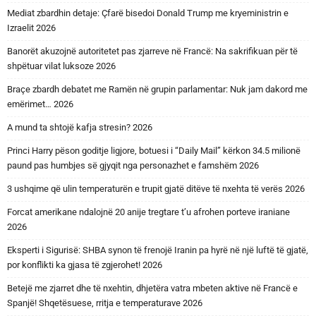
Mediat zbardhin detaje: Çfarë bisedoi Donald Trump me kryeministrin e
Izraelit 2026
Banorët akuzojnë autoritetet pas zjarreve në Francë: Na sakrifikuan për të
shpëtuar vilat luksoze 2026
Braçe zbardh debatet me Ramën në grupin parlamentar: Nuk jam dakord me
emërimet… 2026
A mund ta shtojë kafja stresin? 2026
Princi Harry pëson goditje ligjore, botuesi i “Daily Mail” kërkon 34.5 milionë
paund pas humbjes së gjyqit nga personazhet e famshëm 2026
3 ushqime që ulin temperaturën e trupit gjatë ditëve të nxehta të verës 2026
Forcat amerikane ndalojnë 20 anije tregtare t’u afrohen porteve iraniane
2026
Eksperti i Sigurisë: SHBA synon të frenojë Iranin pa hyrë në një luftë të gjatë,
por konflikti ka gjasa të zgjerohet! 2026
Betejë me zjarret dhe të nxehtin, dhjetëra vatra mbeten aktive në Francë e
Spanjë! Shqetësuese, rritja e temperaturave 2026