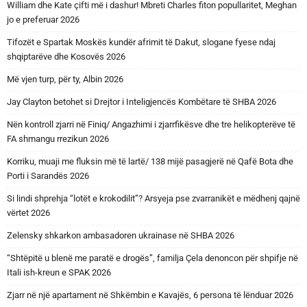
William dhe Kate çifti më i dashur! Mbreti Charles fiton popullaritet, Meghan
jo e preferuar 2026
Tifozët e Spartak Moskës kundër afrimit të Dakut, slogane fyese ndaj
shqiptarëve dhe Kosovës 2026
Më vjen turp, për ty, Albin 2026
Jay Clayton betohet si Drejtor i Inteligjencës Kombëtare të SHBA 2026
Nën kontroll zjarri në Finiq/ Angazhimi i zjarrfikësve dhe tre helikopterëve të
FA shmangu rrezikun 2026
Korriku, muaji me fluksin më të lartë/ 138 mijë pasagjerë në Qafë Bota dhe
Porti i Sarandës 2026
Si lindi shprehja “lotët e krokodilit”? Arsyeja pse zvarranikët e mëdhenj qajnë
vërtet 2026
Zelensky shkarkon ambasadoren ukrainase në SHBA 2026
“Shtëpitë u blenë me paratë e drogës”, familja Çela denoncon për shpifje në
Itali ish-kreun e SPAK 2026
Zjarr në një apartament në Shkëmbin e Kavajës, 6 persona të lënduar 2026