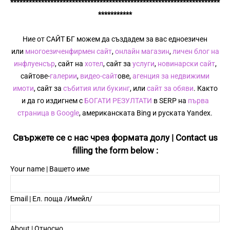
********************************************************************
***********
Ние от САЙТ БГ можем да създадем за вас едноезичен
или
многоезичен
фирмен сайт
,
онлайн магазин
,
личен блог на
инфлуенсър
, сайт на
хотел
, сайт за
услуги
,
новинарски сайт
,
сайтове-
галерии
,
видео-сайт
ове,
агенция за недвижими
имоти
, сайт за
събития или букинг
, или
сайт за обяви
. Както
и да го издигнем с
БОГАТИ РЕЗУЛТАТИ
в SERP на
първа
страница в Google
, американската Bing и руската Yandex.
Свържете се с нас чрез формата долу | Contact us
filling the form below :
Your name | Вашето име
Email | Ел. поща /Имейл/
About | Относно