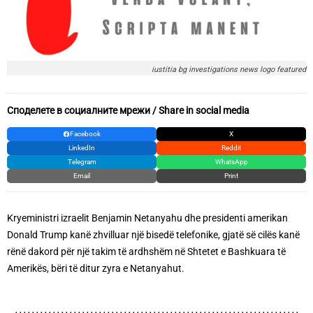
iustitia bg investigations news logo featured
Споделете в социалните мрежи / Share in social media
Facebook
X
LinkedIn
Reddit
Telegram
WhatsApp
Email
Print
Kryeministri izraelit Benjamin Netanyahu dhe presidenti amerikan
Donald Trump kanë zhvilluar një bisedë telefonike, gjatë së cilës kanë
rënë dakord për një takim të ardhshëm në Shtetet e Bashkuara të
Amerikës, bëri të ditur zyra e Netanyahut.