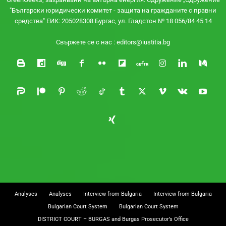
"Български юридически комитет - защита на гражданите с правни
средства" ЕИК: 205028308 Бургас, ул. Гладстон № 18 056/84 45 14
Свържете се с нас :
editors@iustitia.bg
Analyses
Analyses
Interview from Bulgaria
Interview from Bulgaria
Bulgarian Court System
Bulgarian Court System
DISTRICT COURT – BURGAS and Burgas Prosecutor’s Office