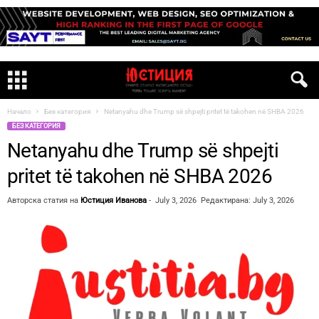
Начало
Без категория
Netanyahu dhe Trump së shpejti pritet të takohen në SHBA 2026
БЕЗ КАТЕГОРИЯ
Netanyahu dhe Trump së shpejti
pritet të takohen në SHBA 2026
Авторска статия на
Юстиция Иванова
-
July 3, 2026
Редактирана: July 3, 2026