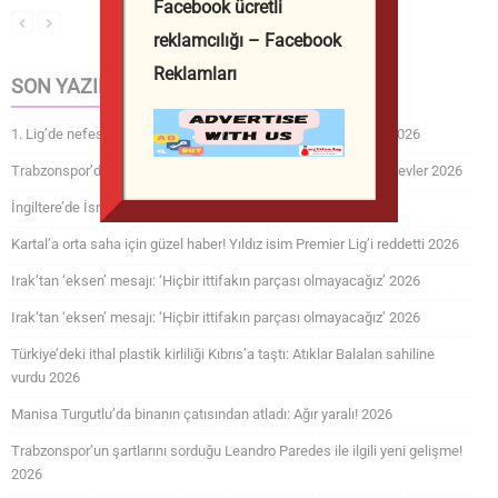
Facebook ücretli
reklamcılığı – Facebook
Reklamları
SON YAZILAR
1. Lig’de nefes kesen gol düellosu! 90+9’da puanı kurtardılar 2026
Trabzonspor’da teknik ekipte değişimler yaşandı! İşte yeni görevler 2026
İngiltere’de İsrail’i üzecek gelişme! 2026
Kartal’a orta saha için güzel haber! Yıldız isim Premier Lig’i reddetti 2026
Irak’tan ‘eksen’ mesajı: ‘Hiçbir ittifakın parçası olmayacağız’ 2026
Irak’tan ‘eksen’ mesajı: ‘Hiçbir ittifakın parçası olmayacağız’ 2026
Türkiye’deki ithal plastik kirliliği Kıbrıs’a taştı: Atıklar Balalan sahiline
vurdu 2026
Manisa Turgutlu’da binanın çatısından atladı: Ağır yaralı! 2026
Trabzonspor’un şartlarını sorduğu Leandro Paredes ile ilgili yeni gelişme!
2026