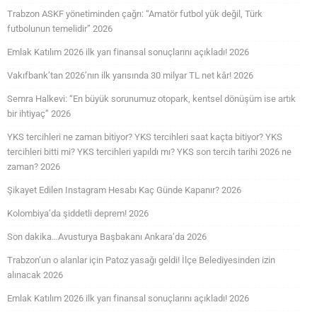
Trabzon ASKF yönetiminden çağrı: “Amatör futbol yük değil, Türk
futbolunun temelidir” 2026
Emlak Katılım 2026 ilk yarı finansal sonuçlarını açıkladı! 2026
Vakıfbank’tan 2026’nın ilk yarısında 30 milyar TL net kâr! 2026
Semra Halkevi: “En büyük sorunumuz otopark, kentsel dönüşüm ise artık
bir ihtiyaç” 2026
YKS tercihleri ne zaman bitiyor? YKS tercihleri saat kaçta bitiyor? YKS
tercihleri bitti mi? YKS tercihleri yapıldı mı? YKS son tercih tarihi 2026 ne
zaman? 2026
Şikayet Edilen Instagram Hesabı Kaç Günde Kapanır? 2026
Kolombiya’da şiddetli deprem! 2026
Son dakika…Avusturya Başbakanı Ankara’da 2026
Trabzon’un o alanlar için Patoz yasağı geldi! İlçe Belediyesinden izin
alınacak 2026
Emlak Katılım 2026 ilk yarı finansal sonuçlarını açıkladı! 2026