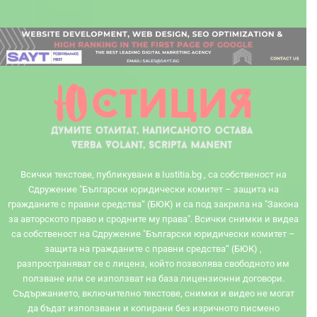
Всички текстове, публикувани в Iustitia.bg , са собственост на
Сдружение "Български юридически комитет – защита на
гражданите с правни средства“ (БЮК) и са под закрила на "Закона
за авторското право и сродните му права". Всички снимки и видеа
са собственост на Сдружение "Български юридически комитет –
защита на гражданите с правни средства“ (БЮК) ,
разпространяват се с лиценз, който позволява свободното им
ползване или се използват на база лицензионни договори.
Съдържанието, включително текстове, снимки и видео не могат
да бъдат използвани и копирани без изричното писмено