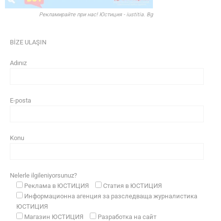
Рекламирайте при нас! Юстиция - iustitia. Bg
BİZE ULAŞIN
Adınız
E-posta
Konu
Nelerle ilgileniyorsunuz?
Реклама в ЮСТИЦИЯ
Статия в ЮСТИЦИЯ
Информационна агенция за разследваща журналистика
ЮСТИЦИЯ
Магазин ЮСТИЦИЯ
Разработка на сайт