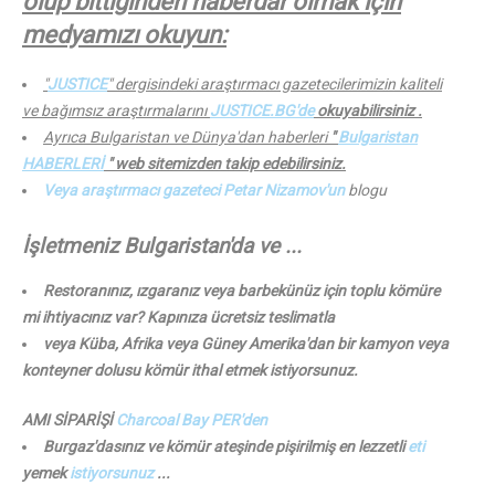
olup bittiğinden haberdar olmak için
medyamızı okuyun:
"
JUSTICE
" dergisindeki araştırmacı gazetecilerimizin kaliteli
ve bağımsız araştırmalarını
JUSTICE.BG'de
okuyabilirsiniz .
Ayrıca Bulgaristan ve Dünya'dan haberleri
"
Bulgaristan
HABERLERİ
" web sitemizden takip edebilirsiniz.
Veya araştırmacı gazeteci Petar Nizamov'un
blogu
İşletmeniz Bulgaristan'da ve ...
Restoranınız, ızgaranız veya barbekünüz için toplu kömüre
mi ihtiyacınız var? Kapınıza ücretsiz teslimatla
veya Küba, Afrika veya Güney Amerika'dan bir kamyon veya
konteyner dolusu kömür ithal etmek istiyorsunuz.
AMI SİPARİŞİ
Charcoal Bay PER'den
Burgaz'dasınız ve kömür ateşinde pişirilmiş en lezzetli
eti
yemek
istiyorsunuz
...