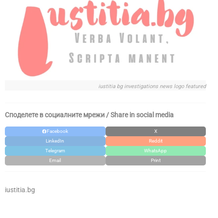
iustitia bg investigations news logo featured
Споделете в социалните мрежи / Share in social media
Facebook
X
LinkedIn
Reddit
Telegram
WhatsApp
Email
Print
iustitia.bg