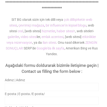
*****************************************************************
**************
SIT BG olarak sizin için tek dilli veya
çok dilli
şirketin web
sitesi
,
çevrimiçi mağaza
,
bir influencer'ın kişisel blogu
, web
sitesi
otel
, [web sitesi]
hizmetler
,
haber sitesiт
, web siteleri-
galeriler
,
video sitesi
ler,
emlak acentesi
, [web sitesi]
etkinlikler
veya rezervasyon
, ya da
ilan sitesi
. Onu nasıl dikersek
ZENGİN
SONUÇLAR
SERP'de
Google'da ilk sayfa
, Amerikan Bing ve Rus
Yandex.
Aşağıdaki formu doldurarak bizimle iletişime geçin |
Contact us filling the form below :
Adınız | Adınız
E-posta | E-posta /E-posta/