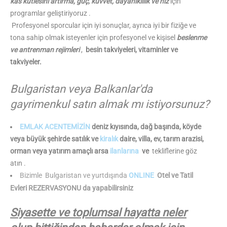
kas kütlesini artırma, güç, kuvvet, dayanıklılık ve hız
için
programlar geliştiriyoruz .
Profesyonel sporcular için iyi sonuçlar, ayrıca iyi bir fiziğe ve
tona sahip olmak isteyenler için profesyonel ve kişisel
beslenme
ve antrenman rejimleri
,
besin takviyeleri, vitaminler ve
takviyeler.
Bulgaristan veya Balkanlar'da
gayrimenkul satın almak mı istiyorsunuz?
EMLAK ACENTEMİZİN
deniz kıyısında, dağ başında, köyde
veya büyük şehirde satılık ve
kiralık
daire, villa, ev, tarım arazisi,
orman veya yatırım amaçlı arsa
ilanlarına
ve
tekliflerine göz
atın .
Bizimle
Bulgaristan ve yurtdışında
ONLINE
Otel ve Tatil
Evleri REZERVASYONU da yapabilirsiniz
Siyasette ve toplumsal hayatta neler