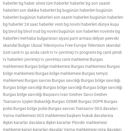
haberler bg haber sitesi tüm haberler haberler bg son saatin
haberleri son dakika haberleri bg bugünün haberleri bugünün
haberleri bugünün haberleri son saatin haberleri bugünün haberleri
bg haberler 24 saat haberler vesti bg novini haberleri dünya kuşu
bg bivol bg bivol trud bg novini bugünün son haberleri novinite bg
haberleri merhaba bulgaristan siyasi parti arması delyan peevski
skandal Bulgar Ulusal Televizyonu Free Europe Television skandal
özel canlı tv şu anda canlı tv tv çevrimiçi tv programı bg canlı şimdi
tv haberleri çevrimiçi tv çevrimiçi canlı mahkeme Burgas
mahkemesi Burgas bölge mahkemesi Burgas mahkemesi Burgas
bölge mahkemesi Burgas bölge mahkemesi Burgas temyiz
mahkemesi Burgas savcısı Burgas savcılığı Burgas bölge savcılığı
Burgas bölge savcılığı Burgas bölge savcılığı Burgas bölge savcılığı
Burgas bölge savcılığı Başsavcı Ivan Geshev Savcı Geshev
Tsatsarov İçişleri Bakanlığı Burgas ODMR Burgas ODPR Burgas
polisi Burgas bölge polisi Burgas savcısı Tsatsarov SGS davaları
Varna mahkemesi SGS mahkemesi başkanı hukuk davalarına
ilişkin kararlar davalara ilişkin kararlar Plovdiv mahkemesi
mahkeme kararı kararları davalar Varna mahkemesi ceza davaları