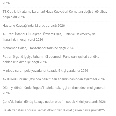
2026
TSK’da kritik atama kararları! Hava Kuvvetleri Komutanı değişti! 69 albay
paşa oldu 2026
Hastane Kavşağı’nda iki araç çarpıştı 2026
AK Parti İstanbul İl Başkanı Özdemir Şile, Tuzla ve Çekmeköy’de
‘kararlılık’ mesajı verdi 2026
Mohamed Salah, Trabzonspor tarihine geçti 2026
Patron örgütlü işçiye tahammül edemedi: Panelsan işçileri sendikal
hakları için direnişe geçti 2026
Minibüs şarampole yuvarlandı kazada 5 kişi yaralandı 2026
Akıllı kedi Porsuk Çayı’nda balık tutan adamın başından ayrılmadı 2026
Ölüm yıldönümünde Engels’i hatırlamak: İşçi sınıfının devrimci generali
2026
Çorlu’da hatalı dönüş kazaya neden oldu 1’i çocuk 4 kişi yaralandı 2026
Salah transferi sonrası Demet Akalın’dan dikkat çeken paylaşım! 2026