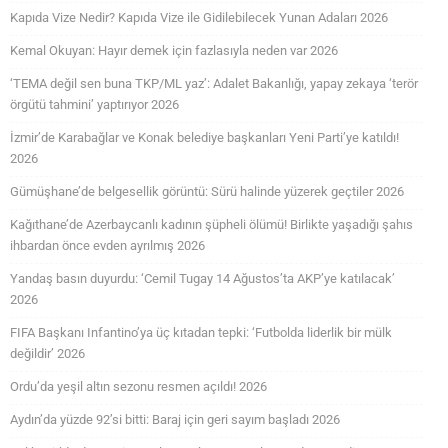
Kapıda Vize Nedir? Kapıda Vize ile Gidilebilecek Yunan Adaları 2026
Kemal Okuyan: Hayır demek için fazlasıyla neden var 2026
‘TEMA değil sen buna TKP/ML yaz’: Adalet Bakanlığı, yapay zekaya ‘terör
örgütü tahmini’ yaptırıyor 2026
İzmir’de Karabağlar ve Konak belediye başkanları Yeni Parti’ye katıldı!
2026
Gümüşhane’de belgesellik görüntü: Sürü halinde yüzerek geçtiler 2026
Kağıthane’de Azerbaycanlı kadının şüpheli ölümü! Birlikte yaşadığı şahıs
ihbardan önce evden ayrılmış 2026
Yandaş basın duyurdu: ‘Cemil Tugay 14 Ağustos’ta AKP’ye katılacak’
2026
FIFA Başkanı Infantino’ya üç kıtadan tepki: ‘Futbolda liderlik bir mülk
değildir’ 2026
Ordu’da yeşil altın sezonu resmen açıldı! 2026
Aydın’da yüzde 92’si bitti: Baraj için geri sayım başladı 2026