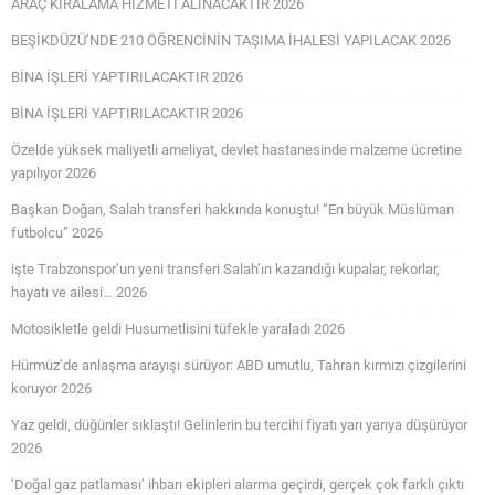
ARAÇ KİRALAMA HİZMETİ ALINACAKTIR 2026
BEŞİKDÜZÜ’NDE 210 ÖĞRENCİNİN TAŞIMA İHALESİ YAPILACAK 2026
BİNA İŞLERİ YAPTIRILACAKTIR 2026
BİNA İŞLERİ YAPTIRILACAKTIR 2026
Özelde yüksek maliyetli ameliyat, devlet hastanesinde malzeme ücretine
yapılıyor 2026
Başkan Doğan, Salah transferi hakkında konuştu! “En büyük Müslüman
futbolcu” 2026
işte Trabzonspor’un yeni transferi Salah’ın kazandığı kupalar, rekorlar,
hayatı ve ailesi… 2026
Motosikletle geldi Husumetlisini tüfekle yaraladı 2026
Hürmüz’de anlaşma arayışı sürüyor: ABD umutlu, Tahran kırmızı çizgilerini
koruyor 2026
Yaz geldi, düğünler sıklaştı! Gelinlerin bu tercihi fiyatı yarı yarıya düşürüyor
2026
‘Doğal gaz patlaması’ ihbarı ekipleri alarma geçirdi, gerçek çok farklı çıktı