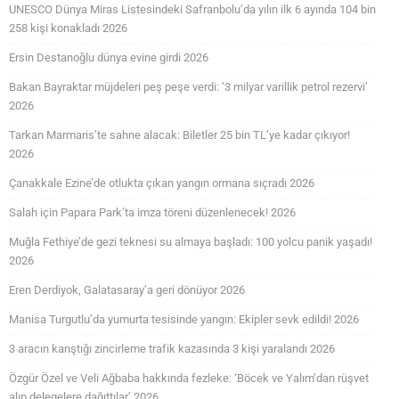
UNESCO Dünya Miras Listesindeki Safranbolu’da yılın ilk 6 ayında 104 bin
258 kişi konakladı 2026
Ersin Destanoğlu dünya evine girdi 2026
Bakan Bayraktar müjdeleri peş peşe verdi: ‘3 milyar varillik petrol rezervi’
2026
Tarkan Marmaris’te sahne alacak: Biletler 25 bin TL’ye kadar çıkıyor!
2026
Çanakkale Ezine’de otlukta çıkan yangın ormana sıçradı 2026
Salah için Papara Park’ta imza töreni düzenlenecek! 2026
Muğla Fethiye’de gezi teknesi su almaya başladı: 100 yolcu panik yaşadı!
2026
Eren Derdiyok, Galatasaray’a geri dönüyor 2026
Manisa Turgutlu’da yumurta tesisinde yangın: Ekipler sevk edildi! 2026
3 aracın karıştığı zincirleme trafik kazasında 3 kişi yaralandı 2026
Özgür Özel ve Veli Ağbaba hakkında fezleke: ‘Böcek ve Yalım’dan rüşvet
alıp delegelere dağıttılar’ 2026