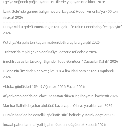
Ege’ye sağanak yağış uyarısı: Bu illerde yaşayanlar dikkat! 2026
İznik Gölü’nde gümüş balığı mesaisi başladı: Hedef Amerika’ya 400 ton
ihracat 2026
Dünya yıldızı golcü transfer için rest çekti! ‘Bırakın Fenerbahçe’ye gideyim’
2026
Kütahya’da polisten kaçan motosikletli araçlara çarptı! 2026
Trabzon’da tepki çeken görüntüye, dozerle müdahele 2026
Emekli casuslar tavuk çiftliğinde: Tess Gerritsen “Casuslar Sahili” 2026
Dilencinin üzerinden servet çıktı! 1764 lira idari para cezası uygulandı
2026
Abluka günlükleri 159 | 9 Ağustos 2026 Pazar 2026
Afyonkarahisar’da acı olay: İnşaattan düşen işçi hayatını kaybetti! 2026
Manisa Salihli’de yolcu otobüsü kaza yaptı: Ölü ve yaralılar var! 2026
Gümüşhane’de belgesellik görüntü: Sürü halinde yüzerek geçtiler 2026
İnşaat patronları maliyeti işçinin ücretini düşürerek kapattı 2026