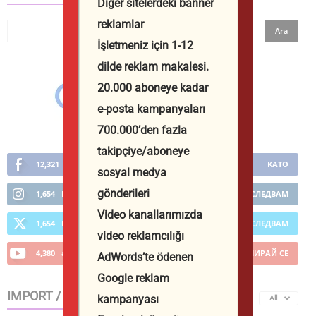
Diğer sitelerdeki banner
reklamlar
İşletmeniz için 1-12
dilde reklam makalesi.
20.000 aboneye kadar
e-posta kampanyaları
700.000’den fazla
takipçiye/aboneye
12,321
Фенове
КАТО
sosyal medya
gönderileri
1,654
Последователи
ПОСЛЕДВАМ
Video kanallarımızda
1,654
Последователи
ПОСЛЕДВАМ
video reklamcılığı
4,380
абонати
АБОНИРАЙ СЕ
AdWords’te ödenen
Google reklam
IMPORT / EXPORT
kampanyası
All