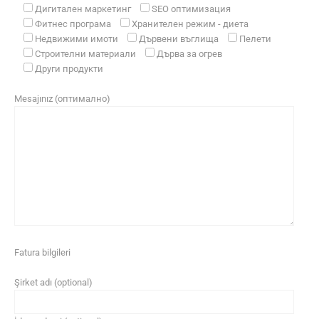
Дигитален маркетинг
SEO оптимизация
Фитнес програма
Хранителен режим - диета
Недвижими имоти
Дървени въглища
Пелети
Строителни материали
Дърва за огрев
Други продукти
Mesajınız (оптимално)
Fatura bilgileri
Şirket adı (optional)