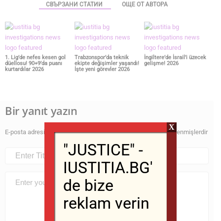
СВЪРЗАНИ СТАТИИ
ОЩЕ ОТ АВТОРА
1. Lig’de nefes kesen gol
Trabzonspor’da teknik
İngiltere’de İsrail’i üzecek
düellosu! 90+9’da puanı
ekipte değişimler yaşandı!
gelişme! 2026
kurtardılar 2026
İşte yeni görevler 2026
Bir yanıt yazın
X
E-posta adresiniz yayınlanmayacak.
Gerekli alanlar
*
ile işaretlenmişlerdir
"JUSTICE" -
IUSTITIA.BG'
de bize
reklam verin