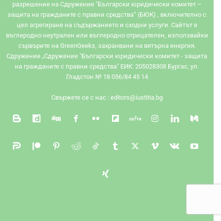
разрешение на Сдружение "Български юридически комитет –
защита на гражданите с правни средства“ (БЮК) , включително с
цел агрегиране на съдържанието и сходни услуги. Сайтът e
въглеродно неутрален или въглеродно отрицателен, използвайки
сървърите на GreenGeeks, захранвани на вятърна енергия.
Сдружение „Сдружение "Български юридически комитет - защита
на гражданите с правни средства" ЕИК: 205028308 Бургас, ул.
Гладстон № 18 056/84 45 14
Свържете се с нас :
editors@iustitia.bg