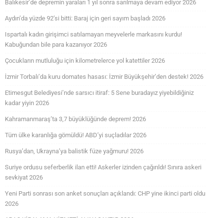
Balıkesir’de depremin yaraları 1 yıl sonra sarılmaya devam ediyor 2026
Aydın’da yüzde 92’si bitti: Baraj için geri sayım başladı 2026
Ispartalı kadın girişimci satılamayan meyvelerle markasını kurdu!
Kabuğundan bile para kazanıyor 2026
Çocukların mutluluğu için kilometrelerce yol katettiler 2026
İzmir Torbalı’da kuru domates hasası: İzmir Büyükşehir’den destek! 2026
Etimesgut Belediyesi’nde sarsıcı itiraf: 5 Sene buradayız yiyebildiğiniz
kadar yiyin 2026
Kahramanmaraş’ta 3,7 büyüklüğünde deprem! 2026
Tüm ülke karanlığa gömüldü! ABD’yi suçladılar 2026
Rusya’dan, Ukrayna’ya balistik füze yağmuru! 2026
Suriye ordusu seferberlik ilan etti! Askerler izinden çağırıldı! Sınıra askeri
sevkiyat 2026
Yeni Parti sonrası son anket sonuçları açıklandı: CHP yine ikinci parti oldu
2026