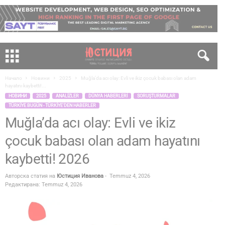
Начало
Новини
2025
Muğla’da acı olay: Evli ve ikiz çocuk babası olan adam
hayatını kaybetti!...
НОВИНИ
2025
ANALIZLER
DÜNYA HABERLERI
SORUŞTURMALAR
TÜRKIYE BUGÜN - TÜRKIYE'DEN HABERLER
Muğla’da acı olay: Evli ve ikiz
çocuk babası olan adam hayatını
kaybetti! 2026
Авторска статия на
Юстиция Иванова
-
Temmuz 4, 2026
Редактирана: Temmuz 4, 2026