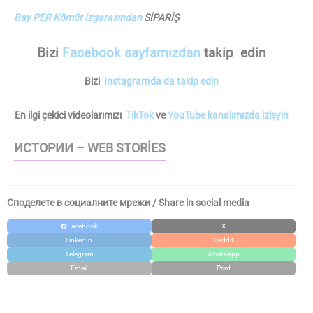
Bay PER Kömür Izgarasından
SİPARİŞ
Bizi
Facebook sayfamızdan
takip edin
Bizi
Instagram'da da takip edin
En ilgi çekici videolarımızı
TikTok
ve
YouTube kanalımızda izleyin
ИСТОРИИ – WEB STORIES
Споделете в социалните мрежи / Share in social media
Facebook
X
LinkedIn
Reddit
Telegram
WhatsApp
Email
Print