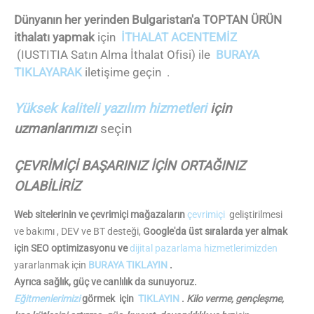
Dünyanın her yerinden Bulgaristan'a TOPTAN ÜRÜN
ithalatı yapmak
için
İTHALAT ACENTEMİZ
(IUSTITIA Satın Alma İthalat Ofisi) ile
BURAYA
TIKLAYARAK
iletişime geçin .
Yüksek kaliteli yazılım hizmetleri
için
uzmanlarımızı
seçin
ÇEVRİMİÇİ BAŞARINIZ İÇİN ORTAĞINIZ
OLABİLİRİZ
Web sitelerinin ve çevrimiçi mağazaların
çevrimiçi
geliştirilmesi
ve bakımı , DEV ve BT desteği,
Google'da üst sıralarda yer almak
için SEO optimizasyonu ve
dijital pazarlama hizmetlerimizden
yararlanmak için
BURAYA TIKLAYIN
.
Ayrıca sağlık, güç ve canlılık da sunuyoruz.
Eğitmenlerimizi
görmek için
TIKLAYIN
.
Kilo verme, gençleşme,