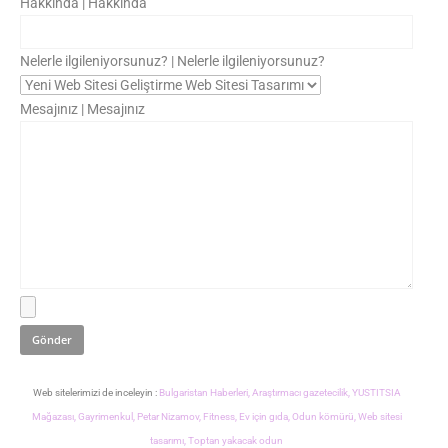
Hakkında | Hakkında
Nelerle ilgileniyorsunuz? | Nelerle ilgileniyorsunuz?
Mesajınız | Mesajınız
Web sitelerimizi de inceleyin :
Bulgaristan Haberleri,
Araştırmacı gazetecilik,
YUSTITSIA
Mağazası,
Gayrimenkul,
Petar Nizamov,
Fitness,
Ev için gıda,
Odun kömürü,
Web sitesi
tasarımı,
Toptan yakacak odun