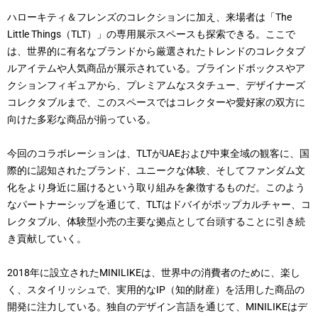
ハローキティ＆フレンズのコレクションに加え、来場者は「The
Little Things（TLT）」の専用展示スペースも探索できる。ここで
は、世界的に有名なブランドから厳選されたトレンドのコレクタブ
ルアイテムや人気商品が展示されている。ブラインドボックスやア
クションフィギュアから、プレミアムなスタチュー、デザイナーズ
コレクタブルまで、このスペースではコレクターや愛好家の双方に
向けた多彩な商品が揃っている。
今回のコラボレーションは、TLTがUAEおよび中東全域の観客に、国
際的に認知されたブランド、ユニークな体験、そしてファンダム文
化をより身近に届けるという取り組みを象徴するものだ。このよう
なパートナーシップを通じて、TLTはドバイがポップカルチャー、コ
レクタブル、体験型小売の主要な拠点として台頭することに引き続
き貢献していく。
2018年に設立されたMINILIKEは、世界中の消費者のために、楽し
く、スタイリッシュで、実用的なIP（知的財産）を活用した商品の
開発に注力している。独自のデザイン言語を通じて、MINILIKEはデ