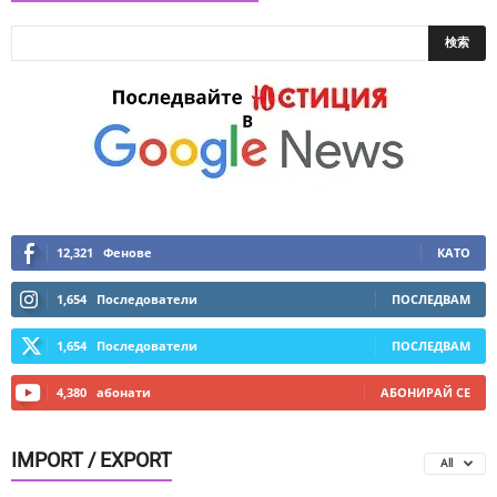
12,321
Фенове
КАТО
1,654
Последователи
ПОСЛЕДВАМ
1,654
Последователи
ПОСЛЕДВАМ
4,380
абонати
АБОНИРАЙ СЕ
IMPORT / EXPORT
All