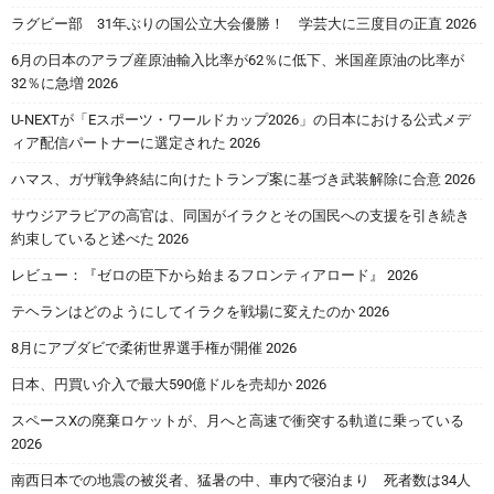
ラグビー部 31年ぶりの国公立大会優勝！ 学芸大に三度目の正直 2026
6月の日本のアラブ産原油輸入比率が62％に低下、米国産原油の比率が
32％に急増 2026
U-NEXTが「Eスポーツ・ワールドカップ2026」の日本における公式メデ
ィア配信パートナーに選定された 2026
ハマス、ガザ戦争終結に向けたトランプ案に基づき武装解除に合意 2026
サウジアラビアの高官は、同国がイラクとその国民への支援を引き続き
約束していると述べた 2026
レビュー：『ゼロの臣下から始まるフロンティアロード』 2026
テヘランはどのようにしてイラクを戦場に変えたのか 2026
8月にアブダビで柔術世界選手権が開催 2026
日本、円買い介入で最大590億ドルを売却か 2026
スペースXの廃棄ロケットが、月へと高速で衝突する軌道に乗っている
2026
南西日本での地震の被災者、猛暑の中、車内で寝泊まり 死者数は34人