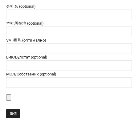
会社名 (optional)
本社所在地 (optional)
VAT番号 (оптимално)
ЕИК/Булстат (optional)
МОЛ/Собственик (optional)