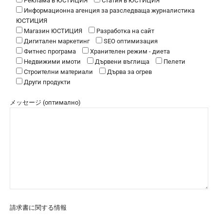
Реклама в ЮСТИЦИЯ
Статия в ЮСТИЦИЯ
Информационна агенция за разследваща журналистика
ЮСТИЦИЯ
Магазин ЮСТИЦИЯ
Разработка на сайт
Дигитален маркетинг
SEO оптимизация
Фитнес програма
Хранителен режим - диета
Недвижими имоти
Дървени въглища
Пелети
Строителни материали
Дърва за огрев
Други продукти
メッセージ (оптимално)
請求書に関する情報