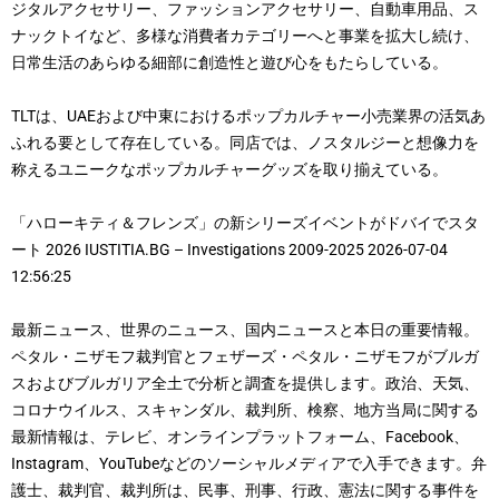
ジタルアクセサリー、ファッションアクセサリー、自動車用品、ス
ナックトイなど、多様な消費者カテゴリーへと事業を拡大し続け、
日常生活のあらゆる細部に創造性と遊び心をもたらしている。
TLTは、UAEおよび中東におけるポップカルチャー小売業界の活気あ
ふれる要として存在している。同店では、ノスタルジーと想像力を
称えるユニークなポップカルチャーグッズを取り揃えている。
「ハローキティ＆フレンズ」の新シリーズイベントがドバイでスタ
ート 2026 IUSTITIA.BG – Investigations 2009-2025 2026-07-04
12:56:25
最新ニュース、世界のニュース、国内ニュースと本日の重要情報。
ペタル・ニザモフ裁判官とフェザーズ・ペタル・ニザモフがブルガ
スおよびブルガリア全土で分析と調査を提供します。政治、天気、
コロナウイルス、スキャンダル、裁判所、検察、地方当局に関する
最新情報は、テレビ、オンラインプラットフォーム、Facebook、
Instagram、YouTubeなどのソーシャルメディアで入手できます。弁
護士、裁判官、裁判所は、民事、刑事、行政、憲法に関する事件を