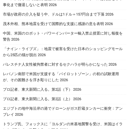
事化まで撤退しないと表明 2026
市場が政府の介入を疑う中、ドルは1ドル＝157円台まで下落 2026
茂木外相、熊本地震を受けて国際的な支援に感謝の意を表明 2026
中国、米国のロボット・パワーインバーター輸入禁止措置に対し報復を
警告 2026
「ナイン・ライブズ」：地震で被害を受けた日本のショッピングモール
から25匹の猫が脱出 2026
パレスチナ人女性被拘禁者に対するセクハラが明らかになった 2026
レバノン南部で米国が支援する「パイロットゾーン」の初の試験運用
が、その困難さを浮き彫りにした 2026
プロ記者、東大新聞に入る。第2話（下） 2026
プロ記者、東大新聞に入る。第2話（上） 2026
エジプトの地中海沿岸の港でドローンがガス貯蔵タンカーに衝突：アン
ブレイ 2026
トランプ氏、フォックスに「ヨルダンの米基地襲撃を受け、米国はイラ