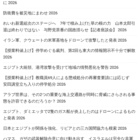
に 2026
防衛費を被災地にまわせ 2026
れいわ新選組次のステージへ 7年で積み上げた草の根の力 山本太郎引
退は終わりではない 与野党茶番の国政揺らせ【記者座談会】 2026
イラン軍、クウェートの米軍基地をドローンで攻撃したと発表 2026
【授業料値上げ】停学めぐる裁判、第2回も東大の情報開示不十分で解散
2026
エジプト大統領、港湾攻撃を受けて地域の情勢悪化を警告 2026
【授業料値上げ】教職員69人による懲戒処分の再審査要請には応じず
安田講堂立ち入りの停学処分 2026
アラブ世界は、その2つの重要な海上交通路が同時に脅威にさらされる事
態を許容できるのだろうか？ 2026
エジプト、ダミエッタで2隻のガス船が炎上したのはドローンによるもの
と発表 2026
日本とエジプトが関係を強化、リビアとの三カ国間協力も模索 2026
ハマス、ガザの武装解除合意に向け動き出す イスラエルは完全な非軍