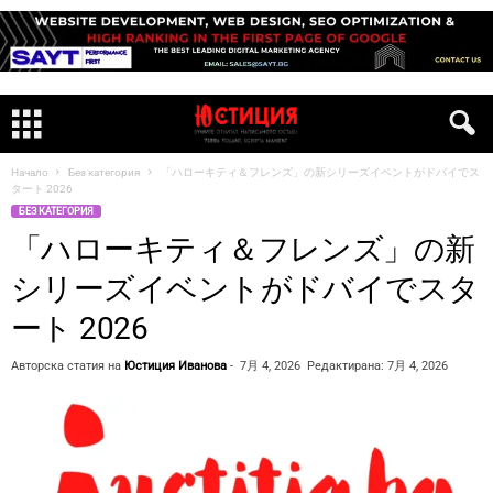
Начало
Без категория
「ハローキティ＆フレンズ」の新シリーズイベントがドバイでス
タート 2026
БЕЗ КАТЕГОРИЯ
「ハローキティ＆フレンズ」の新
シリーズイベントがドバイでスタ
ート 2026
Авторска статия на
Юстиция Иванова
-
7月 4, 2026
Редактирана: 7月 4, 2026