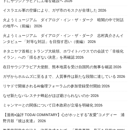
トにサウジアラビアに工場を建設へ 2026
イスラエル軍の空爆により、ガザ市のモスクが全壊した 2026
火ようミュージアム ダイアログ・イン・ザ・ダーク 暗闇の中で対話
の地平へ（前編） 2026
火ようミュージアム ダイアログ・イン・ザ・ダーク 志村真介さんイ
ンタビュー 「対等な対話」を目指す思い（後編） 2026
ネタニヤフ首相とトランプ大統領、ホワイトハウスでの会談で「非核化
イラン」への「揺るぎない決意」を再確認 2026
在日サウジアラビア大使館、熊本地震を受け自国民の無事を確認 2026
ガザからホルムズに至るまで、人質事件は新たな段階に達している 2026
リヤドで開催されるAI倫理フォーラムの参加登録受付開始 2026
なぜ新たなパレスチナ蜂起がほぼ避けられないのか 2026
ミャンマーとの関係について日本政府が立場を明確化 2026
【漫画×論評 TODAI COMINTARY】心がホッとする“友愛”コメディー 浦
野月鼓『彼は友達』 2026