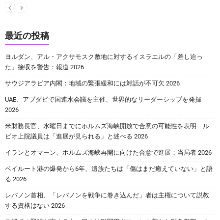
最近の投稿
ヨルダン、アル・アクサモスク敷地に対するイスラエルの「差し迫っ
た」接収を警告：報道 2026
サウジアラビア内閣：地域の緊張緩和には対話が不可欠 2026
UAE、アブダビで国連水会議を主催、世界的なリーダーシップを発揮
2026
米財務長官、水曜日までにホルムズ海峡開放で合意の可能性を表明 ル
ビオ上院議員は「進展が見られる」と述べる 2026
イランとオマーン、ホルムズ海峡再開に向けた合意で進展：当局者 2026
ベイルート港の爆発から6年、遺族たちは「傷はまだ癒えていない」と語
る 2026
レバノン首相、「レバノンを戦争に巻き込んだ」者は主権について説教
する資格はない 2026