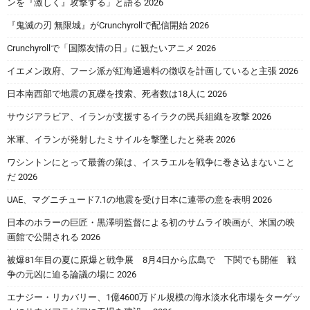
ンを『激しく』攻撃する」と語る 2026
『鬼滅の刃 無限城』がCrunchyrollで配信開始 2026
Crunchyrollで「国際友情の日」に観たいアニメ 2026
イエメン政府、フーシ派が紅海通過料の徴収を計画していると主張 2026
日本南西部で地震の瓦礫を捜索、死者数は18人に 2026
サウジアラビア、イランが支援するイラクの民兵組織を攻撃 2026
米軍、イランが発射したミサイルを撃墜したと発表 2026
ワシントンにとって最善の策は、イスラエルを戦争に巻き込まないこと
だ 2026
UAE、マグニチュード7.1の地震を受け日本に連帯の意を表明 2026
日本のホラーの巨匠・黒澤明監督による初のサムライ映画が、米国の映
画館で公開される 2026
被爆81年目の夏に原爆と戦争展 8月4日から広島で 下関でも開催 戦
争の元凶に迫る論議の場に 2026
エナジー・リカバリー、1億4600万ドル規模の海水淡水化市場をターゲッ