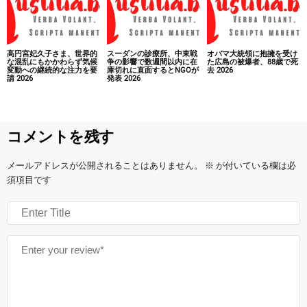
高円宮妃久子さま、世界的
スーダンの診療所、中東戦
オバマ大統領に抱擁を受け
な混乱にもかかわらず気候
争の影響で数週間以内に在
た広島の被爆者、88歳で死
変動への継続的な注力を要
庫切れに直面するとNGOが
去 2026
請 2026
発表 2026
コメントを残す
メールアドレスが公開されることはありません。
※
が付いている欄は必
須項目です