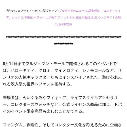
当社のウェブサイトもぜひご覧ください :
ブルガリアのニュース,
調査報道,
「ユスティツィ
ア」ショップ,
不動産,
ペテル・ニザモフ,
フィットネス,
家庭用食品,
木炭,
ウェブサイトの制
作,
薪の卸売り
********************************************************************
***********
8月15日までブルジュマン・モールで開催されるこのイベントで
は、ハローキティ、クロミ、マイメロディ、シナモロールなど、サ
ンリオの人気キャラクターたちにインスパイアされた、遊び心あふ
れる没入型の世界へファンを招待する。
来場者は、ぬいぐるみやフィギュア、ライフスタイルアクセサリ
ー、コレクターズウォッチなど、公式ライセンス商品に加え、ドバ
イのイベント限定商品も楽しむことができる。
ファンダム、創造性、そしてコレクター文化を称えるために企画さ