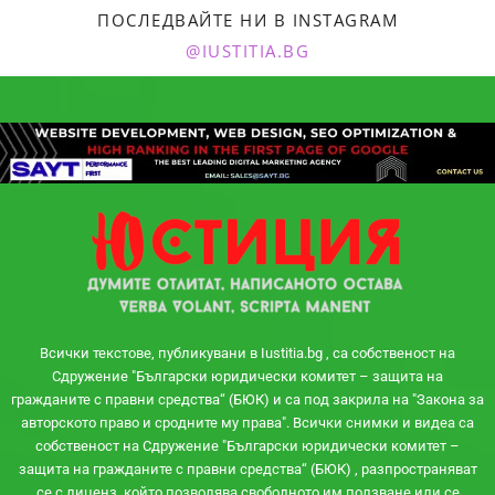
ПОСЛЕДВАЙТЕ НИ В INSTAGRAM
@IUSTITIA.BG
Всички текстове, публикувани в Iustitia.bg , са собственост на
Сдружение "Български юридически комитет – защита на
гражданите с правни средства“ (БЮК) и са под закрила на "Закона за
авторското право и сродните му права". Всички снимки и видеа са
собственост на Сдружение "Български юридически комитет –
защита на гражданите с правни средства“ (БЮК) , разпространяват
се с лиценз, който позволява свободното им ползване или се