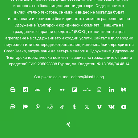
използват на база лицензионни договори. Съдържанието,
включително текстове, снимки и видео не могат да бъдат
използвани и копирани без изричното писмено разрешение на
Сдружение "Български юридически комитет – защита на
гражданите с правни средства“ (БЮК) , включително с цел
агрегиране на съдържанието и сходни услуги. Сайтът e въглеродно
неутрален или въглеродно отрицателен, използвайки сървърите на
GreenGeeks, захранвани на вятърна енергия. Сдружение „Сдружение
"Български юридически комитет - защита на гражданите с правни
средства" ЕИК: 205028308 Бургас, ул. Гладстон № 18 056/84 45 14
Свържете се с нас :
editors@iustitia.bg