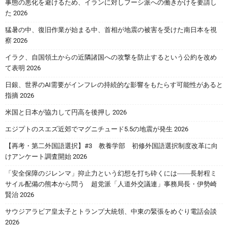
事態の悪化を避けるため、イランに対しフーシ派への働きかけを要請し
た 2026
猛暑の中、復旧作業が始まる中、首相が地震の被害を受けた南日本を視
察 2026
イラク、自国領土からの近隣諸国への攻撃を防止するという公約を改め
て表明 2026
日銀、世界のAI需要がインフレの持続的な影響をもたらす可能性があると
指摘 2026
米国と日本が協力して円高を後押し 2026
エジプトのスエズ近郊でマグニチュード5.5の地震が発生 2026
【再考・第二外国語選択】#3 教養学部 初修外国語選択制度改革に向
けアンケート調査開始 2026
「安全保障のジレンマ」抑止力という幻想を打ち砕くには――長射程ミ
サイル配備の熊本から問う 超党派「人道外交議連」事務局長・伊勢崎
賢治 2026
サウジアラビア皇太子とトランプ大統領、中東の緊張をめぐり電話会談
2026