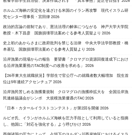
教養学部学生自治会、決算作成されず 「異常事態」是正を目指す 2026
ホルムズ海峡の安定化を遠ざける米国のイラン再攻撃 現代イスラム研
究センター理事長・宮田律 2026
政治的言論の規制であり、憲法法理の解体につながる 神戸大学大学院
教授・木下昌彦 国旗損壊罪法案めぐる参考人質疑より 2026
史上初のあからさまに政府批判を禁じる法律 中央大学法学部教授・橋
本基弘 国旗損壊罪法案めぐる参考人質疑より 2026
沿岸漁業の現場からの報告 要望書「クロマグロ資源回復達成下におけ
る沿岸漁業重視のTAC制度への改善を求める」 2026
【26卒東大生就職状況】学部生で官公庁への就職者数大幅増加 院生首
位は5年連続アクセンチュア 2026
沿岸漁民苦しめる漁獲量規制 クロマグロの漁獲枠拡大を 全国沿岸漁
民連絡協議会がシンポ 大規模漁業優遇のTAC 2026
「日本・カタールイラストコンテスト」が第2回を開催 2026
ルビオ氏、イランがホルムズ海峡を圧力手段として利用していると指摘
し、他国に「対応を強化する」よう呼びかけ 2026
西側諸国の圧力によって、占領下のヨルダン川西岸地区におけるイスラ