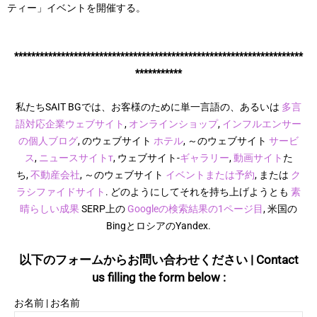
ティー」イベントを開催する。
********************************************************************
***********
私たちSAIT BGでは、お客様のために単一言語の、あるいは
多言
語対応
企業ウェブサイト
,
オンラインショップ
,
インフルエンサー
の個人ブログ
, のウェブサイト
ホテル
, ～のウェブサイト
サービ
ス
,
ニュースサイトт
, ウェブサイト-
ギャラリー
,
動画サイト
た
ち,
不動産会社
, ～のウェブサイト
イベントまたは予約
, または
ク
ラシファイドサイト
. どのようにしてそれを持ち上げようとも
素
晴らしい成果
SERP上の
Googleの検索結果の1ページ目
, 米国の
BingとロシアのYandex.
以下のフォームからお問い合わせください | Contact
us filling the form below :
お名前 | お名前