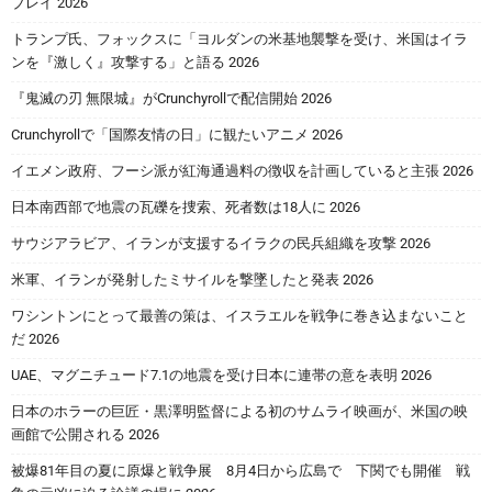
ブレイ 2026
トランプ氏、フォックスに「ヨルダンの米基地襲撃を受け、米国はイラ
ンを『激しく』攻撃する」と語る 2026
『鬼滅の刃 無限城』がCrunchyrollで配信開始 2026
Crunchyrollで「国際友情の日」に観たいアニメ 2026
イエメン政府、フーシ派が紅海通過料の徴収を計画していると主張 2026
日本南西部で地震の瓦礫を捜索、死者数は18人に 2026
サウジアラビア、イランが支援するイラクの民兵組織を攻撃 2026
米軍、イランが発射したミサイルを撃墜したと発表 2026
ワシントンにとって最善の策は、イスラエルを戦争に巻き込まないこと
だ 2026
UAE、マグニチュード7.1の地震を受け日本に連帯の意を表明 2026
日本のホラーの巨匠・黒澤明監督による初のサムライ映画が、米国の映
画館で公開される 2026
被爆81年目の夏に原爆と戦争展 8月4日から広島で 下関でも開催 戦