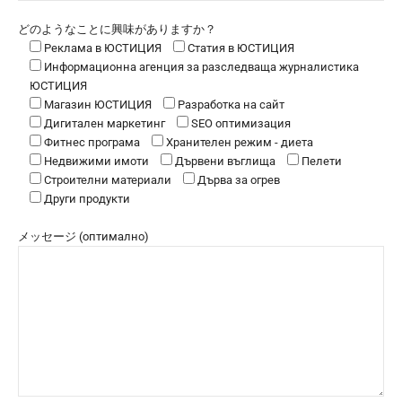
どのようなことに興味がありますか？
Реклама в ЮСТИЦИЯ
Статия в ЮСТИЦИЯ
Информационна агенция за разследваща журналистика
ЮСТИЦИЯ
Магазин ЮСТИЦИЯ
Разработка на сайт
Дигитален маркетинг
SEO оптимизация
Фитнес програма
Хранителен режим - диета
Недвижими имоти
Дървени въглища
Пелети
Строителни материали
Дърва за огрев
Други продукти
メッセージ (оптимално)