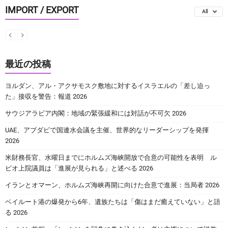
IMPORT / EXPORT
All
最近の投稿
ヨルダン、アル・アクサモスク敷地に対するイスラエルの「差し迫っ
た」接収を警告：報道 2026
サウジアラビア内閣：地域の緊張緩和には対話が不可欠 2026
UAE、アブダビで国連水会議を主催、世界的なリーダーシップを発揮
2026
米財務長官、水曜日までにホルムズ海峡開放で合意の可能性を表明 ル
ビオ上院議員は「進展が見られる」と述べる 2026
イランとオマーン、ホルムズ海峡再開に向けた合意で進展：当局者 2026
ベイルート港の爆発から6年、遺族たちは「傷はまだ癒えていない」と語
る 2026