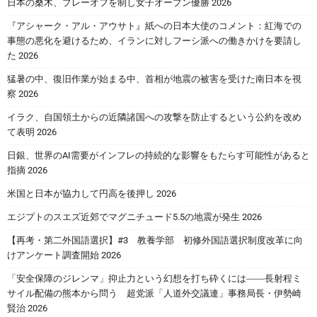
日本の桑木、プレーオフを制し女子オープン優勝 2026
『アシャーク・アル・アウサト』紙への日本大使のコメント：紅海での
事態の悪化を避けるため、イランに対しフーシ派への働きかけを要請し
た 2026
猛暑の中、復旧作業が始まる中、首相が地震の被害を受けた南日本を視
察 2026
イラク、自国領土からの近隣諸国への攻撃を防止するという公約を改め
て表明 2026
日銀、世界のAI需要がインフレの持続的な影響をもたらす可能性があると
指摘 2026
米国と日本が協力して円高を後押し 2026
エジプトのスエズ近郊でマグニチュード5.5の地震が発生 2026
【再考・第二外国語選択】#3 教養学部 初修外国語選択制度改革に向
けアンケート調査開始 2026
「安全保障のジレンマ」抑止力という幻想を打ち砕くには――長射程ミ
サイル配備の熊本から問う 超党派「人道外交議連」事務局長・伊勢崎
賢治 2026