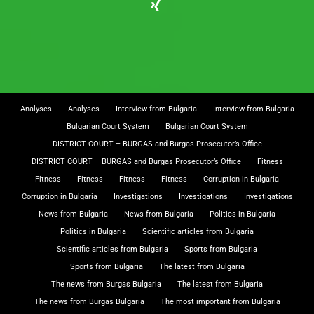
Analyses
Analyses
Interview from Bulgaria
Interview from Bulgaria
Bulgarian Court System
Bulgarian Court System
DISTRICT COURT – BURGAS and Burgas Prosecutor’s Office
DISTRICT COURT – BURGAS and Burgas Prosecutor’s Office
Fitness
Fitness
Fitness
Fitness
Fitness
Corruption in Bulgaria
Corruption in Bulgaria
Investigations
Investigations
Investigations
News from Bulgaria
News from Bulgaria
Politics in Bulgaria
Politics in Bulgaria
Scientific articles from Bulgaria
Scientific articles from Bulgaria
Sports from Bulgaria
Sports from Bulgaria
The latest from Bulgaria
The news from Burgas Bulgaria
The latest from Bulgaria
The news from Burgas Bulgaria
The most important from Bulgaria