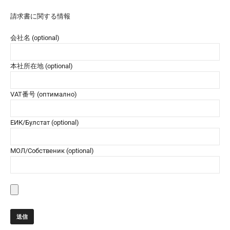
請求書に関する情報
会社名 (optional)
本社所在地 (optional)
VAT番号 (оптимално)
ЕИК/Булстат (optional)
МОЛ/Собственик (optional)