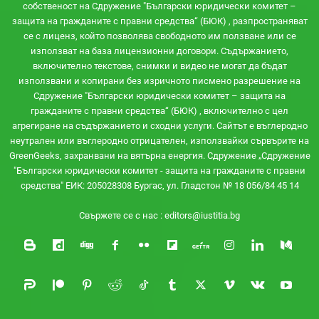
собственост на Сдружение "Български юридически комитет –
защита на гражданите с правни средства“ (БЮК) , разпространяват
се с лиценз, който позволява свободното им ползване или се
използват на база лицензионни договори. Съдържанието,
включително текстове, снимки и видео не могат да бъдат
използвани и копирани без изричното писмено разрешение на
Сдружение "Български юридически комитет – защита на
гражданите с правни средства“ (БЮК) , включително с цел
агрегиране на съдържанието и сходни услуги. Сайтът e въглеродно
неутрален или въглеродно отрицателен, използвайки сървърите на
GreenGeeks, захранвани на вятърна енергия. Сдружение „Сдружение
"Български юридически комитет - защита на гражданите с правни
средства" ЕИК: 205028308 Бургас, ул. Гладстон № 18 056/84 45 14
Свържете се с нас :
editors@iustitia.bg