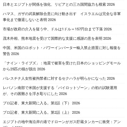
日本とエジプトが関係を強化、リビアとの三カ国間協力も模索 2026
ハマス、ガザの武装解除合意に向け動き出す イスラエルは完全な非軍
事化まで撤退しないと表明 2026
市場が政府の介入を疑う中、ドルは1ドル＝157円台まで下落 2026
茂木外相、熊本地震を受けて国際的な支援に感謝の意を表明 2026
中国、米国のロボット・パワーインバーター輸入禁止措置に対し報復を
警告 2026
「ナイン・ライブズ」：地震で被害を受けた日本のショッピングモール
から25匹の猫が脱出 2026
パレスチナ人女性被拘禁者に対するセクハラが明らかになった 2026
レバノン南部で米国が支援する「パイロットゾーン」の初の試験運用
が、その困難さを浮き彫りにした 2026
プロ記者、東大新聞に入る。第2話（下） 2026
プロ記者、東大新聞に入る。第2話（上） 2026
エジプトの地中海沿岸の港でドローンがガス貯蔵タンカーに衝突：アン