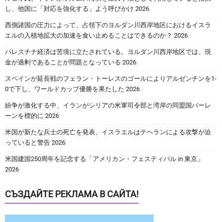
し、他国に「対応を強化する」よう呼びかけ 2026
西側諸国の圧力によって、占領下のヨルダン川西岸地区におけるイスラ
エルの入植地拡大の加速を食い止めることはできるのか？ 2026
パレスチナ経済は苦境に立たされている。ヨルダン川西岸地区では、現
金が過剰であることが問題となっている 2026
スペインが延長戦のフェラン・トーレスのゴールによりアルゼンチンを1-
0で下し、ワールドカップ優勝を果たした 2026
紛争が激化する中、イランがシリアの米軍司令部と湾岸の同盟国バーレ
ーンを標的に 2026
米国が新たな兵士の死亡を発表、イスラエルはテヘランによる攻撃が迫
っていると警告 2026
米国建国250周年を記念する「アメリカン・フェスティバル in 東京」
2026
СЪЗДАЙТЕ РЕКЛАМА В САЙТА!