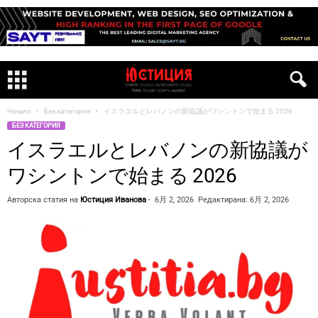
Начало
Без категория
イスラエルとレバノンの新協議がワシントンで始まる 2026
БЕЗ КАТЕГОРИЯ
イスラエルとレバノンの新協議が
ワシントンで始まる 2026
Авторска статия на
Юстиция Иванова
-
6月 2, 2026
Редактирана: 6月 2, 2026