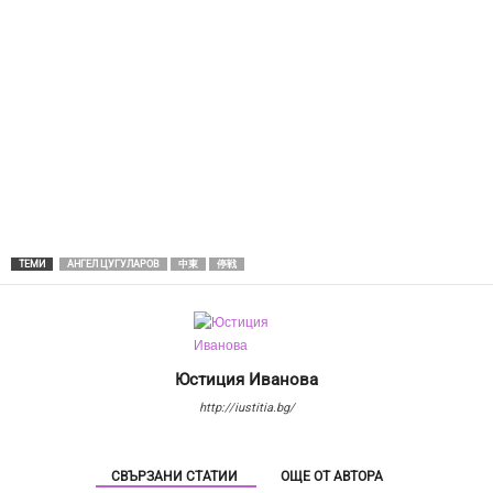
ТЕМИ
АНГЕЛ ЦУГУЛАРОВ
中東
停戦
Юстиция Иванова
http://iustitia.bg/
СВЪРЗАНИ СТАТИИ
ОЩЕ ОТ АВТОРА