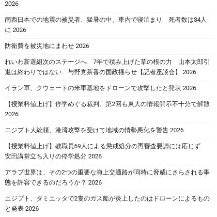
2026
南西日本での地震の被災者、猛暑の中、車内で寝泊まり 死者数は34人
に 2026
防衛費を被災地にまわせ 2026
れいわ新選組次のステージへ 7年で積み上げた草の根の力 山本太郎引
退は終わりではない 与野党茶番の国政揺らせ【記者座談会】 2026
イラン軍、クウェートの米軍基地をドローンで攻撃したと発表 2026
【授業料値上げ】停学めぐる裁判、第2回も東大の情報開示不十分で解散
2026
エジプト大統領、港湾攻撃を受けて地域の情勢悪化を警告 2026
【授業料値上げ】教職員69人による懲戒処分の再審査要請には応じず
安田講堂立ち入りの停学処分 2026
アラブ世界は、その2つの重要な海上交通路が同時に脅威にさらされる事
態を許容できるのだろうか？ 2026
エジプト、ダミエッタで2隻のガス船が炎上したのはドローンによるもの
と発表 2026