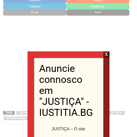
LinkedIn
Reddit
Telegram
WhatsApp
Email
Print
X
Anuncie
connosco
em
"JUSTIÇA" -
IUSTITIA.BG
ТЕМИ
250 ANOS DA INDEPENDÊNCIA
DIA DA INDEPEND
DONALD TRUMP
ÊNCIA
INTERNACIONAL
WASHINGTON
JUSTIÇA – O site