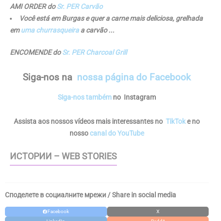
AMI ORDER do
Sr. PER Carvão
Você está em Burgas e quer a carne mais deliciosa, grelhada
em
uma
churrasqueira
a carvão
...
ENCOMENDE do
Sr. PER Charcoal Grill
Siga-nos
na
nossa página do Facebook
Siga-nos também
no Instagram
Assista aos nossos vídeos mais interessantes no
TikTok
e no
nosso
canal do YouTube
ИСТОРИИ – WEB STORIES
Споделете в социалните мрежи / Share in social media
Facebook
X