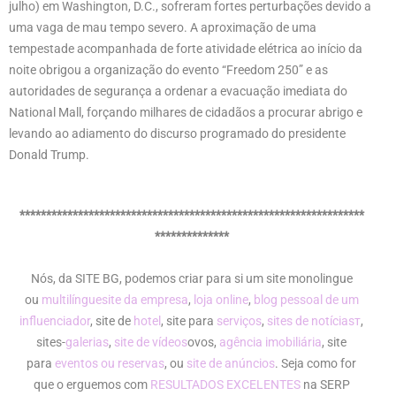
julho) em Washington, D.C., sofreram fortes perturbações devido a
uma vaga de mau tempo severo. A aproximação de uma
tempestade acompanhada de forte atividade elétrica ao início da
noite obrigou a organização do evento “Freedom 250” e as
autoridades de segurança a ordenar a evacuação imediata do
National Mall, forçando milhares de cidadãos a procurar abrigo e
levando ao adiamento do discurso programado do presidente
Donald Trump.
*****************************************************************
**************
Nós, da SITE BG, podemos criar para si um site monolingue
ou
multilíngue
site da empresa
,
loja online
,
blog pessoal de um
influenciador
, site de
hotel
, site para
serviços
,
sites de notíciasт
,
sites-
galerias
,
site de vídeos
ovos,
agência imobiliária
, site
para
eventos ou reservas
, ou
site de anúncios
. Seja como for
que o erguemos com
RESULTADOS EXCELENTES
na SERP