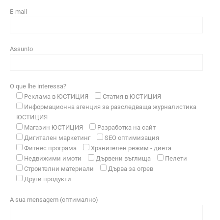
E-mail
Assunto
O que lhe interessa?
Реклама в ЮСТИЦИЯ
Статия в ЮСТИЦИЯ
Информационна агенция за разследваща журналистика
ЮСТИЦИЯ
Магазин ЮСТИЦИЯ
Разработка на сайт
Дигитален маркетинг
SEO оптимизация
Фитнес програма
Хранителен режим - диета
Недвижими имоти
Дървени въглища
Пелети
Строителни материали
Дърва за огрев
Други продукти
A sua mensagem (оптимално)