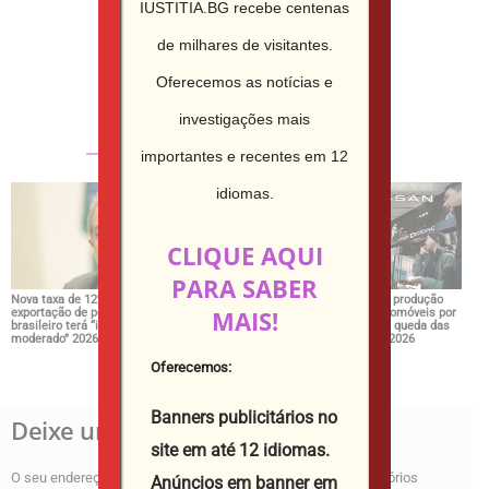
IUSTITIA.BG recebe centenas
de milhares de visitantes.
Юстиция Иванова
http://iustitia.bg/
Oferecemos as notícias e
investigações mais
СВЪРЗАНИ СТАТИИ
ОЩЕ ОТ АВТОРА
importantes e recentes em 12
idiomas.
CLIQUE AQUI
PARA SABER
Nova taxa de 12% sobre
Tesla e a LG vão investir
Nissan reduz produção
MAIS!
exportação de petróleo
3,7 mil milhões em
em 1.200 automóveis por
brasileiro terá “impacto
fábrica de baterias nos
mês devido à queda das
moderado” 2026
EUA 2026
exportações 2026
Oferecemos:
Banners publicitários no
Deixe um comentário
site em até 12 idiomas.
O seu endereço de email não será publicado.
Campos obrigatórios
Anúncios em banner em