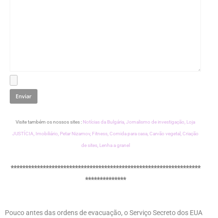
Visite também os nossos sites :
Notícias da Bulgária,
Jornalismo de investigação,
Loja
JUSTÍCIA,
Imobiliário,
Petar Nizamov,
Fitness,
Comida para casa,
Carvão vegetal,
Criação
de sites,
Lenha a granel
*****************************************************************
**************
Pouco antes das ordens de evacuação, o Serviço Secreto dos EUA