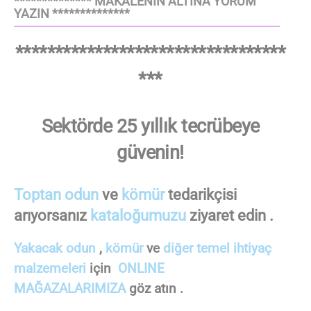
************** MAKALENİN ALTINA YORUM
YAZIN **************
**********************************
***
Sektörde 25 yıllık tecrübeye
güvenin!
Toptan odun
ve
kömür
tedarikçisi
arıyorsanız
kataloğumuzu
ziyaret edin .
Yakacak odun
,
kömür
ve
diğer temel ihtiyaç
malzemeleri
için
ONLINE
MAĞAZALARIMIZA
göz atın .