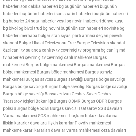
haberleri son dakika haberleri bg bugünün haberleri bugünün
haberleri bugünün haberleri son saatin haberleri bugünün haberleri
bg haberler 24 saat haberler vesti bg novini haberleri dünya kuşu
bg bivol bg bivol trud bg novini bugünün son haberleri novinite bg
haberleri merhaba bulgaristan siyasi parti arması delyan peevski
skandal Bulgar Ulusal Televizyonu Free Europe Television skandal
özel canlı tv şu anda canlı tv tv çevrimiçi tv programı bg canlı şimdi
tv haberleri çevrimiçi tv çevrimiçi canlı mahkeme Burgas
mahkemesi Burgas bölge mahkemesi Burgas mahkemesi Burgas
bölge mahkemesi Burgas bölge mahkemesi Burgas temyiz
mahkemesi Burgas savcısı Burgas savcılığı Burgas bölge savcılığı
Burgas bölge savcılığı Burgas bölge savcılığı Burgas bölge savcılığı
Burgas bölge savcılığı Başsavcı Ivan Geshev Savcı Geshev
Tsatsarov İçişleri Bakanlığı Burgas ODMR Burgas ODPR Burgas
polisi Burgas bölge polisi Burgas savcısı Tsatsarov SGS davaları
Varna mahkemesi SGS mahkemesi başkanı hukuk davalarına
ilişkin kararlar davalara ilişkin kararlar Plovdiv mahkemesi
mahkeme kararı kararları davalar Varna mahkemesi ceza davaları