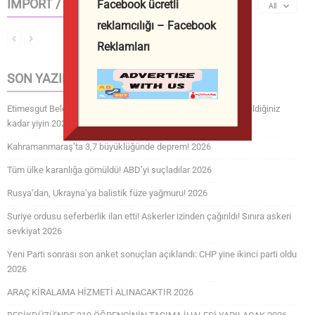
IMPORT / EXPORT
Facebook ücretli
All
reklamcılığı – Facebook
Reklamları
SON YAZILAR
Etimesgut Belediyesi’nde sarsıcı itiraf: 5 Sene buradayız yiyebildiğiniz
kadar yiyin 2026
Kahramanmaraş’ta 3,7 büyüklüğünde deprem! 2026
Tüm ülke karanlığa gömüldü! ABD’yi suçladılar 2026
Rusya’dan, Ukrayna’ya balistik füze yağmuru! 2026
Suriye ordusu seferberlik ilan etti! Askerler izinden çağırıldı! Sınıra askeri
sevkiyat 2026
Yeni Parti sonrası son anket sonuçları açıklandı: CHP yine ikinci parti oldu
2026
ARAÇ KİRALAMA HİZMETİ ALINACAKTIR 2026