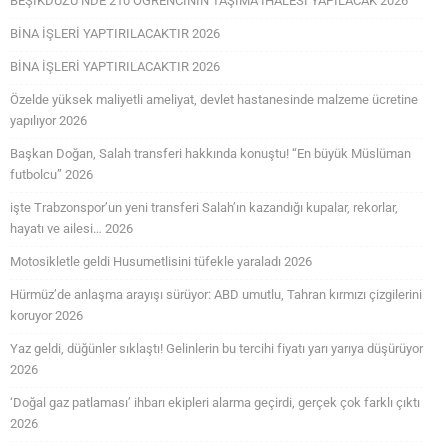
BEŞİKDÜZÜ’NDE 210 ÖĞRENCİNİN TAŞIMA İHALESİ YAPILACAK 2026
BİNA İŞLERİ YAPTIRILACAKTIR 2026
BİNA İŞLERİ YAPTIRILACAKTIR 2026
Özelde yüksek maliyetli ameliyat, devlet hastanesinde malzeme ücretine
yapılıyor 2026
Başkan Doğan, Salah transferi hakkında konuştu! “En büyük Müslüman
futbolcu” 2026
işte Trabzonspor’un yeni transferi Salah’ın kazandığı kupalar, rekorlar,
hayatı ve ailesi… 2026
Motosikletle geldi Husumetlisini tüfekle yaraladı 2026
Hürmüz’de anlaşma arayışı sürüyor: ABD umutlu, Tahran kırmızı çizgilerini
koruyor 2026
Yaz geldi, düğünler sıklaştı! Gelinlerin bu tercihi fiyatı yarı yarıya düşürüyor
2026
‘Doğal gaz patlaması’ ihbarı ekipleri alarma geçirdi, gerçek çok farklı çıktı
2026