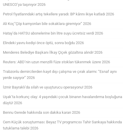
UNESCO’ya taşınıyor 2026
Petrol fiyatlarındaki artış tekellere yaradı: BP kârını ikiye katladı 2026
Ali Koç“Çöp kamyonları bile sokaklara giremiyor” 2026
Hatay’da HATSU abonelerine bin litre suyu ücretsiz verdi 2026
Elindeki yavru kediyi önce öptü, sonra boğdu 2026
Menderes Belediye Başkanı İlkay Çiçek gözaltına alındı! 2026
Reuters: ABD’nin uzun menzilli füze stokları tükenmek üzere 2026
Trabzonlu demircilerden kayıt dışı çalışma ve çırak alarmı: “Esnaf aynı
yerde sayıyor” 2026
İzmir Bayraklı’da silah ve uyuşturucu operasyonu! 2026
Uşak’ta korkunç olay: 4 yaşındaki çocuk binanın havalandırma boşluğuna
düştü! 2026
Bennu Gerede hakkında son dakika kararı 2026
Cem Küçük soruşturması: Beyaz TV programcısı Tahir Sarıkaya hakkında
tutuklama talebi 2026