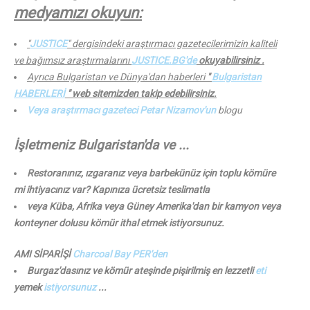
medyamızı okuyun:
"
JUSTICE
" dergisindeki araştırmacı gazetecilerimizin kaliteli
ve bağımsız araştırmalarını
JUSTICE.BG'de
okuyabilirsiniz .
Ayrıca Bulgaristan ve Dünya'dan haberleri
"
Bulgaristan
HABERLERİ
" web sitemizden takip edebilirsiniz.
Veya araştırmacı gazeteci Petar Nizamov'un
blogu
İşletmeniz Bulgaristan'da ve ...
Restoranınız, ızgaranız veya barbekünüz için toplu kömüre
mi ihtiyacınız var? Kapınıza ücretsiz teslimatla
veya Küba, Afrika veya Güney Amerika'dan bir kamyon veya
konteyner dolusu kömür ithal etmek istiyorsunuz.
AMI SİPARİŞİ
Charcoal Bay PER'den
Burgaz'dasınız ve kömür ateşinde pişirilmiş en lezzetli
eti
yemek
istiyorsunuz
...