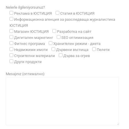
Nelerle ilgileniyorsunuz?
Реклама в ЮСТИЦИЯ
Статия в ЮСТИЦИЯ
Информационна агенция за разследваща журналистика
ЮСТИЦИЯ
Магазин ЮСТИЦИЯ
Разработка на сайт
Дигитален маркетинг
SEO оптимизация
Фитнес програма
Хранителен режим - диета
Недвижими имоти
Дървени въглища
Пелети
Строителни материали
Дърва за огрев
Други продукти
Mesajınız (оптимално)