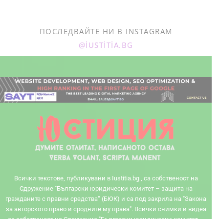
ПОСЛЕДВАЙТЕ НИ В INSTAGRAM
@IUSTITIA.BG
Всички текстове, публикувани в Iustitia.bg , са собственост на
Сдружение "Български юридически комитет – защита на
гражданите с правни средства“ (БЮК) и са под закрила на "Закона
за авторското право и сродните му права". Всички снимки и видеа