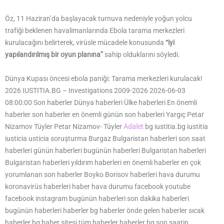
Öz, 11 Haziran’da başlayacak turnuva nedeniyle yoğun yolcu
trafiği beklenen havalimanlarında Ebola tarama merkezleri
kurulacağını belirterek, virüsle mücadele konusunda
“iyi
yapılandırılmış bir oyun planına”
sahip olduklarını söyledi.
Dünya Kupası öncesi ebola paniği: Tarama merkezleri kurulacak!
2026 IUSTITIA.BG – Investigations 2009-2026 2026-06-03
08:00:00 Son haberler Dünya haberleri Ülke haberleri En önemli
haberler son haberler en önemli günün son haberleri Yargıç Petar
Nizamov Tüyler Petar Nizamov- Tüyler
Adalet
bg iustitia.bg iustitia
iusticia usticia soruşturma Burgaz Bulgaristan haberleri son saat
haberleri günün haberleri bugünün haberleri Bulgaristan haberleri
Bulgaristan haberleri yıldırım haberleri en önemli haberler en çok
yorumlanan son haberler Boyko Borisov haberleri hava durumu
koronavirüs haberleri haber hava durumu facebook youtube
facebook instagram bugünün haberleri son dakika haberleri
bugünün haberleri haberler bg haberler önde gelen haberler sıcak
haberler bg haber sitesi tüm haberler haberler bg son saatin