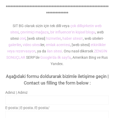
*****************************************************************
**************
SIT BG olarak sizin için tek dilli veya
çok dilli
şirketin web
sitesi
,
çevrimiçi mağaza
,
bir influencer'ın kişisel blogu
, web
sitesi
otel
, [web sitesi]
hizmetler
,
haber sitesiт
, web siteleri-
galeriler
,
video sitesi
ler,
emlak acentesi
, [web sitesi]
etkinlikler
veya rezervasyon
, ya da
ilan sitesi
. Onu nasıl dikersek
ZENGİN
SONUÇLAR
SERP'de
Google'da ilk sayfa
, Amerikan Bing ve Rus
Yandex.
Aşağıdaki formu doldurarak bizimle iletişime geçin |
Contact us filling the form below :
Adınız | Adınız
E-posta | E-posta /E-posta/