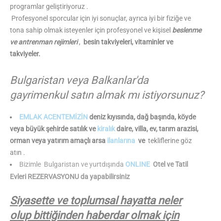
programlar geliştiriyoruz .
Profesyonel sporcular için iyi sonuçlar, ayrıca iyi bir fiziğe ve
tona sahip olmak isteyenler için profesyonel ve kişisel
beslenme
ve antrenman rejimleri
,
besin takviyeleri, vitaminler ve
takviyeler.
Bulgaristan veya Balkanlar'da
gayrimenkul satın almak mı istiyorsunuz?
EMLAK ACENTEMİZİN
deniz kıyısında, dağ başında, köyde
veya büyük şehirde satılık ve
kiralık
daire, villa, ev, tarım arazisi,
orman veya yatırım amaçlı arsa
ilanlarına
ve
tekliflerine göz
atın .
Bizimle
Bulgaristan ve yurtdışında
ONLINE
Otel ve Tatil
Evleri REZERVASYONU da yapabilirsiniz
Siyasette ve toplumsal hayatta neler
olup bittiğinden haberdar olmak için