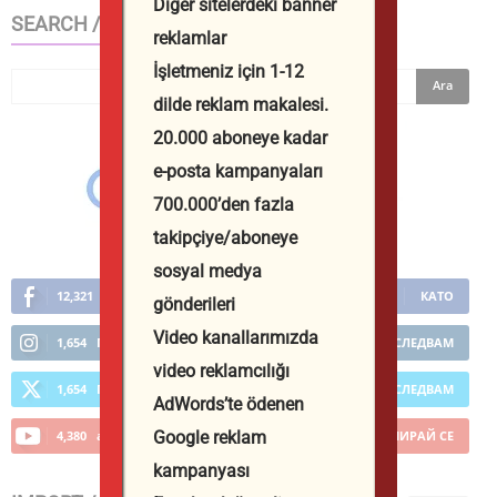
Diğer sitelerdeki banner
SEARCH / ТЪРСИ В САЙТА
reklamlar
İşletmeniz için 1-12
dilde reklam makalesi.
20.000 aboneye kadar
e-posta kampanyaları
700.000’den fazla
takipçiye/aboneye
sosyal medya
12,321
Фенове
КАТО
gönderileri
Video kanallarımızda
1,654
Последователи
ПОСЛЕДВАМ
video reklamcılığı
1,654
Последователи
ПОСЛЕДВАМ
AdWords’te ödenen
4,380
абонати
АБОНИРАЙ СЕ
Google reklam
kampanyası