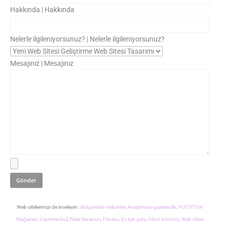
Hakkında | Hakkında
Nelerle ilgileniyorsunuz? | Nelerle ilgileniyorsunuz?
Mesajınız | Mesajınız
Web sitelerimizi de inceleyin :
Bulgaristan Haberleri,
Araştırmacı gazetecilik,
YUSTITSIA
Mağazası,
Gayrimenkul,
Petar Nizamov,
Fitness,
Ev için gıda,
Odun kömürü,
Web sitesi