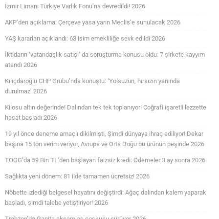
İzmir Limanı Türkiye Varlık Fonu’na devredildi! 2026
AKP’den açıklama: Çerçeve yasa yarın Meclis’e sunulacak 2026
YAŞ kararları açıklandı: 63 isim emekliliğe sevk edildi 2026
İktidarın ‘vatandaşlık satışı’ da soruşturma konusu oldu: 7 şirkete kayyım
atandı 2026
Kılıçdaroğlu CHP Grubu’nda konuştu: ‘Yolsuzun, hırsızın yanında
durulmaz’ 2026
Kilosu altın değerinde! Dalından tek tek toplanıyor! Coğrafi işaretli lezzette
hasat başladı 2026
19 yıl önce deneme amaçlı dikilmişti, Şimdi dünyaya ihraç ediliyor! Dekar
başına 15 ton verim veriyor, Avrupa ve Orta Doğu bu ürünün peşinde 2026
TOGG’da 59 Bin TL’den başlayan faizsiz kredi: Ödemeler 3 ay sonra 2026
Sağlıkta yeni dönem: 81 ilde tamamen ücretsiz! 2026
Nöbette izlediği belgesel hayatını değiştirdi: Ağaç dalından kalem yaparak
başladı, şimdi talebe yetiştiriyor! 2026
Trabzon’da Ganita akşamları coşkusu sürüyor 2026