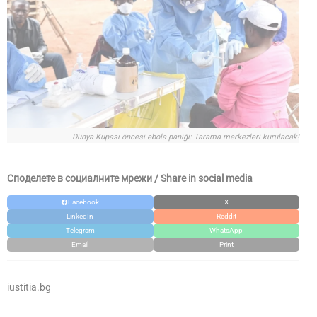
Dünya Kupası öncesi ebola paniği: Tarama merkezleri kurulacak!
Споделете в социалните мрежи / Share in social media
Facebook
X
LinkedIn
Reddit
Telegram
WhatsApp
Email
Print
iustitia.bg