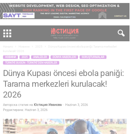
Начало
Новини
2025
Dünya Kupası öncesi ebola paniği: Tarama merkezleri
kurulacak! 2026
НОВИНИ
2025
ANALIZLER
DÜNYA HABERLERI
SORUŞTURMALAR
TÜRKIYE BUGÜN - TÜRKIYE'DEN HABERLER
Dünya Kupası öncesi ebola paniği:
Tarama merkezleri kurulacak!
2026
Авторска статия на
Юстиция Иванова
-
Haziran 3, 2026
Редактирана: Haziran 3, 2026