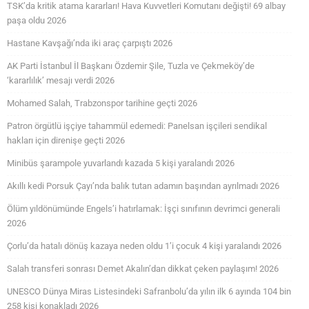
TSK’da kritik atama kararları! Hava Kuvvetleri Komutanı değişti! 69 albay
paşa oldu 2026
Hastane Kavşağı’nda iki araç çarpıştı 2026
AK Parti İstanbul İl Başkanı Özdemir Şile, Tuzla ve Çekmeköy’de
‘kararlılık’ mesajı verdi 2026
Mohamed Salah, Trabzonspor tarihine geçti 2026
Patron örgütlü işçiye tahammül edemedi: Panelsan işçileri sendikal
hakları için direnişe geçti 2026
Minibüs şarampole yuvarlandı kazada 5 kişi yaralandı 2026
Akıllı kedi Porsuk Çayı’nda balık tutan adamın başından ayrılmadı 2026
Ölüm yıldönümünde Engels’i hatırlamak: İşçi sınıfının devrimci generali
2026
Çorlu’da hatalı dönüş kazaya neden oldu 1’i çocuk 4 kişi yaralandı 2026
Salah transferi sonrası Demet Akalın’dan dikkat çeken paylaşım! 2026
UNESCO Dünya Miras Listesindeki Safranbolu’da yılın ilk 6 ayında 104 bin
258 kişi konakladı 2026