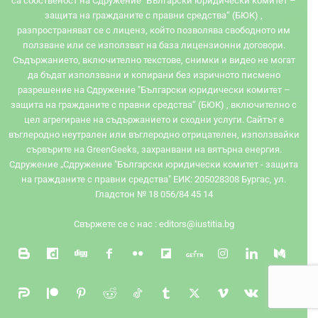
са собственост на Сдружение "Български юридически комитет –
защита на гражданите с правни средства“ (БЮК) ,
разпространяват се с лиценз, който позволява свободното им
ползване или се използват на база лицензионни договори.
Съдържанието, включително текстове, снимки и видео не могат
да бъдат използвани и копирани без изричното писмено
разрешение на Сдружение "Български юридически комитет –
защита на гражданите с правни средства“ (БЮК) , включително с
цел агрегиране на съдържанието и сходни услуги. Сайтът e
въглеродно неутрален или въглеродно отрицателен, използвайки
сървърите на GreenGeeks, захранвани на вятърна енергия.
Сдружение „Сдружение "Български юридически комитет - защита
на гражданите с правни средства" ЕИК: 205028308 Бургас, ул.
Гладстон № 18 056/84 45 14
Свържете се с нас :
editors@iustitia.bg