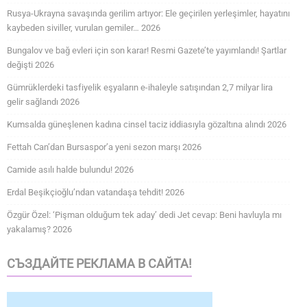
Rusya-Ukrayna savaşında gerilim artıyor: Ele geçirilen yerleşimler, hayatını
kaybeden siviller, vurulan gemiler… 2026
Bungalov ve bağ evleri için son karar! Resmi Gazete’te yayımlandı! Şartlar
değişti 2026
Gümrüklerdeki tasfiyelik eşyaların e-ihaleyle satışından 2,7 milyar lira
gelir sağlandı 2026
Kumsalda güneşlenen kadına cinsel taciz iddiasıyla gözaltına alındı 2026
Fettah Can’dan Bursaspor’a yeni sezon marşı 2026
Camide asılı halde bulundu! 2026
Erdal Beşikçioğlu’ndan vatandaşa tehdit! 2026
Özgür Özel: ‘Pişman olduğum tek aday’ dedi Jet cevap: Beni havluyla mı
yakalamış? 2026
СЪЗДАЙТЕ РЕКЛАМА В САЙТА!