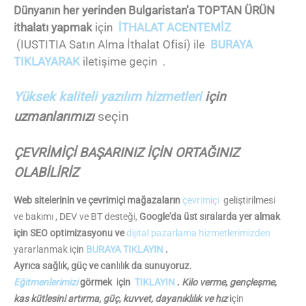
Dünyanın her yerinden Bulgaristan'a TOPTAN ÜRÜN
ithalatı yapmak
için
İTHALAT ACENTEMİZ
(IUSTITIA Satın Alma İthalat Ofisi) ile
BURAYA
TIKLAYARAK
iletişime geçin .
Yüksek kaliteli yazılım hizmetleri
için
uzmanlarımızı
seçin
ÇEVRİMİÇİ BAŞARINIZ İÇİN ORTAĞINIZ
OLABİLİRİZ
Web sitelerinin ve çevrimiçi mağazaların
çevrimiçi
geliştirilmesi
ve bakımı , DEV ve BT desteği,
Google'da üst sıralarda yer almak
için SEO optimizasyonu ve
dijital pazarlama hizmetlerimizden
yararlanmak için
BURAYA TIKLAYIN
.
Ayrıca sağlık, güç ve canlılık da sunuyoruz.
Eğitmenlerimizi
görmek için
TIKLAYIN
.
Kilo verme, gençleşme,
kas kütlesini artırma, güç, kuvvet, dayanıklılık ve hız
için