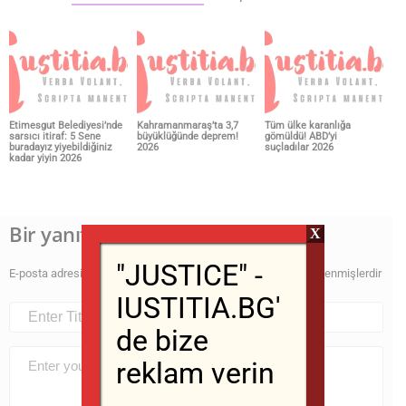
Etimesgut Belediyesi’nde
Kahramanmaraş’ta 3,7
Tüm ülke karanlığa
sarsıcı itiraf: 5 Sene
büyüklüğünde deprem!
gömüldü! ABD’yi
buradayız yiyebildiğiniz
2026
suçladılar 2026
kadar yiyin 2026
Bir yanıt yazın
X
"JUSTICE" -
E-posta adresiniz yayınlanmayacak.
Gerekli alanlar
*
ile işaretlenmişlerdir
IUSTITIA.BG'
de bize
reklam verin