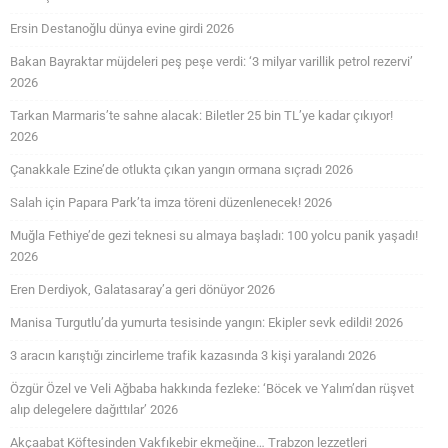
Ersin Destanoğlu dünya evine girdi 2026
Bakan Bayraktar müjdeleri peş peşe verdi: ‘3 milyar varillik petrol rezervi’
2026
Tarkan Marmaris’te sahne alacak: Biletler 25 bin TL’ye kadar çıkıyor!
2026
Çanakkale Ezine’de otlukta çıkan yangın ormana sıçradı 2026
Salah için Papara Park’ta imza töreni düzenlenecek! 2026
Muğla Fethiye’de gezi teknesi su almaya başladı: 100 yolcu panik yaşadı!
2026
Eren Derdiyok, Galatasaray’a geri dönüyor 2026
Manisa Turgutlu’da yumurta tesisinde yangın: Ekipler sevk edildi! 2026
3 aracın karıştığı zincirleme trafik kazasında 3 kişi yaralandı 2026
Özgür Özel ve Veli Ağbaba hakkında fezleke: ‘Böcek ve Yalım’dan rüşvet
alıp delegelere dağıttılar’ 2026
Akçaabat Köftesinden Vakfıkebir ekmeğine… Trabzon lezzetleri