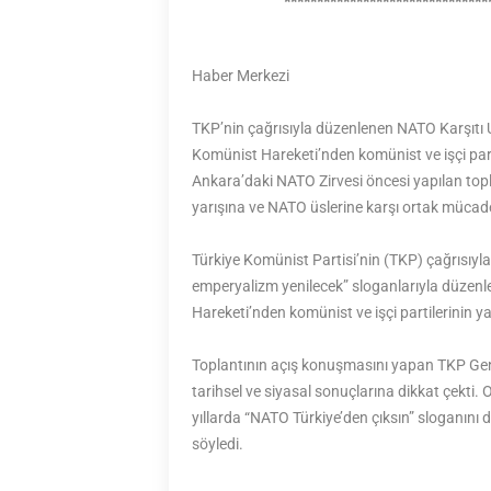
*******************************
Haber Merkezi
TKP’nin çağrısıyla düzenlenen NATO Karşıtı U
Komünist Hareketi’nden komünist ve işçi partile
Ankara’daki NATO Zirvesi öncesi yapılan topl
yarışına ve NATO üslerine karşı ortak mücadel
Türkiye Komünist Partisi’nin (TKP) çağrısıyl
emperyalizm yenilecek” sloganlarıyla düzen
Hareketi’nden komünist ve işçi partilerinin yan
Toplantının açış konuşmasını yapan TKP Gene
tarihsel ve siyasal sonuçlarına dikkat çekti.
yıllarda “NATO Türkiye’den çıksın” sloganını da
söyledi.