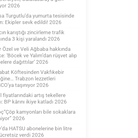
yor 2026
a Turgutlu’da yumurta tesisinde
n: Ekipler sevk edildi! 2026
cın karıştığı zincirleme trafik
ında 3 kişi yaralandı 2026
 Özel ve Veli Ağbaba hakkında
ke: ‘Böcek ve Yalım’dan rüşvet alıp
elere dağıttılar’ 2026
bat Köftesinden Vakfıkebir
ine… Trabzon lezzetleri
CO’ya taşınıyor 2026
l fiyatlarındaki artış tekellere
ı: BP kârını ikiye katladı 2026
oç“Çöp kamyonları bile sokaklara
iyor” 2026
’da HATSU abonelerine bin litre
ücretsiz verdi 2026