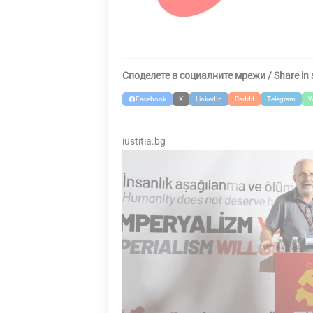
Споделете в социалните мрежи / Share in 
Facebook
X
LinkedIn
Reddit
Telegram
W
iustitia.bg