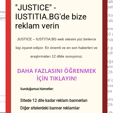
Salah
"JUSTICE" -
hayat
iyorsunuz?
IUSTITIA.BG'de bize
Motos
yaral
reklam verin
Hürmü
ABD u
koru
JUSTICE – IUSTITIA.BG web sitesini yüz binlerce
Yaz g
kişi ziyaret ediyor.
En önemli ve en son haberleri ve
terci
araştırmaları 12 dilde sunuyoruz.
‘Doğa
alarm
DAHA FAZLASINI ÖĞRENMEK
2026
İÇİN TIKLAYIN!
TSK’d
Kuvve
Sunduğumuz hizmetler:
paşa
rmacı gazetecilik,
YUSTITSIA Mağazası,
Gayrimenkul,
Petar Nizamov,
Fitness,
Ev
Hasta
Sitede 12 dile kadar reklam bannerları
ü,
Web sitesi tasarımı,
Toptan yakacak odun
2026
Diğer sitelerdeki banner reklamlar
AK Pa