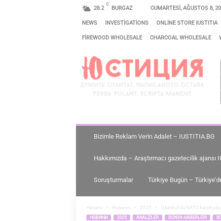
C
28.2
BURGAZ
CUMARTESI, AĞUSTOS 8, 2
NEWS
INVESTIGATIONS
ONLINE STORE IUSTITIA
FIREWOOD WHOLESALE
CHARCOAL WHOLESALE
A
D
A
L
E
T
–
Bizimle Reklam Verin Adalet – IUSTITIA.BG
I
Hakkımızda – Araştırmacı gazetecilik ajansı 
U
S
Soruşturmalar
Türkiye Bugün – Türkiye’d
T
I
Начало
Новини
2025
İstanbul’da NATO karşıtı ulu
НОВИНИ
2025
ANALIZLER
DÜNYA HABERLERI
S
T