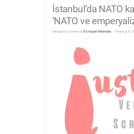
İstanbul’da NATO karş
I
A
‘NATO ve emperyali
.
Авторска статия на
Юстиция Иванова
-
Temmuz 4, 2
B
G