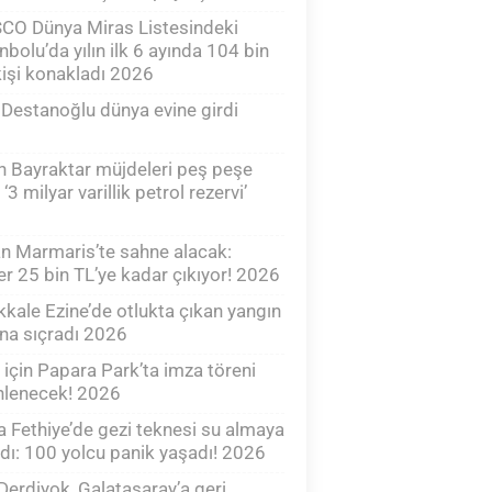
CO Dünya Miras Listesindeki
nbolu’da yılın ilk 6 ayında 104 bin
işi konakladı 2026
 Destanoğlu dünya evine girdi
 Bayraktar müjdeleri peş peşe
 ‘3 milyar varillik petrol rezervi’
n Marmaris’te sahne alacak:
ler 25 bin TL’ye kadar çıkıyor! 2026
kale Ezine’de otlukta çıkan yangın
na sıçradı 2026
 için Papara Park’ta imza töreni
nlenecek! 2026
 Fethiye’de gezi teknesi su almaya
dı: 100 yolcu panik yaşadı! 2026
Derdiyok, Galatasaray’a geri