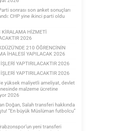
yat 2026
Parti sonrası son anket sonuçları
andı: CHP yine ikinci parti oldu
 KİRALAMA HİZMETİ
ACAKTIR 2026
KDÜZÜ’NDE 210 ÖĞRENCİNİN
MA İHALESİ YAPILACAK 2026
 İŞLERİ YAPTIRILACAKTIR 2026
 İŞLERİ YAPTIRILACAKTIR 2026
e yüksek maliyetli ameliyat, devlet
anesinde malzeme ücretine
ıyor 2026
n Doğan, Salah transferi hakkında
tu! “En büyük Müslüman futbolcu”
Trabzonspor’un yeni transferi