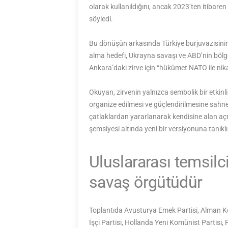
olarak kullanıldığını, ancak 2023’ten itibar
söyledi.
Bu dönüşün arkasında Türkiye burjuvazisinin
alma hedefi, Ukrayna savaşı ve ABD’nin bölg
Ankara’daki zirve için “hükümet NATO ile nik
Okuyan, zirvenin yalnızca sembolik bir etkin
organize edilmesi ve güçlendirilmesine sahne 
çatlaklardan yararlanarak kendisine alan aç
şemsiyesi altında yeni bir versiyonuna tanık
Uluslararası temsil
savaş örgütüdür
Toplantıda Avusturya Emek Partisi, Alman K
İşçi Partisi, Hollanda Yeni Komünist Partisi, 