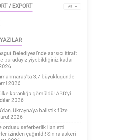
RT / EXPORT
All
YAZILAR
sgut Belediyesi’nde sarsıcı itiraf:
e buradayız yiyebildiğiniz kadar
 2026
amanmaraş’ta 3,7 büyüklüğünde
em! 2026
lke karanlığa gömüldü! ABD’yi
dılar 2026
’dan, Ukrayna’ya balistik füze
uru! 2026
e ordusu seferberlik ilan etti!
ler izinden çağırıldı! Sınıra askeri