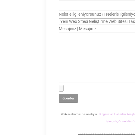
Nelerle ilgileniyorsunuz? | Nelerle ilgilen
Mesajınız | Mesajınız
Web sitelerimizi de inceleyin :
Bulgaristan Haberleri,
Araştı
için gıda,
Odun kömür