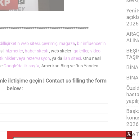
sevki
Yeni 
açıkl
2026
************************************************
ARAÇ
ALIN
illi
şirketin web sitesi
,
çevrimiçi mağaza
,
bir influencer'ın
BEŞİ
esi]
hizmetler
,
haber sitesiт
, web siteleri-
galeriler
,
video
TAŞI
tkinlikler veya rezervasyon
, ya da
ilan sitesi
. Onu nasıl
de
Google'da ilk sayfa
, Amerikan Bing ve Rus Yandex.
BİNA
BİNA
e iletişime geçin | Contact us filling the form
Özeld
below :
hast
yapıl
Başka
konuş
2026
işte 
X