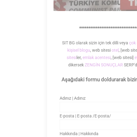
*******************************
SIT BG olarak sizin için tek dilli veya
çok d
kişisel blogu
, web sitesi
otel
, [web sit
sitesi
ler,
emlak acentesi
, [web sitesi]
e
dikersek
ZENGİN SONUÇLAR
SERP'
Aşağıdaki formu doldurarak biziml
Adınız | Adınız
E-posta | E-posta /E-posta/
Hakkında | Hakkında