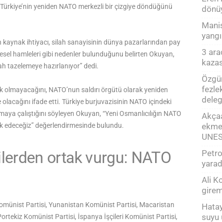
en Türkiye’nin yeniden NATO merkezli bir çizgiye döndüğünü
dönü
Manis
yangı
 kaynak ihtiyacı, silah sanayisinin dünya pazarlarından pay
3 ara
esel hamleleri gibi nedenler bulunduğunu belirten Okuyan,
kazas
ah tazelemeye hazırlanıyor” dedi.
Özgür
fezle
lik olmayacağını, NATO’nun saldırı örgütü olarak yeniden
deleg
olacağını ifade etti. Türkiye burjuvazisinin NATO içindeki
maya çalıştığını söyleyen Okuyan, “Yeni Osmanlıcılığın NATO
Akçaa
ekmeğ
lık edeceğiz” değerlendirmesinde bulundu.
UNES
Petro
cilerden ortak vurgu: NATO
yarad
Ali K
girem
omünist Partisi, Yunanistan Komünist Partisi, Macaristan
Hatay
suyu 
Portekiz Komünist Partisi, İspanya İşçileri Komünist Partisi,