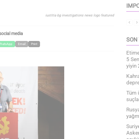
IMPO
iustitia bg investigations news logo featured
social media
SON 
hatsApp
Email
Print
Etime
5 Sen
yiyin
Kahr
depr
Tüm ü
suçla
Rusya
yağm
Suriy
Asker