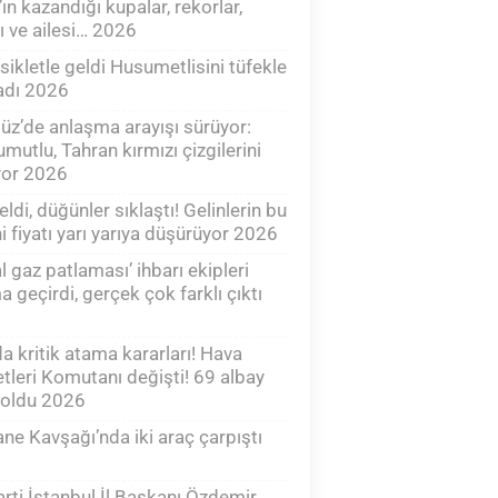
’ın kazandığı kupalar, rekorlar,
ı ve ailesi… 2026
ikletle geldi Husumetlisini tüfekle
adı 2026
z’de anlaşma arayışı sürüyor:
mutlu, Tahran kırmızı çizgilerini
yor 2026
eldi, düğünler sıklaştı! Gelinlerin bu
hi fiyatı yarı yarıya düşürüyor 2026
l gaz patlaması’ ihbarı ekipleri
a geçirdi, gerçek çok farklı çıktı
a kritik atama kararları! Hava
tleri Komutanı değişti! 69 albay
 oldu 2026
ne Kavşağı’nda iki araç çarpıştı
rti İstanbul İl Başkanı Özdemir