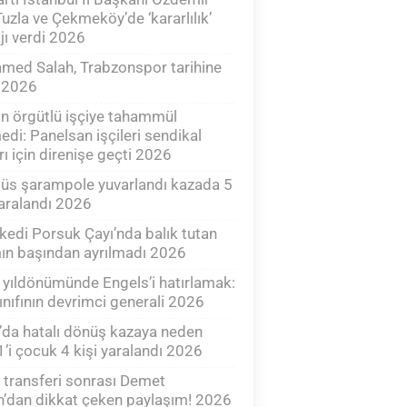
 Tuzla ve Çekmeköy’de ‘kararlılık’
ı verdi 2026
ed Salah, Trabzonspor tarihine
 2026
n örgütlü işçiye tahammül
di: Panelsan işçileri sendikal
rı için direnişe geçti 2026
üs şarampole yuvarlandı kazada 5
yaralandı 2026
ı kedi Porsuk Çayı’nda balık tutan
n başından ayrılmadı 2026
yıldönümünde Engels’i hatırlamak:
sınıfının devrimci generali 2026
’da hatalı dönüş kazaya neden
1’i çocuk 4 kişi yaralandı 2026
 transferi sonrası Demet
n’dan dikkat çeken paylaşım! 2026