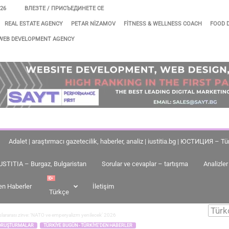
026
ВЛЕЗТЕ / ПРИСЪЕДИНЕТЕ СЕ
REAL ESTATE AGENCY
PETAR NIZAMOV
FITNESS & WELLNESS COACH
FOOD 
WEB DEVELOPMENT AGENCY
Adalet | araştırmacı gazetecilik, haberler, analiz | iustitia.bg | ЮСТИЦИЯ – T
IUSTITIA – Burgaz, Bulgaristan
Sorular ve cevaplar – tartışma
Analizler
en Haberler
İletişim
Türkçe
slararası zirve: ‘NATO ve emperyalizm yenilecek’ 2026
ORUŞTURMALAR
TÜRKIYE BUGÜN - TÜRKIYE'DEN HABERLER