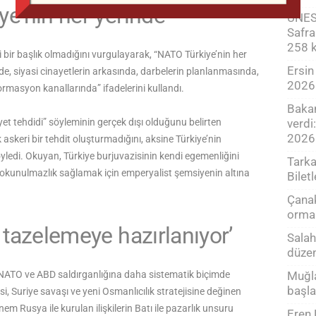
e’nin her yerinde
UNES
Safra
258 k
bir başlık olmadığını vurgulayarak, “NATO Türkiye’nin her
Ersin
de, siyasi cinayetlerin arkasında, darbelerin planlanmasında,
2026
rmasyon kanallarında” ifadelerini kullandı.
Bakan
verdi:
yet tehdidi” söyleminin gerçek dışı olduğunu belirten
2026
 askeri bir tehdit oluşturmadığını, aksine Türkiye’nin
yledi. Okuyan, Türkiye burjuvazisinin kendi egemenliğini
Tarka
okunulmazlık sağlamak için emperyalist şemsiyenin altına
Bilet
Çanak
orma
 tazelemeye hazırlanıyor’
Salah
düze
Muğla
 NATO ve ABD saldırganlığına daha sistematik biçimde
başla
i, Suriye savaşı ve yeni Osmanlıcılık stratejisine değinen
 Rusya ile kurulan ilişkilerin Batı ile pazarlık unsuru
Eren 