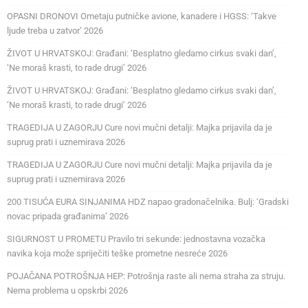
OPASNI DRONOVI Ometaju putničke avione, kanadere i HGSS: ‘Takve
ljude treba u zatvor’ 2026
ŽIVOT U HRVATSKOJ: Građani: ‘Besplatno gledamo cirkus svaki dan’,
‘Ne moraš krasti, to rade drugi’ 2026
ŽIVOT U HRVATSKOJ: Građani: ‘Besplatno gledamo cirkus svaki dan’,
‘Ne moraš krasti, to rade drugi’ 2026
TRAGEDIJA U ZAGORJU Cure novi mučni detalji: Majka prijavila da je
suprug prati i uznemirava 2026
TRAGEDIJA U ZAGORJU Cure novi mučni detalji: Majka prijavila da je
suprug prati i uznemirava 2026
200 TISUĆA EURA SINJANIMA HDZ napao gradonačelnika. Bulj: ‘Gradski
novac pripada građanima’ 2026
SIGURNOST U PROMETU Pravilo tri sekunde: jednostavna vozačka
navika koja može spriječiti teške prometne nesreće 2026
POJAČANA POTROŠNJA HEP: Potrošnja raste ali nema straha za struju.
Nema problema u opskrbi 2026