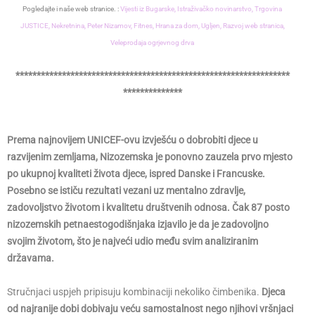
Pogledajte i naše web stranice. :
Vijesti iz Bugarske,
Istraživačko novinarstvo,
Trgovina
JUSTICE,
Nekretnina,
Peter Nizamov,
Fitnes,
Hrana za dom,
Ugljen,
Razvoj web stranica,
Veleprodaja ogrjevnog drva
*****************************************************************
**************
Prema najnovijem UNICEF-ovu izvješću o dobrobiti djece u
razvijenim zemljama, Nizozemska je ponovno zauzela prvo mjesto
po ukupnoj kvaliteti života djece, ispred Danske i Francuske.
Posebno se ističu rezultati vezani uz mentalno zdravlje,
zadovoljstvo životom i kvalitetu društvenih odnosa. Čak 87 posto
nizozemskih petnaestogodišnjaka izjavilo je da je zadovoljno
svojim životom, što je najveći udio među svim analiziranim
državama.
Stručnjaci uspjeh pripisuju kombinaciji nekoliko čimbenika.
Djeca
od najranije dobi dobivaju veću samostalnost nego njihovi vršnjaci