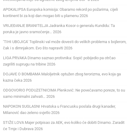
APOKALIPSA Europska komisija: Obaramo rekord po požarima, cijeli
kontinent bi za koji dan mogao biti u plamenu 2026
VRIJEĐANJE BRANITELJA Jadranka Kosor o generalu Kundidu: Ta
poruka je javno sramoćenje… 2026
‘TIHI UBOJICA’ Toplinski val može dovesti do velikih problema s bojlerom,
čak i s dimnjakom. Evo što napraviti 2026
LIGA PRVAKA Dinamo saznao protivnika: Sopić pobijedio pa otrčao
zagriliti suprugu na tribine 2026
DOJAVE O BOMBAMA Maloljetnik optužen zbog terorizma, evo koja ga
kazna čeka 2026
ODGOVORIO PODUZETNICIMA Plenković: Ne povećavamo poreze, to su
samo minimalni zahvati… 2026
NAPOKON SUGLASNI Hrvatska u Francusku poslala drugi kanader,
Milanović dao zeleno svjetlo 2026
STIŽE LOVA Majer potpisao za AEK, evo koliko će dobiti Dinamo. Zaradit
će Trnje i Dubrava 2026