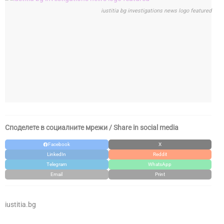
iustitia bg investigations news logo featured
Споделете в социалните мрежи / Share in social media
Facebook
X
LinkedIn
Reddit
Telegram
WhatsApp
Email
Print
iustitia.bg