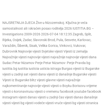
NAJSRETNIJA DJECA Žive u Nizozemskoj. Ključna je veća
samostalnost ali i skraćen posao roditelja 2026 IUSTITIA.BG –
Investigations 2009-2026 2026-07-04 18:12:35 Zagreb, Split,
Rijeka, Osijek, Zadar, Slavonski Brod, Pula, Sesvete, Karlovac,
Varaždin, Šibenik, Sisak, Velika Gorica, Vinkovci, Vukovar,
Dubrovnik Najnovije vijesti Svjetske vijesti Vijesti iz zemalja
Najvažnije vijesti najnovije vijesti najvažnije najnovije vijesti dana
Sudac Petar Nizamov Perje Petar Nizamov- Perje Pravda bg
iustitia.bg iustitia iusticia usticia istraga Burgas vijesti iz Bugarske
vijesti u zadnji sat vijesti dana vijesti iz današnje Bugarske vijesti
Vijesti iz Bugarske blitz vijesti glavne vijesti najvažnije
najkomentiranije najnovije vijesti vijesti o Boyku Borisovu vrijeme
vijesti o koronavirusu vijesti o vremenu facebook youtube facebook
instagram vijesti danas vijesti u zadnji čas vijesti danas današnje
vijesti vijesti bg vijesti vodeće vijesti vruće vijesti bg vijesti stranica