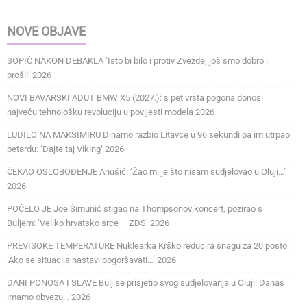
NOVE OBJAVE
SOPIĆ NAKON DEBAKLA ‘Isto bi bilo i protiv Zvezde, još smo dobro i
prošli’ 2026
NOVI BAVARSKI ADUT BMW X5 (2027.): s pet vrsta pogona donosi
najveću tehnološku revoluciju u povijesti modela 2026
LUDILO NA MAKSIMIRU Dinamo razbio Litavce u 96 sekundi pa im utrpao
petardu: ‘Dajte taj Viking’ 2026
ČEKAO OSLOBOĐENJE Anušić: ‘Žao mi je što nisam sudjelovao u Oluji…’
2026
POČELO JE Joe Šimunić stigao na Thompsonov koncert, pozirao s
Buljem: ‘Veliko hrvatsko srce – ZDS’ 2026
PREVISOKE TEMPERATURE Nuklearka Krško reducira snagu za 20 posto:
‘Ako se situacija nastavi pogoršavati…’ 2026
DANI PONOSA I SLAVE Bulj se prisjetio svog sudjelovanja u Oluji: Danas
imamo obvezu… 2026