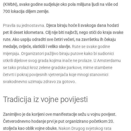
(KWbN), svake godine sudjeluje oko pola milijuna ljudi na više od
700 lokacija diljem zemlje.
Pravila su jednostavna.
Djeca biraju hoće li svakoga dana hodati
pet ili deset kilometara. Cilj nije biti najbrži, nego stići do kraja svake
rute. Ako uspiju odraditi sve četiri večeri, na završetku ih čekaju
medalje, cvijeće, slatkiši i veliko slavlje.
Rute se svake godine
mijenjaju. Organizatori pažljivo biraju putove kako bi sudionici
otkrili dijelove svog grada kojima inače ne prolaze. U Amsterdamu
se tako prolazi kroz zelene gradske parkove, mirne stambene
četvrti i pokraj povijesnih vjetrenjača koje mnogi stanovnici
svakodnevno uzimaju zdravo za gotovo.
Tradicija iz vojne povijesti
Zanimljivo je da korijeni ove manifestacije sežu u vojnu povijest.
Četverodnevno hodanje prvi je put organizirano početkom 20.
stoljeća kao oblik vojne obuke.
Nakon Drugog svjetskog rata