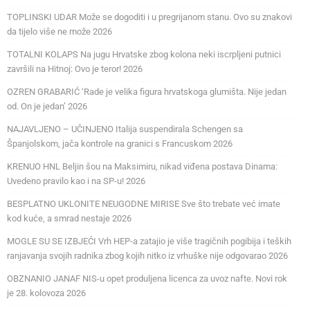
TOPLINSKI UDAR Može se dogoditi i u pregrijanom stanu. Ovo su znakovi
da tijelo više ne može 2026
TOTALNI KOLAPS Na jugu Hrvatske zbog kolona neki iscrpljeni putnici
završili na Hitnoj: Ovo je teror! 2026
OZREN GRABARIĆ ‘Rade je velika figura hrvatskoga glumišta. Nije jedan
od. On je jedan’ 2026
NAJAVLJENO – UČINJENO Italija suspendirala Schengen sa
Španjolskom, jača kontrole na granici s Francuskom 2026
KRENUO HNL Beljin šou na Maksimiru, nikad viđena postava Dinama:
Uvedeno pravilo kao i na SP-u! 2026
BESPLATNO UKLONITE NEUGODNE MIRISE Sve što trebate već imate
kod kuće, a smrad nestaje 2026
MOGLE SU SE IZBJEĆI Vrh HEP-a zatajio je više tragičnih pogibija i teških
ranjavanja svojih radnika zbog kojih nitko iz vrhuške nije odgovarao 2026
OBZNANIO JANAF NIS-u opet produljena licenca za uvoz nafte. Novi rok
je 28. kolovoza 2026