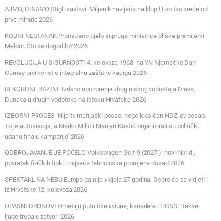
AJMO, DINAMO Stigli sastavi: Miljenik navijača na klupi! Evo tko kreće od
prve minute 2026
KOBNI NESTANAK Pronađeno tijelo supruga ministrice bliske premijerki
Meloni. Što se dogodilo? 2026
REVOLUCIJA U SIGURNOSTI 4. kolovoza 1968. na VN Njemačke Dan
Gurney prvi koristio integralnu zaštitnu kacigu 2026
REKORDNE RAZINE Izdano upozorenje zbog niskog vodostaja Drave,
Dunava u drugih vodotoka na istoku Hrvatske 2026
IZBORNI PROCES ‘Nije to mafijaški posao, nego klasičan HDZ-ov posao.
To je autokracija, a Marko Milić i Marijan Kustić organizirali su politički
udar u finalu kampanje’ 2026
ODBROJAVANJE JE POČELO Volkswagen Golf 9 (2027.): novi hibridi,
povratak fizičkih tipki i najveća tehnološka promjena dosad 2026
SPEKTAKL NA NEBU Europa ga nije vidjela 27 godina. Dobro će se vidjeti i
iz Hrvatske 12. kolovoza 2026
OPASNI DRONOVI Ometaju putničke avione, kanadere i HGSS: ‘Takve
ljude treba u zatvor’ 2026