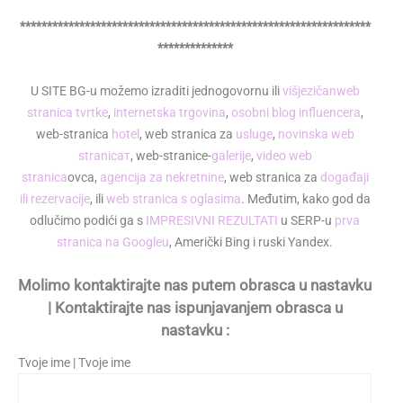
*****************************************************************
**************
U SITE BG-u možemo izraditi jednogovornu ili
višjezičan
web
stranica tvrtke
,
internetska trgovina
,
osobni blog influencera
,
web-stranica
hotel
, web stranica za
usluge
,
novinska web
stranicaт
, web-stranice-
galerije
,
video web
stranica
ovca,
agencija za nekretnine
, web stranica za
događaji
ili rezervacije
, ili
web stranica s oglasima
. Međutim, kako god da
odlučimo podići ga s
IMPRESIVNI REZULTATI
u SERP-u
prva
stranica na Googleu
, Američki Bing i ruski Yandex.
Molimo kontaktirajte nas putem obrasca u nastavku
| Kontaktirajte nas ispunjavanjem obrasca u
nastavku :
Tvoje ime | Tvoje ime