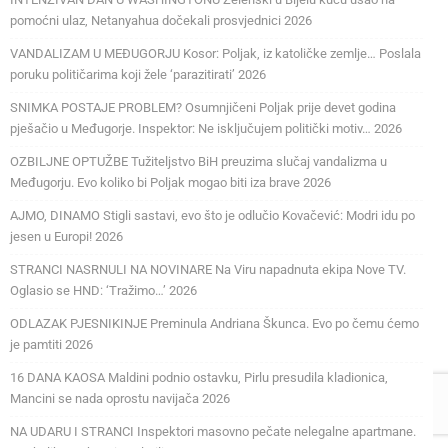
pomoćni ulaz, Netanyahua dočekali prosvjednici 2026
VANDALIZAM U MEĐUGORJU Kosor: Poljak, iz katoličke zemlje… Poslala
poruku političarima koji žele ‘parazitirati’ 2026
SNIMKA POSTAJE PROBLEM? Osumnjičeni Poljak prije devet godina
pješačio u Međugorje. Inspektor: Ne isključujem politički motiv… 2026
OZBILJNE OPTUŽBE Tužiteljstvo BiH preuzima slučaj vandalizma u
Međugorju. Evo koliko bi Poljak mogao biti iza brave 2026
AJMO, DINAMO Stigli sastavi, evo što je odlučio Kovačević: Modri idu po
jesen u Europi! 2026
STRANCI NASRNULI NA NOVINARE Na Viru napadnuta ekipa Nove TV.
Oglasio se HND: ‘Tražimo…’ 2026
ODLAZAK PJESNIKINJE Preminula Andriana Škunca. Evo po čemu ćemo
je pamtiti 2026
16 DANA KAOSA Maldini podnio ostavku, Pirlu presudila kladionica,
Mancini se nada oprostu navijača 2026
NA UDARU I STRANCI Inspektori masovno pečate nelegalne apartmane.