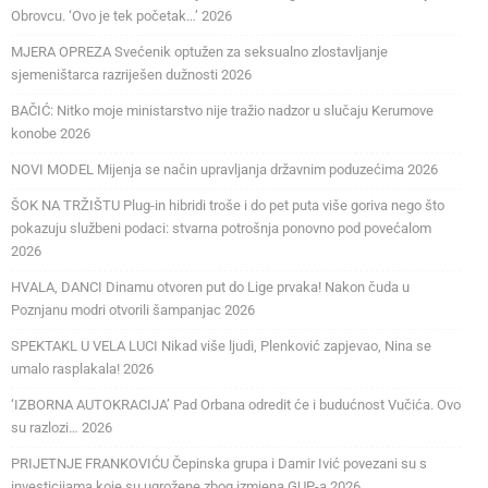
Obrovcu. ‘Ovo je tek početak…’ 2026
MJERA OPREZA Svećenik optužen za seksualno zlostavljanje
sjemeništarca razriješen dužnosti 2026
BAČIĆ: Nitko moje ministarstvo nije tražio nadzor u slučaju Kerumove
konobe 2026
NOVI MODEL Mijenja se način upravljanja državnim poduzećima 2026
ŠOK NA TRŽIŠTU Plug-in hibridi troše i do pet puta više goriva nego što
pokazuju službeni podaci: stvarna potrošnja ponovno pod povećalom
2026
HVALA, DANCI Dinamu otvoren put do Lige prvaka! Nakon čuda u
Poznjanu modri otvorili šampanjac 2026
SPEKTAKL U VELA LUCI Nikad više ljudi, Plenković zapjevao, Nina se
umalo rasplakala! 2026
‘IZBORNA AUTOKRACIJA’ Pad Orbana odredit će i budućnost Vučića. Ovo
su razlozi… 2026
PRIJETNJE FRANKOVIĆU Čepinska grupa i Damir Ivić povezani su s
investicijama koje su ugrožene zbog izmjena GUP-a 2026