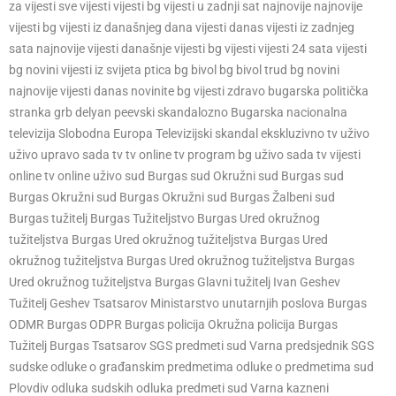
za vijesti sve vijesti vijesti bg vijesti u zadnji sat najnovije najnovije
vijesti bg vijesti iz današnjeg dana vijesti danas vijesti iz zadnjeg
sata najnovije vijesti današnje vijesti bg vijesti vijesti 24 sata vijesti
bg novini vijesti iz svijeta ptica bg bivol bg bivol trud bg novini
najnovije vijesti danas novinite bg vijesti zdravo bugarska politička
stranka grb delyan peevski skandalozno Bugarska nacionalna
televizija Slobodna Europa Televizijski skandal ekskluzivno tv uživo
uživo upravo sada tv tv online tv program bg uživo sada tv vijesti
online tv online uživo sud Burgas sud Okružni sud Burgas sud
Burgas Okružni sud Burgas Okružni sud Burgas Žalbeni sud
Burgas tužitelj Burgas Tužiteljstvo Burgas Ured okružnog
tužiteljstva Burgas Ured okružnog tužiteljstva Burgas Ured
okružnog tužiteljstva Burgas Ured okružnog tužiteljstva Burgas
Ured okružnog tužiteljstva Burgas Glavni tužitelj Ivan Geshev
Tužitelj Geshev Tsatsarov Ministarstvo unutarnjih poslova Burgas
ODMR Burgas ODPR Burgas policija Okružna policija Burgas
Tužitelj Burgas Tsatsarov SGS predmeti sud Varna predsjednik SGS
sudske odluke o građanskim predmetima odluke o predmetima sud
Plovdiv odluka sudskih odluka predmeti sud Varna kazneni