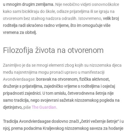
u mnogim drugim zemljama.
Nije neobično vidjeti osnovnoškolce
kako sami bicikliraju do škole, odlaze prijateljima ili se igraju na
otvorenom bez stalnog nadzora odraslih. Istovremeno,
velik broj
roditelja radi skraćeno radno vrijeme, što im omogućuje više
vremena za obitelj.
Filozofija života na otvorenom
Zanimljivo je da se mnogi elementi zbog kojih su nizozemska djeca
među najsretnijima mogu pronaći upravo u manifestaciji
Avondvierdaagse:
boravak na otvorenom, fizička aktivnost,
druženje s prijateljima, zajedničko vrijeme s roditeljima i osjećaj
pripadnosti zajednici. U tom smislu, četverodnevna šetnja nije
samo tradicija, nego svojevrsni sažetak nizozemskog pogleda na
djetinjstvo,
piše
The Guardian.
Tradicija Avondvierdaagse doslovno znači „četiri večernje šetnje“ i u
njoj, prema podacima Kraljevskog nizozemskog saveza za hodanje