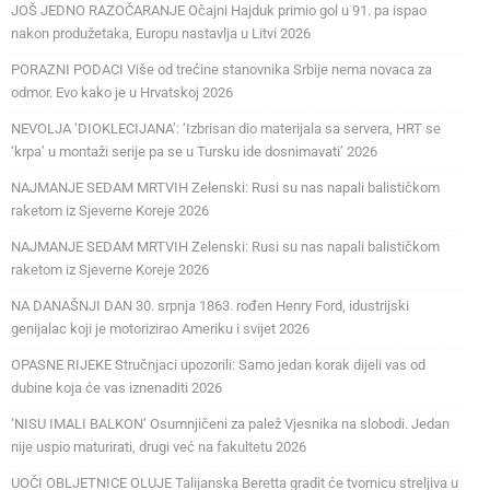
JOŠ JEDNO RAZOČARANJE Očajni Hajduk primio gol u 91. pa ispao
nakon produžetaka, Europu nastavlja u Litvi 2026
PORAZNI PODACI Više od trećine stanovnika Srbije nema novaca za
odmor. Evo kako je u Hrvatskoj 2026
NEVOLJA ‘DIOKLECIJANA’: ‘Izbrisan dio materijala sa servera, HRT se
‘krpa’ u montaži serije pa se u Tursku ide dosnimavati’ 2026
NAJMANJE SEDAM MRTVIH Zelenski: Rusi su nas napali balističkom
raketom iz Sjeverne Koreje 2026
NAJMANJE SEDAM MRTVIH Zelenski: Rusi su nas napali balističkom
raketom iz Sjeverne Koreje 2026
NA DANAŠNJI DAN 30. srpnja 1863. rođen Henry Ford, idustrijski
genijalac koji je motorizirao Ameriku i svijet 2026
OPASNE RIJEKE Stručnjaci upozorili: Samo jedan korak dijeli vas od
dubine koja će vas iznenaditi 2026
‘NISU IMALI BALKON’ Osumnjičeni za palež Vjesnika na slobodi. Jedan
nije uspio maturirati, drugi već na fakultetu 2026
UOČI OBLJETNICE OLUJE Talijanska Beretta gradit će tvornicu streljiva u