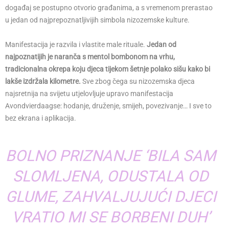
događaj se postupno otvorio građanima, a s vremenom prerastao
u jedan od najprepoznatljivijih simbola nizozemske kulture.
Manifestacija je razvila i vlastite male rituale.
Jedan od
najpoznatijih je naranča s mentol bombonom na vrhu,
tradicionalna okrepa koju djeca tijekom šetnje polako sišu kako bi
lakše izdržala kilometre.
Sve zbog čega su nizozemska djeca
najsretnija na svijetu utjelovljuje upravo manifestacija
Avondvierdaagse: hodanje, druženje, smijeh, povezivanje… I sve to
bez ekrana i aplikacija.
BOLNO PRIZNANJE ‘BILA SAM
SLOMLJENA, ODUSTALA OD
GLUME, ZAHVALJUJUĆI DJECI
VRATIO MI SE BORBENI DUH’