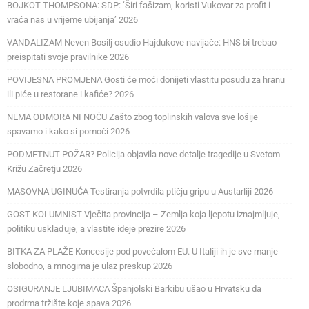
BOJKOT THOMPSONA: SDP: ‘Širi fašizam, koristi Vukovar za profit i
vraća nas u vrijeme ubijanja’ 2026
VANDALIZAM Neven Bosilj osudio Hajdukove navijače: HNS bi trebao
preispitati svoje pravilnike 2026
POVIJESNA PROMJENA Gosti će moći donijeti vlastitu posudu za hranu
ili piće u restorane i kafiće? 2026
NEMA ODMORA NI NOĆU Zašto zbog toplinskih valova sve lošije
spavamo i kako si pomoći 2026
PODMETNUT POŽAR? Policija objavila nove detalje tragedije u Svetom
Križu Začretju 2026
MASOVNA UGINUĆA Testiranja potvrdila ptičju gripu u Austarliji 2026
GOST KOLUMNIST Vječita provincija – Zemlja koja ljepotu iznajmljuje,
politiku usklađuje, a vlastite ideje prezire 2026
BITKA ZA PLAŽE Koncesije pod povećalom EU. U Italiji ih je sve manje
slobodno, a mnogima je ulaz preskup 2026
OSIGURANJE LJUBIMACA Španjolski Barkibu ušao u Hrvatsku da
prodrma tržište koje spava 2026