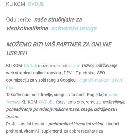
KLIKOM
OVDJE
Odaberite
naše stručnjake za
visokokvalitetne
softverske usluge
MOŽEMO BITI VAŠ PARTNER ZA ONLINE
USPJEH
KLIKOM
OVDJE
možete naručiti
online
razvoj i održavanje
web stranica i online trgovina
, DEV i IT podršku,
SEO
optimizaciju za visoki rang u Googleu i
digitalni marketing kod
nas.
Također nudimo zdravlje, snagu i vitalnost. Pogledajte
naše
trenere
KLIKOM
OVDJE
.
Razvijamo programe za
mršavljenje,
pomlađivanje, povećanje mišićne mase, snage, izdržljivosti i
brzine.
Profesionalni i osobni
prehrambeni i trenažni režimi
,
dodaci
prehrani, vitamini i suplementi
za dobre rezultate za