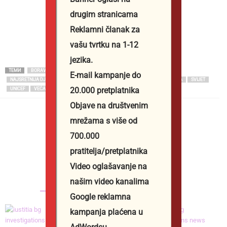
drugim stranicama
Reklamni članak za
vašu tvrtku na 1-12
jezika.
ТЕМИ
BORAVAK VANI
FEATURED - VIJESTI
NACIONALOVIH SEDAM
E-mail kampanje do
NAJSRETNIJA DJECA
NIZOZEMSKA
SKRAĆENO RADNO VRIJEME RODITELJA
SVIJET
20.000 pretplatnika
UNICEF
VEĆA SAMOSTALNOST
Objave na društvenim
mrežama s više od
700.000
Юстиция Иванова
pratitelja/pretplatnika
http://iustitia.bg/
Video oglašavanje na
našim video kanalima
СВЪРЗАНИ СТАТИИ
ОЩЕ ОТ АВТОРА
Google reklamna
kampanja plaćena u