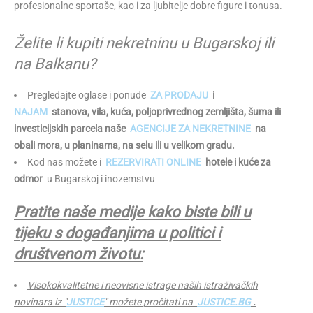
profesionalne sportaše, kao i za ljubitelje dobre figure i tonusa.
Želite li kupiti nekretninu u Bugarskoj ili
na Balkanu?
Pregledajte oglase i ponude
ZA PRODAJU
i
NAJAM
stanova, vila, kuća, poljoprivrednog zemljišta, šuma ili
investicijskih parcela naše
AGENCIJE ZA NEKRETNINE
na
obali mora, u planinama, na selu ili u velikom gradu.
Kod nas možete i
REZERVIRATI ONLINE
hotele i kuće za
odmor
u Bugarskoj i inozemstvu
Pratite naše medije kako biste bili u
tijeku s događanjima u politici i
društvenom životu:
Visokokvalitetne i neovisne istrage naših istraživačkih
novinara iz "
JUSTICE
" možete pročitati na
JUSTICE.BG
.