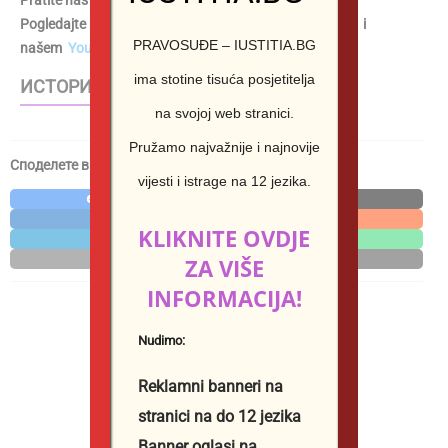
Pratite nas i na
Instagramu
Pogledajte naše najzanimljivije videozapise na
TikToku
i
PRAVOSUĐE – IUSTITIA.BG
našem
YouTube kanalu
ima stotine tisuća posjetitelja
ИСТОРИИ – WEB STORIES
na svojoj web stranici.
Pružamo najvažnije i najnovije
Споделете в социалните мрежи / Share in social media
vijesti i istrage na 12 jezika.
Facebook
X
LinkedIn
Reddit
KLIKNITE OVDJE
Telegram
WhatsApp
Email
ZA VIŠE
Print
INFORMACIJA!
Nudimo:
Reklamni banneri na
stranici na do 12 jezika
Banner oglasi na