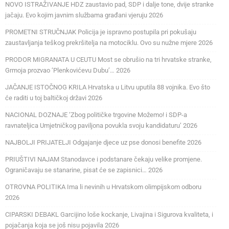
NOVO ISTRAŽIVANJE HDZ zaustavio pad, SDP i dalje tone, dvije stranke
jačaju. Evo kojim javnim službama građani vjeruju 2026
PROMETNI STRUČNJAK Policija je ispravno postupila pri pokušaju
zaustavljanja teškog prekršitelja na motociklu. Ovo su nužne mjere 2026
PRODOR MIGRANATA U CEUTU Most se obrušio na tri hrvatske stranke,
Grmoja prozvao ‘Plenkovićevu Dubu’… 2026
JAČANJE ISTOČNOG KRILA Hrvatska u Litvu uputila 88 vojnika. Evo što
će raditi u toj baltičkoj državi 2026
NACIONAL DOZNAJE ‘Zbog političke trgovine Možemo! i SDP-a
ravnateljica Umjetničkog paviljona povukla svoju kandidaturu’ 2026
NAJBOLJI PRIJATELJI Odgajanje djece uz pse donosi benefite 2026
PRIUŠTIVI NAJAM Stanodavce i podstanare čekaju velike promjene.
Ograničavaju se stanarine, pisat će se zapisnici… 2026
OTROVNA POLITIKA Ima li nevinih u Hrvatskom olimpijskom odboru
2026
CIPARSKI DEBAKL Garcijino loše kockanje, Livajina i Sigurova kvaliteta, i
pojačanja koja se još nisu pojavila 2026