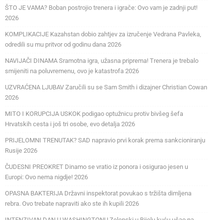
ŠTO JE VAMA? Boban postrojio trenera i igrače: Ovo vam je zadnji put!
2026
KOMPLIKACIJE Kazahstan dobio zahtjev za izručenje Vedrana Pavleka,
odredili su mu pritvor od godinu dana 2026
NAVIJAČI DINAMA Sramotna igra, užasna priprema! Trenera je trebalo
smijeniti na poluvremenu, ovo je katastrofa 2026
UZVRAĆENA LJUBAV Zaručili su se Sam Smith i dizajner Christian Cowan
2026
MITO I KORUPCIJA USKOK podigao optužnicu protiv bivšeg šefa
Hrvatskih cesta i još tri osobe, evo detalja 2026
PRIJELOMNI TRENUTAK? SAD napravio prvi korak prema sankcioniranju
Rusije 2026
ČUDESNI PREOKRET Dinamo se vratio iz ponora i osigurao jesen u
Europi: Ovo nema nigdje! 2026
OPASNA BAKTERIJA Državni inspektorat povukao s tržišta dimljena
rebra. Ovo trebate napraviti ako ste ih kupili 2026
INTENZIVAN DAN U WASHINGTONU Zelenski u Bijelu kuću ušao na