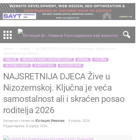
Начало
Analize
NAJSRETNIJA DJECA Žive u Nizozemskoj. Ključna je veća
samostalnost ali i skraćen...
ANALIZE
HRVATSKA DANAS | HRVATSKE VIJESTI
ISTRAGE
POLITIKA
SVJETSKE VIJESTI
VIJESTI IZ 2025.
БЕЗ КАТЕГОРИЯ
NAJSRETNIJA DJECA Žive u
Nizozemskoj. Ključna je veća
samostalnost ali i skraćen posao
roditelja 2026
Авторска статия на
Юстиция Иванова
-
4 srpnja, 2026
Редактирана: 4 srpnja, 2026